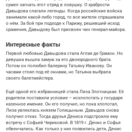
сумел загнать этот отряд в ловушку. О храбрости
Давыдова слагали легенды. Когда российские войска
занимали какой-либо город, то все жители спрашивали
о нём. За бой при подходе к Парижу, решивший исход
сражения, Давыдову был присвоен чин генерал-майора.
Интересные факты
Первой любовью Давыдова стала Аглая де Грамон. Но
девушка вышла замуж за его двоюродного брата.
Потом он полюбил балерину Татьяну Иванову. Он
часами стоял под её окнами, но Татьяна выбрала
своего балетмейстера.
Ещё одной его избранницей стала Лиза Злотницкая. Её
родители поставили условие – исхлопотать у государя
казенное имение. Он его получил, но пока хлопотал,
Лиза увлеклась князем Голицыным. Давыдов снова
получил отказ. Тогда друзья Дениса подстроили ему
встречу с Софьей Чириковой. В 1819 г. Денис и Софья
обвенчались. Как только у них появились дети, Денис