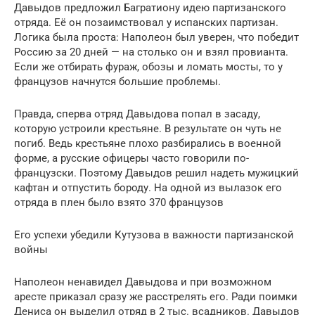
Давыдов предложил Багратиону идею партизанского
отряда. Её он позаимствовал у испанских партизан.
Логика была проста: Наполеон был уверен, что победит
Россию за 20 дней — на столько он и взял провианта.
Если же отбирать фураж, обозы и ломать мосты, то у
французов начнутся большие проблемы.
Правда, сперва отряд Давыдова попал в засаду,
которую устроили крестьяне. В результате он чуть не
погиб. Ведь крестьяне плохо разбирались в военной
форме, а русские офицеры часто говорили по-
французски. Поэтому Давыдов решил надеть мужицкий
кафтан и отпустить бороду. На одной из вылазок его
отряда в плен было взято 370 французов
Его успехи убедили Кутузова в важности партизанской
войны
Наполеон ненавидел Давыдова и при возможном
аресте приказал сразу же расстрелять его. Ради поимки
Дениса он выделил отряд в 2 тыс. всадников. Давыдов