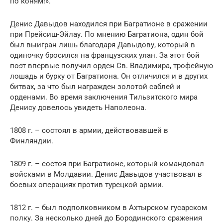
по коням!».
Денис Давыдов находился при Багратионе в сражении
при Прейсиш-Эйлау. По мнению Багратиона, один бой
был выигран лишь благодаря Давыдову, который в
одиночку бросился на французских улан. За этот бой
поэт впервые получил орден Св. Владимира, трофейную
лошадь и бурку от Багратиона. Он отличился и в других
битвах, за что был награжден золотой саблей и
орденами. Во время заключения Тильзитского мира
Денису довелось увидеть Наполеона.
1808 г. – состоял в армии, действовавшей в
Финляндии.
1809 г. – состоя при Багратионе, который командовал
войсками в Молдавии. Денис Давыдов участвовал в
боевых операциях против турецкой армии.
1812 г. – был подполковником в Ахтырском гусарском
полку. За несколько дней до Бородинского сражения