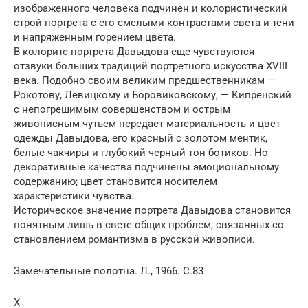
изображенного человека подчинен и колористический
строй портрета с его смелыми контрастами света и тени
и напряженным горением цвета.
В колорите портрета Давыдова еще чувствуются
отзвуки больших традиций портретного искусства XVIII
века. Подобно своим великим предшественникам —
Рокотову, Левицкому и Боровиковскому, — Кипренский
с непогрешимым совершенством и острым
живописным чутьем передает материальность и цвет
одежды Давыдова, его красный с золотом ментик,
белые чакчиры и глубокий черный тон ботиков. Но
декоративные качества подчинены эмоциональному
содержанию; цвет становится носителем
характеристики чувства.
Историческое значение портрета Давыдова становится
понятным лишь в свете общих проблем, связанных со
становлением романтизма в русской живописи.
Замечательные полотна. Л., 1966. С.83
Х