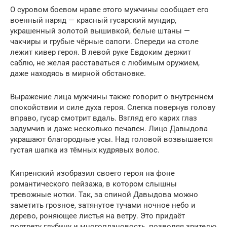
О суровом боевом нраве этого мужчины сообщает его
военный наряд — красный гусарский мундир,
украшенный золотой вышивкой, белые штаны —
чакчиры и грубые чёрные сапоги. Спереди на столе
лежит кивер героя. В левой руке Евдоким держит
саблю, не желая расставаться с любимым оружием,
даже находясь в мирной обстановке.
Выражение лица мужчины также говорит о внутреннем
спокойствии и силе духа героя. Слегка повернув голову
вправо, гусар смотрит вдаль. Взгляд его карих глаз
задумчив и даже несколько печален. Лицо Давыдова
украшают благородные усы. Над головой возвышается
густая шапка из тёмных кудрявых волос.
Кипренский изобразил своего героя на фоне
романтического пейзажа, в котором слышны
тревожные нотки. Так, за спиной Давыдова можно
заметить грозное, затянутое тучами ночное небо и
дерево, роняющее листья на ветру. Это придаёт
портрету глубину и многоплановость, позволяя зрителю