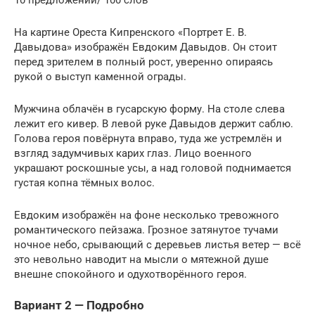
10 предложений/ 100 слов
На картине Ореста Кипренского «Портрет Е. В.
Давыдова» изображён Евдоким Давыдов. Он стоит
перед зрителем в полный рост, уверенно опираясь
рукой о выступ каменной ограды.
Мужчина облачён в гусарскую форму. На столе слева
лежит его кивер. В левой руке Давыдов держит саблю.
Голова героя повёрнута вправо, туда же устремлён и
взгляд задумчивых карих глаз. Лицо военного
украшают роскошные усы, а над головой поднимается
густая копна тёмных волос.
Евдоким изображён на фоне несколько тревожного
романтического пейзажа. Грозное затянутое тучами
ночное небо, срывающий с деревьев листья ветер — всё
это невольно наводит на мысли о мятежной душе
внешне спокойного и одухотворённого героя.
Вариант 2 — Подробно