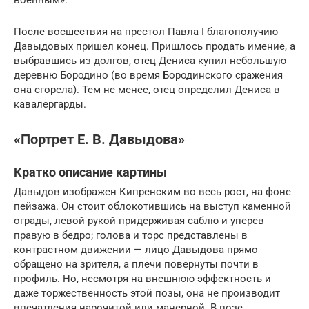
военным».
После восшествия на престол Павла I благополучию
Давыдовых пришел конец. Пришлось продать имение, а
выбравшись из долгов, отец Дениса купил небольшую
деревню Бородино (во время Бородинского сражения
она сгорела). Тем не менее, отец определил Дениса в
кавалергарды.
«Портрет Е. В. Давыдова»
Кратко описание картины
Давыдов изображен Кипренским во весь рост, на фоне
пейзажа. Он стоит облокотившись на выступ каменной
ограды, левой рукой придерживая саблю и уперев
правую в бедро; голова и торс представлены в
контрастном движении — лицо Давыдова прямо
обращено на зрителя, а плечи повернуты почти в
профиль. Но, несмотря на внешнюю эффектность и
даже торжественность этой позы, она не производит
впечатления нарочитой или манерной. В позе