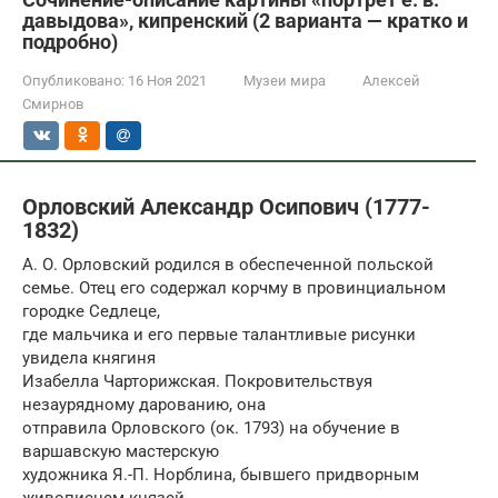
давыдова», кипренский (2 варианта — кратко и
подробно)
Опубликовано:
16 Ноя 2021
Музеи мира
Алексей
Смирнов
Орловский Александр Осипович (1777-
1832)
А. О. Орловский родился в обеспеченной польской
семье. Отец его содержал корчму в провинциальном
городке Седлеце,
где мальчика и его первые талантливые рисунки
увидела княгиня
Изабелла Чарторижская. Покровительствуя
незаурядному дарованию, она
отправила Орловского (ок. 1793) на обучение в
варшавскую мастерскую
художника Я.-П. Норблина, бывшего придворным
живописцем князей