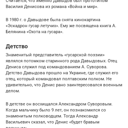
Считается, что именно Давыдов был прототипом
Василия Денисова из романа «Война и мир».
В 1980 г. о Давыдове была снята кинокартина
«Эскадрон гусар летучих». Ему же посвящена книга А.
Белянина «Охота на гусара».
Детство
Знаменитый представитель «гусарской поэзии»
являлся потомком старинного рода Давыдовых. Отец
Дениса служил под командованием А. Суворова.
Детство Давыдова прошло на Украине, где служил его
отец, который командовал полтавским полком. Не
удивительно, что Денис рано заинтересовался военным
делом.
В детстве он восхищался Александром Суворовым.
Когда мальчику было 9 лет, он познакомился со
знаменитым полководцем. Тогда Александр
Васильевич сказал, что Денис «будет бравым