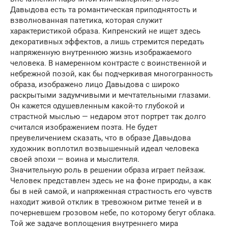
Давыдова есть та романтическая приподнятость и
взволнованная патетика, которая служит
характеристикой образа. Кипренский не ищет здесь
декоративных эффектов, а лишь стремится передать
напряженную внутреннюю жизнь изображаемого
человека. В намеренном контрасте с воинственной и
небрежной позой, как бы подчеркивая многогранность
образа, изображено лицо Давыдова с широко
раскрытыми задумчивыми и мечтательными глазами.
Он кажется одушевленным какой-то глубокой и
страстной мыслью — недаром этот портрет так долго
считался изображением поэта. Не будет
преувеличением сказать, что в образе Давыдова
художник воплотил возвышенный идеал человека
своей эпохи — воина и мыслителя.
Значительную роль в решении образа играет пейзаж.
Человек представлен здесь не на фоне природы, а как
бы в ней самой, и напряженная страстность его чувств
находит живой отклик в тревожном ритме теней и в
почерневшем грозовом небе, по которому бегут облака.
Той же задаче воплощения внутреннего мира