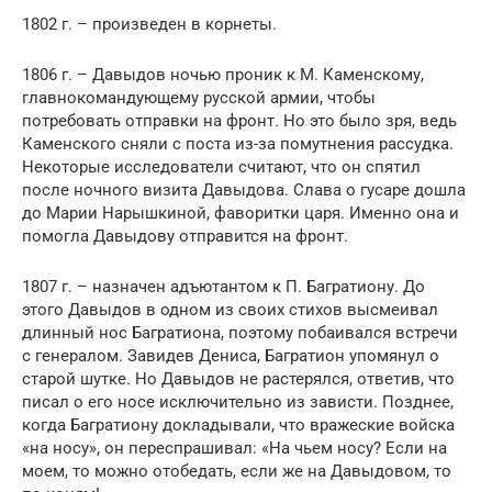
1802 г. – произведен в корнеты.
1806 г. – Давыдов ночью проник к М. Каменскому,
главнокомандующему русской армии, чтобы
потребовать отправки на фронт. Но это было зря, ведь
Каменского сняли с поста из-за помутнения рассудка.
Некоторые исследователи считают, что он спятил
после ночного визита Давыдова. Слава о гусаре дошла
до Марии Нарышкиной, фаворитки царя. Именно она и
помогла Давыдову отправится на фронт.
1807 г. – назначен адъютантом к П. Багратиону. До
этого Давыдов в одном из своих стихов высмеивал
длинный нос Багратиона, поэтому побаивался встречи
с генералом. Завидев Дениса, Багратион упомянул о
старой шутке. Но Давыдов не растерялся, ответив, что
писал о его носе исключительно из зависти. Позднее,
когда Багратиону докладывали, что вражеские войска
«на носу», он переспрашивал: «На чьем носу? Если на
моем, то можно отобедать, если же на Давыдовом, то