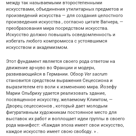
между так называемыми второстепенными
искусствами, объединения утилитарных предметов и
произведений искусства — для создания целостного
произведения искусства , согласно цитате Вагнера, —
преобразования мира посредством искусства.
Искусство должно повышать осведомленность и
избегать любого компромисса с устоявшимся
искусством и академизмом.
Этот фундамент является своего рода ответом на
движение ар-нуво во Франции и модерн,
развивающийся в Германии. Обзор
Ver sacrum
становится средством выражения Сецессиона и
выразителем его воли к изменению мира. Йозефу
Марии Ольбриху удается реализовать здание,
посвященное искусству, желаемому Климтом, —
Дворец сецессионов , который дает молодым
фигуративным художникам постоянное место для
выставок их работ и воплощает идеи группы в своего
рода манифест: «Каждая эпоха имеет свои искусство,
каждое искусство имеет свою свободу. » .