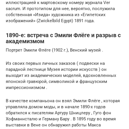
иллюстрацией к мартовскому номеру журнала Ver
sacrum. И прототипом для нее, вероятно, послужила
собственная «Изида» художника из «Египетских
изображений» (Zwickelbild Egypt) 1891 года.
1890-е: встреча с Эмили Флёге и разрыв с
академизмом
Портрет Эмили Флёге (1902 г.), Венский музей .
Из своих первых личных заказов ( подвески на
парадной лестнице Музея истории искусств ) он
выходит из академических моделей, вдохновленных
японской гравюрой, символикой и французским
импрессионизмом .
В качестве компаньона он взял Эмили Флёге , которая
управляла домом моды, и в начале 1890-х годов
обратился к писателям Артуру Шницлеру , Гуго фон
Хофманнсталю и Герману Бару . В 1895 году во время
выставки в Вене он обнаружил работы Макса