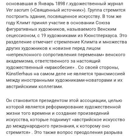
основавшая в Январь 1898 г.художественный журнал
Ver sacrum
(«Священный источник»). Группа стремится
построить здание, посвященное искусству. В том же
году Климт принял участие в основании Союза
фигуративных художников, называемого Венским
сецессионом, с 19 художниками из Кюнстлерхауса. Это
разделение отмечает стремление Климта и множества
других художников к новизне перед лицом
«непреклонного сопротивления переменам» венского
академизма, ответственного за настоящий
художественный «мракобесие» . Со своей стороны,
Künstlerhaus на самом деле не является трансмиссией
между иностранными художниками-новаторами и их
австрийскими коллегами.
Он становится президентом этой ассоциации, целью
которой является реформирование художественной
жизни того времени и создание произведений
искусства, которые поднимут «австрийское искусство
до международного признания, к которому оно
стремится» . Это также вопрос преодоления разрыва