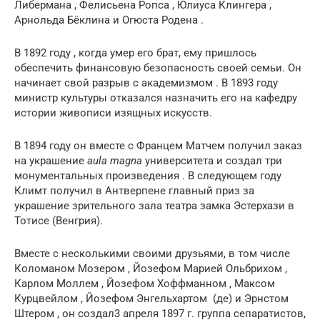
Либермана , Фелисьена Ропса , Юлиуса Клингера ,
Арнольда Бёклина и Огюста Родена .
В 1892 году , когда умер его брат, ему пришлось
обеспечить финансовую безопасность своей семьи. Он
начинает свой разрыв с академизмом . В 1893 году
министр культуры отказался назначить его на кафедру
истории живописи изящных искусств.
В 1894 году он вместе с Францем Матчем получил заказ
на украшение
aula magna
университета и создал три
монументальных произведения . В следующем году
Климт получил в Антверпене главный приз за
украшение зрительного зала театра замка Эстерхази в
Тотисе (Венгрия).
Вместе с несколькими своими друзьями, в том числе
Коломаном Мозером , Йозефом Марией Ольбрихом ,
Карлом Моллем , Йозефом Хоффманном , Максом
Курцвейлом , Йозефом Энгельхартом (де) и Эрнстом
Штером , он создал3 апреля 1897 г. группа сепаратистов,