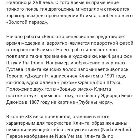
живописца XVII века. С того времени применение
тонкого покрытия драгоценным металлом становится
характерным для произведений Климта, особенно в его
«Золотой период».
Начало работы «Венского сецессиона» представляет
время модерна и, вероятно, является поворотной фазой
в творчестве Климта. На его работы тех лет явно
повлияли такие признанные художники, как Франц фон
Штук и Ян Тороп. Например, изображение в картинах
Густава Климта женских волос напоминает живопись
Торопа. «Джудит I», написанная Климтом в 1901 году,
кажется, вдохновлена «Грехом» Франца фон Штука.
Положение двух тел в «Водных змеях» Климта
соответствует примерно тому, что было у Эдварда Берн-
Джонса в 1887 году на картине «Глубины моря».
В конце XIX века появляется, ставший в итоге
характерным для творчества Климта, образ женщины,
символизирующей «обнаженную истину» (Nuda Veritas).
Первое изображение Nuda Veritas Климта было