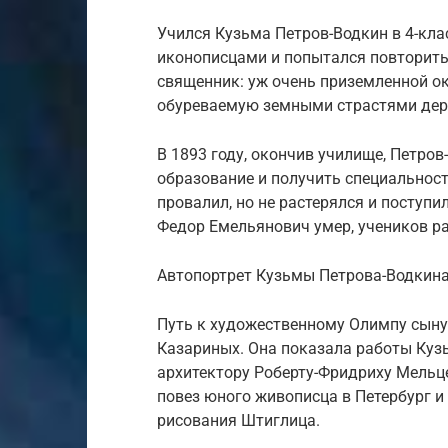
Учился Кузьма Петров-Водкин в 4-кл
иконописцами и попытался повторить
священник: уж очень приземленной о
обуреваемую земными страстями дер
В 1893 году, окончив училище, Петро
образование и получить специальнос
провалил, но не растерялся и поступи
Федор Емельянович умер, учеников ра
Автопортрет Кузьмы Петрова-Водкин
Путь к художественному Олимпу сыну
Казариных. Она показала работы Ку
архитектору Роберту-Фридриху Мельц
повез юного живописца в Петербург и
рисования Штиглица.