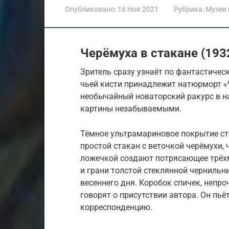
Опубликовано:
16 Ноя 2021
Рубрика:
Музеи
Черёмуха в стакане (193
Зритель сразу узнаёт по фантастиче
чьей кисти принадлежит натюрморт «
необычайный новаторский ракурс в на
картины незабываемыми.
Тёмное ультрамариновое покрытие сто
простой стакан с веточкой черёмухи, 
ложечкой создают потрясающее трёхм
и грани толстой стеклянной черниль
весеннего дня. Коробок спичек, непр
говорят о присутствии автора. Он пьёт
корреспонденцию.