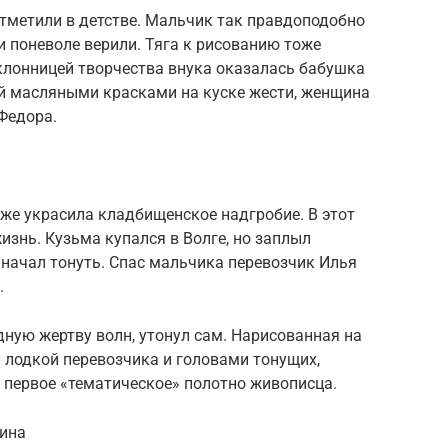
тметили в детстве. Мальчик так правдоподобно
 поневоле верили. Тяга к рисованию тоже
клонницей творчества внука оказалась бабушка
й масляными красками на куске жести, женщина
Федора.
же украсила кладбищенское надгробие. В этот
изнь. Кузьма купался в Волге, но заплыл
 начал тонуть. Спас мальчика перевозчик Илья
.
дную жертву волн, утонул сам. Нарисованная на
 лодкой перевозчика и головами тонущих,
 первое «тематическое» полотно живописца.
кина