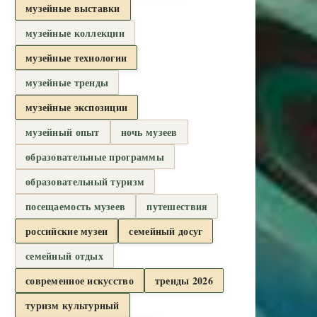
музейные выставки
музейные коллекции
музейные технологии
музейные тренды
музейные экспозиции
музейный опыт
ночь музеев
образовательные программы
образовательный туризм
посещаемость музеев
путешествия
российские музеи
семейный досуг
семейный отдых
современное искусство
тренды 2026
туризм культурный