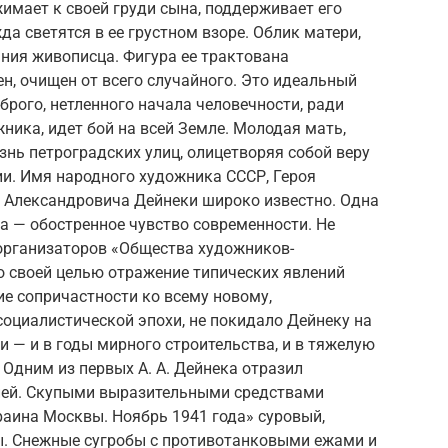
жимает к своей груди сына, поддерживает его
а светятся в ее грустном взоре. Облик матери,
ния живописца. Фигура ее трактована
ен, очищен от всего случайного. Это идеальный
оброго, нетленного начала человечности, ради
ника, идет бой на всей Земле. Молодая мать,
нь петроградских улиц, олицетворяя собой веру
ии. Имя народного художника СССР, Героя
 Александровича Дейнеки широко известно. Одна
ва — обостренное чувство современности. Не
 организаторов «Общества художников-
ло своей целью отражение типических явлений
е сопричастности ко всему новому,
циалистической эпохи, не покидало Дейнеку на
и — и в годы мирного строительства, и в тяжелую
 Одним из первых А. А. Дейнека отразил
ней. Скупыми выразительными средствами
краина Москвы. Ноябрь 1941 года» суровый,
ы. Снежные сугробы с противотанковыми ежами и