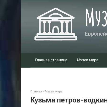
Перейти
Му
к
контенту
Европейс
Главная страница
Музеи мира
Главная
»
Музеи мира
Кузьма петров-водки