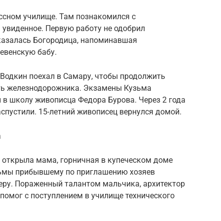
ассном училище. Там познакомился с
 увиденное. Первую работу не одобрил
казалась Богородица, напоминавшая
евенскую бабу.
в-Водкин поехал в Самару, чтобы продолжить
ть железнодорожника. Экзамены Кузьма
л в школу живописца Федора Бурова. Через 2 года
спустили. 15-летний живописец вернулся домой.
а
 открыла мама, горничная в купеческом доме
зьмы прибывшему по приглашению хозяев
еру. Пораженный талантом мальчика, архитектор
 помог с поступлением в училище технического