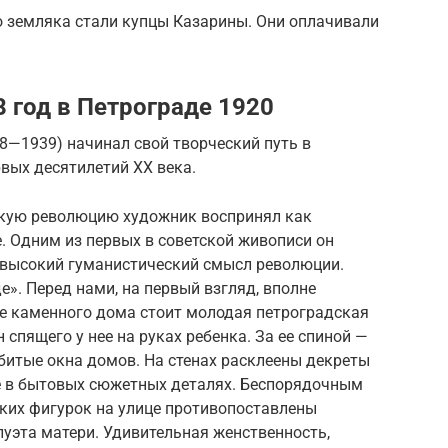
 земляка стали купцы Казарины. Они оплачивали
8 год в Петрограде 1920
8—1939) начинал свой творческий путь в
вых десятилетий XX века.
кую революцию художник воспринял как
. Одним из первых в советской живописи он
 высокий гуманистический смысл революции.
е». Перед нами, на первый взгляд, вполне
не каменного дома стоит молодая петроградская
спящего у нее на руках ребенка. За ее спиной —
битые окна домов. На стенах расклеены декреты
не в бытовых сюжетных деталях. Беспорядочным
их фигурок на улице противопоставлены
луэта матери. Удивительная женственность,