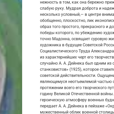
нежность в том, как она бережно при
слабую руку. Мудрая доброта и надежд
несколько условный,— в центре внима
обобщенно, плоскостно, лик иконопис
образ того простого, прекрасного и д
победы которого, по убеждению худож
точно Мадонна, освящает суровую жиз
художника в будущее Советской Росс
Социалистического Труда Александра
из характернейших черт его творчест
случайно А. А. Дейнека был одним из
станковистов» (1925), которое стави
советской действительности. Ощущени
являющемуся неотъемлемой частью со
протяжении всего его творческого пут
годину Великой Отечественной войны.
героическую атмосферу военных буд
передает А. А. Дейнека в пейзаже «О
мужественный облик военной столиц