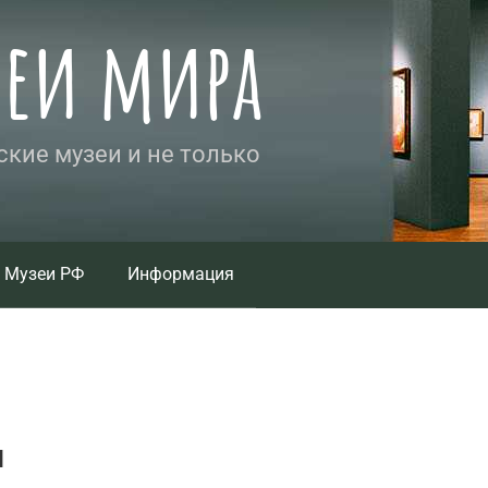
зеи мира
кие музеи и не только
Музеи РФ
Информация
н