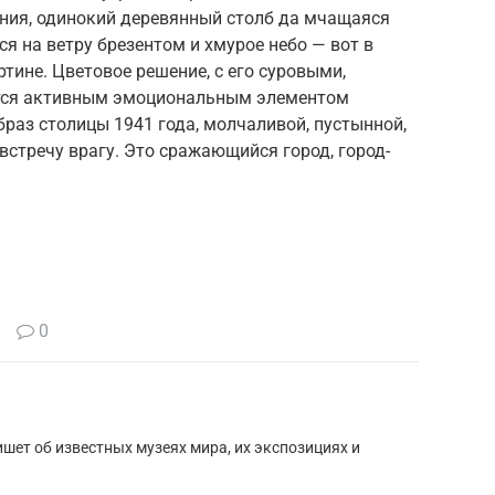
ния, одинокий деревянный столб да мчащаяся
 на ветру брезентом и хмурое небо — вот в
ртине. Цветовое решение, с его суровыми,
тся активным эмоциональным элементом
браз столицы 1941 года, молчаливой, пустынной,
стречу врагу. Это сражающийся город, город-
0
шет об известных музеях мира, их экспозициях и