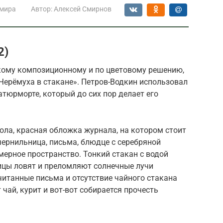
 мира
Автор:
Алексей Смирнов
2)
скому композиционному и по цветовому решению,
Черёмуха в стакане». Петров-Водкин использовал
тюрморте, который до сих пор делает его
ла, красная обложка журнала, на котором стоит
чернильница, письма, блюдце с серебряной
ерное пространство. Тонкий стакан с водой
ницы ловят и преломляют солнечные лучи
очитанные письма и отсутствие чайного стакана
 чай, курит и вот-вот собирается прочесть