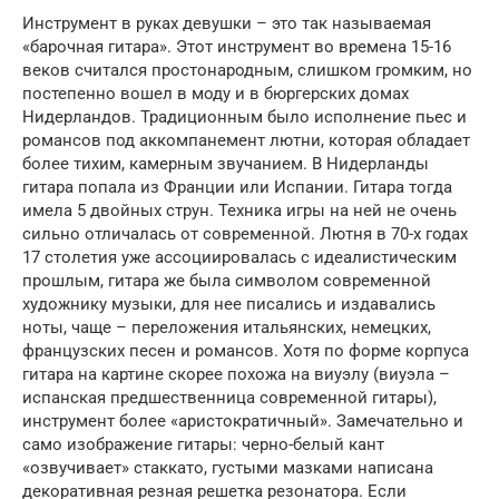
Инструмент в руках девушки – это так называемая
«барочная гитара». Этот инструмент во времена 15-16
веков считался простонародным, слишком громким, но
постепенно вошел в моду и в бюргерских домах
Нидерландов. Традиционным было исполнение пьес и
романсов под аккомпанемент лютни, которая обладает
более тихим, камерным звучанием. В Нидерланды
гитара попала из Франции или Испании. Гитара тогда
имела 5 двойных струн. Техника игры на ней не очень
сильно отличалась от современной. Лютня в 70-х годах
17 столетия уже ассоциировалась с идеалистическим
прошлым, гитара же была символом современной
художнику музыки, для нее писались и издавались
ноты, чаще – переложения итальянских, немецких,
французских песен и романсов. Хотя по форме корпуса
гитара на картине скорее похожа на виуэлу (виуэла –
испанская предшественница современной гитары),
инструмент более «аристократичный». Замечательно и
само изображение гитары: черно-белый кант
«озвучивает» стаккато, густыми мазками написана
декоративная резная решетка резонатора. Если