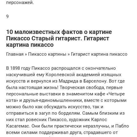
персонажей.
9
10 малоизвестных фактов о картине
Пикассо Старый гитарист. Гитарист
картина пикассо
Главная » Пикассо картины » Гитарист картина пикассо
В 1898 году Пикассо распрощался с окончательно
наскучившей ему Королевской академией изящных
искусств и вернулся из Мадрида в Барселону. Вот где
была настоящая жизнь! Творческая свобода, первые
персональные выставки в знаменитом кафе «Четыре
кота» и друзья-единомышленники, вместе с которыми
можно было как обсуждать искусство, так и
отправиться в загул по борделям. Самым близким из
них стал ровесник Пикассо, художник Карлос
Касагемас. Они были практически неразлучны, и Пабло
всеми силами поддерживал друга, страдавшего от