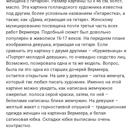
женщина с гитарой». Размер картины 53 х 46 см, холст,
масло. Эта картина голландского художника известна
под другим, более условным названием «Гитаристка», а
также, как «Дама, играющая на гитаре». Женскому
музицированию посвящена почти третья часть всех
работ Вермеера. Подобный сюжет был довольно
популярен в живописи 16-17 веков. На переднем плане
изображена девушка, играющая на гитаре. Если
сравнить эту картину с двумя другими – «Кружевница» и
«Портрет молодой девушки», то очевидно сходство лиц.
Возможно, позировала одна и та же модель. Вопрос,
была ли это одна из старших дочерей Вермеера,
остается открытым. На шее у девушки – нитка жемчуга,
который так любил писать художник. Именно на этой
картине можно увидеть, как написана жемчужное
ожерелье: полоса серой краски, затем, по ней –
белилами написаны блики жемчужин. На девушке –
желтый жакет с горностаевой опушкой – традиционная
одежда женщин на картинах Вермеера, и белая
сатиновая юбка. Складки юбки выписаны очень
контрастно.