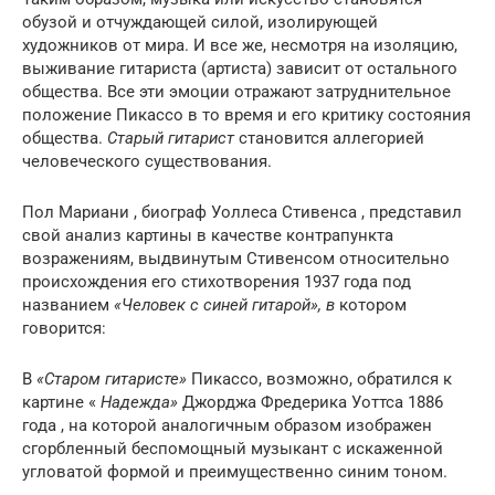
обузой и отчуждающей силой, изолирующей
художников от мира. И все же, несмотря на изоляцию,
выживание гитариста (артиста) зависит от остального
общества. Все эти эмоции отражают затруднительное
положение Пикассо в то время и его критику состояния
общества.
Старый гитарист
становится аллегорией
человеческого существования.
Пол Мариани , биограф Уоллеса Стивенса , представил
свой анализ картины в качестве контрапункта
возражениям, выдвинутым Стивенсом относительно
происхождения его стихотворения 1937 года под
названием
«Человек с синей гитарой», в
котором
говорится:
В
«Старом гитаристе»
Пикассо, возможно, обратился к
картине «
Надежда»
Джорджа Фредерика Уоттса 1886
года , на которой аналогичным образом изображен
сгорбленный беспомощный музыкант с искаженной
угловатой формой и преимущественно синим тоном.