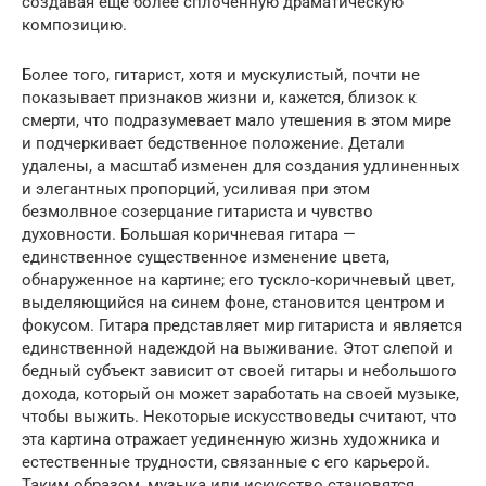
создавая еще более сплоченную драматическую
композицию.
Более того, гитарист, хотя и мускулистый, почти не
показывает признаков жизни и, кажется, близок к
смерти, что подразумевает мало утешения в этом мире
и подчеркивает бедственное положение. Детали
удалены, а масштаб изменен для создания удлиненных
и элегантных пропорций, усиливая при этом
безмолвное созерцание гитариста и чувство
духовности. Большая коричневая гитара —
единственное существенное изменение цвета,
обнаруженное на картине; его тускло-коричневый цвет,
выделяющийся на синем фоне, становится центром и
фокусом. Гитара представляет мир гитариста и является
единственной надеждой на выживание. Этот слепой и
бедный субъект зависит от своей гитары и небольшого
дохода, который он может заработать на своей музыке,
чтобы выжить. Некоторые искусствоведы считают, что
эта картина отражает уединенную жизнь художника и
естественные трудности, связанные с его карьерой.
Таким образом, музыка или искусство становятся