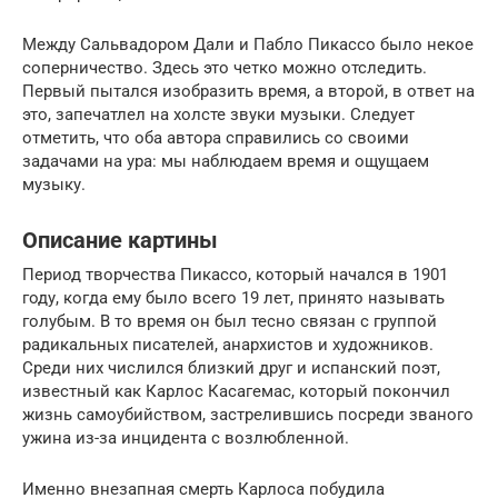
Между Сальвадором Дали и Пабло Пикассо было некое
соперничество. Здесь это четко можно отследить.
Первый пытался изобразить время, а второй, в ответ на
это, запечатлел на холсте звуки музыки. Следует
отметить, что оба автора справились со своими
задачами на ура: мы наблюдаем время и ощущаем
музыку.
Описание картины
Период творчества Пикассо, который начался в 1901
году, когда ему было всего 19 лет, принято называть
голубым. В то время он был тесно связан с группой
радикальных писателей, анархистов и художников.
Среди них числился близкий друг и испанский поэт,
известный как Карлос Касагемас, который покончил
жизнь самоубийством, застрелившись посреди званого
ужина из-за инцидента с возлюбленной.
Именно внезапная смерть Карлоса побудила