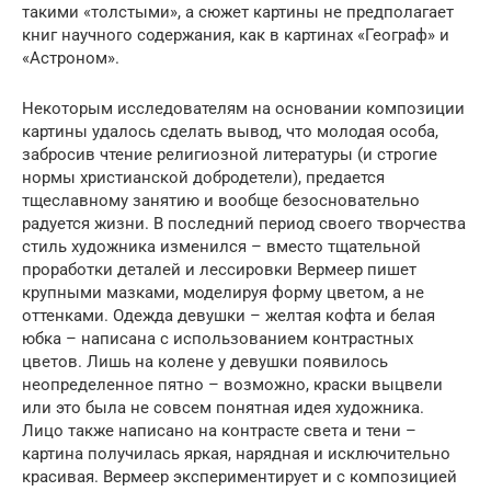
такими «толстыми», а сюжет картины не предполагает
книг научного содержания, как в картинах «Географ» и
«Астроном».
Некоторым исследователям на основании композиции
картины удалось сделать вывод, что молодая особа,
забросив чтение религиозной литературы (и строгие
нормы христианской добродетели), предается
тщеславному занятию и вообще безосновательно
радуется жизни. В последний период своего творчества
стиль художника изменился – вместо тщательной
проработки деталей и лессировки Вермеер пишет
крупными мазками, моделируя форму цветом, а не
оттенками. Одежда девушки – желтая кофта и белая
юбка – написана с использованием контрастных
цветов. Лишь на колене у девушки появилось
неопределенное пятно – возможно, краски выцвели
или это была не совсем понятная идея художника.
Лицо также написано на контрасте света и тени –
картина получилась яркая, нарядная и исключительно
красивая. Вермеер экспериментирует и с композицией