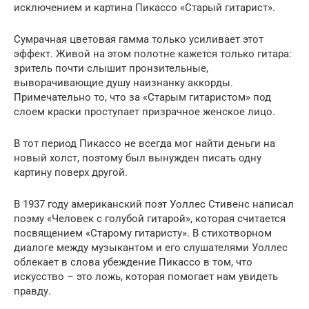
исключением и картина Пикассо «Старый гитарист».
Сумрачная цветовая гамма только усиливает этот
эффект. Живой на этом полотне кажется только гитара:
зритель почти слышит пронзительные,
выворачивающие душу наизнанку аккорды.
Примечательно то, что за «Старым гитаристом» под
слоем краски проступает призрачное женское лицо.
В тот период Пикассо не всегда мог найти деньги на
новый холст, поэтому был вынужден писать одну
картину поверх другой.
В 1937 году американский поэт Уоллес Стивенс написал
поэму «Человек с голубой гитарой», которая считается
посвящением «Старому гитаристу». В стихотворном
диалоге между музыкантом и его слушателями Уоллес
облекает в слова убеждение Пикассо в том, что
искусство – это ложь, которая помогает нам увидеть
правду.