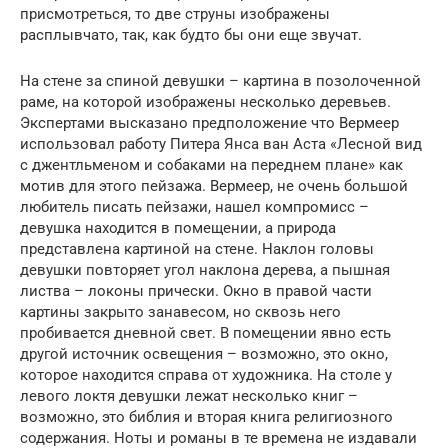
присмотреться, то две струны изображены
расплывчато, так, как будто бы они еще звучат.
На стене за спиной девушки – картина в позолоченной
раме, на которой изображены несколько деревьев.
Экспертами высказано предположение что Вермеер
использовал работу Питера Янса ван Аста «Лесной вид
с джентльменом и собаками на переднем плане» как
мотив для этого пейзажа. Вермеер, не очень большой
любитель писать пейзажи, нашел компромисс –
девушка находится в помещении, а природа
представлена картиной на стене. Наклон головы
девушки повторяет угол наклона дерева, а пышная
листва – локоны прически. Окно в правой части
картины закрыто занавесом, но сквозь него
пробивается дневной свет. В помещении явно есть
другой источник освещения – возможно, это окно,
которое находится справа от художника. На столе у
левого локтя девушки лежат несколько книг –
возможно, это библия и вторая книга религиозного
содержания. Ноты и романы в те времена не издавали