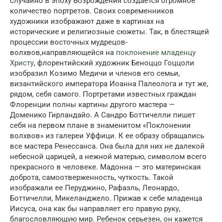
случайно в эпоху Возрождения создается огромное
количество портретов. Своих современников
художники изображают даже в картинах на
исторические и религиозные сюжеты. Так, в блестящей
процессии восточных мудрецов-
волхвов,направляющейся на
поклонение младенцу
Христу
, флорентийский художник Беноццо Гоццоли
изобразил Козимо Медичи и членов его семьи,
византийского императора Иоанна Палеолога и тут же,
рядом, себя самого. Портретами известных граждан
Флоренции полны картины другого мастера —
Доменико Гирландайо. А Сандро Боттичелли пишет
себя на первом плане в знаменитом «Поклонении
волхвов» из галереи Уффици. К ее образу обращались
все мастера Ренессанса. Она была для них не далекой
небесной царицей, а нежной матерью, символом всего
прекрасного в человеке. Мадонна — это материнская
доброта, самоотверженность, чуткость. Такой
изображали ее Перуджино, Рафаэль, Леонардо,
Боттичелли, Микеланджело. Прижав к себе младенца
Иисуса, она как бы направляет его правую руку,
благословляющую мир. Ребенок серьезен, он кажется