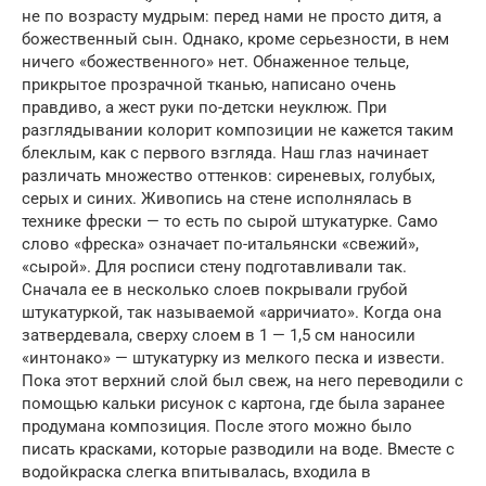
не по возрасту мудрым: перед нами не просто дитя, а
божественный сын. Однако, кроме серьезности, в нем
ничего «божественного» нет. Обнаженное тельце,
прикрытое прозрачной тканью, написано очень
правдиво, а жест руки по-детски неуклюж. При
разглядывании колорит композиции не кажется таким
блеклым, как с первого взгляда. Наш глаз начинает
различать множество оттенков: сиреневых, голубых,
серых и синих. Живопись на стене исполнялась в
технике фрески — то есть по сырой штукатурке. Само
слово «фреска» означает по-итальянски «свежий»,
«сырой». Для росписи стену подготавливали так.
Сначала ее в несколько слоев покрывали грубой
штукатуркой, так называемой «арричиато». Когда она
затвердевала, сверху слоем в 1 — 1,5 см наносили
«интонако» — штукатурку из мелкого песка и извести.
Пока этот верхний слой был свеж, на него переводили с
помощью кальки рисунок с картона, где была заранее
продумана композиция. После этого можно было
писать красками, которые разводили на воде. Вместе с
водойкраска слегка впитывалась, входила в