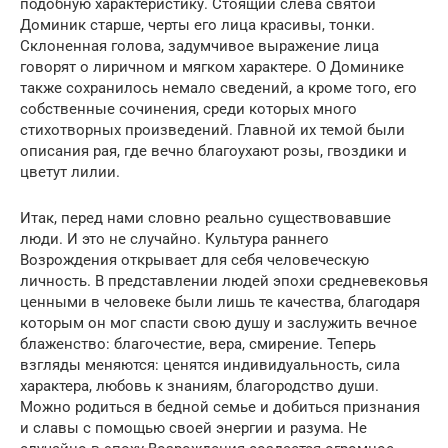
подобную характеристику. Стоящий слева святой
Доминик старше, черты его лица красивы, тонки.
Склоненная голова, задумчивое выражение лица
говорят о лиричном и мягком характере. О Доминике
также сохранилось немало сведений, а кроме того, его
собственные сочинения, среди которых много
стихотворных произведений. Главной их темой были
описания рая, где вечно благоухают розы, гвоздики и
цветут лилии.
Итак, перед нами словно реально существовавшие
люди. И это не случайно. Культура раннего
Возрождения открывает для себя человеческую
личность. В представлении людей эпохи средневековья
ценными в человеке были лишь те качества, благодаря
которым он мог спасти свою душу и заслужить вечное
блаженство: благочестие, вера, смирение. Теперь
взгляды меняются: ценятся индивидуальность, сила
характера, любовь к знаниям, благородство души.
Можно родиться в бедной семье и добиться признания
и славы с помощью своей энергии и разума. Не