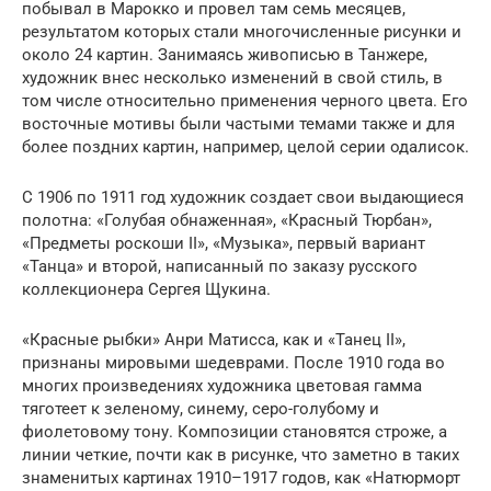
побывал в Марокко и провел там семь месяцев,
результатом которых стали многочисленные рисунки и
около 24 картин. Занимаясь живописью в Танжере,
художник внес несколько изменений в свой стиль, в
том числе относительно применения черного цвета. Его
восточные мотивы были частыми темами также и для
более поздних картин, например, целой серии одалисок.
С 1906 по 1911 год художник создает свои выдающиеся
полотна: «Голубая обнаженная», «Красный Тюрбан»,
«Предметы роскоши II», «Музыка», первый вариант
«Танца» и второй, написанный по заказу русского
коллекционера Сергея Щукина.
«Красные рыбки» Анри Матисса, как и «Танец II»,
признаны мировыми шедеврами. После 1910 года во
многих произведениях художника цветовая гамма
тяготеет к зеленому, синему, серо-голубому и
фиолетовому тону. Композиции становятся строже, а
линии четкие, почти как в рисунке, что заметно в таких
знаменитых картинах 1910–1917 годов, как «Натюрморт