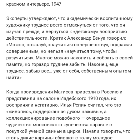
красном интерьере, 1947
Эксперты утверждают, что академически воспитанному
художнику труднее всего отмахнуться от того, что он
изучал прежде, и вернуться к «детскому» восприятию
действительности. Критик Александр Бенуа говорил:
«Можно, пожалуй, «научиться совершенству», подражая
совершенным, но нельзя «научиться тому, чтобы
разучиться». Многое можно накопить и собрать в своей
памяти, но гораздо труднее забыть. Наконец, еще
труднее, забыв все… уже от се­бя, собственным опытом
найти»
Когда произведения Матисса привезли в Россию и
представили на салоне Издебского 1910 года, их
восприняли негативно. Илья Репин считал, что это
«живопись, поддержанная духом наживы», а
коллекционирование подобного — очередное
чудачество московского купечества наравне с
покупкой ученой свиньи в цирке. Начали говорить, что
столь дикие картины сбивают с толку молодое