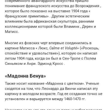
современного авангардного искусства пришло
понимание французского искусства до Возрождения ,
которое было показано на выставке 1904 года «
Французские примитивы»
. Другим эстетическим
влиянием была африканская скульптура, ранними
коллекционерами которой были Вламинк , Дерен и
Матисс.
Многие из фовских черт впервые соединились в
картине Матисса «
Люкс, Calme et Volupté»
(«Роскошь,
спокойствие и удовольствие»), которую он написал
летом 1904 года, когда он был в Сен-Тропе с Полем
Синьяком и Анри. Эдмонд Кросс .
«Мадонна Бенуа»
Также носит название «Мадонна с цветком». Ученые
сходятся на том, что Леонардо да Винчи написал эту
картину в молодом возрасте. Год ее создания точно не
установлен и варьируется между 1460-1470 гг.