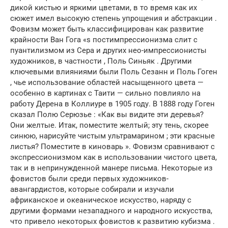
дикой кистью и яркими цветами, в то время как их
сюжет имел высокую степень упрощения и абстракции .
Фовизм может быть классифицирован как развитие
крайности Ван Гога «s постимпрессионизма слит с
пуантилизмом из Сера и других нео-импрессионисты
художников, в частности , Поль Синьяк . Другими
ключевыми влияниями были Поль Сезанн и Поль Гоген
, чье использование областей насыщенного цвета —
особенно в картинах с Таити — сильно повлияло на
работу Дерена в Коллиуре в 1905 году. В 1888 году Гоген
сказал Полю Серюзье : «Как вы видите эти деревья?
Они желтые. Итак, поместите желтый; эту тень, скорее
синюю, нарисуйте чистым ультрамарином ; эти красные
листья? Поместите в киноварь ». Фовизм сравнивают с
экспрессионизмом как в использовании чистого цвета,
так и в непринужденной манере письма. Некоторые из
фовистов были среди первых художников-
авангардистов, которые собирали и изучали
африканское и океаническое искусство, наряду с
другими формами незападного и народного искусства,
что привело некоторых фовистов к развитию кубизма .