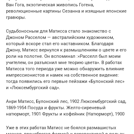
Ван Гога, экзотическая живопись Гогена,
революционные картины Сезанна и изящные японские
гравюры.
Судьбоносным для Матисса стало знакомство с
Джоном Расселом — австралийским художником,
который вскоре стал его наставником. Благодаря
Джону, Матисс вернулся к размышлениям о цвете и его
роли на полотне. Он вспоминал :«Расселл был моим
учителем, он разъяснил мне теорию цвета». В работах
Матисса того периода уже можно обнаружить влияние
импрессионистов и намек на собственное видение:
тогда появились его первые пейзажи «Булонский лес»
и «Люксембургский сад».
Анри Матисс, Булонский лес, 1902 Люксембургский сад,
1869-1954 Посуда и фрукты. Желто-сиреневый
натюрморт, 1901 Фрукты и кофейник (Натюрморт), 1900
Уже в этих работах Матисс не боялся размашистых
мазков, пренебрегал формой и перспективой в пользу