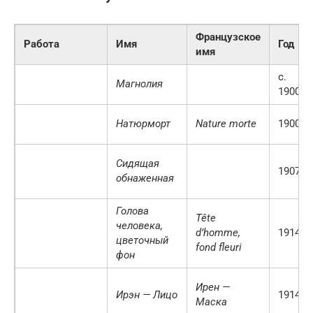
Французское
Работа
Имя
Год
имя
c.
Магнолия
1900 г.
Натюрморт
Nature morte
1900 г.
Сидящая
1907 г.
обнаженная
Голова
Tête
человека,
d’homme,
1914 г.
цветочный
fond fleuri
фон
Ирен —
Ирэн — Лицо
1914 г.
Маска