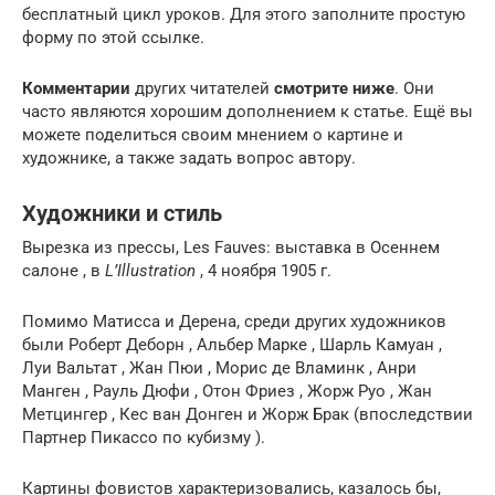
бесплатный цикл уроков. Для этого заполните простую
форму по этой ссылке.
Комментарии
других читателей
смотрите ниже
. Они
часто являются хорошим дополнением к статье. Ещё вы
можете поделиться своим мнением о картине и
художнике, а также задать вопрос автору.
Художники и стиль
Вырезка из прессы, Les Fauves: выставка в Осеннем
салоне , в
L’Illustration
, 4 ноября 1905 г.
Помимо Матисса и Дерена, среди других художников
были Роберт Деборн , Альбер Марке , Шарль Камуан ,
Луи Вальтат , Жан Пюи , Морис де Вламинк , Анри
Манген , Рауль Дюфи , Отон Фриез , Жорж Руо , Жан
Метцингер , Кес ван Донген и Жорж Брак (впоследствии
Партнер Пикассо по кубизму ).
Картины фовистов характеризовались, казалось бы,