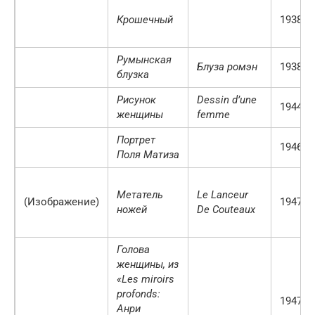
Крошечный
1938 г.
Румынская
Блуза ромэн
1938 г.
блузка
Рисунок
Dessin d’une
1944 г.
женщины
femme
Портрет
1946 г.
Поля Матиза
Метатель
Le Lanceur
(Изображение)
1947 г.
ножей
De Couteaux
Голова
женщины, из
«Les miroirs
profonds:
1947 г.
Анри