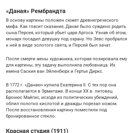
«Даная» Рембрандта
В основу картины положен сюжет древнегреческого
мифа. Как гласит сказание, Данае было суждено родить
сына Персея, который убьет царя Аргоса. Узнав об этом,
монарх посадил девушку под охрану. Но Зевс пробрался
к ней в виде золотого света, и Персей был зачат.
После смерти жены художника, которая позировала ему
для картины, эту задачу выполняла любовница. Их
имена Саския ван Эйленбюрх и Гертье Диркс.
В 1772 г. «Данаю» купила Екатерина II. С тех пор она
располагается в Эрмитаже. В конце XX в. литовец
Бронюс Майгис, исходя из политических убеждений,
облил полотно кислотой и дважды порезал ножом.
После восстановления картину поместили под
бронированное стекло.
Красная студия (1911)