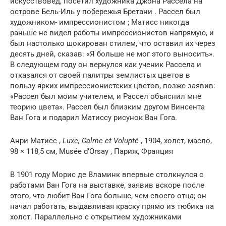
искусствовед, посетил художника Джона Рассела на
острове Бель-Иль у побережья Бретани . Рассел был
художником- импрессионистом ; Матисс никогда
раньше не видел работы импрессионистов напрямую, и
был настолько шокирован стилем, что оставил их через
десять дней, сказав: «Я больше не мог этого выносить».
В следующем году он вернулся как ученик Рассела и
отказался от своей палитры землистых цветов в
пользу ярких импрессионистских цветов, позже заявив:
«Рассел был моим учителем, и Рассел объяснил мне
теорию цвета». Рассел был близким другом Винсента
Ван Гога и подарил Матиссу рисунок Ван Гога.
Анри Матисс ,
Luxe, Calme et Volupté
, 1904, холст, масло,
98 × 118,5 см, Musée d’Orsay , Париж, Франция
В 1901 году Морис де Вламинк впервые столкнулся с
работами Ван Гога на выставке, заявив вскоре после
этого, что любит Ван Гога больше, чем своего отца; он
начал работать, выдавливая краску прямо из тюбика на
холст. Параллельно с открытием художниками