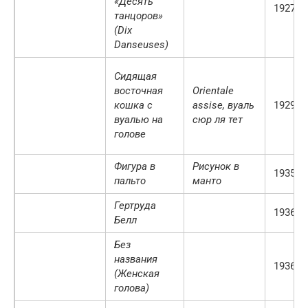
«Десять
1927 г.
танцоров»
(Dix
Danseuses)
Сидящая
восточная
Orientale
кошка с
assise, вуаль
1929 г.
вуалью на
сюр ля тет
голове
Фигура в
Рисунок в
1935 г.
пальто
манто
Гертруда
1936 г.
Белл
Без
названия
1936 г.
(Женская
голова)