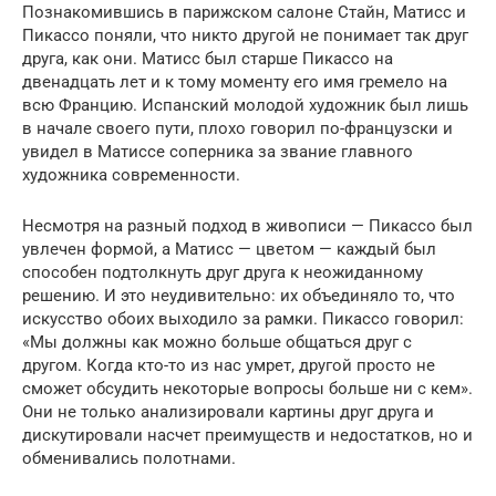
Познакомившись в парижском салоне Стайн, Матисс и
Пикассо поняли, что никто другой не понимает так друг
друга, как они. Матисс был старше Пикассо на
двенадцать лет и к тому моменту его имя гремело на
всю Францию. Испанский молодой художник был лишь
в начале своего пути, плохо говорил по-французски и
увидел в Матиссе соперника за звание главного
художника современности.
Несмотря на разный подход в живописи — Пикассо был
увлечен формой, а Матисс — цветом — каждый был
способен подтолкнуть друг друга к неожиданному
решению. И это неудивительно: их объединяло то, что
искусство обоих выходило за рамки. Пикассо говорил:
«Мы должны как можно больше общаться друг с
другом. Когда кто-то из нас умрет, другой просто не
сможет обсудить некоторые вопросы больше ни с кем».
Они не только анализировали картины друг друга и
дискутировали насчет преимуществ и недостатков, но и
обменивались полотнами.