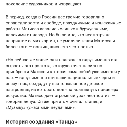
поколение художников и извращают.
В период, когда в России все громче говорили о
справедливости и свободе, праздничные и изысканные
работы Матисса казались слишком буржуазными,
далекими от народа. Но были и те, кто несмотря на
неприятие самих картин, не умоляли гения Матисса и
более того — восхищались его честностью.
«Но сейчас же явля­ется и на­­дежда: а вдруг именно эта
сырость, эта простота, которую хочет насильно
приобрести Матисс и которая сама собой уже имеется у
нас, — вдруг именно эти наши национальные черты и
спасут нас, создадут у нас то желан­ное детское
настроение, из которого должна возникнуть новая эра
искусства. Матисс дает огромный урок че­стно­сти». —
говорил Бенуа. Он же при этом считал «Танец и
«Музыку» «ужасными неудачами».
История создания «Танца»