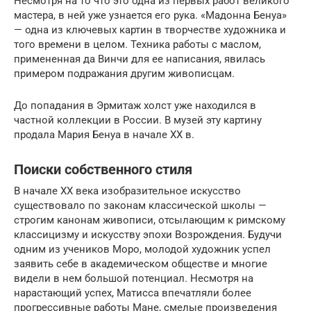
Несмотря на то что это одна из первых работ великого
мастера, в ней уже узнается его рука. «Мадонна Бенуа»
— одна из ключевых картин в творчестве художника и
того времени в целом. Техника работы с маслом,
примененная да Винчи для ее написания, явилась
примером подражания другим живописцам.
До попадания в Эрмитаж холст уже находился в
частной коллекции в России. В музей эту картину
продала Мария Бенуа в начале XX в.
Поиски собственного стиля
В начале ХХ века изобразительное искусство
существовало по законам классической школы —
строгим канонам живописи, отсылающим к римскому
классицизму и искусству эпохи Возрождения. Будучи
одним из учеников Моро, молодой художник успел
заявить себе в академическом обществе и многие
видели в нем большой потенциал. Несмотря на
нарастающий успех, Матисса впечатляли более
прогрессивные работы Мане, смелые произведения