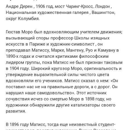
Андре Дерен , 1906 год,
мост Чаринг-Кросс, Лондон
,
Национальная художественная галерея , Вашингтон,
округ Колумбия.
Гюстав Моро был вдохновляющим учителем движения;
вызывающий споры профессор Школы изящных
искусств в Париже и художник-символист , он
преподавал Матиссу, Марке, Мангену, Руо и Камуану в
1890-х годах и считался критиками философским
лидером группы, пока Матисс не был признан таковым
в 1904 году. Широкий кругозор Моро, оригинальность и
утверждение выразительной силы чистого цвета
вдохновляли его учеников. Матисс сказал о нем: «Он
поставил нас не на правильные дороги, а с дорог. Он
нарушил наше самодовольство». Этот источник
сочувствия исчез со смертью Моро в 1898 году, но
художники обнаружили другие катализаторы своего
развития.
В 1896 году Матисс, тогда еще неизвестный студент-