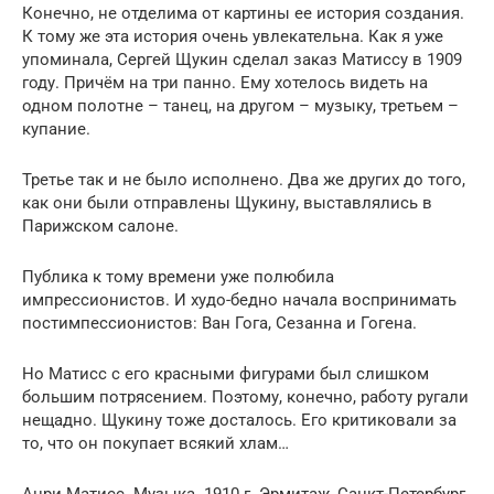
Конечно, не отделима от картины ее история создания.
К тому же эта история очень увлекательна. Как я уже
упоминала, Сергей Щукин сделал заказ Матиссу в 1909
году. Причём на три панно. Ему хотелось видеть на
одном полотне – танец, на другом – музыку, третьем –
купание.
Третье так и не было исполнено. Два же других до того,
как они были отправлены Щукину, выставлялись в
Парижском салоне.
Публика к тому времени уже полюбила
импрессионистов. И худо-бедно начала воспринимать
постимпессионистов: Ван Гога, Сезанна и Гогена.
Но Матисс с его красными фигурами был слишком
большим потрясением. Поэтому, конечно, работу ругали
нещадно. Щукину тоже досталось. Его критиковали за
то, что он покупает всякий хлам…
Анри Матисс. Музыка. 1910 г. Эрмитаж, Санкт-Петербург.