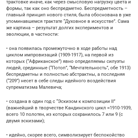
трактовке иначе, как через смысловую нагрузку цвета и
формы, так как оно беспредметно. Беспредметность –
главный принцип нового стиля, была обоснована в уже
упоминавшемся трактате “Духовное в искусстве”. Сама
же картина – результат долгих экспериментов и
эволюции, в частности:
• она появилась промежуточно в ходе работы над
циклом импровизаций (1909-1917), на первой из
которых (“Африканское”) явно определяемы силуэты
людей, срединные (“Потоп”, “Мечтательность”, обе 1913)
беспредметны и полностью абстрактны, а последняя
(“209”) несет в себе следы идейного воздействия
супрематизма Малевича;
• создана в один год с “Эскизом к композиции II”
(важнейший в творчестве Кандинского цикл ≈1910-1939,
всего 10 полотен, из которых сохранилось 7 или 9 (с
двумя эскизами);
• идейно, скорее всего, символизирует беспокойство