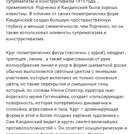
супрематизм и конструктивизм 1915 года. ,
применяется. Родченко и Кандинский были хорошо
известны. В отличие от своих геометрических форм
Кандинский создал большую пространственную
глубину и меньше схематичности, чем Родченко, но он
также использовал элементы супрематизма и
конструктивизма.
Круг геометрических фигур (частично с аурой), квадрат ,
трапеция , линии , а также нарисованная от руки
волнообразная линия и узор в форме шахматной доски
обычно выполняются светлым цветом с теневыми
участками, которые включают не только основные
цвета, но также перекрытия и смешанные тона,
который, по словам Нэнси Спектор, куратора нью-
йоркского музея Гуггенхайма, создает «пульсирующую
поверхность, которая попеременно динамична и
спокойна, агрессивна и тиха. Круг — доминирующая
форма в этой и более поздних картинах художника ».
Сам Кандинский видит в круге« синтез величайших
противоположностей ». Он сочетает концентрическую и