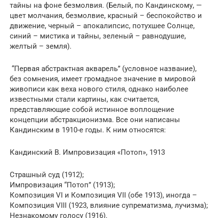
тайны на фоне безмолвия. (Белый, по Кандинскому, —
цвет молчания, безмолвие, красный – беспокойство и
движение, черный – апокалипсис, потухшее Солнце,
синий – мистика и тайны, зеленый – равнодушие,
желтый – земля).
“Первая абстрактная акварель” (условное название),
без сомнения, имеет громадное значение в мировой
живописи как веха нового стиля, однако наиболее
известными стали картины, как считается,
представляющие собой истинное воплощение
концепции абстракционизма. Все они написаны
Кандинским в 1910-е годы. К ним относятся:
Кандинский В. Импровизация «Потоп», 1913
Страшный суд (1912);
Импровизация “Потоп” (1913);
Композиция VI и Композиция VII (обе 1913), иногда –
Композиция VIII (1923, влияние супрематизма, лучизма);
Незнакомому голосу (1916).