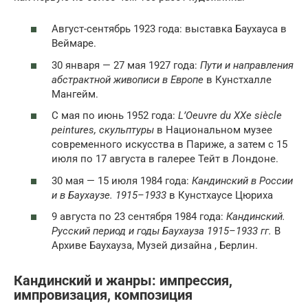
Август-сентябрь 1923 года: выставка Баухауса в
Веймаре.
30 января — 27 мая 1927 года:
Пути и направления
абстрактной живописи в Европе
в Кунстхалле
Мангейм.
С мая по июнь 1952 года:
L’Oeuvre du XXe siècle
peintures, скульптуры
в Национальном музее
современного искусства в Париже, а затем с 15
июля по 17 августа в галерее Тейт в Лондоне.
30 мая — 15 июля 1984 года:
Кандинский в России
и в Баухаузе. 1915–1933
в Кунстхаусе Цюриха
9 августа по 23 сентября 1984 года:
Кандинский.
Русский период и годы Баухауза 1915–1933 гг.
В
Архиве Баухауза, Музей дизайна , Берлин.
Кандинский и жанры: импрессия,
импровизация, композиция