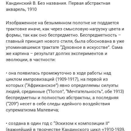
Кандинский В. Без названия. Первая абстрактная
акварель, 1910
Изображенное на безымянном полотне не поддается
трактовке иначе, как через смысловую нагрузку цвета и
формы, так как оно беспредметно. Беспредметность –
главный принцип нового стиля, была обоснована в уже
упоминавшемся трактате “Духовное в искусстве”. Сама
же картина – результат долгих экспериментов и
эволюции, в частности:
• она появилась промежуточно в ходе работы над
циклом импровизаций (1909-1917), на первой из
которых (“Африканское”) явно определяемы силуэты
людей, срединные (“Потоп”, “Мечтательность”, обе 1913)
беспредметны и полностью абстрактны, а последняя
(“209”) несет в себе следы идейного воздействия
супрематизма Малевича;
• создана в один год с “Эскизом к композиции II”
(важнейший в творчестве Кандинского цикл ≈1910-1939,