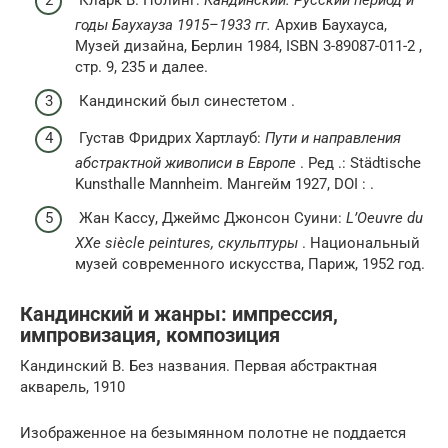
Кларк В. Полинг:
Кандинский. Русский период и
годы Баухауза 1915–1933 гг.
Архив Баухауса,
Музей дизайна, Берлин 1984, ISBN 3-89087-011-2 ,
стр. 9, 235 и далее.
Кандинский был синестетом .
Густав Фридрих Хартлауб:
Пути и направления
абстрактной живописи в Европе
. Ред .: Städtische
Kunsthalle Mannheim. Мангейм 1927, DOI : .
Жан Кассу, Джеймс Джонсон Суини:
L’Oeuvre du
XXe siècle peintures, скульптуры
. Национальный
музей современного искусства, Париж, 1952 год.
Кандинский и жанры: импрессия,
импровизация, композиция
Кандинский В. Без названия. Первая абстрактная
акварель, 1910
Изображенное на безымянном полотне не поддается