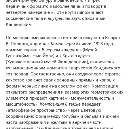
эксцентричную фигуру в равновесии. Из трех
первичных форм это наиболее явный поворот в
четвертое измерение » . Эти круги напоминают
космические тела и
внутренний звук,
описанный
Кандинским
.
По мнению американского историка искусства Кларка
В. Полинга, картина «
Композиция 8»
июля 1923 года,
помимо картин «
В черном квадрате»
(Музей
Гуггенхайма, Нью-Йорк) и «
Круги в круге»
(Художественный музей Филадельфии), относится к
кульминационным моментам творчества Кандинского.
тот период. Соответственно, они создают свое строгое
качество «за счет своих основных прямых и кривых
форм и черных линий на светлом фоне». Композиция
открытого распределения и размер этих геометрических
элементов придают картинам «монументальность и
масштабность».
Композиция 8 также
передает
«атмосферное пространство» через цветовую
координацию фона между голубым и белым в нижней
части изображения и желтым в верхней части
изображения. Сам Кандинский тоже нашел картину