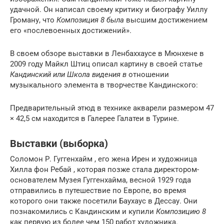
удачной. Он написал своему критику и биографу Уиллу
Громану, что
Композиция 8 была
высшим достижением
его «послевоенных достижений».
В своем обзоре выставки в Ленбаххаусе в Мюнхене в
2009 году Майкл Штиц описал картину в своей статье
Кандинский или Школа видения в
отношении
музыкального элемента в творчестве Кандинского:
Предварительный этюд в технике акварели размером 47
× 42,5 см находится в Галерее Галатеи в Турине.
Выставки (выборка)
Соломон Р. Гуггенхайм , его жена Ирен и художница
Хилла фон Ребай , которая позже стала директором-
основателем Музея Гуггенхайма, весной 1929 года
отправились в путешествие по Европе, во время
которого они также посетили Баухаус в Дессау. Они
познакомились с Кандинским и купили
Композицию 8
как первую из более чем 150 работ художника.