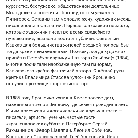
курсистке, бестужевке, общественной деятельнице.
Молодожёны посетили Полтаву, потом уехали в
Пятигорск. Оставив там молодую жену, художник месяц
писал этюды в Сванетии. Первые кавказские пейзажи,
которые художник писал во время свадебного
путешествия, вызвали восторг публики. Северный
Кавказ для большинства жителей средней полосы был
тогда краем неизведанным. Поэтому, когда художник
привёз в Петербург картину «Шат-гора (Эльбрус)» (1884),
многие посчитали изображённую там панораму
Кавказского хребта фантазией автора. С лёгкой руки
критика Владимира Стасова художник Ярошенко
получил прозвище «портретиста гор».
В 1885 году Ярошенко купил в Кисловодске дом,
названный «Белой Виллой», где семья проводила лето.
К ним приезжали многочисленные друзья и гости —
писатели, артисты, учёные, частые гости
«ярошенковских суббот» в Петербурге: Сергей
Рахманинов, Фёдор Шаляпин, Леонид Собинов,
Константин Станиславский, Глеб Успенский, Иван