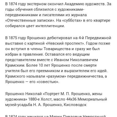
В 1874 году экстерном окончил Академию художеств. За
годы обучения сблизился с художниками-
передвижниками и писателями из журнала
«Отечественные записки». На «субботах» в его квартире
собирался цвет интеллигенции.
В 1875 году Ярошенко дебютировал на 4-й Передвижной
выставке с картиной «Невский проспект». Годом позже
он вступил в члены Товарищества и сразу же был
избран в правление. Оставался его ведущим
представителем вместе с Иваном Николаевичем
Крамским. Более 10 лет Ярошенко после смерти
учителя был его преемником и выразителем его идей.
Крамского называли «разумом» передвижничества, а
Ярошенко — его «совестью».
Ярошенко Николай «Портрет М. П. Ярошенко, жены
художника» 1880-е Холст, масло 44х36 Мемориальный
музей-усадьба Н. А. Ярошенко, Кисловодск
В 1874 году женился на Марии Павловне Невротиной,