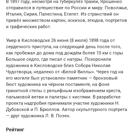
В 1897 году, несмотря на туберкулёз трахеи, Ярошенко
отправился в путешествие по России и миру: Поволжье,
Италия, Сирия, Палестина, Египет. Из странствий он
привёз множеством картин, эскизов, этюдов, портретов
и графических работ.
Умер в Кисловодске 26 июня (8 июля) 1898 года от
сердечного приступа, на следующий день после того,
как пробежал до дома под дождём более 10 км с горы
Большое седло, где писал с натуры. Похоронили
художника в Кисловодске близ Собора Николая
Чудотворца, недалеко от «Белой Виллы». Через год на
его могиле был установлен памятник — бронзовый
бюст художника на чёрном постаменте, на фоне
гранитной стелы с рельефным изображением креста,
пальмовой ветви и палитры с кистями. В разработке
проекта надгробия принимали участие художники Н.
Дубовской и П. Брюллов. Автор скульптурного портрета
— друг художника Л. В. Позен.
Рейтинг