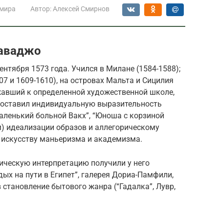
 мира
Автор:
Алексей Смирнов
раваджо
нтября 1573 года. Учился в Милане (1584-1588);
607 и 1609-1610), на островах Мальта и Сицилия
жавший к определенной художественной школе,
поставил индивидуальную выразительность
аленький больной Вакх”, “Юноша с корзиной
им) идеализации образов и аллегорическому
искусству маньеризма и академизма.
ическую интерпретацию получили у него
ых на пути в Египет”, галерея Дориа-Памфили,
 становление бытового жанра (“Гадалка”, Лувр,