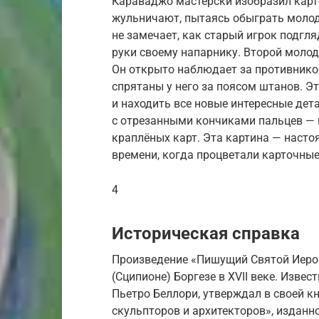
Караваджо мастерски изобразил карто
жульничают, пытаясь обыграть молод
не замечает, как старый игрок подгл
руки своему напарнику. Второй молод
Он открыто наблюдает за противнико
спрятаны у него за поясом штанов. Э
и находить все новые интересные дет
с отрезанными кончиками пальцев — 
краплёных карт. Эта картина — наст
времени, когда процветали карточные 
4
Историческая справка
Произведение «Пишущий Святой Иеро
(Сципионе) Боргезе в XVII веке. Изве
Пьетро Беллори, утверждал в своей к
скульпторов и архитекторов», изданно