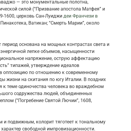
аваджо — это монументальные полотна,
еской силой (“Призвание апостола Матфея” и
99-1600, церковь Сан-Луиджи
деи Франчези в
, Пинакотека, Ватикан; “Смерть Марии”, около
 период основана на мощных контрастах света и
, энергичной лепке объемов, насыщенности
циональное напряжение, острую аффектацию
сть” типажей, утверждение идеалов
в оппозицию по отношению к современному
оды жизни на скитания по югу Италии. В поздних
 к теме одиночества человека во враждебном
льшого содружества людей, объединенных
плом (“Погребение Святой Лючии”, 1608,
им и подвижным, колорит тяготеет к тональному
т характер свободной импровизационности.