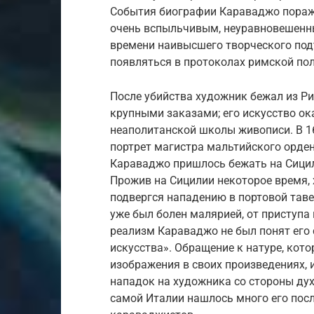
События биографии Караваджо пора
очень вспыльчивым, неуравновешенны
времени наивысшего творческого под
появляться в протоколах римской по
После убийства художник бежал из Ри
крупными заказами; его искусство о
неаполитанской школы живописи. В 1
портрет магистра мальтийского ордена
Караваджо пришлось бежать на Сицил
Прожив на Сицилии некоторое время, 
подвергся нападению в портовой таве
уже был болен малярией, от приступа
реализм Караваджо не был понят его
искусства». Обращение к натуре, кот
изображения в своих произведениях, 
нападок на художника со стороны дух
самой Италии нашлось много его пос