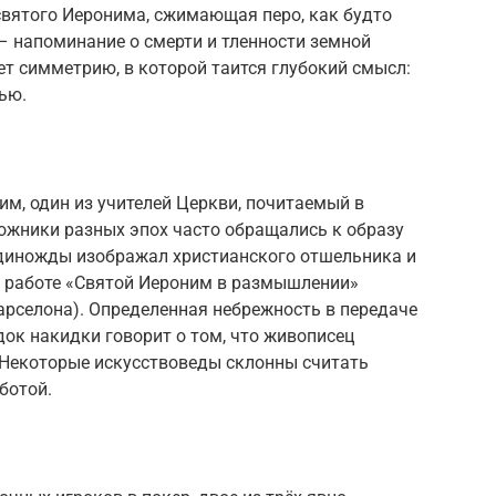
 святого Иеронима, сжимающая перо, как будто
 – напоминание о смерти и тленности земной
т симметрию, в которой таится глубокий смысл:
ью.
им, один из учителей Церкви, почитаемый в
ожники разных эпох часто обращались к образу
единожды изображал христианского отшельника и
 в работе «Святой Иероним в размышлении»
арселона). Определенная небрежность в передаче
док накидки говорит о том, что живописец
. Некоторые искусствоведы склонны считать
ботой.