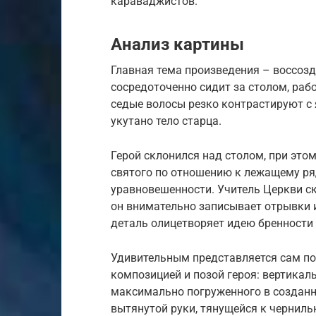
караваджистов.
Анализ картины
Главная тема произведения – воссозд
сосредоточенно сидит за столом, раб
седые волосы резко контрастируют с
укутано тело старца.
Герой склонился над столом, при это
святого по отношению к лежащему ря
уравновешенности. Учитель Церкви ск
он внимательно записывает отрывки 
деталь олицетворяет идею бренности 
Удивительным представляется сам по
композицией и позой героя: вертикал
максимально погруженного в созданны
вытянутой руки, тянущейся к чернил