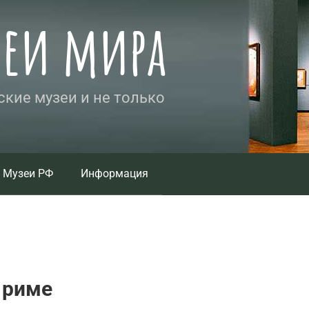
зеи мира
кие музеи и не только
Музеи РФ
Информация
 риме