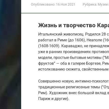
Опубликовано:
16 Ноя 2021
Рубрика:
Музеи
Жизнь и творчество Ка
Итальянский живописец. Родился 28 се
работал в Риме (до 1606), Неаполе (1
(1608-1609). Караваджо, не принадле
уже в ранних произведениях противо
модели, простые бытовые мотивы (“М
фруктов” — оба в галерее Боргезе, Р
истолкованию сюжета, свойственным 
Совершенно новую, интимно-психолог
традиционные религиозные темы (“Отд
Рим). Художник внес большой вклад в
Париж и другие).