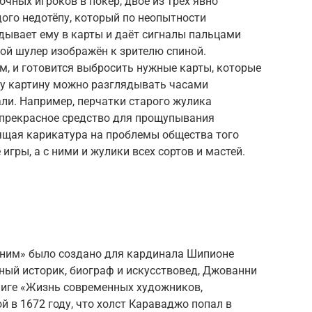
чных игроков в покер, двое из трёх явно
ого недотёпу, который по неопытности
ядывает ему в карты и даёт сигналы пальцами
ой шулер изображён к зрителю спиной.
м, и готовится выбросить нужные карты, которые
ту картину можно разглядывать часами
али. Например, перчатки старого жулика
прекрасное средство для прощупывания
оящая карикатура на проблемы общества того
игры, а с ними и жулики всех сортов и мастей.
ним» было создано для кардинала Шипионе
стный историк, биограф и искусствовед, Джованни
ниге «Жизнь современных художников,
й в 1672 году, что холст Караваджо попал в