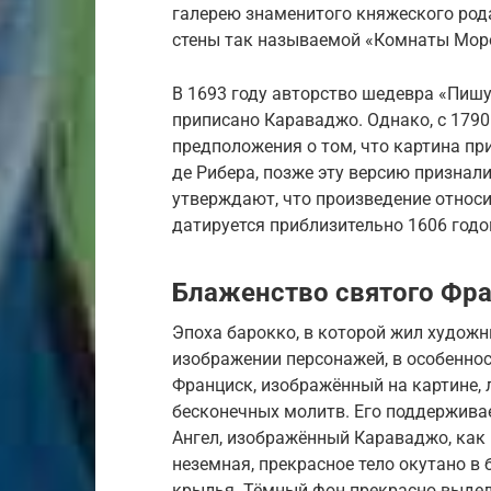
галерею знаменитого княжеского рода 
стены так называемой «Комнаты Моро»
В 1693 году авторство шедевра «Пиш
приписано Караваджо. Однако, с 1790
предположения о том, что картина п
де Рибера, позже эту версию признал
утверждают, что произведение относи
датируется приблизительно 1606 годо
Блаженство святого Фра
Эпоха барокко, в которой жил художн
изображении персонажей, в особеннос
Франциск, изображённый на картине, 
бесконечных молитв. Его поддерживае
Ангел, изображённый Караваджо, как 
неземная, прекрасное тело окутано в
крылья. Тёмный фон прекрасно выдел