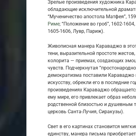
Зрелые произведения художника Кар
обладающие исключительной драматич
“Мученичество апостола Матфея”, 15
Риме
; “Положение во гроб”, 1602-1604
1605-1606, Лувр, Париж).
Живописная манера Караваджо в этот
тени, выразительной простоте жестов
колорита — приемах, создающих эмо
чувств. Подчеркнутая “простонародно
демократизма поставили Караваджо 
искусству, обрекли его в последние г
произведениях Караваджо обращается
ему мире, его привлекает образ небо
родственной близостью и душевным те
церковь Санта-Лучия, Сиракузы).
Свет в его картинах становится мягк
единству, манера письма приобретае