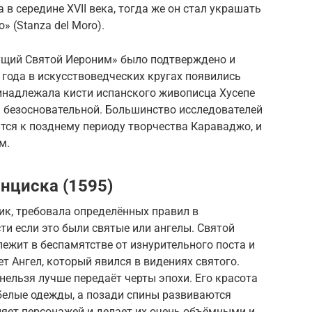
в середине XVII века, тогда же он стал украшать
 (Stanza del Moro).
ущий Святой Иероним» было подтверждено и
 года в искусствоведческих кругах появились
ринадлежала кисти испанского живописца Хусепе
и безосновательной. Большинство исследователей
тся к позднему периоду творчества Караваджо, и
м.
нциска (1595)
ик, требовала определённых правил в
ти если это были святые или ангелы. Святой
лежит в беспамятстве от изнурительного поста и
т Ангел, который явился в видениях святого.
нельзя лучше передаёт черты эпохи. Его красота
 белые одежды, а позади спины развиваются
яет персонажей и делает их очень объёмными и