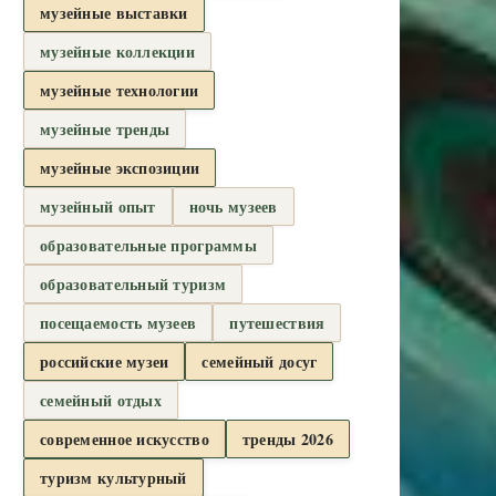
музейные выставки
музейные коллекции
музейные технологии
музейные тренды
музейные экспозиции
музейный опыт
ночь музеев
образовательные программы
образовательный туризм
посещаемость музеев
путешествия
российские музеи
семейный досуг
семейный отдых
современное искусство
тренды 2026
туризм культурный