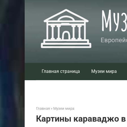
Перейти
Му
к
контенту
Европейс
Главная страница
Музеи мира
Главная
»
Музеи мира
Картины караваджо в