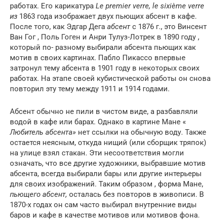
работах. Его карикатура
Le premier verre, le sixième verre
из
1863 года изображает двух пьющих абсент в кафе.
После того, как
Эдгар Дега
абсент
с 1876 г., это
Винсент
Ван Гог
,
Поль Гоген
и
Анри Тулуз-Лотрек
в 1890 году ,
который по- разному выбирали абсента пьющих как
мотив в своих картинах.
Пабло Пикассо
впервые
затронул тему абсента в 1901 году в некоторых своих
работах. На этапе своей кубистической работы он снова
повторил эту тему между 1911 и 1914 годами.
Абсент обычно не пили в чистом виде, а разбавляли
водой в кафе или барах. Однако в картине Мане «
Любитель абсента»
нет ссылки на обычную воду. Также
остается неясным, откуда нищий (или сборщик тряпок)
на улице взял стакан. Эти несоответствия могли
означать, что все другие художники, выбравшие мотив
абсента, всегда выбирали бары или другие интерьеры
для своих изображений. Таким образом , форма Мане,
пьющего абсент,
осталась без повторов в живописи. В
1870-х годах он сам часто выбирал внутренние виды
баров и кафе в качестве мотивов или мотивов фона.