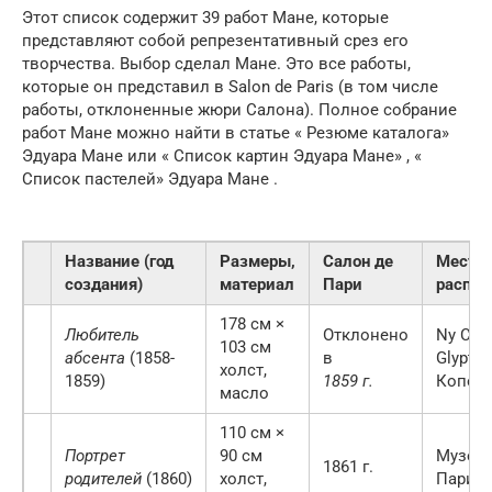
Этот список содержит 39 работ Мане, которые
представляют собой репрезентативный срез его
творчества. Выбор сделал Мане. Это все работы,
которые он представил в Salon de Paris (в том числе
работы, отклоненные жюри Салона). Полное собрание
работ Мане можно найти в статье « Резюме каталога»
Эдуара Мане или « Список картин Эдуара Мане» , «
Список пастелей» Эдуара Мане .
Название (год
Размеры,
Салон де
Место
создания)
материал
Пари
распо
178 см ×
Любитель
Отклонено
Ny Carl
103 см
абсента
(1858-
в
Glyptot
холст,
1859)
1859 г.
Копенг
масло
110 см ×
Портрет
90 см
Музей 
1861 г.
родителей
(1860)
холст,
Париж