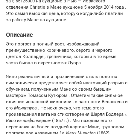
за $ 65125000 на аукционе в Нью — Йоркского
отделения
Christie в
Мане аукционе 5 ноября 2014 года .
Это самая высокая цена, которую когда-либо платили
за работу Мане на аукционе.
Описание
Это портрет в полный рост, изображающий
преимущественно коричневого, серого и черного
цветов Колларде ,
тряпичника,
который в то время
часто бывал в окрестностях Лувра .
Явно реалистичный и прозаический стиль полотна
символически представляет собой настоящий разрыв с
обучением, полученным Мане со своим бывшим
мастером Томасом Кутюром . Отметим также сильное
влияние испанской живописи , в частности Веласкеса и
его
Мениппуса
. Не исключено, что тема этого
произведения взята из стихотворения
Шарля Бодлера «
Вино из шифоньерки»
(1857 г.) . Мы находим этого
персонажа на более поздней картине Мане, групповом
портрете под названием
Le Vieux Musicien
(1862).