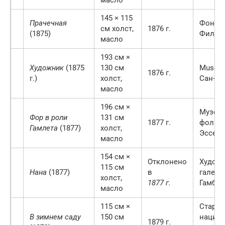
145 × 115
Прачечная
Фонд Б
см холст,
1876 ​​г.
(1875)
Филад
масло
193 см ×
Художник
(1875
130 см
Museu 
1876 ​​г.
г.)
холст,
Сан-Па
масло
196 см ×
Музей
Фор в роли
131 см
1877 г.
фолькв
Гамлета
(1877)
холст,
Эссене
масло
154 см ×
Отклонено
Художе
115 см
Нана
(1877)
в
галере
холст,
1877 г.
Гамбур
масло
115 см ×
Старая
В зимнем саду
150 см
нацио
1879 г.