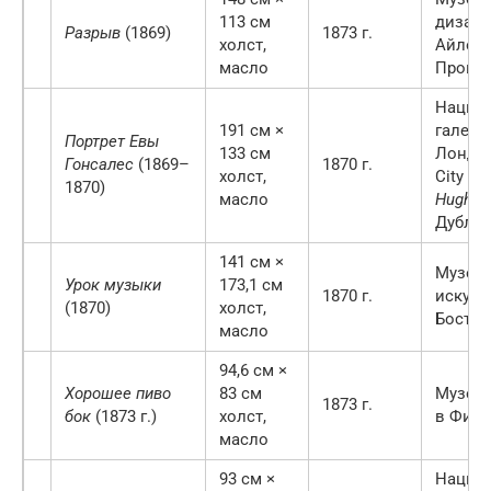
113 см
дизайн
Разрыв
(1869)
1873 г.
холст,
Айленд
масло
Прови
Нацио
191 см ×
галере
Портрет Евы
133 см
Лондон
Гонсалес
(1869–
1870 г.
холст,
City Ga
1870)
масло
Hugh L
Дубли
141 см ×
Музей
Урок музыки
173,1 см
1870 г.
искусс
(1870)
холст,
Бостон
масло
94,6 см ×
Хорошее пиво
83 см
Музей 
1873 г.
бок
(1873 г.)
холст,
в Фил
масло
93 см ×
Нацио