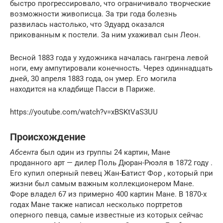
быстро прогрессировало, что ограничивало творческие
возможности живописца. За три года болезнь
развилась настолько, что Эдуард оказался
прикованным к постели. За ним ухаживал сын Леон.
Весной 1883 года у художника началась гангрена левой
ноги, ему ампутировали конечность. Через одиннадцать
дней, 30 апреля 1883 года, он умер. Его могила
находится на кладбище Пасси в Париже.
https://youtube.com/watch?v=xBSKtVaS3UU
Происхождение
Абсента
был один из группы 24 картин, Мане
проданного арт — дилер Поль Дюран-Рюэля в 1872 году .
Его купил оперный певец Жан-Батист Фор , который при
жизни был самым важным коллекционером Мане.
Форе владел 67 из примерно 400 картин Мане. В 1870-х
годах Мане также написал несколько портретов
оперного певца, самые известные из которых сейчас