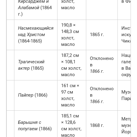
Кирсарджем и
холст,
в Фил
Алабамой
(1864
масло
г.)
190,8 ×
Насмехающийся
Инстит
148,3 см
над Христом
1865 г.
искусс
холст,
(1864-1865)
Чикаго
масло
187,2 см
Нацио
Отклонено
Трагический
× 108,1
галере
в
актер
(1865)
см холст,
в Ваши
1866 г.
масло
округ 
161 см ×
Отклонено
97 см
Музей 
Пайпер
(1866)
в
холст,
Париж
1866 г.
масло
185,1 см
Метроп
Барышня с
× 128,6
1868 г.
музей 
попугаем
(1866)
см холст,
Йорке
масло