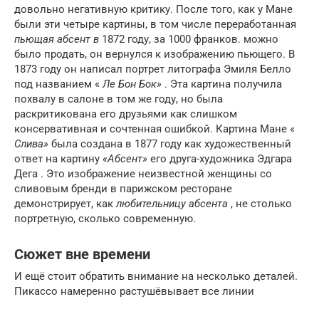
довольно негативную критику. После того, как у Мане
были эти четыре картины, в том числе переработанная
пьющая абсент в
1872 году, за 1000 франков. можно
было продать, он вернулся к изображению пьющего. В
1873 году он написал портрет литографа Эмиля Белло
под названием «
Ле Бон Бок»
. Эта картина получила
похвалу в салоне в том же году, но была
раскритикована его друзьями как слишком
консервативная и сочтенная ошибкой. Картина Мане «
Слива»
была создана в 1877 году как художественный
ответ на картину
«Абсент»
его друга-художника Эдгара
Дега . Это изображение неизвестной женщины со
сливовым бренди в парижском ресторане
демонстрирует, как
любительницу абсента
, не столько
портретную, сколько современную.
Сюжет вне времени
И ещё стоит обратить внимание на несколько деталей.
Пикассо намеренно растушёвывает все линии