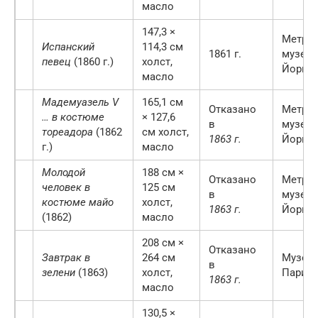
масло
147,3 ×
Метроп
Испанский
114,3 см
1861 г.
музей 
певец
(1860 г.)
холст,
Йорке
масло
Мадемуазель V
165,1 см
Отказано
Метроп
… в костюме
× 127,6
в
музей 
тореадора
(1862
см холст,
1863 г.
Йорке
г.)
масло
Молодой
188 см ×
Отказано
Метроп
человек в
125 см
в
музей 
костюме майо
холст,
1863 г.
Йорке
(1862)
масло
208 см ×
Отказано
Завтрак в
264 см
Музей 
в
зелени
(1863)
холст,
Париж
1863 г.
масло
130,5 ×