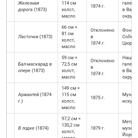
Железная
114 см
галере
1874 г.
дорога
(1873)
холст,
в Ваши
масло
округ 
66 см ×
Отклонено
Фонд E
81 см
Ласточки
(1873)
в
Collect
холст,
1874 г.
Цюрих
масло
59 см ×
Нацио
Отклонено
Бал-маскарад в
72,5 см
галере
в
опере
(1873)
холст,
в Ваши
1874 г.
масло
округ 
149 см ×
Аржантей
(1874
115 см
Музей
1875 г.
г.)
холст,
искусс
масло
97,2 см ×
Метроп
130,2 см
В лодке
(1874)
1879 г.
музей 
холст,
Йорке
масло