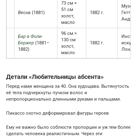
73 см ×
Музей 
51 см
Весна
(1881)
1882 г.
Гетти в
холст,
Андже
масло
96 см ×
Бар в Фоли-
Инстит
130 см
Бержер
(1881–
1882 г.
искусс
холст,
1882)
Лондо
масло
Детали «Любительницы абсента»
Перед нами женщина за 40. Она худощава. Вытянутость
её тела подчеркнуты пучком волос и
непропорционально длинными руками и пальцами.
Пикассо охотно деформировал фигуры героев
Ему не важно было соблюсти пропорции и уж тем более
сделать человека реалистичным. Через эти