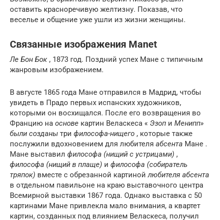
оставить красноречивую желтизну. Показав, что
веселье и общение уже ушли из жизни женщины.
Связанные изображения Manet
Ле Бон Бок
, 1873 год. Поздний успех Мане с типичным
жанровым изображением.
В августе 1865 года Мане отправился в Мадрид, чтобы
увидеть в Прадо первых испанских художников,
которыми он восхищался. После его возвращения во
Францию на
основе
картин Веласкеса «
Эзоп
и
Менипп»
были созданы
три
философа-нищего
, которые также
послужили вдохновением для любителя
абсента
Мане .
Мане выставил
философа (нищий с устрицами)
,
философа (нищий в плаще)
и
философа (собиратель
тряпок)
вместе с обрезанной картиной
любителя абсента
в отдельном павильоне на краю выставочного центра
Всемирной выставки 1867 года. Однако выставка с 50
картинами Мане привлекла мало внимания, а квартет
картин, созданных под влиянием Веласкеса, получил