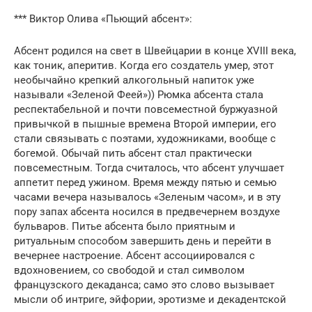
*** Виктор Олива «Пьющий абсент»:
Абсент родился на свет в Швейцарии в конце XVIII века,
как тоник, аперитив. Когда его создатель умер, этот
необычайно крепкий алкогольный напиток уже
называли «Зеленой Феей»)) Рюмка абсента стала
респектабельной и почти повсеместной буржуазной
привычкой в пышные времена Второй империи, его
стали связывать с поэтами, художниками, вообще с
богемой. Обычай пить абсент стал практически
повсеместным. Тогда считалось, что абсент улучшает
аппетит перед ужином. Время между пятью и семью
часами вечера называлось «Зеленым часом», и в эту
пору запах абсента носился в предвечернем воздухе
бульваров. Питье абсента было приятным и
ритуальным способом завершить день и перейти в
вечернее настроение. Абсент ассоциировался с
вдохновением, со свободой и стал символом
французского декаданса; само это слово вызывает
мысли об интриге, эйфории, эротизме и декадентской