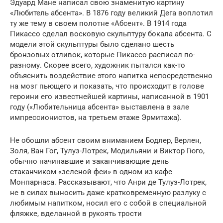
Эдуард Мане написал свою знаменитую картину
«Любитель абсента». В 1876 году великий Дега воплотил
ту же тему в своем полотне «Абсент». В 1914 года
Пикассо сделал восковую скульптуру бокала абсента. С
модели этой скульптуры было сделано шесть
бронзовых отливок, которые Пикассо расписал по-
разному. Скорее всего, художник пытался как-то
объяснить воздействие этого напитка непосредственно
на мозг пьющего и показать, что происходит в голове
героини его известнейшей картины, написанной в 1901
году («Любительница абсента» выставлена в зале
импрессионистов, на третьем этаже Эрмитажа).
Не обошли абсент своим вниманием Бодлер, Верлен,
Золя, Ван Гог, Тулуз-Лотрек, Модильяни и Виктор Гюго,
обычно начинавшие и заканчивающие день
стаканчиком «зеленой феи» в одном из кафе
Монпарнаса. Рассказывают, что Анри де Тулуз-Лотрек,
не в силах выносить даже кратковременную разлуку с
любимым напитком, носил его с собой в специальной
фляжке, вделанной в рукоять трости