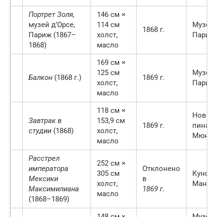
Портрет Золя,
146 см ×
музей д’Орсе,
114 см
Музей 
1868 г.
Париж (1867–
холст,
Париж
1868)
масло
169 см ×
125 см
Музей 
Балкон
(1868 г.)
1869 г.
холст,
Париж
масло
118 см ×
Новая
Завтрак в
153,9 см
1869 г.
пинако
студии
(1868)
холст,
Мюнхе
масло
Расстрел
252 см ×
императора
Отклонено
305 см
Кунстх
Мексики
в
холст,
Манге
Максимилиана
1869 г.
масло
(1868–1869)
148 см ×
Музей