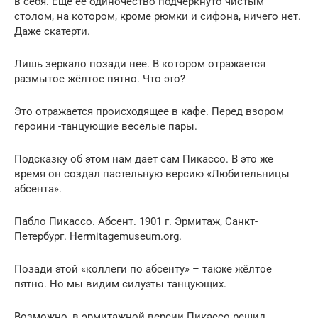
в себя. Ещё её одиночество подчёркнуто чистым
столом, на котором, кроме рюмки и сифона, ничего нет.
Даже скатерти.
Лишь зеркало позади нее. В котором отражается
размытое жёлтое пятно. Что это?
Это отражается происходящее в кафе. Перед взором
героини -танцующие веселые пары.
Подсказку об этом нам дает сам Пикассо. В это же
время он создал пастельную версию «Любительницы
абсента».
Пабло Пикассо. Абсент. 1901 г. Эрмитаж, Санкт-
Петербург. Hermitagemuseum.org.
Позади этой «коллеги по абсенту» – также жёлтое
пятно. Но мы видим силуэты танцующих.
Возможно, в эрмитажной версии Пикассо решил