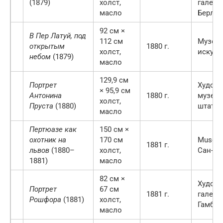
(1879)
холст,
галере
масло
Берли
92 см ×
В Пер Латуй, под
112 см
Музей
открытым
1880 г.
холст,
искусс
небом
(1879)
масло
129,9 см
Портрет
Худож
× 95,9 см
Антонина
1880 г.
музей 
холст,
Пруста
(1880)
штат О
масло
Пертюазе как
150 см ×
охотник на
170 см
Museu 
1881 г.
львов
(1880–
холст,
Сан-Па
1881)
масло
82 см ×
Художе
Портрет
67 см
1881 г.
галере
Рошфора
(1881)
холст,
Гамбур
масло