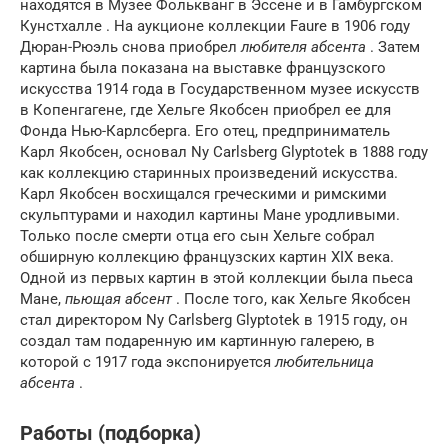
находятся в Музее Фолькванг в Эссене и в Гамбургском
Кунстхалле . На аукционе коллекции Faure в 1906 году
Дюран-Рюэль снова приобрел
любителя абсента
. Затем
картина была показана на выставке французского
искусства 1914 года в Государственном музее искусств
в Копенгагене, где Хельге Якобсен приобрел ее для
Фонда Нью-Карлсберга. Его отец, предприниматель
Карл Якобсен, основал Ny Carlsberg Glyptotek в 1888 году
как коллекцию старинных произведений искусства.
Карл Якобсен восхищался греческими и римскими
скульптурами и находил картины Мане уродливыми.
Только после смерти отца его сын Хельге собрал
обширную коллекцию французских картин XIX века.
Одной из первых картин в этой коллекции была пьеса
Мане,
пьющая абсент
. После того, как Хельге Якобсен
стал директором Ny Carlsberg Glyptotek в 1915 году, он
создал там подаренную им картинную галерею, в
которой с 1917 года экспонируется
любительница
абсента
.
Работы (подборка)