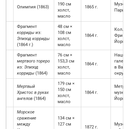
190 см
Музей 
Олимпия (1863)
1865 г.
холст,
Париж
масло
Фрагмент
48 см ×
Колле
корриды
из:
108 см
1864 г.
Фрика 
Эпизод корриды
холст,
Йорке
(1864 г.)
масло
Фрагмент
76 см ×
Нацио
мертвого тореро
153,3 см
галере
1864 г.
из:
Эпизод
холст,
в Ваши
корриды
(1864)
масло
округ 
179 см ×
Мертвый
Метроп
150 см
Христос в руках
1864 г.
музей 
холст,
ангелов
(1864)
Йорке
масло
Морское
сражение
134 см ×
между
127 см
Музей 
1872 г.