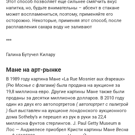
Этот способ позволяет еще сильнее смягчить вкус
напитка, но, будьте внимательны – абсент в стакане
может воспламениться, поэтому, применяйте его
осторожно. Некоторые, применяя этот способ, после
расплавления сахара воду не заливают
***
Галина Бутучел Килару
Мане на арт-рынке
В 1989 году картина Мане «La Rue Mosnier aux drapeaux»
(Рю Моснье с флагами) была
продана на аукционе за
19,8 миллиона евро. Другие картины Мане также были
проданы за десятки миллионов долларов. В 2010 году
один из двух его автопортретов
( автопортрет с палитрой
) был выставлен
на аукционе лондонского аукционного
дома Sotheby’s и перешел из рук в руки за 22,4
миллиона фунтов стерлингов. J. Paul Getty Museum в
Лос — Анджелесе приобрел Кристи картины Мане
Весна