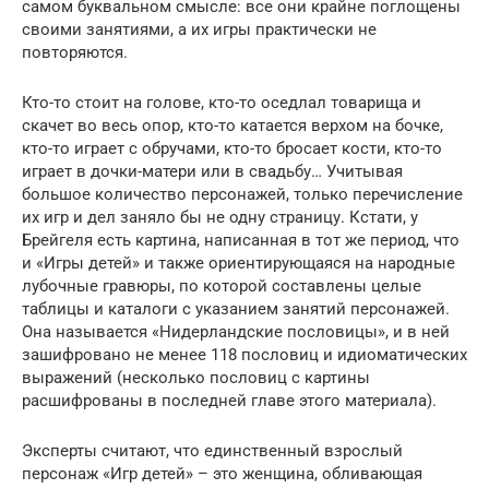
самом буквальном смысле: все они крайне поглощены
своими занятиями, а их игры практически не
повторяются.
Кто-то стоит на голове, кто-то оседлал товарища и
скачет во весь опор, кто-то катается верхом на бочке,
кто-то играет с обручами, кто-то бросает кости, кто-то
играет в дочки-матери или в свадьбу… Учитывая
большое количество персонажей, только перечисление
их игр и дел заняло бы не одну страницу. Кстати, у
Брейгеля есть картина, написанная в тот же период, что
и «Игры детей» и также ориентирующаяся на народные
лубочные гравюры, по которой составлены целые
таблицы и каталоги с указанием занятий персонажей.
Она называется «Нидерландские пословицы», и в ней
зашифровано не менее 118 пословиц и идиоматических
выражений (несколько пословиц с картины
расшифрованы в последней главе этого материала).
Эксперты считают, что единственный взрослый
персонаж «Игр детей» – это женщина, обливающая