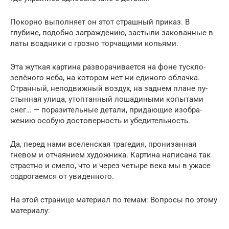
Покорно выполняет он этот страшный приказ. В
глубине, подобно заграждению, застыли закованные в
латы всадники с грозно торчащими копьями.
Эта жуткая картина разворачивается на фоне туск­ло-
зелёного неба, на котором нет ни единого облачка.
Странный, неподвижный воздух, на заднем плане пу­
стынная улица, утоптанный лошадиными копытами
снег… — поразительные детали, придающие изобра­
жению особую достоверность и убедительность.
Да, перед нами вселенская трагедия, пронизанная
гневом и отчаянием художника. Картина написана так
страстно и смело, что и через четыре века мы в ужасе
содрогаемся от увиденного.
На этой странице материал по темам: Вопросы по этому
материалу: