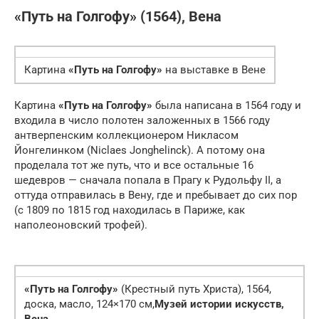
«Путь на Голгофу» (1564), Вена
Картина
«Путь на Голгофу»
на выставке в Вене
Картина
«Путь на Голгофу»
была написана в 1564 году и
входила в число полотен заложенных в 1566 году
антверпенским коллекционером Никласом
Йонгелинком (Niclaes Jonghelinck). А потому она
проделала тот же путь, что и все остальные 16
шедевров — сначала попала в Прагу к Рудольфу II, а
оттуда отправилась в Вену, где и пребывает до сих пор
(с 1809 по 1815 год находилась в Париже, как
наполеоновский трофей).
«Путь на Голгофу»
(Крестный путь Христа), 1564,
доска, масло, 124×170 см,
Музей истории искусств,
Вена