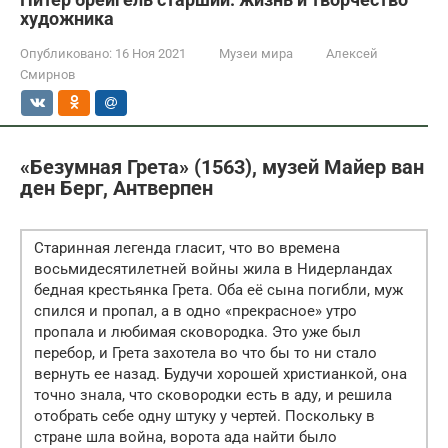
художника
Опубликовано:
16 Ноя 2021
Музеи мира
Алексей
Смирнов
«Безумная Грета» (1563), музей Майер ван
ден Берг, Антверпен
Старинная легенда гласит, что во времена
восьмидесятилетней войны жила в Нидерландах
бедная крестьянка Грета. Оба её сына погибли, муж
спился и пропал, а в одно «прекрасное» утро
пропала и любимая сковородка. Это уже был
перебор, и Грета захотела во что бы то ни стало
вернуть ее назад. Будучи хорошей христианкой, она
точно знала, что сковородки есть в аду, и решила
отобрать себе одну штуку у чертей. Поскольку в
стране шла война, ворота ада найти было