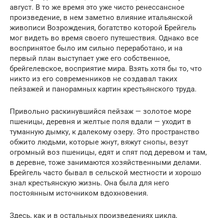
август. В то же время это уже чисто ренессансное
произведение, в нем заметно влияние итальянской
живописи Возрождения, богатство которой Брейгель
мог видеть во время своего путешествия. Однако все
воспринятое было им сильно переработано, и на
первый план выступает уже его собственное,
брейгелевское, восприятие мира. Взять хотя бы то, что
никто из его современников не создавал таких
пейзажей и панорамных картин крестьянского труда.
Привольно раскинувшийся пейзаж — золотое море
пшеницы, деревня и желтые поля вдали — уходит в
туманную дымку, к далекому озеру. Это пространство
обжито людьми, которые жнут, вяжут снопы, везут
огромный воз пшеницы, едят и спят под деревом и там,
в деревне, тоже занимаются хозяйственными делами.
Брейгель часто бывал в сельской местности и хорошо
знал крестьянскую жизнь. Она была для него
постоянным источником вдохновения.
Здесь, как и в остальных произведениях цикла,