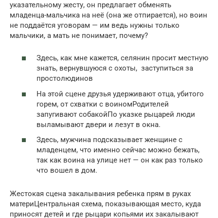
указательному жесту, он предлагает обменять
младенца-мальчика на неё (она же отпирается), но воин
не поддаётся уговорам — им ведь нужны только
мальчики, а мать не понимает, почему?
Здесь, как мне кажется, селянин просит местную
знать, вернувшуюся с охоты, заступиться за
простолюдинов
На этой сцене друзья удерживают отца, убитого
горем, от схватки с воиномРодителей
запугивают собакойПо указке рыцарей люди
выламывают двери и лезут в окна.
Здесь, мужчина подсказывает женщине с
младенцем, что именно сейчас можно бежать,
так как воина на улице нет — он как раз только
что вошел в дом.
Жестокая сцена закалывания ребенка прям в руках
материЦентральная схема, показывающая место, куда
приносят детей и где рыцари копьями их закалывают