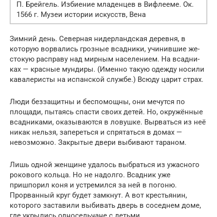
П. Брейгель. Избиение младенцев в Вифлееме. Ок.
1566 г. Музеи истории искусств, Вена
Зимний день. Северная нидерландская деревня, в
которую ворвались грозные всадники, учинившие же­
стокую расправу над мирным населением. На всадни­
ках — красные мундиры. (Именно такую одежду носи­ли
кавалеристы на испанской службе.) Всюду царит страх.
Люди беззащитны и беспомощны, они мечутся по
площади, пытаясь спасти своих детей. Но, окружён­ные
всадниками, оказываются в ловушке. Вырваться из неё
никак нельзя, запереться и спрятаться в домах —
невозможно. Закрытые двери выбивают тараном.
Лишь одной женщине удалось выбраться из ужасного
роково­го кольца. Но не надолго. Всадник уже
пришпорил ко­ня и устремился за ней в погоню.
Прорванный круг бу­дет замкнут. А вот крестьянин,
которого заставили вы­бивать дверь в соседнем доме,
где укрылись односельчане с детьми.