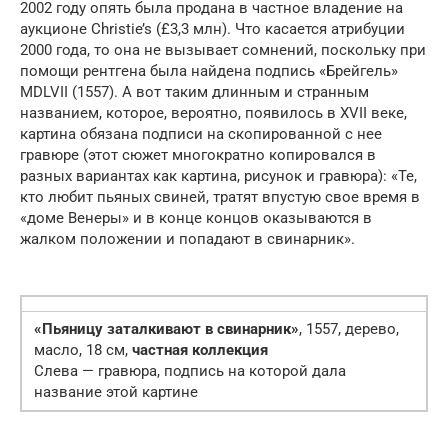
2002 году опять была продана в частное владение на
аукционе Christie’s (£3,3 млн). Что касается атрибуции
2000 года, то она не вызывает сомнений, поскольку при
помощи рентгена была найдена подпись «Брейгель»
MDLVII (1557). А вот таким длинным и странным
названием, которое, вероятно, появилось в XVII веке,
картина обязана подписи на скопированной с нее
гравюре (этот сюжет многократно копировался в
разных вариантах как картина, рисунок и гравюра): «Те,
кто любит пьяных свиней, тратят впустую свое время в
«доме Венеры» и в конце концов оказываются в
жалком положении и попадают в свинарник».
«Пьяницу заталкивают в свинарник»
, 1557, дерево,
масло, 18 см,
частная коллекция
Слева — гравюра, подпись на которой дала
название этой картине