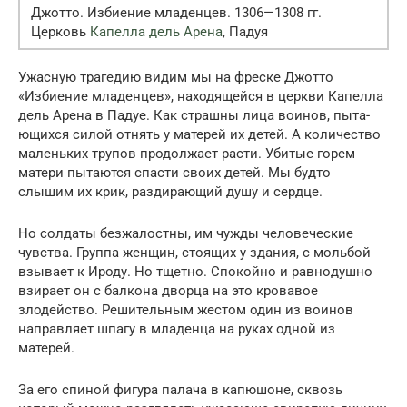
Джотто. Избиение младенцев. 1306—1308 гг.
Церковь
Капелла дель Арена
, Падуя
Ужасную трагедию видим мы на фреске Джотто
«Избиение младенцев», находящейся в церкви Капел­ла
дель Арена в Падуе. Как страшны лица воинов, пыта­
ющихся силой отнять у мате­рей их детей. А количество
маленьких трупов продолжа­ет расти. Убитые горем
мате­ри пытаются спасти своих де­тей. Мы будто
слышим их крик, раздирающий душу и сердце.
Но солдаты безжа­лостны, им чужды человече­ские
чувства. Группа жен­щин, стоящих у здания, с мольбой
взывает к Ироду. Но тщетно. Спокойно и равно­душно
взирает он с балкона дворца на это кровавое
злодейство. Решительным жестом один из воинов
направля­ет шпагу в младенца на руках одной из
матерей.
За его спиной фигура палача в капюшоне, сквозь