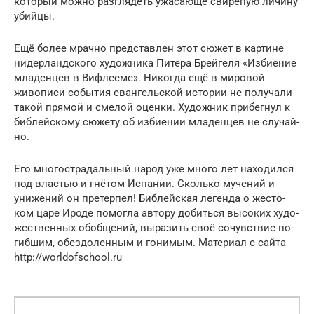
который мож­но разглядеть ужасающе свирепую личину
убийцы.
Ещё более мрачно представлен этот сюжет в картине
нидерландского художника Питера Брейгеля «Избие­ние
младенцев в Вифлееме». Никогда ещё в мировой
живописи события евангельской истории не получали
такой прямой и смелой оценки. Художник прибегнул к
библейскому сюжету об избиении младенцев не случай­
но.
Его многострадальный народ уже много лет нахо­дился
под властью и гнётом Испании. Сколько мучений и
унижений он претерпел! Библейская легенда о жесто­
ком царе Ироде помогла автору добиться высоких худо­
жественных обобщений, выразить своё сочувствие по­
гибшим, обездоленным и гонимым. Материал с сайта
http://worldofschool.ru