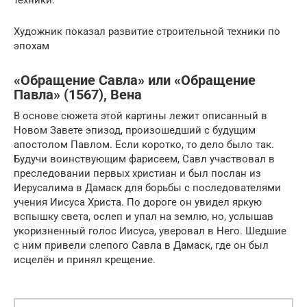
Художник показал развитие строительной техники по
эпохам
«Обращение Савла» или «Обращение
Павла» (1567), Вена
В основе сюжета этой картины лежит описанный в
Новом Завете эпизод, произошедший с будущим
апостолом Павлом. Если коротко, то дело было так.
Будучи воинствующим фарисеем, Савл участвовал в
преследовании первых христиан и был послан из
Иерусалима в Дамаск для борьбы с последователями
учения Иисуса Христа. По дороге он увидел яркую
вспышку света, ослеп и упал на землю, но, услышав
укоризненный голос Иисуса, уверовал в Него. Шедшие
с ним привели слепого Савла в Дамаск, где он был
исцелён и принял крещение.