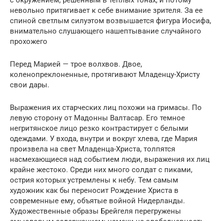
с окружением, решенным в теплых тонах, и потому
невольно притягивает к себе внимание зрителя. За ее
спиной светлым силуэтом возвышается фигура Иосифа,
внимательно слушающего нашептывание случайного
прохожего
Перед Марией — трое волхвов. Двое,
коленопреклоненные, протягивают Младенцу-Христу
свои дары.
Выражения их старческих лиц похожи на гримасы. По
левую сторону от Мадонны Валтасар. Его темное
негритянское лицо резко контрастирует с белыми
одеждами. У входа, внутри и вокруг хлева, где Мария
произвела на свет Младенца-Христа, толпятся
насмехающиеся над событием люди, выражения их лиц
крайне жестоко. Среди них много солдат с пиками,
острия которых устремлены к небу. Тем самым
художник как бы переносит Рождение Христа в
современные ему, объятые войной Нидерланды.
Художественные образы Брейгеля перегружены