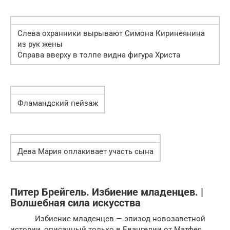
Слева охранники вырывают Симона Киринеянина
из рук жены
Справа вверху в толпе видна фигура Христа
Фламандский пейзаж
Дева Мария оплакивает участь сына
Питер Брейгель. Избиение младенцев. |
Волшебная сила искусства
Избиение младенцев — эпизод новозаветной
истории, описанный только в Евангелии от Матфея.