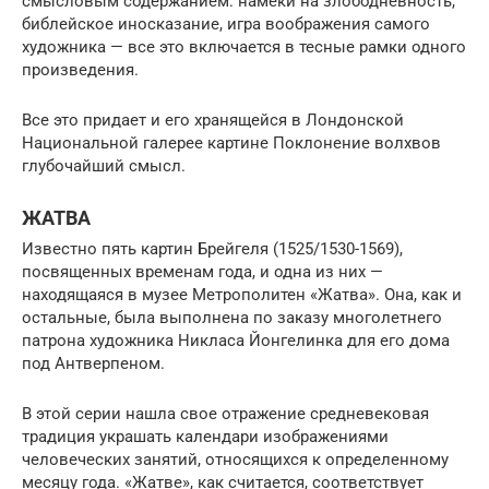
смысловым содержанием: намеки на злободневность,
библейское иносказание, игра воображения самого
художника — все это включается в тесные рамки одного
произведения.
Все это придает и его хранящейся в Лондонской
Национальной галерее картине Поклонение волхвов
глубочайший смысл.
ЖАТВА
Известно пять картин Брейгеля (1525/1530-1569),
посвященных временам года, и одна из них —
находящаяся в музее Метрополитен «Жатва». Она, как и
остальные, была выполнена по заказу многолетнего
патрона художника Никласа Йонгелинка для его дома
под Антверпеном.
В этой серии нашла свое отражение средневековая
традиция украшать календари изображениями
человеческих занятий, относящихся к определенному
месяцу года. «Жатве», как считается, соответствует