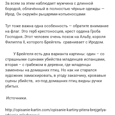
За всем за этим наблюдает мужчина с длинной
бородой, облачённый в полностью чёрные одежды —
Ирод. Он окружён рыцарями-копьеносцами
Тут тоже важна одна особенность — обратите внимание
на флаг. Это герб крестоносцев, крест ордена Гроба
Господня..Этот человек очень похож на Альбу, короля
Филиппа II, которого Брейгель сравнивает с Иродом.
У Брейгеля есть два варианта картины: один – со
страшными сценами убийства младенцев испанцами,
вторая – с грабежом в деревни, где младенцы
заменены на домашних птиц. Но как ни старался
художник замаскировать, в угоду заказчику, кровавые
сцены убийств, из-под домашних птиц видны ручки
убитых.
Источники.
http://opisanie-kartin.com/opisanie-kartiny-pitera-brejgelya-