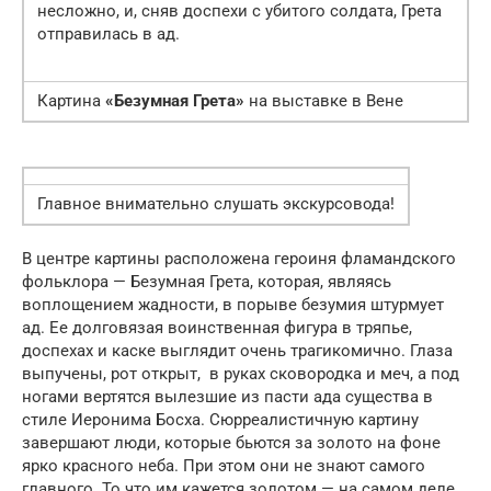
несложно, и, сняв доспехи с убитого солдата, Грета
отправилась в ад.
Картина
«Безумная Грета»
на выставке в Вене
Главное внимательно слушать экскурсовода!
В центре картины расположена героиня фламандского
фольклора — Безумная Грета, которая, являясь
воплощением жадности, в порыве безумия штурмует
ад. Ее долговязая воинственная фигура в тряпье,
доспехах и каске выглядит очень трагикомично. Глаза
выпучены, рот открыт, в руках сковородка и меч, а под
ногами вертятся вылезшие из пасти ада существа в
стиле Иеронима Босха. Сюрреалистичную картину
завершают люди, которые бьются за золото на фоне
ярко красного неба. При этом они не знают самого
главного. То что им кажется золотом — на самом деле