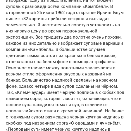
изображал одну из представленных на тот момент
суповых разновидностей компании «Кэмпбелл». В
отправленной 26 июня 1962 года открытке Ирвинг Блум
пишет: «32 картины прибыли сегодня и выглядят
замечательно. Я настоятельно советую установить на
них низкую цену во время первоначальной
экспозиции». Все тридцать два полотна очень похожи,
каждое из них детально изображает суповые вариации
компании «Кэмпбелл». В большинстве случаев
цветовая гамма состоит из красных и белых красок,
отпечатанных на белом фоне с помощью трафарета.
Основное отличие между полотнами заключается в
разном стиле оформления вкусовых названий на
банках. Большинство надписей сделаны на красном
фоне, однако четыре вида супов сделаны на чёрном.
Так, «Клэм-чаудер» имеет чёрную подпись в скобках под
названием сорта, которая гласит «», означающая, что в
основе супа находится томат и суп, в отличие от
новоанглийского стиля с кремовой начинкой. На банке
с говяжьим супом размещена чёрная круглая надпись в
скобках под названием сорта «С овощами и ячменём».
«Перловый суп» имеет чёрную круглую надпись в