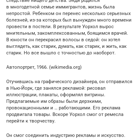
следствие нищего детства. Энди родился
в многодетной семье иммигрантов, жизнь была
непростой. Ребенком он перенес несколько серьезных
болезней, из-за которых был вынужден много времени
провести в постели. В результате Уорхол вырос
мнительным, закомплексованным, боящимся врачей.
В юности он перекрасил волосы в седой: он хотел
выглядеть, как старик, думать, как старик, и жить, как
старик. Но все вышло с точностью до наоборот.
Автопортрет, 1966. (wikimedia.org)
Отучившись на графического дизайнера, он отправился
в Нью-Йорк, где занялся рекламой: рисовал
иллюстрации, плакаты, оформлял витрины.
Предлагаемые им образы были дерзкими,
провокационными и … работающими. Его реклама
продвигала товары. Вскоре Уорхол смог от ремесла
перейти к творчеству.
Он смог соединить индустрию рекламы и искусство.