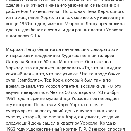
сделанный отчасти из-за его уважения к изысканной
работе Роя Лихтенштейна . По словам Теда Кэри, одного
из помощников Уорхола по коммерческому искусству в
конце 1950-х годов, именно Мюриэль Лэтоу предложила
идею и для банок с супом, и для ранних картин Уорхола
в долларах США.
Мюриэл Лэтоу была тогда начинающим декоратором
интерьеров и владелицей Художественной галереи
Латоу на Востоке 60-х на Манхэттене. Она сказала
Уорхолу, что он должен нарисовать «То, что вы видите
каждый день, и то, что все узнают. Что-то вроде банки
супа Кэмпбелла». Тед Кэри, который был там в то
время, сказал, что Уорхол ответил, воскликнув: «О, это
звучит невероятно». Чек на 50 долларов от 23 ноября
1961 года в архиве музея Энди Уорхола подтверждает
эту историю. По словам Кэри, Уорхол пошел в
супермаркет на следующий день и купил ящик «всех
супов», который, по словам Кэри, он увидел, когда на
следующий день зашел в квартиру Уорхола. Когда в
1963 году художественный критик Г. Р. Свенсон спросил