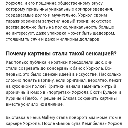
Уорхола, и его пощечина общественному вкусу,
которому привычны уникальные арт-произведения,
создаваемые долго и мучительно. Уорхол своим
тиражированием запустил новый тренд: искусство
всегда должно быть на полке, уникальность больше
не интересует, даже упаковка может быть шедевром,
стоящим тысячи и даже миллионы долларов.
Почему картины стали такой сенсацией?
Как только публика и критики преодолели шок, они
стали созревать до консервных банок Уорхола. Во-
первых, это было свежей идеей в искусстве. Насколько
сложно понять картину, если оригинал, вероятно, лежит
на кухонной полке? Критики начали замечать хитрый
ироничный юмор в «портретах» Уорхола Скотч Бульон и
Куриный Гамбо. И решение Блюма сохранить картины
вместе усилило их влияние.
Выставка в Ferus Gallery стала поворотным моментом в
карьере Уорхола. После «Банок супа Кэмпбелла» Уорхол