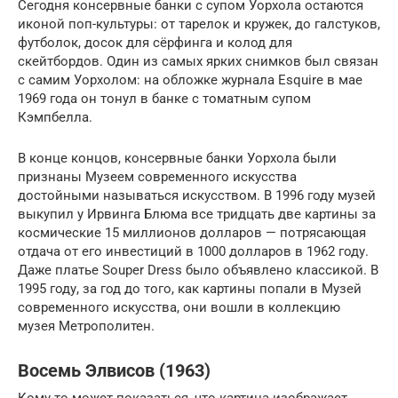
Сегодня консервные банки с супом Уорхола остаются
иконой поп-культуры: от тарелок и кружек, до галстуков,
футболок, досок для сёрфинга и колод для
скейтбордов. Один из самых ярких снимков был связан
с самим Уорхолом: на обложке журнала Esquire в мае
1969 года он тонул в банке с томатным супом
Кэмпбелла.
В конце концов, консервные банки Уорхола были
признаны Музеем современного искусства
достойными называться искусством. В 1996 году музей
выкупил у Ирвинга Блюма все тридцать две картины за
космические 15 миллионов долларов — потрясающая
отдача от его инвестиций в 1000 долларов в 1962 году.
Даже платье Souper Dress было объявлено классикой. В
1995 году, за год до того, как картины попали в Музей
современного искусства, они вошли в коллекцию
музея Метрополитен.
Восемь Элвисов (1963)
Кому-то может показаться, что картина изображает