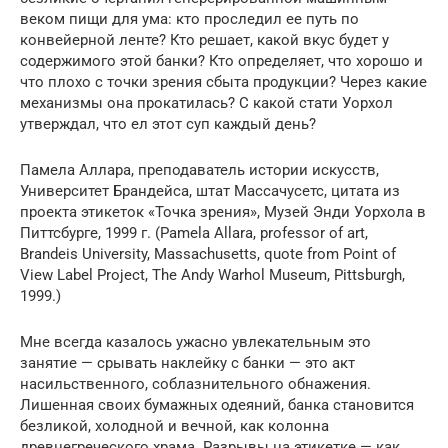
веком пищи для ума: кто проследил ее путь по
конвейерной ленте? Кто решает, какой вкус будет у
содержимого этой банки? Кто определяет, что хорошо и
что плохо с точки зрения сбыта продукции? Через какие
механизмы она прокатилась? С какой стати Уорхол
утверждал, что ел этот суп каждый день?
Памела Аллара, преподаватель истории искусств,
Университет Брандейса, штат Массачусетс, цитата из
проекта этикеток «Точка зрения», Музей Энди Уорхола в
Питтсбурге, 1999 г. (Pamela Allara, professor of art,
Brandeis University, Massachusetts, quote from Point of
View Label Project, The Andy Warhol Museum, Pittsburgh,
1999.)
Мне всегда казалось ужасно увлекательным это
занятие — срывать наклейку с банки — это акт
насильственного, соблазнительного обнажения.
Лишенная своих бумажных одеяний, банка становится
безликой, холодной и вечной, как колонна
древнегреческого храма. Разрывы на этикетке — как