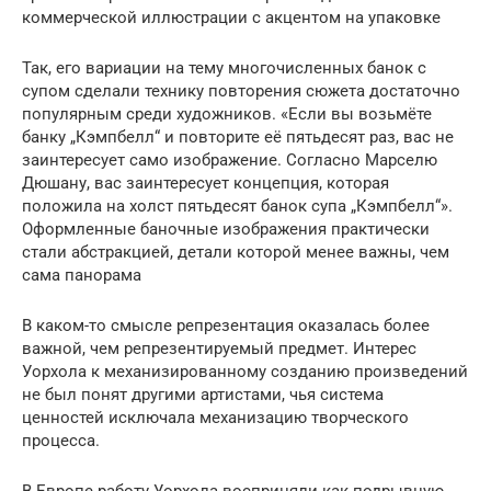
коммерческой иллюстрации с акцентом на упаковке
Так, его вариации на тему многочисленных банок с
супом сделали технику повторения сюжета достаточно
популярным среди художников. «Если вы возьмёте
банку „Кэмпбелл“ и повторите её пятьдесят раз, вас не
заинтересует само изображение. Согласно Марселю
Дюшану, вас заинтересует концепция, которая
положила на холст пятьдесят банок супа „Кэмпбелл“».
Оформленные баночные изображения практически
стали абстракцией, детали которой менее важны, чем
сама панорама
В каком-то смысле репрезентация оказалась более
важной, чем репрезентируемый предмет. Интерес
Уорхола к механизированному созданию произведений
не был понят другими артистами, чья система
ценностей исключала механизацию творческого
процесса.
В Европе работу Уорхола восприняли как подрывную