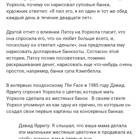
Уорхола, почему он нарисовал суповые банки,
художник ответил: «Я пил его, я ел один и тот же обед
каждый день в течение двадцати лет».
Другой отчет о влиянии Латоу на Уорхола гласит, что
она спросила его, что он любит больше всего, и,
поскольку он ответил «деньги», она предложила ему
нарисовать долларовые банкноты. Согласно этой
истории, Латоу позже посоветовал, помимо
раскрашивания денег, нарисовать еще что-нибудь очень
простое, например, банки супа Кэмпбелла.
В интервью лондонскому
The Face
в 1985 году Дэвид
Ярриту спросил Уорхола о цветах, которые мать
Уорхола сделала из жестяных банок . В своем ответе
Уорхол упомянул их как одну из причин, по которым он
создал свои первые картины на консервных банках:
Дэвид Ярриту: Я слышал, что ваша мама делала
эти маленькие жестяные цветочки и продавала их,
чтобы помочь вам в первые дни.