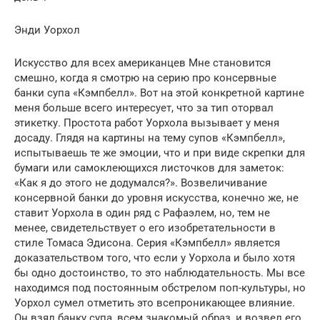
Энди Уорхол
Искусство для всех американцев Мне становится
смешно, когда я смотрю на серию про консервные
банки супа «Кэмпбелл». Вот на этой конкретной картине
меня больше всего интересует, что за тип оторвал
этикетку. Простота работ Уорхола вызывает у меня
досаду. Глядя на картины на тему супов «Кэмпбелл»,
испытываешь те же эмоции, что и при виде скрепки для
бумаги или самоклеющихся листочков для заметок:
«Как я до этого не додумался?». Возвеличивание
консервной банки до уровня искусства, конечно же, не
ставит Уорхола в один ряд с Рафаэлем, но, тем не
менее, свидетельствует о его изобретательности в
стиле Томаса Эдисона. Серия «Кэмпбелл» является
доказательством того, что если у Уорхола и было хотя
бы одно достоинство, то это наблюдательность. Мы все
находимся под постоянным обстрелом поп-культуры, но
Уорхол сумел отметить это всепроникающее влияние.
Он взял банку супа, всем знакомый образ, и возвел его