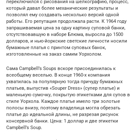
переключился с рисования на шелкографию, процесс,
который давал более механические результаты и
позволял ему создавать несколько версий одной
работы. Его репутация продолжала расти. К 1964 году
запрашиваемая цена за одну картину суповой банки,
отсутствовавшую в наборе Блюма, выросла до 1500
долларов, и нью-йоркские светские личности носили
бумажные платья с принтом суповых банок,
изготовленные на заказ самим Уорхолом.
Сама Campbell’s Soups вскоре присоединилась к
всеобщему веселью. В конце 1960-х компания
ухватилась за популярную тогда причуду бумажных
платьев, выпустив «Souper Dress» (супер платье) и
маленькую сумочку, покрытую этикетками для супов в
стиле Уорхола. Каждое платье имело три золотые
полосы внизу, поэтому владелица могла обрезать
платье до идеальной длины, не разрезая рисунок
консервной банки. Цена: 1 доллар и две этикетки
Campbell’s Soup.