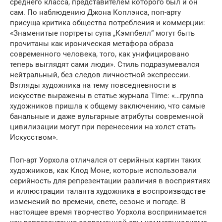
среднего класса, представителем которого был и он
сам. По наблюдению Джона Коплэнса, поп-арту
присуща критика общества потребления и коммерции:
«Знаменитые портреты супа „Кэмпбелл“ могут быть
прочитаны как ироническая метафора образа
современного человека, того, как унифицировано
теперь выглядят сами люди». Стиль подразумевался
нейтральный, без следов личностной экспрессии.
Взгляды художника на тему повседневности в
искусстве выражены в статье журнала Time: «…группа
художников пришла к общему заключению, что самые
банальные и даже вульгарные атрибуты современной
цивилизации могут при перенесении на холст стать
Искусством».
Поп-арт Уорхола отличался от серийных картин таких
художников, как Клод Моне, которые использовали
серийность для репрезентации различия в восприятиях
и иллюстрации таланта художника в воспроизводстве
изменений во времени, свете, сезоне и погоде. В
настоящее время творчество Уорхола воспринимается