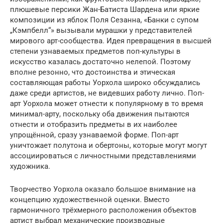
плюшевые персики Жан-Батиста Шардена или яркие
композиции из яблок Поля Сезанна, «Банки с супом
„Кэмпбелл“» вызывали мурашки у представителей
мирового арт-сообщества. Идея превращения в высшей
степени узнаваемых предметов поп-культуры в
искусство казалась достаточно нелепой. Поэтому
вполне резонно, что достоинства и этическая
составляющая работы Уорхола широко обсуждались
даже среди артистов, не видевших работу лично. Поп-
арт Уорхола может отнести к популярному в то время
минимал-арту, поскольку оба движения пытаются
отнести и отобразить предметы в их наиболее
упрощённой, сразу узнаваемой форме. Поп-арт
уничтожает полутона и обертоны, которые могут могут
ассоциироваться с личностными представлениями
художника.
Творчество Уорхола оказало большое внимание на
концепцию художественной оценки. Вместо
гармоничного трёхмерного расположения объектов
артист выбрал механические производные