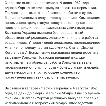
Открытие выставки состоялось 9 июля 1962 года,
однако Уорхол не смог присутствовать на церемонии.
Тридцать два холста, изображающие банки с супом,
были соединены в одну сплошную линию. Композиция
напоминала продуктовую полку, поскольку каждое из
полотен находилось на раздельных узких выступах.
Выставка Уорхола вызвала беспрецедентный
общественный резонанс, однако мнения о его работах
разделились. У посетителей сложилось неоднозначное
мнение по поводу картин художника. Статья Джона
Копланса в
Artforum
также призывала людей посетить
выставку Уорхола. Повторяя внешний вид уже
изготовленных объектов, работа Уорхола вызвала
неоднозначную популярность у большого круга людей,
даже несмотря на то, что общее количество
посетителей выставки было не так велико.
Выставка в галерее «Ферус» закрылась 4 августа 1962
года, за день до смерти Мэрилин Монро. Ещё со времён
фильма «Ниагара» Уорхол регулярно выкупал права на
использование изображения Монро. Впоследствии