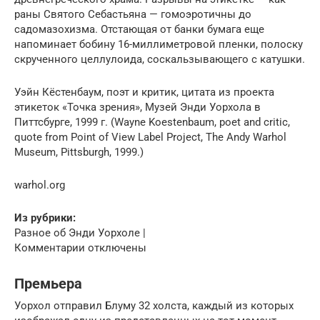
раны Святого Себастьяна — гомоэротичны до
садомазохизма. Отстающая от банки бумага еще
напоминает бобину 16-миллиметровой пленки, полоску
скрученного целлулоида, соскальзывающего с катушки.
Уэйн Кёстенбаум, поэт и критик, цитата из проекта
этикеток «Точка зрения», Музей Энди Уорхола в
Питтсбурге, 1999 г. (Wayne Koestenbaum, poet and critic,
quote from Point of View Label Project, The Andy Warhol
Museum, Pittsburgh, 1999.)
warhol.org
Из рубрики:
Разное об Энди Уорхоле |
Комментарии отключены
Премьера
Уорхол отправил Блуму 32 холста, каждый из которых