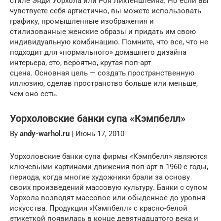
стиле Энди Уорхола или Роя Лихтенштейна. Но если вы
чувствуете себя артистично, вы можете использовать
графику, промышленные изображения и
стилизованные женские образы и придать им свою
индивидуальную комбинацию. Помните, что все, что не
подходит для «нормального» домашнего дизайна
интерьера, это, вероятно, крутая поп-арт
сцена. Основная цель — создать пространственную
иллюзию, сделав пространство больше или меньше,
чем оно есть.
Уорхоловские банки супа «Кэмпбелл»
By
andy-warhol.ru
| Июнь 17, 2010
Уорхоловские банки супа фирмы «Кэмпбелл» являются
ключевыми картинами движения поп-арт в 1960-е годы,
периода, когда многие художники брали за основу
своих произведений массовую культуру. Банки с супом
Уорхола возводят массовое или обыденное до уровня
искусства. Продукция «Кэмпбелл» с красно-белой
этикеткой появилась в конце девятнадцатого века и