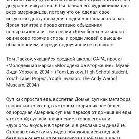
до уровня искусства. Я бы назвал его художником для
всех американцев, потому что он сделал свое
искусство доступным для людей всех классов и рас.
Яркая палитра и провокативно обыденная
невыразительная тема серии «Кэмпбелл» вызывают
одинаково горячие споры и среди людей с высшим
образованием, и среди недоучившихся в школе.
Том Ласкоу, учащийся средней школы CAPA, проект
«Молодежная марка» «Молодежное вторжение», Музей
Энди Уорхола, 2004 г. (Tom Laskow, High School student,
Youth Label Project, Youth Invasion, The Andy Warhol
Museum, 2004.)
Суп как простая еда, воспетая Домье; суп как метафора
плавильного котла, в котором «варится» все более
однородная Америка; суп как переход от домашней еды
к готовой; суп как проявление «хорошего» или
«дурного» вкуса, и в тарелке, и в рекламном дизайне.
Оторвав этикетку и увидев обнажившиеся под ней
безликие очертания генерерированной машинным