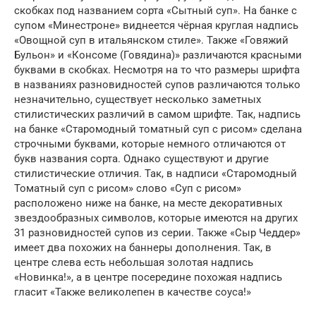
скобках под названием сорта «Сытный суп». На банке с
супом «Минестроне» виднеется чёрная круглая надпись
«Овощной суп в итальянском стиле». Также «Говяжий
Бульон» и «Консоме (Говядина)» различаются красными
буквами в скобках. Несмотря на то что размеры шрифта
в названиях разновидностей супов различаются только
незначительно, существует несколько заметных
стилистических различий в самом шрифте. Так, надпись
на банке «Старомодный томатный суп с рисом» сделана
строчными буквами, которые немного отличаются от
букв названия сорта. Однако существуют и другие
стилистические отличия. Так, в надписи «Старомодный
Томатный суп с рисом» слово «Суп с рисом»
расположено ниже на банке, на месте декоративных
звездообразных символов, которые имеются на других
31 разновидностей супов из серии. Также «Сыр Чеддер»
имеет два похожих на баннеры дополнения. Так, в
центре слева есть небольшая золотая надпись
«Новинка!», а в центре посередине похожая надпись
гласит «Также великолепен в качестве соуса!»