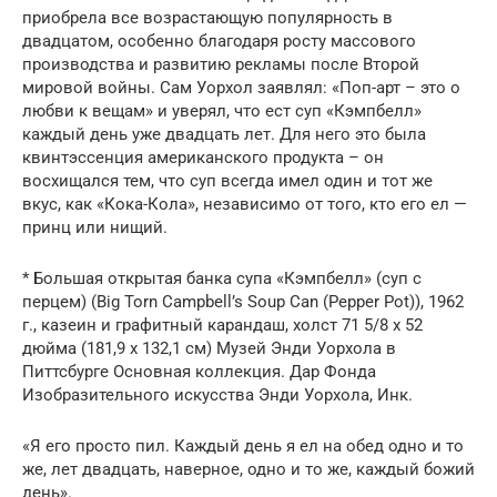
приобрела все возрастающую популярность в
двадцатом, особенно благодаря росту массового
производства и развитию рекламы после Второй
мировой войны. Сам Уорхол заявлял: «Поп-арт – это о
любви к вещам» и уверял, что ест суп «Кэмпбелл»
каждый день уже двадцать лет. Для него это была
квинтэссенция американского продукта – он
восхищался тем, что суп всегда имел один и тот же
вкус, как «Кока-Кола», независимо от того, кто его ел —
принц или нищий.
* Большая открытая банка супа «Кэмпбелл» (суп с
перцем) (Big Torn Campbell’s Soup Can (Pepper Pot)), 1962
г., казеин и графитный карандаш, холст 71 5/8 x 52
дюйма (181,9 x 132,1 см) Музей Энди Уорхола в
Питтсбурге Основная коллекция. Дар Фонда
Изобразительного искусства Энди Уорхола, Инк.
«Я его просто пил. Каждый день я ел на обед одно и то
же, лет двадцать, наверное, одно и то же, каждый божий
день».