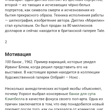
второй — из тающих и исчезающих чёрно-белых
портретов, как символа смерти и исчезновения из
бытия прекрасного образа. Техника исполнения работы
— шелкография, изобретение автора. Диптих «Мэрилин»
стал культовым. Он был продан за 80 миллионов
долларов и сейчас находится в британской галерее Tate.
2
Мотивация
100 банок
, 1962. Пример вариаций, которые увидел
Ирвинг Блюм, когда решил представить его на
выставке. В настоящее время находится в коллекции
Художественной галереи Олбрайт – Нокс .
Несколько анекдотических историй якобы объясняют,
почему Уорхол выбрал консервные
банки для супа
Кэмпбелла
в качестве фокуса своего поп-арта. Одна из
причин заключается в том, что ему понадобился новый
предмет после того, как он отказался от комиксов, шаг,