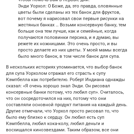
Энди Уорхол: О Боже, да, это правда, оловянные
цветы были сделаны из тех банок для фруктов,
вот почему я нарисовал свои первые рисунки на
жестяных банках … Возьми консервную банку, тем
больше она тем лучше, как и семейные, когда
получаются половинки персика, и я думаю, вы
режете их ножницами. Это очень просто, и вы
просто делаете из них цветы. У моей мамы всегда
было много банок, в том числе банок для супа.
В нескольких историях упоминается, что выбор банок
для супа Уорхолом отражал его страсть к супу
Кэмпбелла как потребителю. Роберт Индиана однажды
сказал: «Я очень хорошо знал Энди. Он рисовал
консервные банки потому, что любил суп». Считалось,
что он сосредоточился на них, потому что они
составляли основной продукт питания на каждый день.
Другие отмечали, что Уорхол просто рисовал то, что
было ему близко к сердцу. Он любил есть суп
Кэмпбелла, любил кока-колу, любил деньги и
восхищался кинозвездами. Таким образом, все они