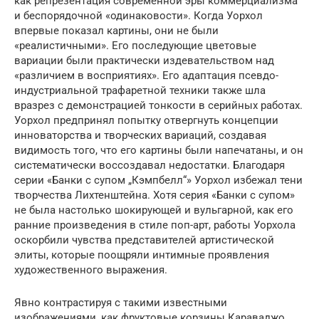
как репрезентация современной эры коммерциализма
и беспорядочной «одинаковости». Когда Уорхол
впервые показал картины, они не были
«реалистичными». Его последующие цветовые
вариации были практически издевательством над
«различием в восприятиях». Его адаптация псевдо-
индустриальной трафаретной техники также шла
вразрез с демонстрацией тонкости в серийных работах.
Уорхол предпринял попытку отвергнуть концепции
инноваторства и творческих вариаций, создавая
видимость того, что его картины были напечатаны, и он
систематически воссоздавал недостатки. Благодаря
серии «Банки с супом „Кэмпбелл“» Уорхол избежал тени
творчества Лихтенштейна. Хотя серия «Банки с супом»
не была настолько шокирующей и вульгарной, как его
ранние произведения в стиле поп-арт, работы Уорхола
оскорбили чувства представителей артистической
элиты, которые поощряли интимные проявления
художественного выражения.
Явно контрастируя с такими известными
изображениями, как фруктовые корзины Караваджо,