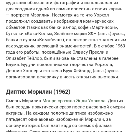
художник обрезал эти фотографии и использовал их
для создания одной из самых известных своих картин
— портрета Мэрилин. Несмотря на то что Уорхол
продолжил создавать изображения коммерческих
объектов (таких как банки из-под кофе «Мартинсон»,
бутылки «Кока-Колы», Зелёные марки S&H (англ.)русск.,
банки с супом «Кэмпбелл»), он вскоре стал знаменитым
как художник, рисующий знаменитостей. В октябре 1963
года его работы, посвящённые Элвису Пресли и
Элизабет Тейлор, были вновь выставлены в галерее
Блума. Будучи поклонниками творчества Уорхола,
Деннис Хоппер и его жена Брук Хейворд (англ.)русск.
организовали вечеринку в честь открытия выставки.
Диптих Мэрилин (1962)
Смерть Мэрилин
Монро сразила Энди Уорхола
. Диптих
был создан практически сразу после внезапной смерти
актрисы. На каждом полотне диптиха изображено
пятьдесят одинаковых изображений Мэрилин, за
основу которых был взят кадр со съёмок фильма
«Ниагара». Один диптих состоит из цветных портретов,