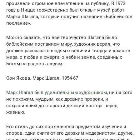
произвели огромное впечатление на публику. В 1973
году в Ницце торжественно был открыт музей работ
Марка Шагала, который получил название «Библейское
послание».
Можно сказать, что все творчество Шагала было
библейским посланием миру, художник верил, что
должен рассказать людям о величии Творца и красоте
мира, о любви и смерти, о небе и земле, созданных
Богом на радость людям.
Сон Якова. Марк Шагал. 1954-67
Марк Шагал был удивительным художником
, ни на кого
не похожим, мудрым, как древние пророки, и
сохранившим до старости детский восторг перед
жизнью.
Его стиль до сих пор является предметом изучения и
споров, одни считают его дерзким модернистом, другие,
напротив, отмечают его глубокую связь с традицией, в