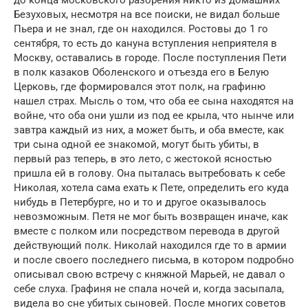
Безуховых, несмотря на все поиски, не видал больше
Пьера и не знал, где он находился. Ростовы до 1 го
сентября, то есть до кануна вступления неприятеля в
Москву, оставались в городе. После поступления Пети
в полк казаков Оболенского и отъезда его в Белую
Церковь, где формировался этот полк, на графиню
нашел страх. Мысль о том, что оба ее сына находятся на
войне, что оба они ушли из под ее крыла, что нынче или
завтра каждый из них, а может быть, и оба вместе, как
три сына одной ее знакомой, могут быть убиты, в
первый раз теперь, в это лето, с жестокой ясностью
пришла ей в голову. Она пыталась вытребовать к себе
Николая, хотела сама ехать к Пете, определить его куда
нибудь в Петербурге, но и то и другое оказывалось
невозможным. Петя не мог быть возвращен иначе, как
вместе с полком или посредством перевода в другой
действующий полк. Николай находился где то в армии
и после своего последнего письма, в котором подробно
описывал свою встречу с княжной Марьей, не давал о
себе слуха. Графиня не спала ночей и, когда засыпала,
видела во сне убитых сыновей. После многих советов