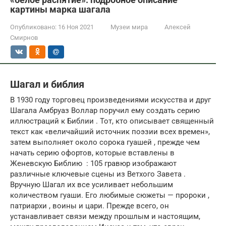
картины марка шагала
Опубликовано:
16 Ноя 2021
Музеи мира
Алексей
Смирнов
Шагал и библия
В 1930 году торговец произведениями искусства и друг
Шагала Амбруаз Воллар поручил ему создать серию
иллюстраций к Библии . Тот, кто описывает священный
текст как «величайший источник поэзии всех времен»,
затем выполняет около сорока гуашей , прежде чем
начать серию офортов, которые вставлены в
Женевскую Библию : 105 гравюр изображают
различные ключевые сцены из Ветхого Завета .
Вручную Шагал их все усиливает небольшим
количеством гуаши. Его любимые сюжеты — пророки ,
патриархи , воины и цари. Прежде всего, он
устанавливает связи между прошлым и настоящим,