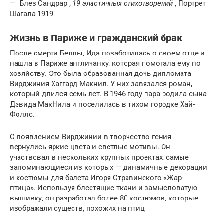
— Блез Сандрар ,
19 эластичных стихотворений
, Портрет
Шагала 1919
Жизнь в Париже и гражданский брак
После смерти Беллы, Ида позаботилась о своем отце и
нашла в Париже англичанку, которая помогала ему по
хозяйству. Это была образованная дочь дипломата —
Вирджиния Хаггард Макнил. У них завязался роман,
который длился семь лет. В 1946 году пара родила сына
Дэвида МакНила и поселилась в тихом городке Хай-
Фоллс.
С появлением Вирджинии в творчество гения
вернулись яркие цвета и светлые мотивы. Он
участвовал в нескольких крупных проектах, самые
запоминающиеся из которых — динамичные декорации
и костюмы для балета Игоря Стравинского «Жар-
птица». Используя блестящие ткани и замысловатую
вышивку, он разработал более 80 костюмов, которые
изображали существ, похожих на птиц