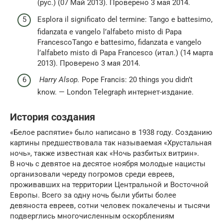
(рус.) (07 Май 2013). Проверено 3 мая 2014.
Esplora il significato del termine: Tango e battesimo,
fidanzata e vangelo l’alfabeto misto di Papa
FrancescoTango e battesimo, fidanzata e vangelo
l’alfabeto misto di Papa Francesco (итал.) (14 марта
2013). Проверено 3 мая 2014.
Harry Alsop.
Pope Francis: 20 things you didn’t
know. — London Telegraph интернет-издание.
История создания
«Белое распятие» было написано в 1938 году. Созданию
картины предшествовала так называемая «Хрустальная
ночь», также известная как «Ночь разбитых витрин».
В ночь с девятое на десятое ноября молодые нацисты
организовали череду погромов среди евреев,
проживавших на территории Центральной и Восточной
Европы. Всего за одну ночь были убиты более
девяноста евреев, сотни человек покалечены и тысячи
подверглись многочисленным оскорблениям