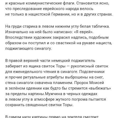
и красные коммунистические флаги. Становится ясно,
что преследование еврейского народа велось
не только в нацистской Германии, но и в других странах.
На груди старика в левом нижнем углу белая табличка.
Изначально на ней было написано: «Я еврей».
Впоследствии художник закрасил надпись, подобным
образом он поступил и со свастикой на рукаве нациста,
поджигающего синагогу.
В правой верхней части немецкий поджигатель
забирает из ящика свиток Торы — рукописный свиток
для еженедельного чтения в синагоге. Подсвечники
и прочие ритуальные атрибуты выброшены на снег,
стена синагоги охвачена пламенем. Пророк Моисей
в зелёном одеянии как будто бы стремится «выбежать»
за пределы картины.Мужчина в черных одеждах
в левом углу в атмосфере жуткого погрома пытается
сохранить священные свитки Торы.
В самом низу картины прямо на зрителя смотрит