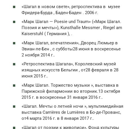
«Шагал в новом свете», ретроспектива в музее
Фридера-Бурда , Баден-Баден . 2006 г.
«Марк Шагал — Poesie und Traum» («Марк Шагал.
Поэзия и мечты»), Kunsthalle Messmer , Riegel am
Kaiserstuhl ( Германия ), .
«Марк Шагал, впечатления», Дворец Люмьер в
Эвиан-ле-Бен , с субботы28 июня в воскресенье
2 ноября 2014 г..
«Ретроспектива Шагала», Королевский музей
изящных искусств Бельгии , от28 февраля в 28
июня 2015 г..
«Марк Шагал. Торжество музыки », выставка в
Парижской филармонии во вторник.13 октября
2015 г. в воскресенье 31 января 2016 г..
«Шагал. Мечты о летней ночи », мультимедийная
выставка Carrières de Lumières в Бо-де-Прованс,
от4 марта 2016 г. в 8 января 2017 г..
«Шагал от поэзии к живописи», Фонд культуры