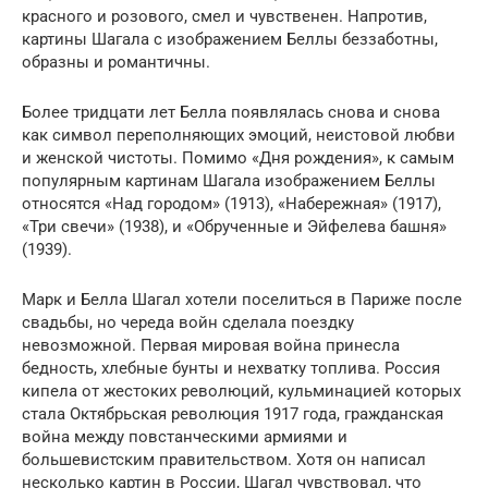
красного и розового, смел и чувственен. Напротив,
картины Шагала с изображением Беллы беззаботны,
образны и романтичны.
Более тридцати лет Белла появлялась снова и снова
как символ переполняющих эмоций, неистовой любви
и женской чистоты. Помимо «Дня рождения», к самым
популярным картинам Шагала изображением Беллы
относятся «Над городом» (1913), «Набережная» (1917),
«Три свечи» (1938), и «Обрученные и Эйфелева башня»
(1939).
Марк и Белла Шагал хотели поселиться в Париже после
свадьбы, но череда войн сделала поездку
невозможной. Первая мировая война принесла
бедность, хлебные бунты и нехватку топлива. Россия
кипела от жестоких революций, кульминацией которых
стала Октябрьская революция 1917 года, гражданская
война между повстанческими армиями и
большевистским правительством. Хотя он написал
несколько картин в России, Шагал чувствовал, что