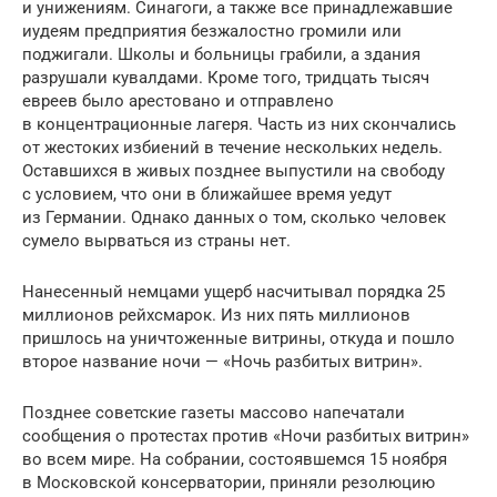
и унижениям. Синагоги, а также все принадлежавшие
иудеям предприятия безжалостно громили или
поджигали. Школы и больницы грабили, а здания
разрушали кувалдами. Кроме того, тридцать тысяч
евреев было арестовано и отправлено
в концентрационные лагеря. Часть из них скончались
от жестоких избиений в течение нескольких недель.
Оставшихся в живых позднее выпустили на свободу
с условием, что они в ближайшее время уедут
из Германии. Однако данных о том, сколько человек
сумело вырваться из страны нет.
Нанесенный немцами ущерб насчитывал порядка 25
миллионов рейхсмарок. Из них пять миллионов
пришлось на уничтоженные витрины, откуда и пошло
второе название ночи — «Ночь разбитых витрин».
Позднее советские газеты массово напечатали
сообщения о протестах против «Ночи разбитых витрин»
во всем мире. На собрании, состоявшемся 15 ноября
в Московской консерватории, приняли резолюцию