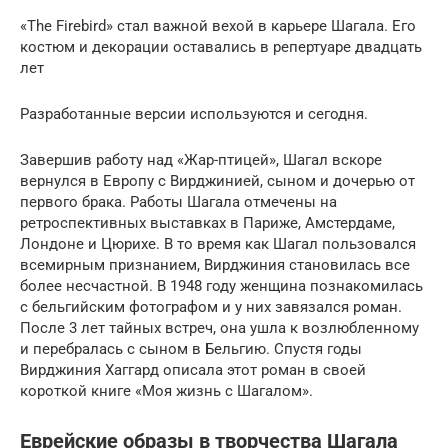
«The Firebird» стал важной вехой в карьере Шагала. Его
костюм и декорации оставались в репертуаре двадцать
лет
Разработанные версии используются и сегодня.
Завершив работу над «Жар-птицей», Шагал вскоре
вернулся в Европу с Вирджинией, сыном и дочерью от
первого брака. Работы Шагала отмечены на
ретроспективных выставках в Париже, Амстердаме,
Лондоне и Цюрихе. В то время как Шагал пользовался
всемирным признанием, Вирджиния становилась все
более несчастной. В 1948 году женщина познакомилась
с бельгийским фотографом и у них завязался роман.
После 3 лет тайных встреч, она ушла к возлюбленному
и перебралась с сыном в Бельгию. Спустя годы
Вирджиния Хаггард описала этот роман в своей
короткой книге «Моя жизнь с Шагалом».
Еврейские образы в творчества Шагала