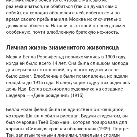
разнежничаться, не обабиться (так он думал сам с
собой), он холодно обошелся с ней, избегал ее и во
время своего пребывания в Москве исключительно
держался общества Наташи, к которой он всегда имел
особенную, почти влюбленную братскую нежность.
Личная жизнь знаменитого живописца
Марк и Белла Розенфельд познакомились в 1909 году,
когда ей было всего 14 лет. Она была слишком молода
для серьезных отношений, а у юного художника не
было денег. Влюбленные были помолвлены, но ждали
свадьбы до 1915 года. В следующем году у них родилась
дочь Ида. Белла вдохновила художника на создание
шедевра — «День рождения» (1915).
Белла Розенфельд была не единственной женщиной,
которую Шагал любил и рисовал. Будучи студентом, он
был очарован Теей Брахманн, которая позировала для
картины «Сидящая красная обнаженная» (1909). Портрет
Теи, залитый темными линиями, тяжелыми слоями