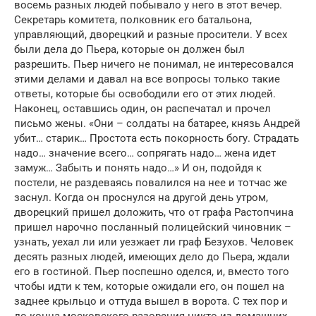
восемь разных людей побывало у него в этот вечер.
Секретарь комитета, полковник его батальона,
управляющий, дворецкий и разные просители. У всех
были дела до Пьера, которые он должен был
разрешить. Пьер ничего не понимал, не интересовался
этими делами и давал на все вопросы только такие
ответы, которые бы освободили его от этих людей.
Наконец, оставшись один, он распечатал и прочел
письмо жены. «Они – солдаты на батарее, князь Андрей
убит… старик… Простота есть покорность богу. Страдать
надо… значение всего… сопрягать надо… жена идет
замуж… Забыть и понять надо…» И он, подойдя к
постели, не раздеваясь повалился на нее и тотчас же
заснул. Когда он проснулся на другой день утром,
дворецкий пришел доложить, что от графа Растопчина
пришел нарочно посланный полицейский чиновник –
узнать, уехал ли или уезжает ли граф Безухов. Человек
десять разных людей, имеющих дело до Пьера, ждали
его в гостиной. Пьер поспешно оделся, и, вместо того
чтобы идти к тем, которые ожидали его, он пошел на
заднее крыльцо и оттуда вышел в ворота. С тех пор и
до конца московского разорения никто из домашних