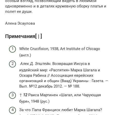
особый взгляд, позволяющий видеть в любимой
одновременно и в деталях кружевную оборку платья и
полет ее души.
Алена Эсаулова
Примечания[ | ]
White Crucifixion, 1938, Art Institute of Chicago
(англ.)
Алек Д. Эпштейн.
Возвращая Иисуса в
иудейский мир: «Распятия» Марка Шагала и
Оскара Рабина // Ассоциация еврейских
организаций и общин (Ваад) Украины : Газета. —
Вып. №12 декабрь 2012. — № 188.
↑
1
2
Раиса Мартинен «Шагал, или Чарующая
буря», 1948 (рус.)
За что Папа Франциск любит Марка Шагала?