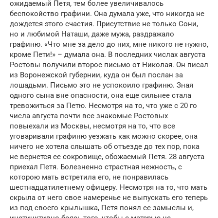
ожидаемый Петя, тем более увеличивалось
беспокойство графини. Она думала уже, что никогда не
дождется этого счастия. Присутствие не только Сони,
но и любимой Наташи, даже мужа, раздражало
графиню. «Что мне за дело до них, мне никого не нужно,
кроме Пети!» – думала она. В последних числах августа
Ростовы получили второе письмо от Николая. Он писал
из Воронежской губернии, куда он был послан за
лошадьми. Письмо это не успокоило графиню. Зная
одного сына вне опасности, она еще сильнее стала
тревожиться за Петю. Несмотря на то, что уже с 20 го
числа августа почти все знакомые Ростовых
повыехали из Москвы, несмотря на то, что все
уговаривали графиню уезжать как можно скорее, она
ничего не хотела слышать об отъезде до тех пор, пока
не вернется ее сокровище, обожаемый Петя. 28 августа
приехал Петя. Болезненно страстная нежность, с
которою мать встретила его, не понравилась
шестнадцатилетнему офицеру. Несмотря на то, что мать
скрыла от него свое намеренье не выпускать его теперь
из под своего крылышка, Петя понял ее замыслы и,
инстинктивно боясь того, чтобы с матерью не