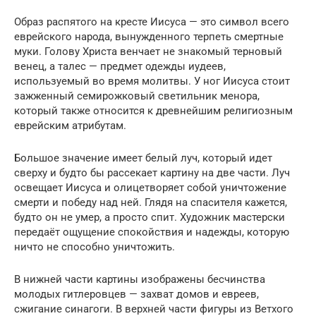
Образ распятого на кресте Иисуса — это символ всего
еврейского народа, вынужденного терпеть смертные
муки. Голову Христа венчает не знакомый терновый
венец, а талес — предмет одежды иудеев,
используемый во время молитвы. У ног Иисуса стоит
зажженный семирожковый светильник менора,
который также относится к древнейшим религиозным
еврейским атрибутам.
Большое значение имеет белый луч, который идет
сверху и будто бы рассекает картину на две части. Луч
освещает Иисуса и олицетворяет собой уничтожение
смерти и победу над ней. Глядя на спасителя кажется,
будто он не умер, а просто спит. Художник мастерски
передаёт ощущение спокойствия и надежды, которую
ничто не способно уничтожить.
В нижней части картины изображены бесчинства
молодых гитлеровцев — захват домов и евреев,
сжигание синагоги. В верхней части фигуры из Ветхого