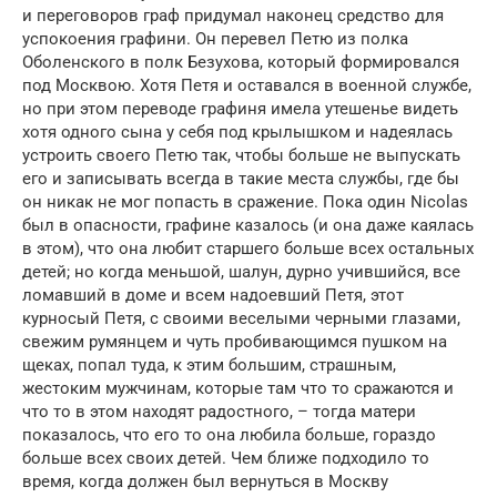
и переговоров граф придумал наконец средство для
успокоения графини. Он перевел Петю из полка
Оболенского в полк Безухова, который формировался
под Москвою. Хотя Петя и оставался в военной службе,
но при этом переводе графиня имела утешенье видеть
хотя одного сына у себя под крылышком и надеялась
устроить своего Петю так, чтобы больше не выпускать
его и записывать всегда в такие места службы, где бы
он никак не мог попасть в сражение. Пока один Nicolas
был в опасности, графине казалось (и она даже каялась
в этом), что она любит старшего больше всех остальных
детей; но когда меньшой, шалун, дурно учившийся, все
ломавший в доме и всем надоевший Петя, этот
курносый Петя, с своими веселыми черными глазами,
свежим румянцем и чуть пробивающимся пушком на
щеках, попал туда, к этим большим, страшным,
жестоким мужчинам, которые там что то сражаются и
что то в этом находят радостного, – тогда матери
показалось, что его то она любила больше, гораздо
больше всех своих детей. Чем ближе подходило то
время, когда должен был вернуться в Москву