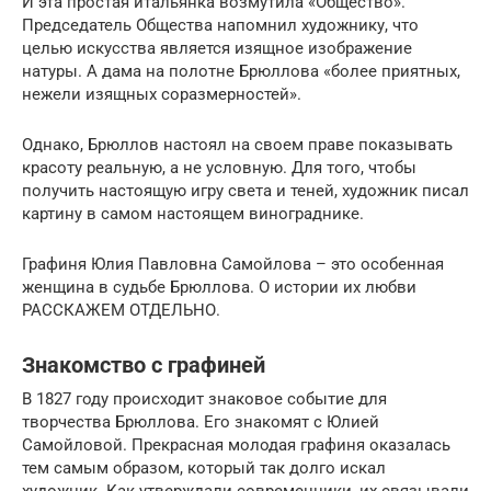
И эта простая итальянка возмутила «Общество».
Председатель Общества напомнил художнику, что
целью искусства является изящное изображение
натуры. А дама на полотне Брюллова «более приятных,
нежели изящных соразмерностей».
Однако, Брюллов настоял на своем праве показывать
красоту реальную, а не условную. Для того, чтобы
получить настоящую игру света и теней, художник писал
картину в самом настоящем винограднике.
Графиня Юлия Павловна Самойлова – это особенная
женщина в судьбе Брюллова. О истории их любви
РАССКАЖЕМ ОТДЕЛЬНО.
Знакомство с графиней
В 1827 году происходит знаковое событие для
творчества Брюллова. Его знакомят с Юлией
Самойловой. Прекрасная молодая графиня оказалась
тем самым образом, который так долго искал
художник. Как утверждали современники, их связывали