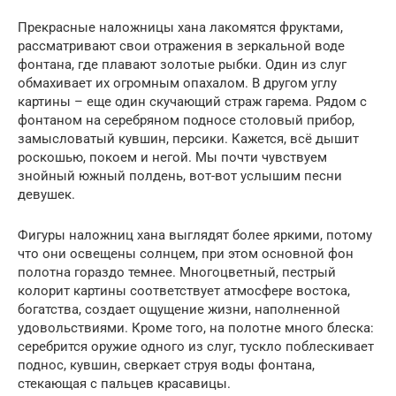
Прекрасные наложницы хана лакомятся фруктами,
рассматривают свои отражения в зеркальной воде
фонтана, где плавают золотые рыбки. Один из слуг
обмахивает их огромным опахалом. В другом углу
картины – еще один скучающий страж гарема. Рядом с
фонтаном на серебряном подносе столовый прибор,
замысловатый кувшин, персики. Кажется, всё дышит
роскошью, покоем и негой. Мы почти чувствуем
знойный южный полдень, вот-вот услышим песни
девушек.
Фигуры наложниц хана выглядят более яркими, потому
что они освещены солнцем, при этом основной фон
полотна гораздо темнее. Многоцветный, пестрый
колорит картины соответствует атмосфере востока,
богатства, создает ощущение жизни, наполненной
удовольствиями. Кроме того, на полотне много блеска:
серебрится оружие одного из слуг, тускло поблескивает
поднос, кувшин, сверкает струя воды фонтана,
стекающая с пальцев красавицы.