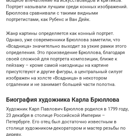
мощное впечатление на искусствоведов и критиков.
Портрет называли лучшим среди конных изображений.
Брюллова сравнивали с такими видными
портретистами, как Рубенс и Ван Дейк.
Жанр картины определяется как конный портрет.
Однако, уже современники Брюллова заметили, что
«Всадница» значительно выходит за узкие рамки этого
определения. Это произведение Брюллова, благодаря
своей сложной для портрета композиции, ближе к
пейзажу – кроме самой наездницы на картине
присутствуют и другие фигуры, а центральный силуэт
изображен на холсте «Всадница» в некотором
отдалении и не занимает большей части полотна.
Биография художника Карла Брюллова
Художник Карл Павлович Брюллов родился в 1799 году,
23 декабря в столице Российской Империи –
Петербурге. Его отец был достаточно известным в
столице художником-декоратором и мастер резьбы по
дереву.