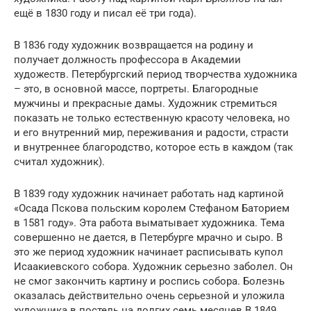
ещё в 1830 году и писал её три года).
В 1836 году художник возвращается на родину и
получает должность профессора в Академии
художеств. Петербургский период творчества художника
– это, в основной массе, портреты. Благородные
мужчины и прекрасные дамы. Художник стремиться
показать не только естественную красоту человека, но
и его внутренний мир, переживания и радости, страсти
и внутреннее благородство, которое есть в каждом (так
считал художник).
В 1839 году художник начинает работать над картиной
«Осада Пскова польским королем Стефаном Баторием
в 1581 году». Эта работа выматывает художника. Тема
совершенно не дается, в Петербурге мрачно и сыро. В
это же период художник начинает расписывать купол
Исаакиевского собора. Художник серьезно заболел. Он
не смог закончить картину и роспись собора. Болезнь
оказалась действительно очень серьезной и уложила
художника в постель на долгих семь месяцев.В 1849