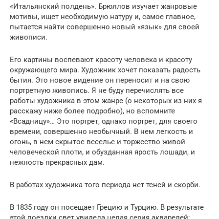
«Итальянский полдень». Брюллов изучает жанровые
мотивы, ищет необходимую натуру и, самое главное,
пытается найти совершенно новый «язык» для своей
живописи.
Его картины воспевают красоту человека и красоту
окружающего мира. Художник хочет показать радость
бытия. Это новое видение он переносит и на свою
портретную живопись. Я не буду перечислять все
работы художника в этом жанре (о некоторых из них я
расскажу ниже более подробно), но вспомните
«Всадницу»… Это портрет, однако портрет, для своего
времени, совершенно необычный. В нем легкость и
огонь, в нем скрытое веселье и торжество живой
человеческой плоти, и обузданная ярость лошади, и
нежность прекрасных дам.
В работах художника того периода нет теней и скорби.
В 1835 году он посещает Грецию и Турцию. В результате
этой поездки свет увидела целая серия акварелей: