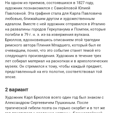
На одном из приемов, состоявшихся в 1827 году,
художник познакомился с Самойловой Юлией
Павловной. Эта графиня стала для Карла Павловича
любовью, ближайшим другом и художественным
идеалом. Вместе с ней художник отправился в Италию
на развалины городов Геркуланума и Помпеи, которые
погибли в 79 г. н. э. из-за извержения вулкана.
Брюллов, вдохновившись описанием этой трагедии
римского автора Плиния Младшего, который был ее
очевидцем, понял, что это событие станет темой его
следующего произведения. Художник в течение трех
лет собирал материал на раскопках и в археологических
музеях. Он стремился к тому, чтобы каждый предмет,
представленный на его полотне, соответствовал той
эпохе.
2 вариант
Художник Карл Брюллов всего один год был знаком с
Александром Сергеевичем Пушкиным. После
трагической гибели поэта он горько скорбит и в тот же