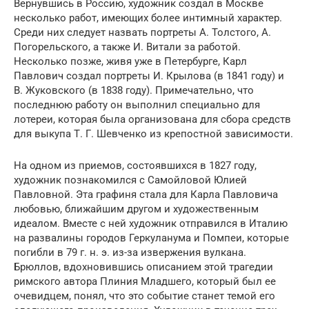
Вернувшись в Россию, художник создал в Москве
несколько работ, имеющих более интимный характер.
Среди них следует назвать портреты А. Толстого, А.
Погорельского, а также И. Витали за работой.
Несколько позже, живя уже в Петербурге, Карл
Павлович создал портреты И. Крылова (в 1841 году) и
В. Жуковского (в 1838 году). Примечательно, что
последнюю работу он выполнил специально для
лотереи, которая была организована для сбора средств
для выкупа Т. Г. Шевченко из крепостной зависимости.
На одном из приемов, состоявшихся в 1827 году,
художник познакомился с Самойловой Юлией
Павловной. Эта графиня стала для Карла Павловича
любовью, ближайшим другом и художественным
идеалом. Вместе с ней художник отправился в Италию
на развалины городов Геркуланума и Помпеи, которые
погибли в 79 г. н. э. из-за извержения вулкана.
Брюллов, вдохновившись описанием этой трагедии
римского автора Плиния Младшего, который был ее
очевидцем, понял, что это событие станет темой его