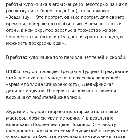
работы художника в этом жанре (о некоторых из них я
расскажу ниже более подробно), но вспомните
«Всадницу»… Это портрет, однако портрет, для своего
времени, совершенно необычный. В нем легкость и
огонь, в нем скрытое веселье и торжество живой
человеческой плоти, и обузданная ярость лошади, и
нежность прекрасных дам.
В работах художника того периода нет теней и скорби.
В 1835 году он посещает Грецию и Турцию. В результате
этой поездки свет увидела целая серия акварелей:
«Храм Аполлона Эпикурейского», «Дельфийская
долина» и другие. Невероятные краски и сюжеты
восхищают любителей живописи.
Художник изучает творчество старых итальянских
мастеров, архитектуру и историю. И в результате
возникает «Последний день Помпеи». Эту работу
специалисты называют самой значимой в творчестве
художника. Работу над картиной Карл Брюллов начал