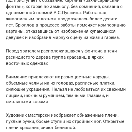
год приступает к созданию картины «Бахчисарайский
фонтан», которая по замыслу, без сомнения, связана с
одноименной поэмой А.С.Пушкина. Работа над
живописным полотном продолжалась более десяти
лет. Брюллов в процессе работы изменяет композицию
картины, отказавшись от изображения купающихся
девушек и изобразив мирную сцену из жизни гарема.
Перед зрителем расположившаяся у фонтана в тени
раскидистого дерева группа красавиц в ярких
восточных одеждах
Внимание привлекают их разноцветные наряды,
объемные чалмы на их головах, расписные платки,
сияющие украшения. Нельзя не любоваться их свежими
лицами, нежным румянцем, темными глазами, и
смоляными косами
Художник мастерски изображает обнаженные плечи,
пухлые ручки, босые ступни их стройных ног. Открытые
плечи красавиц сияют белизной.