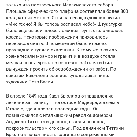
только что построенного Исаакиевского собора.
Площадь сферического плафона составляла более 800
квадратных метров. Стоя на лесах, художник шутил:
«Мне тесно! Я бы теперь расписал небо!» Штукатурка
была еще сырой, плохо ложился грунт, отслаивалась
краска. Некоторые изображения приходилось
перерисовывать. В помещении было влажно,
прохладно и гуляли сквозняки. К тому же в самом
храме тесали мрамор и гранит и в воздухе стояла
мелкая пыль. Брюллов серьезно заболел и был
вынужден просить об освобождении от работ. По
эскизам Брюллова роспись купола заканчивал
художник Петр Басин.
В апреле 1849 года Карл Брюллов отправился на
лечение за границу — на остров Мадейра, а затем в
Италию, где и провел последние годы. Он
познакомился с итальянским революционером
Анджело Титтони и до конца жизни был под
покровительством его семьи. Под влиянием Титтони
Брюллов начал писать картины с современными