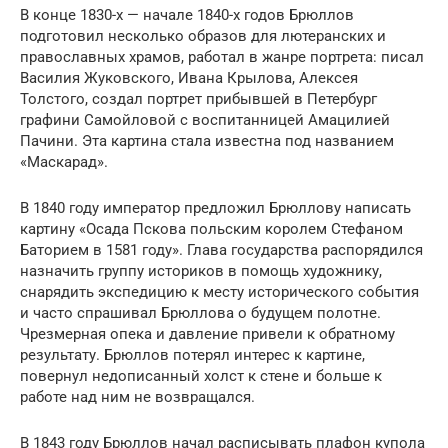
В конце 1830-х — начале 1840-х годов Брюллов
подготовил несколько образов для лютеранских и
православных храмов, работал в жанре портрета: писал
Василия Жуковского, Ивана Крылова, Алексея
Толстого, создал портрет прибывшей в Петербург
графини Самойловой с воспитанницей Амацилией
Пачини. Эта картина стала известна под названием
«Маскарад».
В 1840 году император предложил Брюллову написать
картину «Осада Пскова польским королем Стефаном
Баторием в 1581 году». Глава государства распорядился
назначить группу историков в помощь художнику,
снарядить экспедицию к месту исторического события
и часто спрашивал Брюллова о будущем полотне.
Чрезмерная опека и давление привели к обратному
результату. Брюллов потерял интерес к картине,
повернул недописанный холст к стене и больше к
работе над ним не возвращался.
В 1843 году Брюллов начал расписывать плафон купола