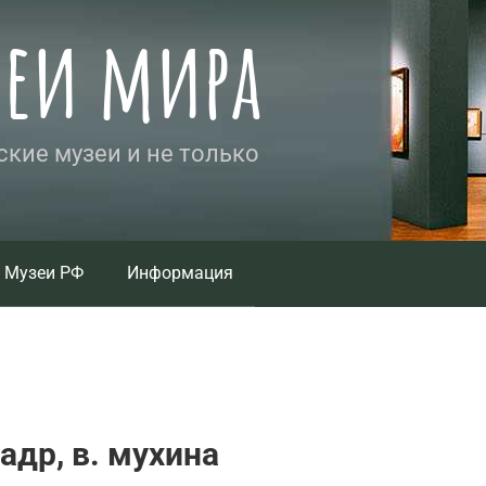
зеи мира
кие музеи и не только
Музеи РФ
Информация
адр, в. мухина