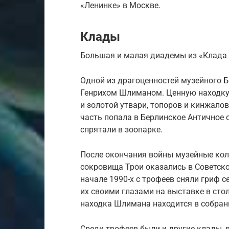
«Ленинке» в Москве.
Клады
Большая и малая диадемы из «Клада 
Одной из драгоценностей музейного 
Генрихом Шлиманом. Ценную находку,
и золотой утвари, топоров и кинжало
часть попала в Берлинское Античное 
спрятали в зоопарке.
После окончания войны музейные кол
сокровища Трои оказались в Советско
начале 1990-х с трофеев сняли гриф с
их своими глазами на выставке в сто
находка Шлимана находится в собрани
Среди трофеев были и другие клады, 