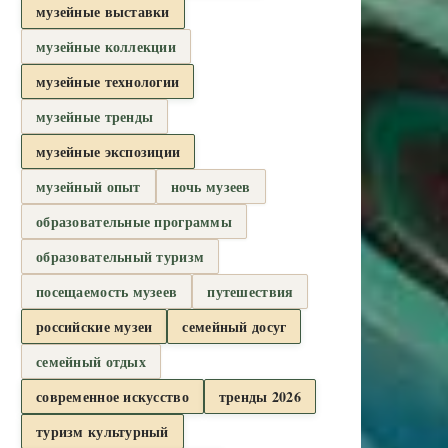
музейные выставки
музейные коллекции
музейные технологии
музейные тренды
музейные экспозиции
музейный опыт
ночь музеев
образовательные программы
образовательный туризм
посещаемость музеев
путешествия
российские музеи
семейный досуг
семейный отдых
современное искусство
тренды 2026
туризм культурный