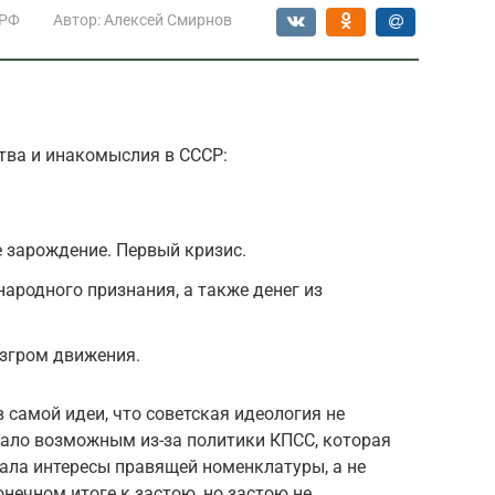
 РФ
Автор:
Алексей Смирнов
тва и инакомыслия в СССР:
 зарождение. Первый кризис.
ародного признания, а также денег из
азгром движения.
 самой идеи, что советская идеология не
тало возможным из-за политики КПСС, которая
ала интересы правящей номенклатуры, а не
онечном итоге к застою, но застою не