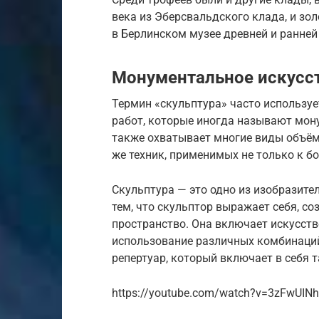
века из Эберсвальдского клада, и зо
в Берлинском музее древней и ранней
Монументальное искусс
Термин «скульптура» часто использу
работ, которые иногда называют мон
также охватывает многие виды объём
же техник, применимых не только к б
Скульптура — это одно из изобразите
тем, что скульптор выражает себя, с
пространство. Она включает искусство
использование различных комбинаци
репертуар, который включает в себя т
https://youtube.com/watch?v=3zFwUIN