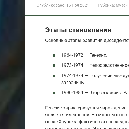
Опубликовано:
16 Ноя 2021
Рубрика:
Музеи
Этапы становления
Основные этапы развития диссидентс
1964-1972 — Генезис.
1973-1974 — Непосредственное
1974-1979 — Получение междун
заграницы.
1980-1984 — Второй кризис. Р
Генезис характеризуется зарождение в
является идеальной. Во многом это с
после Хрущева фактически преследов
государства в целом. Это привело в к