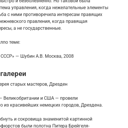
быстро и безболезненно. Но таковой была
стема управления, когда нежелательные элементы
рьба с ними противоречила интересам правящих
режневского правления, когда правящая
ресы, а не государственные.
лпо теме:
 СССР» — Шубин А.В. Москва, 2008
галереи
ерея старых мастеров, Дрезден
 — Великобритании и США — провели
 из красивейших немецких городов, Дрездена.
ибнуть и сокровища знаменитой картинной
рфюрстов были полотна Питера Брейгеля-