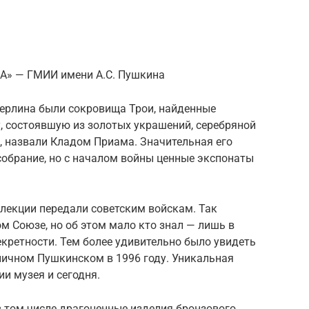
А» — ГМИИ имени А.С. Пушкина
Берлина были сокровища Трои, найденные
 состоявшую из золотых украшений, серебряной
в, назвали Кладом Приама. Значительная его
собрание, но с началом войны ценные экспонаты
лекции передали советским войскам. Так
м Союзе, но об этом мало кто знал — лишь в
екретности. Тем более удивительно было увидеть
личном Пушкинском в 1996 году. Уникальная
и музея и сегодня.
в том числе драгоценные изделия бронзового