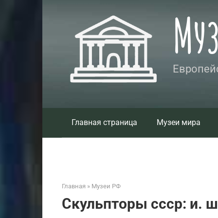
Перейти
Му
к
контенту
Европейс
Главная страница
Музеи мира
Главная
»
Музеи РФ
Скульпторы ссср: и. ш