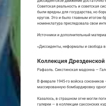
диссидентское движение достаточно 
Советская реальность и советская си
были вредны для государства, но бо
кругов. Это и было главным итогом б
номенклатура преследовала свои инте
Источники и дополнительный материа
«Диссиденты, неформалы и свобода в
Коллекция Дрезденской 
Рафаэль. Сикстинская мадонна — Гал
В феврале 1945-го войска союзников
массированную бомбардировку одного
Казалось, в страшном огне могли пог
галереи — в коллекции саксонских ку