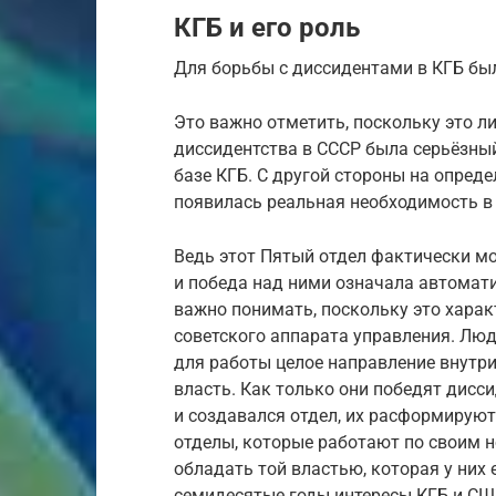
КГБ и его роль
Для борьбы с диссидентами в КГБ был
Это важно отметить, поскольку это л
диссидентства в СССР была серьёзный
базе КГБ. С другой стороны на опред
появилась реальная необходимость в
Ведь этот Пятый отдел фактически мо
и победа над ними означала автомати
важно понимать, поскольку это харак
советского аппарата управления. Люд
для работы целое направление внутри
власть. Как только они победят дисси
и создавался отдел, их расформируют
отделы, которые работают по своим н
обладать той властью, которая у них 
семидесятые годы интересы КГБ и СШ