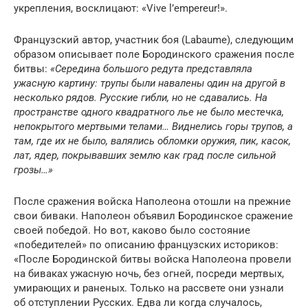
укрепления, восклицают: «Vive l’empereur!».
Французский автор, участник боя (Labaume), следующим
образом описывает поле Бородинского сражения после
битвы:
«Середина большого редута представляла
ужасную картину: трупы были навалены один на другой в
несколько рядов. Русские гибли, но не сдавались. На
пространстве одного квадратного лье не было местечка,
непокрытого мертвыми телами… Виднелись горы трупов, а
там, где их не было, валялись обломки оружия, пик, касок,
лат, ядер, покрывавших землю как град после сильной
грозы…»
После сражения войска Наполеона отошли на прежние
свои биваки. Наполеон объявил Бородинское сражение
своей победой. Но вот, каково было состояние
«победителей» по описанию французских историков:
«После Бородинской битвы войска Наполеона провели
на биваках ужасную ночь, без огней, посреди мертвых,
умирающих и раненых. Только на рассвете они узнали
об отступлении Русских. Едва ли когда случалось,