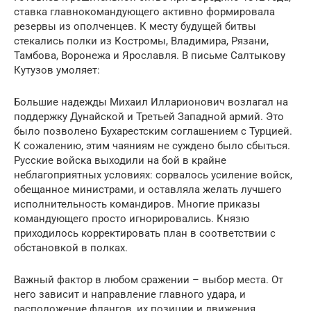
ставка главнокомандующего активно формировала
резервы из ополченцев. К месту будущей битвы
стекались полки из Костромы, Владимира, Рязани,
Тамбова, Воронежа и Ярославля. В письме Салтыкову
Кутузов умоляет:
Большие надежды Михаил Илларионович возлагал на
поддержку Дунайской и Третьей Западной армий. Это
было позволено Бухарестским соглашением с Турцией.
К сожалению, этим чаяниям не суждено было сбыться.
Русские войска выходили на бой в крайне
неблагоприятных условиях: сорвалось усиление войск,
обещанное министрами, и оставляла желать лучшего
исполнительность командиров. Многие приказы
командующего просто игнорировались. Князю
приходилось корректировать план в соответствии с
обстановкой в полках.
Важный фактор в любом сражении – выбор места. От
него зависит и направление главного удара, и
расположение флангов, их позиции и движения.