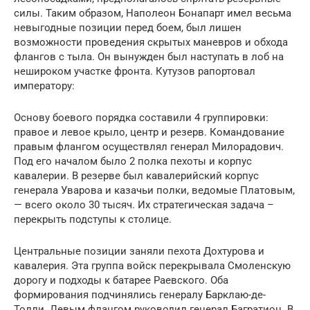
силы. Таким образом, Наполеон Бонапарт имел весьма
невыгодные позиции перед боем, был лишен
возможности проведения скрытых маневров и обхода
флангов с тыла. Он вынужден был наступать в лоб на
нешироком участке фронта. Кутузов рапортовал
императору:
Основу боевого порядка составили 4 группировки:
правое и левое крыло, центр и резерв. Командование
правым флангом осуществлял генерал Милорадович.
Под его началом было 2 полка пехоты и корпус
кавалерии. В резерве был кавалерийский корпус
генерала Уварова и казачьи полки, ведомые Платовым,
— всего около 30 тысяч. Их стратегическая задача –
перекрыть подступы к столице.
Центральные позиции заняли пехота Дохтурова и
кавалерия. Эта группа войск перекрывала Смоленскую
дорогу и подходы к батарее Раевского. Оба
формирования подчинялись генералу Барклаю-де-
Толли. Левым флангом руководил генерал Багратион. В