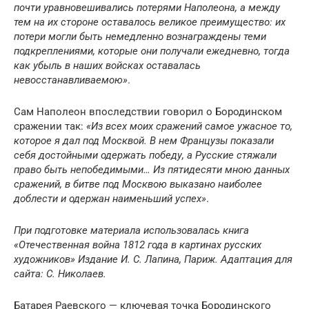
почти уравновешивались потерями Наполеона, а между
тем на их стороне оставалось великое преимущество: их
потери могли быть немедленно вознаграждены теми
подкреплениями, которые они получали ежедневно, тогда
как убыль в наших войсках оставалась
невосстанавливаемою»
.
Сам Наполеон впоследствии говорил о Бородинском
сражении так:
«Из всех моих сражений самое ужасное то,
которое я дал под Москвой. В нем Французы показали
себя достойными одержать победу, а Русские стяжали
право быть непобедимыми… Из пятидесяти мною данных
сражений, в битве под Москвою выказано наиболее
доблести и одержан наименьший успех»
.
При подготовке материала использовалась книга
«Отечественная война 1812 года в картинах русских
художников» Издание И. С. Лапина, Париж.
Адаптация для
сайта: С. Николаев.
Батарея Раевского — ключевая точка Бородинского