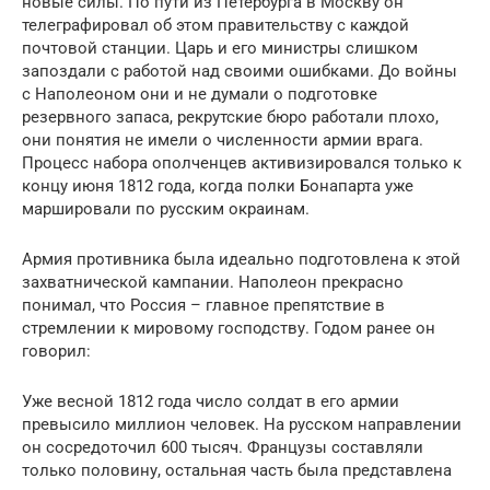
новые силы. По пути из Петербурга в Москву он
телеграфировал об этом правительству с каждой
почтовой станции. Царь и его министры слишком
запоздали с работой над своими ошибками. До войны
с Наполеоном они и не думали о подготовке
резервного запаса, рекрутские бюро работали плохо,
они понятия не имели о численности армии врага.
Процесс набора ополченцев активизировался только к
концу июня 1812 года, когда полки Бонапарта уже
маршировали по русским окраинам.
Армия противника была идеально подготовлена к этой
захватнической кампании. Наполеон прекрасно
понимал, что Россия – главное препятствие в
стремлении к мировому господству. Годом ранее он
говорил:
Уже весной 1812 года число солдат в его армии
превысило миллион человек. На русском направлении
он сосредоточил 600 тысяч. Французы составляли
только половину, остальная часть была представлена