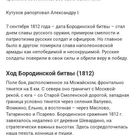
Кутузов рапортовал Александру I:
7 сентября 1812 года – дата Бородинской битвы – стал
днем славы русского оружия, примером смелости и
патриотизма русских солдат и офицеров. Но главное
было в другом: померкла слава наполеоновской
армады как непобедимой и несокрушимой. Русские
солдаты поверили в свои силы и обрели веру в победу.
Ход Бородинской битвы (1812)
Поле боя, расположенное за Можайском, фронтально
тянется на 8 км. С севера оно граничит с Москвой-
рекой, с юга – со Старой Смоленской дорогой, западная
граница условно тянется через селения Валуево,
Фомкино, Ельню, а восточная – через Маслово,
Татариново и Псарево. Бородинское сражение 1812 г.
завязалось недалеко от деревни Шевардино, на
стратегически важных высотах. Здесь сосредоточилась
наша пехота, конница и пушки.