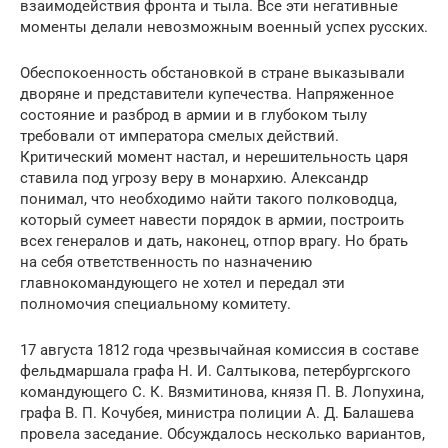
взаимодействия фронта и тыла. Все эти негативные
моменты делали невозможным военный успех русских.
Обеспокоенность обстановкой в стране выказывали
дворяне и представители купечества. Напряженное
состояние и разброд в армии и в глубоком тылу
требовали от императора смелых действий.
Критический момент настал, и нерешительность царя
ставила под угрозу веру в монархию. Александр
понимал, что необходимо найти такого полководца,
который сумеет навести порядок в армии, построить
всех генералов и дать, наконец, отпор врагу. Но брать
на себя ответственность по назначению
главнокомандующего не хотел и передал эти
полномочия специальному комитету.
17 августа 1812 года чрезвычайная комиссия в составе
фельдмаршала графа Н. И. Салтыкова, петербургского
командующего С. К. Вязмитинова, князя П. В. Лопухина,
графа В. П. Кочубея, министра полиции А. Д. Балашева
провела заседание. Обсуждалось несколько вариантов,