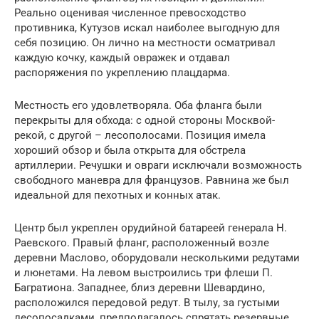
Реально оценивая численное превосходство
противника, Кутузов искал наиболее выгодную для
себя позицию. Он лично на местности осматривал
каждую кочку, каждый овражек и отдавал
распоряжения по укреплению плацдарма.
Местность его удовлетворяла. Оба фланга были
перекрыты для обхода: с одной стороны Москвой-
рекой, с другой – лесополосами. Позиция имела
хороший обзор и была открыта для обстрела
артиллерии. Речушки и овраги исключали возможность
свободного маневра для французов. Равнина же был
идеальной для пехотных и конных атак.
Центр был укреплен орудийной батареей генерала Н.
Раевского. Правый фланг, расположенный возле
деревни Маслово, оборудовали несколькими редутами
и люнетами. На левом выстроились три флеши П.
Багратиона. Западнее, близ деревни Шевардино,
расположился передовой редут. В тылу, за густыми
лесопосадками, предполагалось спрятать резервные