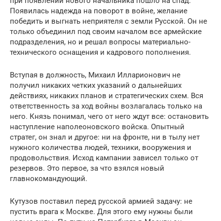
при появлении нового начальника пошло на спад.
Появилась надежда на поворот в войне, желание
победить и выгнать неприятеля с земли Русской. Он не
только объединил под своим началом все армейские
подразделения, но и решал вопросы материально-
технического оснащения и кадрового пополнения.
Вступая в должность, Михаил Илларионович не
получил никаких четких указаний о дальнейших
действиях, никаких планов и стратегических схем. Вся
ответственность за ход войны возлагалась только на
него. Князь понимал, чего от него ждут все: остановить
наступление наполеоновского войска. Опытный
стратег, он знал и другое: ни на фронте, ни в тылу нет
нужного количества людей, техники, вооружения и
продовольствия. Исход кампании зависел только от
резервов. Это первое, за что взялся новый
главнокомандующий.
Кутузов поставил перед русской армией задачу: не
пустить врага к Москве. Для этого ему нужны были