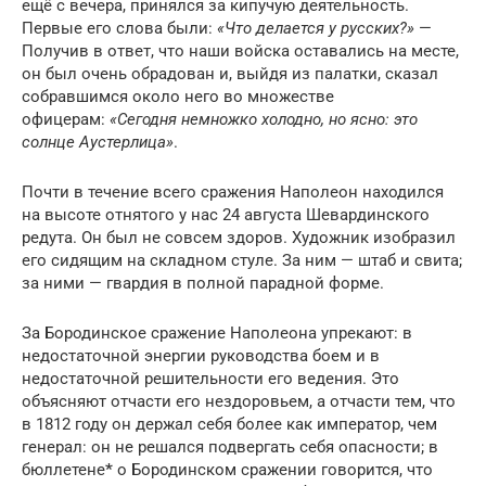
ещё с вечера, принялся за кипучую деятельность.
Первые его слова были:
«Что делается у русских?»
—
Получив в ответ, что наши войска оставались на месте,
он был очень обрадован и, выйдя из палатки, сказал
собравшимся около него во множестве
офицерам:
«Сегодня немножко холодно, но ясно: это
солнце Аустерлица»
.
Почти в течение всего сражения Наполеон находился
на высоте отнятого у нас 24 августа Шевардинского
редута. Он был не совсем здоров. Художник изобразил
его сидящим на складном стуле. За ним — штаб и свита;
за ними — гвардия в полной парадной форме.
За Бородинское сражение Наполеона упрекают: в
недостаточной энергии руководства боем и в
недостаточной решительности его ведения. Это
объясняют отчасти его нездоровьем, а отчасти тем, что
в 1812 году он держал себя более как император, чем
генерал: он не решался подвергать себя опасности; в
бюллетене
*
о Бородинском сражении говорится, что