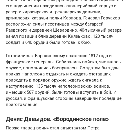
его подчинении находились кавалерийский корпус и
резерв: кирасирская и гренадерская дивизии,
артиллерия, казачьи полки Карпова. Генерал Горчаков
расположил силы пехотинцев между батареей
Раевского и деревней Шевардино. 40-тысячный резерв
занял позиции близ деревни Князьково. 120 тысяч
солдат и 640 орудий были готовы к бою.
Готовились к Бородинскому сражению 1812 года и
французские генералы. Собирались войска, чистилось
оружие, пополнялись боеприпасы. Солдатам был дан
приказ Наполеона отдыхать и ожидать отставших,
приводить в порядок оружие, ждать сигнала к
наступлению. 135 тысяч наполеоновских воинов,
имеющих 587 орудий, были готовы вступить в бой. И
русская, и французская стороны завершили последние
приготовления.
Денис Давыдов. «Бородинское поле»
Позже «певец-воин» стал адъютантом Петра