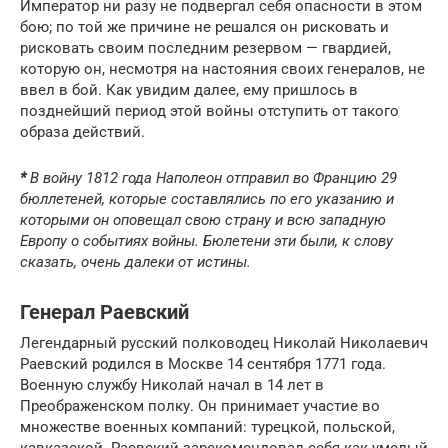
Император ни разу не подвергал себя опасности в этом
бою; по той же причине не решался он рисковать и
рисковать своим последним резервом — гвардией,
которую он, несмотря на настояния своих генералов, не
ввел в бой. Как увидим далее, ему пришлось в
позднейший период этой войны отступить от такого
образа действий.
*
В войну 1812 года Наполеон отправил во Францию 29
бюллетеней, которые составлялись по его указанию и
которыми он оповещал свою страну и всю западную
Европу о событиях войны. Бюлетени эти были, к слову
сказать, очень далеки от истины.
Генерал Раевский
Легендарный русский полководец Николай Николаевич
Раевский родился в Москве 14 сентября 1771 года.
Военную службу Николай начал в 14 лет в
Преображенском полку. Он принимает участие во
множестве военных компаний: турецкой, польской,
кавказской. Раевский зарекомендовал себя как умелый