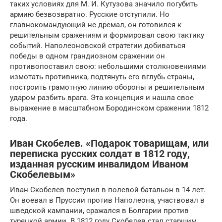
таких условиях для М. И. Кутузова значило погубить
армию безвозвратно. Русские отступили. Но
главнокомандующий не дремал, он готовился к
решительным сражениям и формировал свою тактику
событий. Наполеоновской стратегии добиваться
победы в одном грандиозном сражении он
противопоставил свою: небольшими столкновениями
измотать противника, подтянуть его вглубь страны,
построить грамотную линию обороны и решительным
ударом разбить врага. Эта концепция и нашла свое
выражение в масштабном Бородинском сражении 1812
года.
Иван Скобелев. «Подарок товарищам, или
переписка русских солдат в 1812 году,
изданная русским инвалидом Иваном
Скобелевым»
Иван Скобелев поступил в полевой батальон в 14 лет.
Он воевал в Пруссии против Наполеона, участвовал в
шведской кампании, сражался в Болгарии против
турецкой армии. В 1812 году Скобелев стал старшим