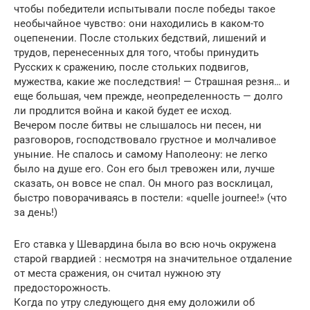
чтобы победители испытывали после победы такое
необычайное чувство: они находились в каком-то
оцепенении. После стольких бедствий, лишений и
трудов, перенесенных для того, чтобы принудить
Русских к сражению, после стольких подвигов,
мужества, какие же последствия! — Страшная резня… и
еще большая, чем прежде, неопределенность — долго
ли продлится война и какой будет ее исход.
Вечером после битвы не слышалось ни песен, ни
разговоров, господствовало грустное и молчаливое
уныние. Не спалось и самому Наполеону: не легко
было на душе его. Сон его был тревожен или, лучше
сказать, он вовсе не спал. Он много раз восклицал,
быстро поворачиваясь в постели: «quelle journee!» (что
за день!)
Его ставка у Шевардина была во всю ночь окружена
старой гвардией : несмотря на значительное отдаление
от места сражения, он считал нужною эту
предосторожность.
Когда по утру следующего дня ему доложили об