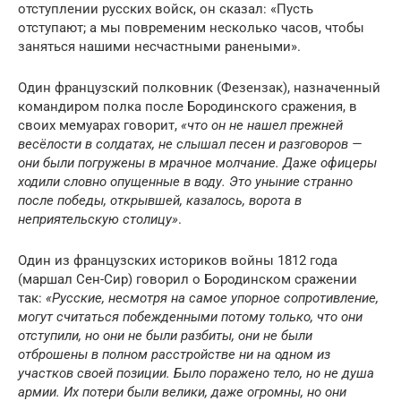
отступлении русских войск, он сказал: «Пусть
отступают; а мы повременим несколько часов, чтобы
заняться нашими несчастными ранеными».
Один французский полковник (Фезензак), назначенный
командиром полка после Бородинского сражения, в
своих мемуарах говорит,
«что он не нашел прежней
весёлости в солдатах, не слышал песен и разговоров —
они были погружены в мрачное молчание. Даже офицеры
ходили словно опущенные в воду. Это уныние странно
после победы, открывшей, казалось, ворота в
неприятельскую столицу»
.
Один из французских историков войны 1812 года
(маршал Сен-Сир) говорил о Бородинском сражении
так:
«Русские, несмотря на самое упорное сопротивление,
могут считаться побежденными потому только, что они
отступили, но они не были разбиты, они не были
отброшены в полном расстройстве ни на одном из
участков своей позиции. Было поражено тело, но не душа
армии. Их потери были велики, даже огромны, но они