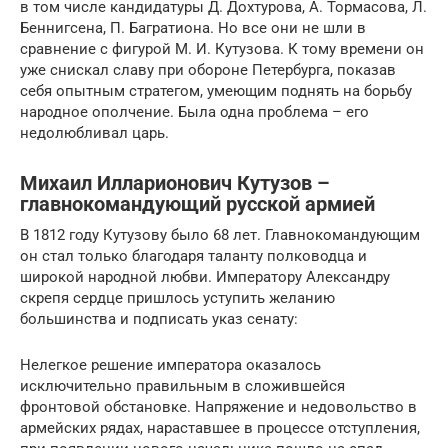
в том числе кандидатуры Д. Дохтурова, А. Тормасова, Л.
Беннигсена, П. Багратиона. Но все они не шли в
сравнение с фигурой М. И. Кутузова. К тому времени он
уже снискал славу при обороне Петербурга, показав
себя опытным стратегом, умеющим поднять на борьбу
народное ополчение. Была одна проблема – его
недолюбливал царь.
Михаил Илларионович Кутузов –
главнокомандующий русской армией
В 1812 году Кутузову было 68 лет. Главнокомандующим
он стал только благодаря таланту полководца и
широкой народной любви. Императору Александру
скрепя сердце пришлось уступить желанию
большинства и подписать указ сенату:
Нелегкое решение императора оказалось
исключительно правильным в сложившейся
фронтовой обстановке. Напряжение и недовольство в
армейских рядах, нараставшее в процессе отступления,