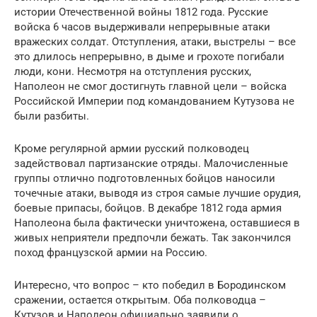
истории Отечественной войны 1812 года. Русские
войска 6 часов выдерживали непрерывные атаки
вражеских солдат. Отступления, атаки, выстрелы – все
это длилось непрерывно, в дыме и грохоте погибали
люди, кони. Несмотря на отступления русских,
Наполеон не смог достигнуть главной цели – войска
Российской Империи под командованием Кутузова не
были разбиты.
Кроме регулярной армии русский полководец
задействовал партизанские отряды. Малочисленные
группы отлично подготовленных бойцов наносили
точечные атаки, выводя из строя самые лучшие орудия,
боевые припасы, бойцов. В декабре 1812 года армия
Наполеона была фактически уничтожена, оставшиеся в
живых неприятели предпочли бежать. Так закончился
поход французской армии на Россию.
Интересно, что вопрос – кто победил в Бородинском
сражении, остается открытым. Оба полководца –
Кутузов и Наполеон официально заявили о