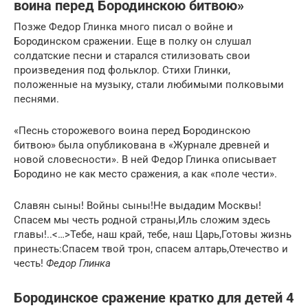
воина перед Бородинскою битвою»
Позже Федор Глинка много писал о войне и
Бородинском сражении. Еще в полку он слушал
солдатские песни и старался стилизовать свои
произведения под фольклор. Стихи Глинки,
положенные на музыку, стали любимыми полковыми
песнями.
«Песнь сторожевого воина перед Бородинскою
битвою» была опубликована в «Журнале древней и
новой словесности». В ней Федор Глинка описывает
Бородино не как место сражения, а как «поле чести».
Славян сыны! Войны сыны!Не выдадим Москвы!
Спасем мы честь родной страны,Иль сложим здесь
главы!..<…>Тебе, наш край, тебе, наш Царь,Готовы жизнь
принесть:Спасем твой трон, спасем алтарь,Отечество и
честь!
Федор Глинка
Бородинское сражение кратко для детей 4