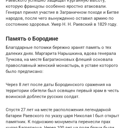
Раевского успешно защищал Курганную высоту,
которую французы особенно яростно атаковали.
Генерал принял участие в Заграничном походе и Битве
народов, после чего вынужденно оставил армию по
состоянию здоровья. Умер Н. Н. Раевский в 1829 году.
Память о Бородине
Благодарные потомки бережно хранят память о тех
далеких днях. Маргарита Нарышкина, вдова генерала
Тучкова, на месте Багратионовых флешей основала
православный женский монастырь, в уставе которого
было предписано:
Через 8 лет после даты Бородинского сражения на
территории обители был освящен первый храм в честь
воинской доблести русских солдат.
Спустя 27 лет на месте расположения легендарной
батареи Раевского по указу царя Николая I был открыт
памятник. К подножию монумента перенесли прах
князя Багратиона. Через 100 лет на поле брани были