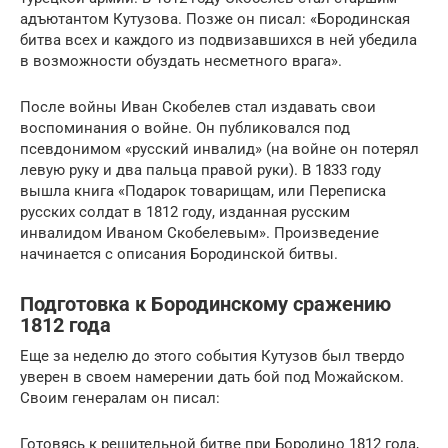
адъютантом Кутузова. Позже он писал: «Бородинская
битва всех и каждого из подвизавшихся в ней убедила
в возможности обуздать несметного врага».
После войны Иван Скобелев стал издавать свои
воспоминания о войне. Он публиковался под
псевдонимом «русский инвалид» (на войне он потерял
левую руку и два пальца правой руки). В 1833 году
вышла книга «Подарок товарищам, или Переписка
русских солдат в 1812 году, изданная русским
инвалидом Иваном Скобелевым». Произведение
начинается с описания Бородинской битвы.
Подготовка к Бородинскому сражению
1812 года
Еще за неделю до этого события Кутузов был твердо
уверен в своем намерении дать бой под Можайском.
Своим генералам он писал:
Готовясь к решительной битве при Бородино 1812 года,