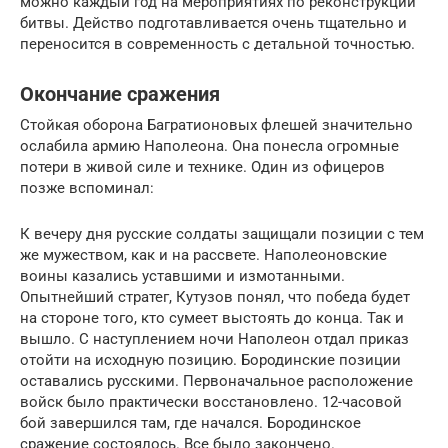
можно каждый год на мероприятиях по реконструкции
битвы. Действо подготавливается очень тщательно и
переносится в современность с детальной точностью.
Окончание сражения
Стойкая оборона Багратионовых флешей значительно
ослабила армию Наполеона. Она понесла огромные
потери в живой силе и технике. Один из офицеров
позже вспоминал:
К вечеру дня русские солдаты защищали позиции с тем
же мужеством, как и на рассвете. Наполеоновские
воины казались уставшими и измотанными.
Опытнейший стратег, Кутузов понял, что победа будет
на стороне того, кто сумеет выстоять до конца. Так и
вышло. С наступлением ночи Наполеон отдал приказ
отойти на исходную позицию. Бородинские позиции
оставались русскими. Первоначальное расположение
войск было практически восстановлено. 12-часовой
бой завершился там, где начался. Бородинское
сражение состоялось. Все было закончено.