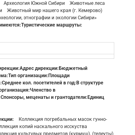
 Археология Южной Сибири Животные леса
и Животный мир нашего края (г. Кемерово)
хеологии, этнографии и экологии Сибири»
 имеются:
Туристические маршруты:
ирекции:
Адрес дирекции:
Бюджетный
рма:
Тип организации:
Площади
:
Среднее кол. посетителей в год:
В структуре
рганизация:
Членство в
:
Спонсоры, меценаты и грантодатели:
Единиц
екции:
Коллекция погребальных масок гунно-
лекция копий наскального исскуства
екция культувых предметов (курмуш), (телеуты)