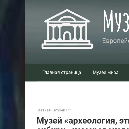
Перейти
Му
к
контенту
Европейс
Главная страница
Музеи мира
Главная
»
Музеи РФ
Музей «археология, э