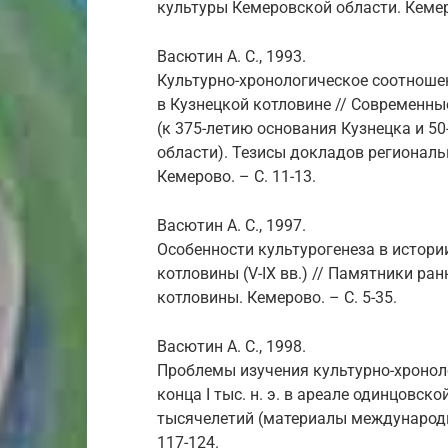
культуры Кемеровской области. Кемеро
Васютин А. С., 1993.
Культурно-хронологическое соотноше
в Кузнецкой котловине // Современн
(к 375-летию основания Кузнецка и 5
области). Тезисы докладов региональ
Кемерово. – С. 11-13.
Васютин А. С., 1997.
Особенности культурогенеза в истори
котловины (V-IX вв.) // Памятники ра
котловины. Кемерово. – С. 5-35.
Васютин А. С., 1998.
Проблемы изучения культурно-хроно
конца I тыс. н. э. в ареале одинцовск
тысячелетий (материалы международн
117-124.