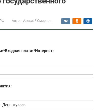
 государственного
 РФ
Автор:
Алексей Смирнов
ы:*
Входная плата:*
Интернет:
иятия:
— День музеев