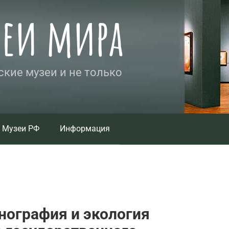
зеи мира
кие музеи и не только
Музеи РФ
Информация
тнография и экология