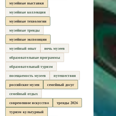
музейные выставки
музейные коллекции
музейные технологии
музейные тренды
музейные экспозиции
музейный опыт
ночь музеев
образовательные программы
образовательный туризм
посещаемость музеев
путешествия
российские музеи
семейный досуг
семейный отдых
современное искусство
тренды 2026
туризм культурный