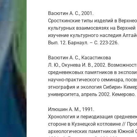
Васютин А. С., 2001.
Сросткинские типы изделий в Верхнео
культурных взаимосвязях на Верхней О
изучение культурного наследия Алтай
Вып. 12. Барнаул. – С. 223-226.
Васютин А. С., Касастикова
Л. Ю., Окунева И. В., 2002. Возможно
средневековых памятников в экспози
научно-практического семинара, посв
этнография и экология Сибири» Кеме
университета, апрель 2002. Кемерово. 
Илюшин А. М., 1991.
Хронология и периодизация средневе
стороне в Кузнецкой котловине // Пр
археологических памятников Южной Си