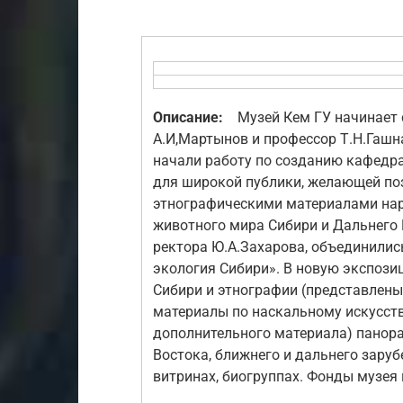
Описание:
Музей Кем ГУ начинает св
А.И,Мартынов и профессор Т.Н.Гашн
начали работу по созданию кафедра
для широкой публики, желающей по
этнографическими материалами нар
животного мира Сибири и Дальнего В
ректора Ю.А.Захарова, объединились
экология Сибири». В новую экспози
Сибири и этнографии (представлены
материалы по наскальному искусст
дополнительного материала) панора
Востока, ближнего и дальнего зару
витринах, биогруппах. Фонды музея