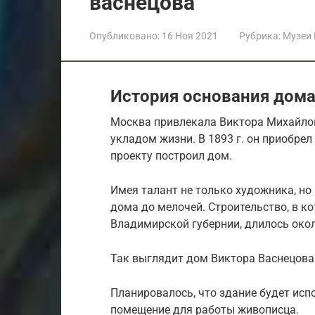
васнецова
Опубликовано:
16 Ноя 2021
Рубрика:
Музеи
История основания дома
Москва привлекала Виктора Михайлов
укладом жизни. В 1893 г. он приобрел
проекту построил дом.
Имея талант не только художника, но
дома до мелочей. Строительство, в к
Владимирской губернии, длилось окол
Так выглядит дом Виктора Васнецова 
Планировалось, что здание будет испо
помещение для работы живописца.