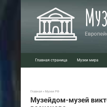
Перейти
Му
к
контенту
Европейс
Главная страница
Музеи мира
Главная
»
Музеи РФ
Музейдом-музей викт