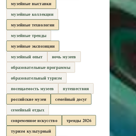
музейные выставки
музейные коллекции
музейные технологии
музейные тренды
музейные экспозиции
музейный опыт
ночь музеев
образовательные программы
образовательный туризм
посещаемость музеев
путешествия
российские музеи
семейный досуг
семейный отдых
современное искусство
тренды 2026
туризм культурный