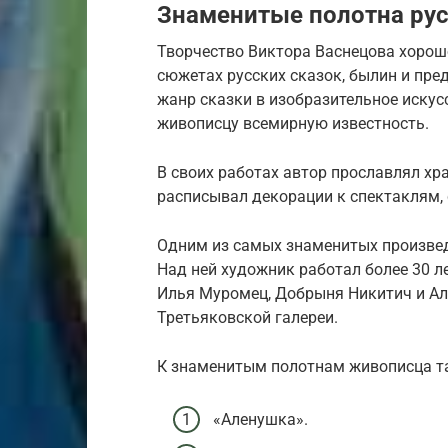
Знаменитые полотна ру
Творчество Виктора Васнецова хорош
сюжетах русских сказок, былин и пре
жанр сказки в изобразительное иску
живописцу всемирную известность.
В своих работах автор прославлял хра
расписывал декорации к спектаклям,
Одним из самых знаменитых произвед
Над ней художник работал более 30 л
Илья Муромец, Добрыня Никитич и Але
Третьяковской галереи.
К знаменитым полотнам живописца та
«Аленушка».