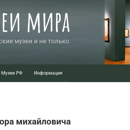
зеи мира
кие музеи и не только
Музеи РФ
Информация
ора михайловича