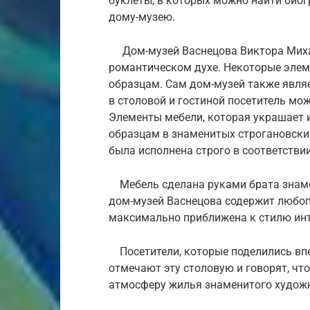
буклеты, в которых можно найти био
дому-музею.
Дом-музей Васнецова Виктора Миха
романтическом духе. Некоторые эле
образцам. Сам дом-музей также явля
в столовой и гостиной посетитель мо
Элементы мебели, которая украшает 
образцам в знаменитых строгановски
была исполнена строго в соответстви
Мебель сделана руками брата знаме
дом-музей Васнецова содержит любоп
максимально приближена к стилю инт
Посетители, которые поделились впе
отмечают эту столовую и говорят, чт
атмосферу жилья знаменитого художн