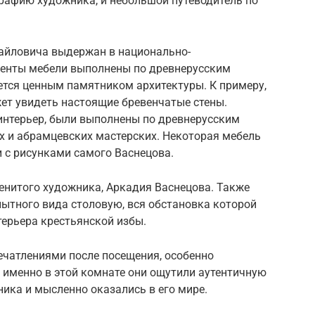
графию художника, и небольшой путеводитель по
йловича выдержан в национально-
менты мебели выполнены по древнерусским
ется ценным памятником архитектуры. К примеру,
жет увидеть настоящие бревенчатые стены.
интерьер, были выполнены по древнерусским
х и абрамцевских мастерских. Некоторая мебель
и с рисунками самого Васнецова.
нитого художника, Аркадия Васнецова. Также
ытного вида столовую, вся обстановка которой
ерьера крестьянской избы.
чатлениями после посещения, особенно
о именно в этой комнате они ощутили аутентичную
ика и мысленно оказались в его мире.