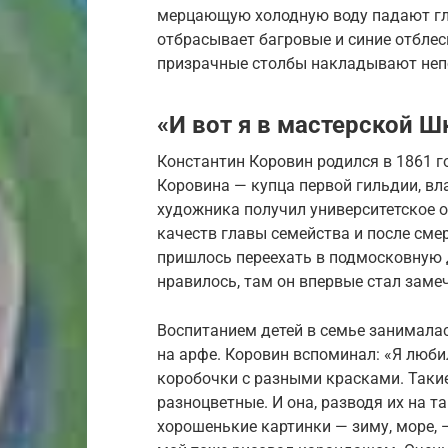
мерцающую холодную воду падают глуб
отбрасывает багровые и синие отблес
призрачные столбы накладывают непо
«И вот я в мастерской 
Константин Коровин родился в 1861 г
Коровина — купца первой гильдии, вл
художника получил университетское о
качеств главы семейства и после сме
пришлось переехать в подмосковную
нравилось, там он впервые стал заме
Воспитанием детей в семье занималас
на арфе. Коровин вспоминал: «Я люби
коробочки с разными красками. Таки
разноцветные. И она, разводя их на т
хорошенькие картинки — зиму, море, — 