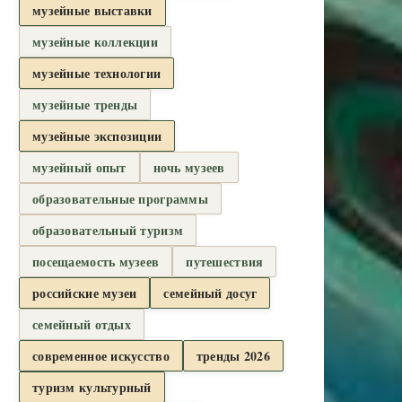
музейные выставки
музейные коллекции
музейные технологии
музейные тренды
музейные экспозиции
музейный опыт
ночь музеев
образовательные программы
образовательный туризм
посещаемость музеев
путешествия
российские музеи
семейный досуг
семейный отдых
современное искусство
тренды 2026
туризм культурный