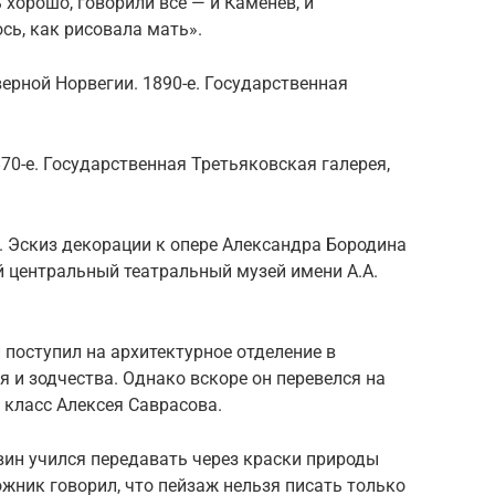
хорошо, говорили все — и Каменев, и
сь, как рисовала мать».
ерной Норвегии. 1890-е. Государственная
70-е. Государственная Третьяковская галерея,
. Эскиз декорации к опере Александра Бородина
й центральный театральный музей имени А.А.
 поступил на архитектурное отделение в
 и зодчества. Однако вскоре он перевелся на
 класс Алексея Саврасова.
вин учился передавать через краски природы
жник говорил, что пейзаж нельзя писать только