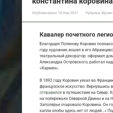
константина коровина
Опубликовано:
16 Ноя 2021
Рубрика:
Музеи
Кавалер почетного леги
Благодаря Поленову Коровин познако
году художник вошел в его Абрамцевс
театральный декоратор: оформил дом
Александра Островского, работал над
«Кармен».
В 1892 году Коровин уехал во Францию
французское искусство. Вернувшись в
отправился
в путешествие на Север. 
на побережьях Северной Двины и на 
Заполярье очаровало Коровина. Он го
капли злобы здесь нет от людей…» По