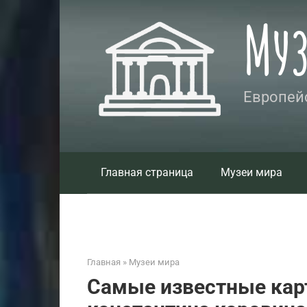
Перейти
Му
к
контенту
Европейс
Главная страница
Музеи мира
Главная
»
Музеи мира
Самые известные кар