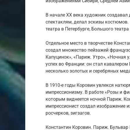
изображениями Сибири, Средней Азии 
В начале XX века художник создавал
спектаклям, делал эскизы костюмов.
театра в Петербурге, Большого театра
Отдельное место в творчестве Конст
создал множество пейзажей французс
Капуцинок», «Париж. Утро», «Ночная 
успех во Франции: он стал кавалером 
несколько золотых и серебряных мед
В 1910-е годы Коровин увлекся натюр
импрессионизму. В работе «Розы и фи
которым виднеется ночной Париж. Ко
импрессионист создал изображение и
росчерков, зигзагов.
Константин Коровин. Париж. Бульвар 