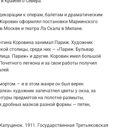
и Крайнего Севера.
 декорации к операм, балетам и драматическим
 Коровин оформлял постановки Мариинского
 в Москве и театра Ла Скала в Милане.
антина Коровина занимал Париж. Художник
кой столицы, среди них — «Париж. Бульвар
улица. Париж» и другие. Коровин имел большой
Почетного легиона и за свои работы получил
алей.
мортом — и в этом жанре он был верен
алки» художник запечатлел цветы у окна, за
нтуры предметов на полотне размыты,
з дробных мазков разной формы — пятен,
Капуцинок. 1911. Государственная Третьяковская