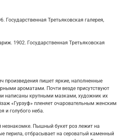
06. Государственная Третьяковская галерея,
ариж. 1902. Государственная Третьяковская
ич произведения пишет яркие, наполненные
орными ароматами. Почти везде присутствуют
ни написаны крупными мазками, художник их
ейзаж «Гурзуф» пленяет очаровательным женским
я и голубого неба.
й незнакомке. Пышный букет роз лежит на
вые перила, отбрасывает на сероватый каменный