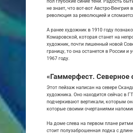
пол глубокие синие тени. Радость бы
не знает, что вот-вот Австро-Венгрия 
революция за революцией и сломаетс
А ранее художник в 1910 году познако
Комаровской, которая станет на непр
художник, почти лишенный новой Сов
границу, то она останется в России и 
1967 году.
«Гаммерфест. Северное с
Этот пейзаж написан на севере Сканд
художника. Оно находится сейчас в ГТ
подчеркивают вертикали, которым он
которые своими очертаниями напомин
На доме слева на первом плане ритм
стоит полузаброшенная лодка с длинн