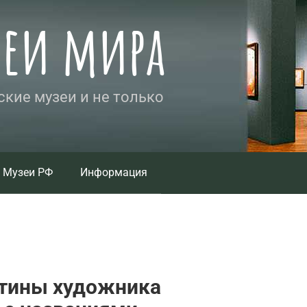
зеи мира
кие музеи и не только
Музеи РФ
Информация
тины художника