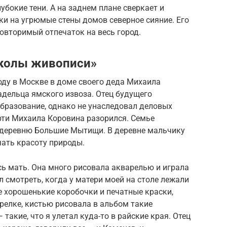
окие тени. А на заднем плане сверкает и
ки на угрюмые стены домов северное сияние. Его
вторимый отпечаток на весь город.
Школы живописи»
оду в Москве в доме своего деда Михаила
адельца ямского извоза. Отец будущего
бразование, однако не унаследовал деловых
рти Михаила Коровина разорился. Семье
 деревню Большие Мытищи. В деревне мальчику
чать красоту природы.
ь мать. Она много рисовала акварелью и играла
л смотреть, когда у матери моей на столе лежали
е хорошенькие коробочки и печатные краски,
арелке, кистью рисовала в альбом такие
такие, что я улетал куда-то в райские края. Отец