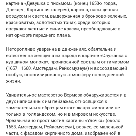
картина «Девушка с письмом» (конец 1650-х годов,
Дрезден, Картинная галерея), картина, насыщенная
воздухом и светом, выдержанная в бронзово-зеленых,
красноватых, золотистых тонах, среди которых
сверкают желтые и синие краски, преобладающие в
натюрморте переднего плана.
Неторопливо уверенна в движениях, обаятельна и
естественна женщина из народа в картине «Служанка с
кувшином молока», пронизанной светлым оптимизмом
(1657—1660, Амстердам, Рейксмузеум) и воссоздающей
особую, опоэтизированную атмосферу повседневной
жизни.
Удивительное мастерство Вермера обнаруживается и в
двух написанных им пейзажах, относящихся к
замечательным образцам этого жанра живописи не
только в голландском, но и в мировом искусстве.
Чрезвычайно прост мотив картины «Улочка» (около
1658, Амстердам, Рейксмузеум), вернее, ее маленькой
части, с фасадом кирпичного дома, изображенной в