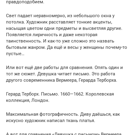
правдоподобием.
Свет падает неравномерно, из небольшого окна у
потолка. Художник расставляет тонкие акценты,
насыщая цветом одни предметы и высветляя другие.
Появляется лиричность и даже некоторая
таинственность. И как-то уже сложно это назвать
бытовым жанром. Да ещё и весы у женщины почему-то
пустые…
Или вот ещё две работы для сравнения. Опять один и
тот же сюжет. Девушка читает письмо. Это работа
другого современника Вермеера, Герарда Терборха.
Герард Терборх. Письмо. 1660—1662. Королевская
коллекция, Лондон.
Максимальная фотографичность. Диву даёшься, как
искусно художник написал ткань платья.
А вот для сравнения «Девушка с письмом» Вермеера.