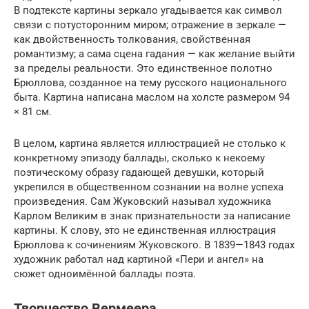
В подтексте картины зеркало угадывается как символ
связи с потусторонним миром; отражение в зеркале —
как двойственность толкования, свойственная
романтизму; а сама сцена гадания — как желание выйти
за пределы реальности. Это единственное полотно
Брюллова, созданное на тему русского национального
быта. Картина написана маслом на холсте размером 94
× 81 см.
В целом, картина является иллюстрацией не столько к
конкретному эпизоду баллады, сколько к некоему
поэтическому образу гадающей девушки, который
укрепился в общественном сознании на волне успеха
произведения. Сам Жуковский называл художника
Карлом Великим в знак признательности за написание
картины. К слову, это не единственная иллюстрация
Брюллова к сочинениям Жуковского. В 1839—1843 годах
художник работал над картиной «Пери и ангел» на
сюжет одноимённой баллады поэта.
Творчество Вермеера