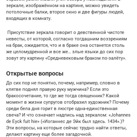
зеркале, изображённом на картине, можно увидеть
потолочные балки, второе окно и две фигуры людей,
входящих в комнату.
Присутствие зеркала говорит о девственной чистоте
невесты, от которой, согласно тогдашним воззрениям
на брак, ожидается, что и в браке она останется столь
же целомудренной и все же… злые языки до сих пор
зовут эту картину «Средневековым браком по-залёту».
Открытые вопросы
До сих пор не понятно, почему, например, словно в
клятве поднял правую руку мужчина? Если это
бракосочетание, то где же тогда священник? Какой
момент в жизни супругов отобразил художник? Почему
среди бела дня горит в люстре одна-единственная
свеча? И что означает надпись над зеркалом: «Johannes
de Eyck fuit hie» («Иоганнес де Эйк был здесь. 1434».)?
Эти вопросы, на которые сейчас трудно найти ответы,
делают картину еще более загадочной.