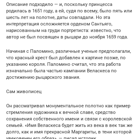
Описание подходило — и, поскольку принцесса
родилась в 1651 году, а ей, судя по всему, было пять или
шесть лет на полотне, даты совпадали. Но эта
интерпретация осложняется орденом Сантьяго,
нарисованным на груди портретиста: известно, что
автор не был посвящен в рыцари до ноября 1659 года.
Начиная с Паломино, различные ученые предполагали,
что красный крест был добавлен к картине позже, по
указанию короля. Паломино считал, что эта работа
изначально была частью кампании Веласкеса по
достижению рыцарского звания.
Сам живописец
Он рассматривал монументальное полотно как пример
стремления художника к вечной славе, средство
сохранения собственного имени и связи с королевской
семьей. «Имя Веласкеса будет жить из века в век так же
долго, как и имя прекрасной Маргариты, в тени которой
увековечен его образ», — писал историк.