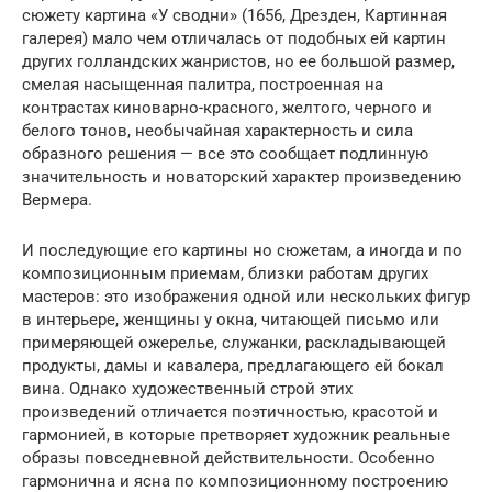
сюжету картина «У сводни» (1656, Дрезден, Картинная
галерея) мало чем отличалась от подобных ей картин
других голландских жанристов, но ее большой размер,
смелая насыщенная палитра, построенная на
контрастах киноварно-красного, желтого, черного и
белого тонов, необычайная характерность и сила
образного решения — все это сообщает подлинную
значительность и новаторский характер произведению
Вермера.
И последующие его картины но сюжетам, а иногда и по
композиционным приемам, близки работам других
мастеров: это изображения одной или нескольких фигур
в интерьере, женщины у окна, читающей письмо или
примеряющей ожерелье, служанки, раскладывающей
продукты, дамы и кавалера, предлагающего ей бокал
вина. Однако художественный строй этих
произведений отличается поэтичностью, красотой и
гармонией, в которые претворяет художник реальные
образы повседневной действительности. Особенно
гармонична и ясна по композиционному построению