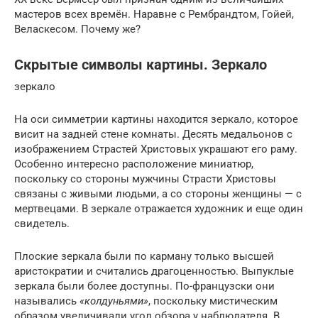
мастеров всех времён. Наравне с Рембрандтом, Гойей,
Веласкесом. Почему же?
Скрытые символы картины. Зеркало
зеркало
На оси симметрии картины находится зеркало, которое
висит на задней стене комнаты. Десять медальонов с
изображением Страстей Христовых украшают его раму.
Особенно интересно расположение миниатюр,
поскольку со стороны мужчины Страсти Христовы
связаны с живыми людьми, а со стороны женщины — с
мертвецами. В зеркале отражается художник и еще один
свидетель.
Плоские зеркала были по карману только высшей
аристократии и считались драгоценностью. Выпуклые
зеркала были более доступны. По-французски они
назывались
«колдуньями»
, поскольку мистическим
образом увеличивали угол обзора у наблюдателя. В