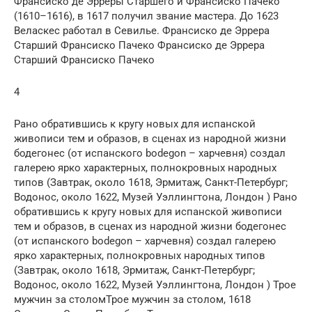
Франсиско де Эрреры Старшего и Франсиско Пачеко
(1610–1616), в 1617 получил звание мастера. До 1623
Веласкес работал в Севилье. Франсиско де Эррера
Старший Франсиско Пачеко Франсиско де Эррера
Старший Франсиско Пачеко
4
Рано обратившись к кругу новых для испанской
живописи тем и образов, в сценах из народной жизни
бодегонес (от испанского bodegon – харчевня) создал
галерею ярко характерных, полнокровных народных
типов (Завтрак, около 1618, Эрмитаж, Санкт-Петербург;
Водонос, около 1622, Музей Уэллингтона, Лондон ) Рано
обратившись к кругу новых для испанской живописи
тем и образов, в сценах из народной жизни бодегонес
(от испанского bodegon – харчевня) создал галерею
ярко характерных, полнокровных народных типов
(Завтрак, около 1618, Эрмитаж, Санкт-Петербург;
Водонос, около 1622, Музей Уэллингтона, Лондон ) Трое
мужчин за столомТрое мужчин за столом, 1618