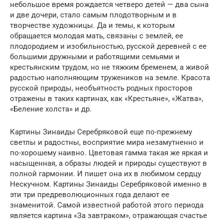
небольшое время рождается четверо детей — два сына
и две дочери, стало самым плодотворным и в
творчестве художницы. Да и темы, к которым
обращается молодая мать, связаны с землей, ее
плодородием и изобильностью, русской деревней с ее
большими дружными и работящими семьями и
крестьянским трудом, но не тяжким бременем, а живой
радостью наполняющим тружеников на земле. Красота
русской природы, необъятность родных просторов
отражены в таких картинах, как «Крестьяне», «Жатва»,
«Беление холста» и др.
Картины Зинаиды Серебряковой еще по-прежнему
светлы и радостны, восприятие мира незамутненно и
по-хорошему наивно. Цветовая гамма такая же яркая и
насыщенная, а образы людей и природы существуют в
полной гармонии. И пишет она их в любимом сердцу
Нескучном. Картины Зинаиды Серебряковой именно в
эти три предреволюционных года делают ее
знаменитой. Самой известной работой этого периода
является картина «За завтраком», отражающая счастье