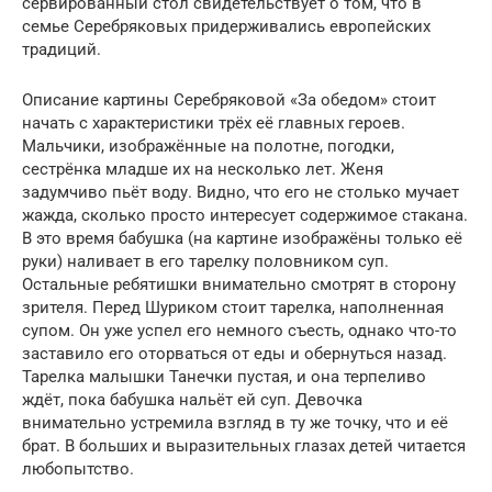
сервированный стол свидетельствует о том, что в
семье Серебряковых придерживались европейских
традиций.
Описание картины Серебряковой «За обедом» стоит
начать с характеристики трёх её главных героев.
Мальчики, изображённые на полотне, погодки,
сестрёнка младше их на несколько лет. Женя
задумчиво пьёт воду. Видно, что его не столько мучает
жажда, сколько просто интересует содержимое стакана.
В это время бабушка (на картине изображёны только её
руки) наливает в его тарелку половником суп.
Остальные ребятишки внимательно смотрят в сторону
зрителя. Перед Шуриком стоит тарелка, наполненная
супом. Он уже успел его немного съесть, однако что-то
заставило его оторваться от еды и обернуться назад.
Тарелка малышки Танечки пустая, и она терпеливо
ждёт, пока бабушка нальёт ей суп. Девочка
внимательно устремила взгляд в ту же точку, что и её
брат. В больших и выразительных глазах детей читается
любопытство.