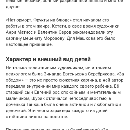
нежные персики, сочный разрезанный ананас и многое
другое.
«Натюрморт. Фрукты на блюде» стал началом его
работы в этом жанре. Кстати, в свое время художники
Анри Матисс и Валентин Серов рекомендовали эту
картину меценату Морозову. Для Машкова это было
настоящее признание.
Характер и внешний вид детей
Не только талантливым художником, но и тонким
психологом была Зинаида Евгеньевна Серебрякова. «За
обедом» — это не просто сюжетная картина, в ней автор
передала внутренний мир каждого своего ребёнка. Её
старший сын Евгений рос спокойным и мечтательным
мальчиком, Шурик отличался непоседливостью, а
доченька Танюша была очень активной и любопытной
девочкой. Эти черты характера каждого из детей
отчётливо видны на полотне.