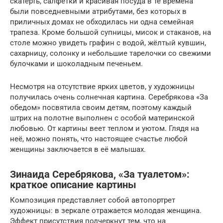
скатерть, салфетки и красивая посуда в те времена
были повседневными атрибутами, без которых в
приличных домах не обходилась ни одна семейная
трапеза. Кроме большой супницы, мисок и стаканов, на
столе можно увидеть графин с водой, жёлтый кувшин,
сахарницу, солонку и небольшие тарелочки со свежими
булочками и шоколадным печеньем.
Несмотря на отсутствие ярких цветов, у художницы
получилась очень солнечная картина. Серебрякова «За
обедом» посвятила своим детям, поэтому каждый
штрих на полотне выполнен с особой материнской
любовью. От картины веет теплом и уютом. Глядя на
неё, можно понять, что настоящее счастье любой
женщины заключается в её малышах.
Зинаида Серебрякова, «За туалетом»:
краткое описание картины
Композиция представляет собой автопортрет
художницы: в зеркале отражается молодая женщина.
Эффект присутствия подчеркнут тем, что на