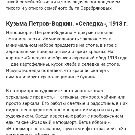
тихой семейной жизни и являющаяся воплощением
тихого и уютного семейного быта Серебряковых.
Кузьма Петров-Водкин. «Селедка», 1918 г.
Натюрморты Петрова-Водкина – документальная
летопись эпохи. Их уникальность заключается в
минимальном наборе предметов на столе, в игре с
зеркальными поверхностями и ярких красках. На
картине «Селедка» изображен скромный обед 1918 года
— две картофелины, кусок хлеба и селедка на столе.
Искусствоведы полагают, что красная скатерть
символизирует «революционные будни».
В натюрмортах художник часто использовал
зеркальные предметы – стаканы, самовар, чайник или
просто зеркала. Его работы светлые и радостные, в них
видно непосредственное восприятие мира и натуры
художником. Среди известных работ с изображением
еды также «Розовый натюрморт. Ветка яблони»,
«Натюрморт со стаканом, фруктом и фотографией», «За