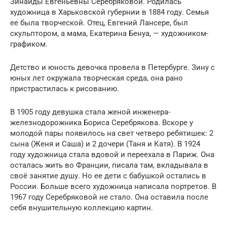
Зинаиды Евгеньевны Серебряковой. Родилась
художница в Харьковской губернии в 1884 году. Семья
ее была творческой. Отец, Евгений Лансере, был
скульптором, а мама, Екатерина Бенуа, — художником-
графиком.
Детство и юность девочка провела в Петербурге. Зину с
юных лет окружала творческая среда, она рано
пристрастилась к рисованию.
В 1905 году девушка стала женой инженера-
железнодорожника Бориса Серебрякова. Вскоре у
молодой пары появилось на свет четверо ребятишек: 2
сына (Женя и Саша) и 2 дочери (Таня и Катя). В 1924
году художница стала вдовой и переехала в Париж. Она
осталась жить во Франции, писала там, вкладывала в
своё занятие душу. Но ее дети с бабушкой остались в
России. Больше всего художница написала портретов. В
1967 году Серебряковой не стало. Она оставила после
себя внушительную коллекцию картин.