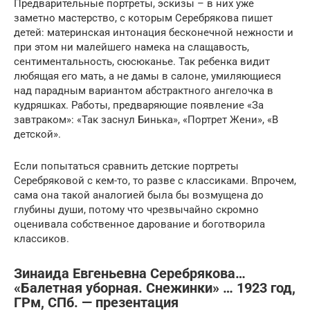
Предварительные портреты, эскизы – в них уже
заметно мастерство, с которым Серебрякова пишет
детей: материнская интонация бесконечной нежности и
при этом ни малейшего намека на слащавость,
сентиментальность, сюсюканье. Так ребенка видит
любящая его мать, а не дамы в салоне, умиляющиеся
над парадным вариантом абстрактного ангелочка в
кудряшках. Работы, предваряющие появление «За
завтраком»: «Так заснул Бинька», «Портрет Жени», «В
детской».
Если попытаться сравнить детские портреты
Серебряковой с кем-то, то разве с классиками. Впрочем,
сама она такой аналогией была бы возмущена до
глубины души, потому что чрезвычайно скромно
оценивала собственное дарование и боготворила
классиков.
Зинаида Евгеньевна Серебрякова…
«Балетная уборная. Снежинки» … 1923 год,
ГРм, СПб. — презентация