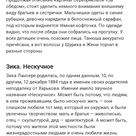
Продолжая описание картины Серебряковой «За
обедом», стоит уделить немного внимания внешнему
виду братьев и сестрички. Мальчишки одеты в синие
рубашки, девочку нарядили в белоснежный сарафан,
под которым виднеется тёмная кофточка. По одежде
видно, что после обеда они собрались на прогулку. У
всех детишек очень похожие лица. Танюша аккуратно
причёсана, а вот волосы у Шурика и Жени торчат в
разные стороны.
Зика. Нескучное
Зика Лансере родилась, по одним данным, 10, по
другим, 12 декабря 1884 года в имении своих родителей
неподалеку от Харькова. Имение имело звучное
название «Нескучное». Может быть потому, что людям,
в нем проживавшим, было нескучно жить — они
слишком любили тот мир, который их окружал, и были
увлечены творчеством: мать и братья — живописью,
отец — скульптурой, дед — архитектурой. А может быть,
потому что жители этой местности были
жизнерадостными людьми и очень любили жизнь.