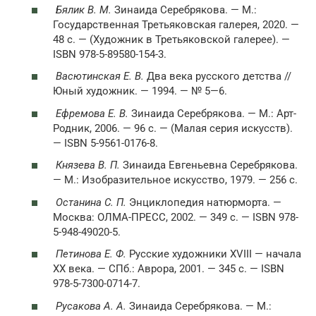
Бялик В. М.
Зинаида Серебрякова. — М.:
Государственная Третьяковская галерея, 2020. —
48 с. — (Художник в Третьяковской галерее). —
ISBN 978-5-89580-154-3.
Васютинская Е. В.
Два века русского детства //
Юный художник. — 1994. — № 5—6.
Ефремова Е. В.
Зинаида Серебрякова. — М.: Арт-
Родник, 2006. — 96 с. — (Малая серия искусств).
— ISBN 5-9561-0176-8.
Князева В. П.
Зинаида Евгеньевна Серебрякова.
— М.: Изобразительное искусство, 1979. — 256 с.
Останина С. П.
Энциклопедия натюрморта. —
Москва: ОЛМА-ПРЕСС, 2002. — 349 с. — ISBN 978-
5-948-49020-5.
Петинова Е. Ф.
Русские художники XVIII — начала
XX века. — СПб.: Аврора, 2001. — 345 с. — ISBN
978-5-7300-0714-7.
Русакова А. А.
Зинаида Серебрякова. — М.: