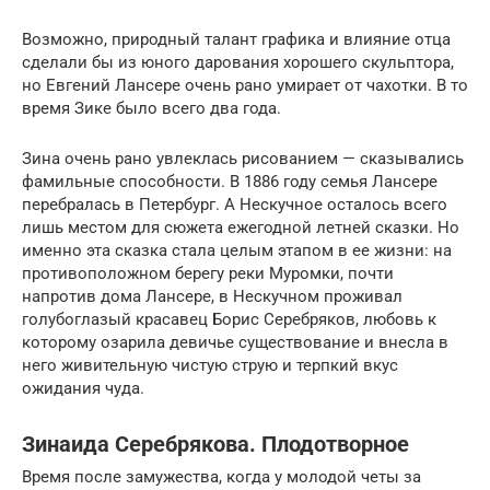
Возможно, природный талант графика и влияние отца
сделали бы из юного дарования хорошего скульптора,
но Евгений Лансере очень рано умирает от чахотки. В то
время Зике было всего два года.
Зина очень рано увлеклась рисованием — сказывались
фамильные способности. В 1886 году семья Лансере
перебралась в Петербург. А Нескучное осталось всего
лишь местом для сюжета ежегодной летней сказки. Но
именно эта сказка стала целым этапом в ее жизни: на
противоположном берегу реки Муромки, почти
напротив дома Лансере, в Нескучном проживал
голубоглазый красавец Борис Серебряков, любовь к
которому озарила девичье существование и внесла в
него живительную чистую струю и терпкий вкус
ожидания чуда.
Зинаида Серебрякова. Плодотворное
Время после замужества, когда у молодой четы за