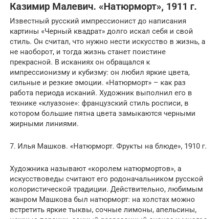
Казимир Малевич. «Натюрморт», 1911 г.
Известный русский импрессионист до написания
картины «Черный квадрат» долго искал себя и свой
стиль. Он считал, что нужно нести искусство в жизнь, а
не наоборот, и тогда жизнь станет поистине
прекрасной. В исканиях он обращался к
импрессионизму и кубизму: он любил яркие цвета,
сильные и резкие эмоции. «Натюрморт» – как раз
работа периода исканий. Художник выполнил его в
технике «клуазоне»: французский стиль росписи, в
котором большие пятна цвета замыкаются черными
жирными линиями.
7. Илья Машков. «Натюрморт. Фрукты на блюде», 1910 г.
Художника называют «королем натюрмортов», а
искусствоведы считают его родоначальником русской
колористической традиции. Действительно, любимым
жанром Машкова был натюрморт: на холстах можно
встретить яркие тыквы, сочные лимоны, апельсины,