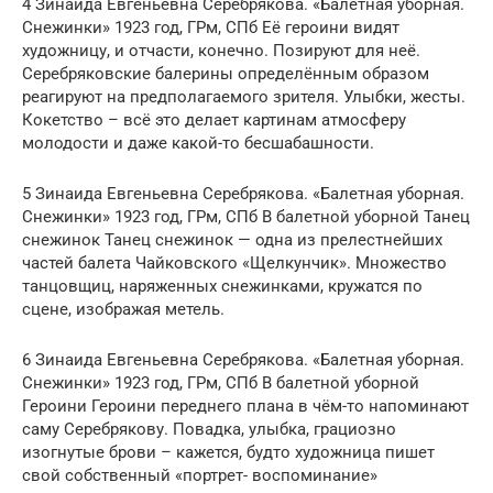
4 Зинаида Евгеньевна Серебрякова. «Балетная уборная.
Снежинки» 1923 год, ГРм, СПб Её героини видят
художницу, и отчасти, конечно. Позируют для неё.
Серебряковские балерины определённым образом
реагируют на предполагаемого зрителя. Улыбки, жесты.
Кокетство – всё это делает картинам атмосферу
молодости и даже какой-то бесшабашности.
5 Зинаида Евгеньевна Серебрякова. «Балетная уборная.
Снежинки» 1923 год, ГРм, СПб В балетной уборной Танец
снежинок Танец снежинок — одна из прелестнейших
частей балета Чайковского «Щелкунчик». Множество
танцовщиц, наряженных снежинками, кружатся по
сцене, изображая метель.
6 Зинаида Евгеньевна Серебрякова. «Балетная уборная.
Снежинки» 1923 год, ГРм, СПб В балетной уборной
Героини Героини переднего плана в чём-то напоминают
саму Серебрякову. Повадка, улыбка, грациозно
изогнутые брови – кажется, будто художница пишет
свой собственный «портрет- воспоминание»