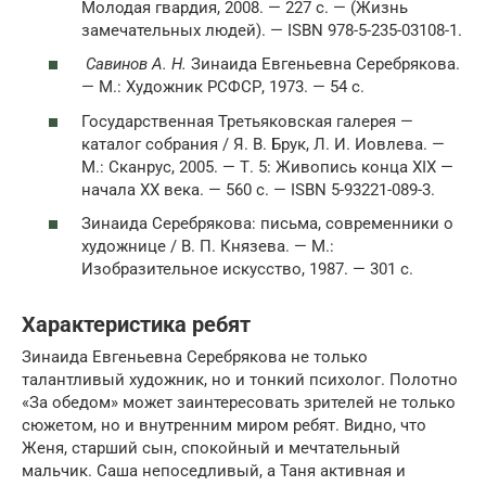
Молодая гвардия, 2008. — 227 с. — (Жизнь
замечательных людей). — ISBN 978-5-235-03108-1.
Савинов А. Н.
Зинаида Евгеньевна Серебрякова.
— М.: Художник РСФСР, 1973. — 54 с.
Государственная Третьяковская галерея —
каталог собрания / Я. В. Брук, Л. И. Иовлева. —
М.: Сканрус, 2005. — Т. 5: Живопись конца XIX —
начала XX века. — 560 с. — ISBN 5-93221-089-3.
Зинаида Серебрякова: письма, современники о
художнице / В. П. Князева. — М.:
Изобразительное искусство, 1987. — 301 с.
Характеристика ребят
Зинаида Евгеньевна Серебрякова не только
талантливый художник, но и тонкий психолог. Полотно
«За обедом» может заинтересовать зрителей не только
сюжетом, но и внутренним миром ребят. Видно, что
Женя, старший сын, спокойный и мечтательный
мальчик. Саша непоседливый, а Таня активная и