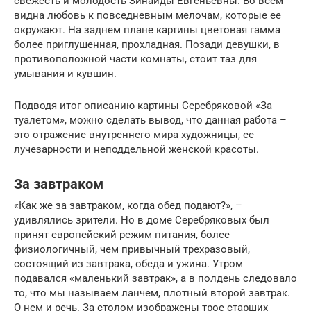
свежесть и молодость Зинаиды Евгеньевны. Во всем
видна любовь к повседневным мелочам, которые ее
окружают. На заднем плане картины цветовая гамма
более приглушенная, прохладная. Позади девушки, в
противоположной части комнаты, стоит таз для
умывания и кувшин.
Подводя итог описанию картины Серебряковой «За
туалетом», можно сделать вывод, что данная работа –
это отражение внутреннего мира художницы, ее
лучезарности и неподдельной женской красоты.
За завтраком
«Как же за завтраком, когда обед подают?», –
удивлялись зрители. Но в доме Серебряковых был
принят европейский режим питания, более
физиологичный, чем привычный трехразовый,
состоящий из завтрака, обеда и ужина. Утром
подавался «маленький завтрак», а в полдень следовало
то, что мы называем ланчем, плотный второй завтрак.
О нем и речь. За столом изображены трое старших