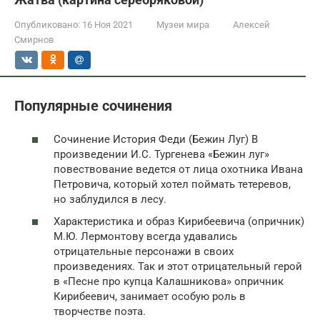
Опубликовано:
16 Ноя 2021
Музеи мира
Алексей
Смирнов
Популярные сочинения
Сочинение История Феди (Бежин Луг) В
произведении И.С. Тургенева «Бежин луг»
повествование ведется от лица охотника Ивана
Петровича, который хотел поймать тетеревов,
но заблудился в лесу.
Характеристика и образ Кирибеевича (опричник)
М.Ю. Лермонтову всегда удавались
отрицательные персонажи в своих
произведениях. Так и этот отрицательный герой
в «Песне про купца Калашникова» опричник
Кирибеевич, занимает особую роль в
творчестве поэта.