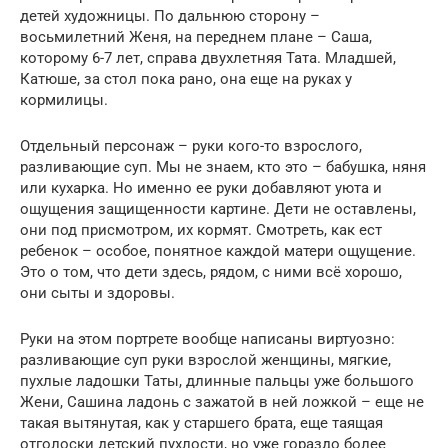
детей художницы. По дальнюю сторону –
восьмилетний Женя, на переднем плане – Саша,
которому 6-7 лет, справа двухлетняя Тата. Младшей,
Катюше, за стол пока рано, она еще на руках у
кормилицы.
Отдельный персонаж – руки кого-то взрослого,
разливающие суп. Мы не знаем, кто это – бабушка, няня
или кухарка. Но именно ее руки добавляют уюта и
ощущения защищенности картине. Дети не оставлены,
они под присмотром, их кормят. Смотреть, как ест
ребенок – особое, понятное каждой матери ощущение.
Это о том, что дети здесь, рядом, с ними всё хорошо,
они сыты и здоровы.
Руки на этом портрете вообще написаны виртуозно:
разливающие суп руки взрослой женщины, мягкие,
пухлые ладошки Таты, длинные пальцы уже большого
Жени, Сашина ладонь с зажатой в ней ложкой – еще не
такая вытянутая, как у старшего брата, еще таящая
отголоски детский пухлости, но уже гораздо более