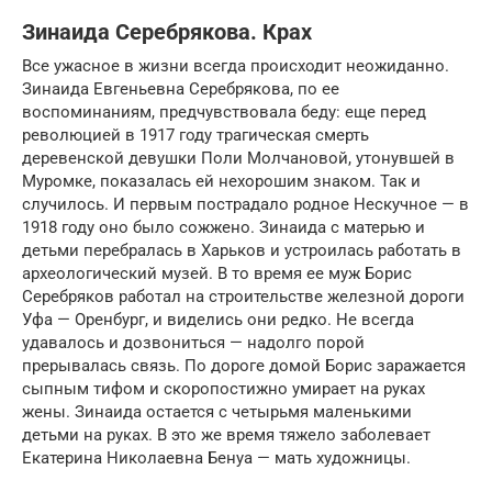
Зинаида Серебрякова. Крах
Все ужасное в жизни всегда происходит неожиданно.
Зинаида Евгеньевна Серебрякова, по ее
воспоминаниям, предчувствовала беду: еще перед
революцией в 1917 году трагическая смерть
деревенской девушки Поли Молчановой, утонувшей в
Муромке, показалась ей нехорошим знаком. Так и
случилось. И первым пострадало родное Нескучное — в
1918 году оно было сожжено. Зинаида с матерью и
детьми перебралась в Харьков и устроилась работать в
археологический музей. В то время ее муж Борис
Серебряков работал на строительстве железной дороги
Уфа — Оренбург, и виделись они редко. Не всегда
удавалось и дозвониться — надолго порой
прерывалась связь. По дороге домой Борис заражается
сыпным тифом и скоропостижно умирает на руках
жены. Зинаида остается с четырьмя маленькими
детьми на руках. В это же время тяжело заболевает
Екатерина Николаевна Бенуа — мать художницы.