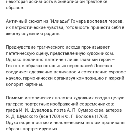
некоторая эскизность в живописной трактовке
образов.
Античный сюжет из “Илиады” Гомера воспевал героев,
их патриотические чувства, готовность принести себя в
жертву служению родине.
Предчувствие трагического исхода пронизывает
патетическую сцену, представленную художником.
Однако подлинно патетичен лишь главный герой –
Гектор, в образах остальных персонажей Лосенко
соединяет сдержанно-величавое и естественно-суровое
начало, гармонически организуя композицию и жаркий
колорит картины.
Помимо исторических полотен художник создал целую
галерею портретных изображений современников:
графа И. И. Шувалова, поэта А. П. Сумарокова, актеров
Я. Д. Шумского (все 1760) и Ф. Г. Волкова (1763).
Одухотворенностью и человеческим теплом пронизаны
образы портретируемых.