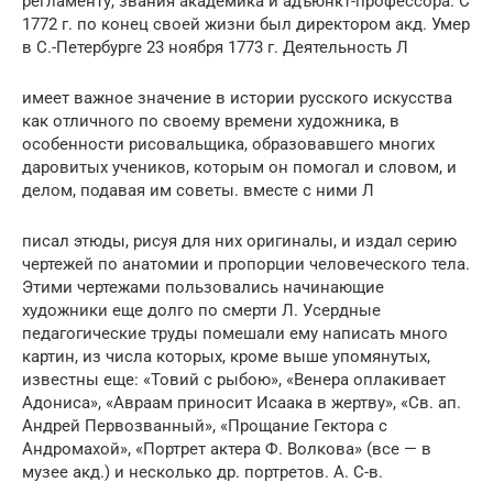
регламенту, звания академика и адъюнкт-профессора. С
1772 г. по конец своей жизни был директором акд. Умер
в С.-Петербурге 23 ноября 1773 г. Деятельность Л
имеет важное значение в истории русского искусства
как отличного по своему времени художника, в
особенности рисовальщика, образовавшего многих
даровитых учеников, которым он помогал и словом, и
делом, подавая им советы. вместе с ними Л
писал этюды, рисуя для них оригиналы, и издал серию
чертежей по анатомии и пропорции человеческого тела.
Этими чертежами пользовались начинающие
художники еще долго по смерти Л. Усердные
педагогические труды помешали ему написать много
картин, из числа которых, кроме выше упомянутых,
известны еще: «Товий с рыбою», «Венера оплакивает
Адониса», «Авраам приносит Исаака в жертву», «Св. ап.
Андрей Первозванный», «Прощание Гектора с
Андромахой», «Портрет актера Ф. Волкова» (все — в
музее акд.) и несколько др. портретов. А. С-в.