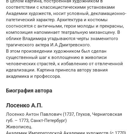
В целом картина, построенная художником в
соответствии с классицистическими установками
Академии художеств, носит условный, декламационно-
патетический характер. Архитектура и костюмы
соотносятся с античными, герои молоды и прекрасны,
композиция напоминает театральную мизансцену. В
облике Владимира угадываются черты знаменитого
трагического актера И.А.Дмитревского.
В этом произведении художником был сделан
существенный шаг к воплощению в живописи
человеческих страстей, к избавлению от отвлеченной
идеализации. Картина принесла автору звания
академика и профессора.
Биография автора
Лосенко А.П.
Лосенко Антон Павлович (1737, Глухов, Черниговская
губ. – 1773, Санкт-Петербург)
Живописец.
Академик Императорской Академии художеств (с 1770).