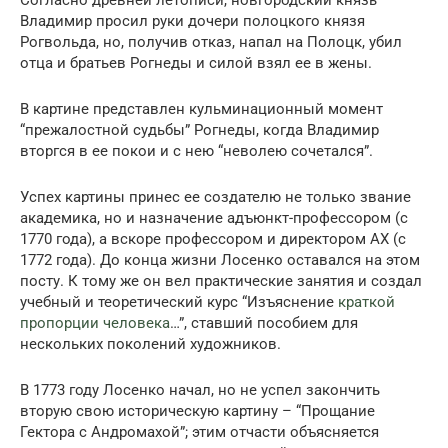
Согласно древней летописи, новгородский князь
Владимир просил руки дочери полоцкого князя
Рогвольда, но, получив отказ, напал на Полоцк, убил
отца и братьев Рогнеды и силой взял ее в жены.
В картине представлен кульминационный момент
“прежалостной судьбы” Рогнеды, когда Владимир
вторгся в ее покои и с нею “неволею сочетался”.
Успех картины принес ее создателю не только звание
академика, но и назначение адъюнкт-профессором (с
1770 года), а вскоре профессором и директором АХ (с
1772 года). До конца жизни Лосенко оставался на этом
посту. К тому же он вел практические занятия и создал
учебный и теоретический курс “Изъяснение
краткой
пропорции человека
…”, ставший пособием для
нескольких поколений художников.
В 1773 году Лосенко начал, но не успел закончить
вторую свою историческую картину – “Прощание
Гектора с Андромахой”; этим отчасти объясняется