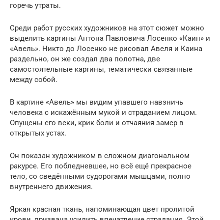
горечь утраты.
Среди работ русских художников на этот сюжет можно
выделить картины Антона Павловича Лосенко «Каин» и
«Авель». Никто до Лосенко не рисовал Авеля и Каина
раздельно, он же создал два полотна, две
самостоятельные картины, тематически связанные
между собой.
В картине «Авель» мы видим упавшего навзничь
человека с искажённым мукой и страданием лицом.
Опущены его веки, крик боли и отчаяния замер в
открытых устах.
Он показан художником в сложном диагональном
ракурсе. Его побледневшее, но всё ещё прекрасное
тело, со сведёнными судорогами мышцами, полно
внутреннего движения.
Яркая красная ткань, напоминающая цвет пролитой
крови, призвана усилить впечатление страдания. Этой