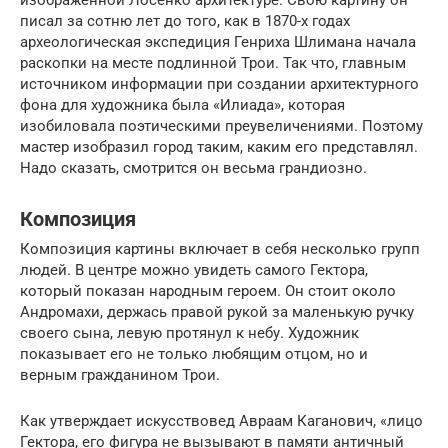
изображённой Лосенко архитектуре. Свою картину он
писал за сотню лет до того, как в 1870-х годах
археологическая экспедиция Генриха Шлимана начала
раскопки на месте подлинной Трои. Так что, главным
источником информации при создании архитектурного
фона для художника была «Илиада», которая
изобиловала поэтическими преувеличениями. Поэтому
мастер изобразил город таким, каким его представлял.
Надо сказать, смотрится он весьма грандиозно.
Композиция
Композиция картины включает в себя несколько групп
людей. В центре можно увидеть самого Гектора,
который показан народным героем. Он стоит около
Андромахи, держась правой рукой за маленькую ручку
своего сына, левую протянул к небу. Художник
показывает его не только любящим отцом, но и
верным гражданином Трои.
Как утверждает искусствовед Авраам Каганович, «лицо
Гектора, его фигура не вызывают в памяти античный