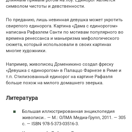
длинным прямым рогом на лбу. Единорог является
символом чистоты и девственности.
По преданию, лишь невинная девушка может укротить
свирепого единорога. Картина «Дама с единорогом»
написана Рафаэлем Санти по мотивам популярного во
времена ренессанса и маньеризма мифологического
сюжета, который использовали в своих картинах
многие художники.
Например, живописец Доменикино создал фреску
«Девушка с единорогом» в Палаццо Фарнезе в Риме и
т.п. Стилизованный единорог на картине Рафаэля
больше похож на милого домашнего зверька.
Литература
Большая иллюстрированная энциклопедия
живописи.. — М.: ОЛМА Медиа-Групп, 2011. — 305
с. — ISBN 978-5-373-03516-3.