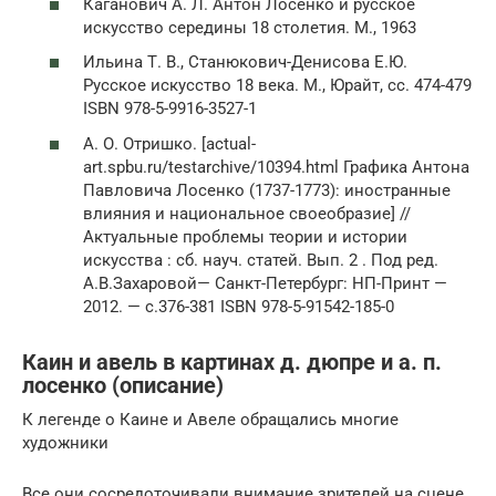
Каганович А. Л. Антон Лосенко и русское
искусство середины 18 столетия. М., 1963
Ильина Т. В., Станюкович-Денисова Е.Ю.
Русское искусство 18 века. М., Юрайт, сc. 474-479
ISBN 978-5-9916-3527-1
А. О. Отришко. [actual-
art.spbu.ru/testarchive/10394.html Графика Антона
Павловича Лосенко (1737-1773): иностранные
влияния и национальное своеобразие] //
Актуальные проблемы теории и истории
искусства : сб. науч. статей. Вып. 2 . Под ред.
А.В.Захаровой— Санкт-Петербург: НП-Принт —
2012. — с.376-381 ISBN 978-5-91542-185-0
Каин и авель в картинах д. дюпре и а. п.
лосенко (описание)
К легенде о Каине и Авеле обращались многие
художники
Все они сосредоточивали внимание зрителей на сцене