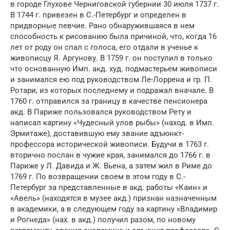
в городе Глухове Черниговской губернии 30 июля 1737 г.
В 1744 г. привезен в С.-Петербург и определен в
придворные певчие. Рано обнаружившаяся в нем
способность к рисованию была причиной, что, когда 16
лет от роду он спал с голоса, его отдали в ученье к
живописцу Я. Аргунову. В 1759 г. он поступил в только
что основанную Имп. акд. худ. подмастерьем живописи
и занимался ею под руководством Ле-Лоррена и гр. П.
Ротари, из которых последнему и подражал вначале. В
1760 г. отправился за границу в качестве пенсионера
акд. В Париже пользовался руководством Рету и
написал картину «Чудесный улов рыбы» (наход. в Имп.
Эрмитаже), доставившую ему звание адъюнкт-
профессора исторической живописи. Будучи в 1763 г.
вторично послан в чужие края, занимался до 1766 г. в
Париже у Л. Давида и Ж. Вьена, а затем жил в Риме до
1769 г. По возвращении своем в этом году в С.-
Петербург за представленные в акд. работы «Каин» и
«Авель» (находятся в музее акд.) признан назначенным
в академики, а в следующем году за картину «Владимир
и Рогнеда» (нах. в акд.) получил разом, по новому