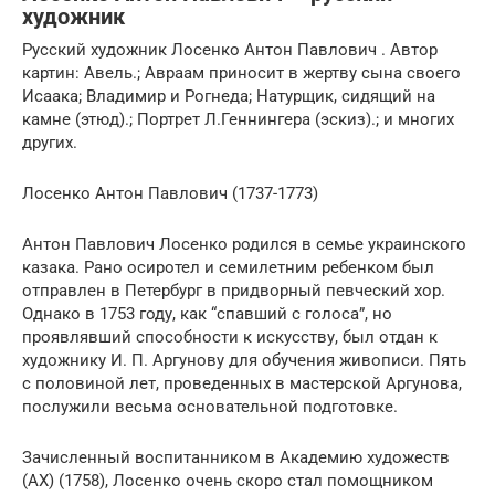
художник
Русский художник Лосенко Антон Павлович . Автор
картин: Авель.; Авраам приносит в жертву сына своего
Исаака; Владимир и Рогнеда; Натурщик, сидящий на
камне (этюд).; Портрет Л.Геннингера (эскиз).; и многих
других.
Лосенко Антон Павлович (1737-1773)
Антон Павлович Лосенко родился в семье украинского
казака. Рано осиротел и семилетним ребенком был
отправлен в Петербург в придворный певческий хор.
Однако в 1753 году, как “спавший с голоса”, но
проявлявший способности к искусству, был отдан к
художнику И. П. Аргунову для обучения живописи. Пять
с половиной лет, проведенных в мастерской Аргунова,
послужили весьма основательной подготовке.
Зачисленный воспитанником в Академию художеств
(АХ) (1758), Лосенко очень скоро стал помощником