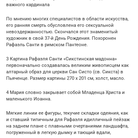
важного кардинала
По мнению многих специалистов в области искусства,
его ранняя смерть обусловлена его сексуальной
невоздержанностью. Скончался этот знаменитый
художник в свой 37-й День Рождения. Похоронен
Рафаэль Санти в римском Пантеоне.
3 Картина Рафаэля Санти «Сикстинская мадонна»
первоначально создавалась великим живописцем как
алтарный образ для церкви Сан Систо (св. Сикста) в
Пьяченце. Размер картины 270 x 201 см, холст, масло.
4 Мария словно закрывает собой Младенца Христа и
маленького Иоанна.
Мягкие линии ее фигуры, текучие складки одеяния, как
и ставший типичным для Рафаэля идилличный пейзаж
на заднем плане с плавными очертаниями ландшафта,
погруженный в легкую дымку и тающий вдали,