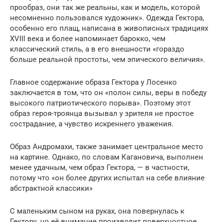
прообраз, они так же реальны, как и модель, которой
несомненно пользовался художник». Одежда Гектора,
особенно его плащ, написана в живописных традициях
XVIII века и более напоминает барокко, чем
классический стиль, а в его внешности «гораздо
больше реальной простоты, чем эпического величия».
Главное содержание образа Гектора у Лосенко
заключается в том, что он «полон силы, веры в победу
высокого патриотического порыва». Поэтому этот
образ героя-троянца вызывал у зрителя не простое
сострадание, а чувство искреннего уважения.
Образ Андромахи, также занимает центральное место
на картине. Однако, по словам Кагановича, выполнен
менее удачным, чем образ Гектора, — в частности,
потому что «он более других испытал на себе влияние
абстрактной классики»
С маленьким сыном на руках, она повернулась к
Гектору, но её внимание производит поверхностное