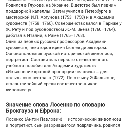
Родился в Глухове, на Украине. В детстве был певчим
придворной капеллы. Затем учился в Петербурге в
мастерской И.П. Аргунова (1753–1758) и в Академии
художеств (1758–1760). Совершенствовался в Париже у
Ж. Рету и под руководством Ж.-М. Вьена (1760–1764),
работал в Италии, в Риме (1765–1768).
Один из первых русских профессоров Академии
художеств, некоторое время был ее директором.
Основоположник русской исторической живописи,
портретист. Составитель первого отечественного
учебного пособия для Академии художеств
«Изъяснение краткой пропорции человека … для
пользы юношества…» (1772). По отзыву Э.Фальконе,
«талантливейший среди соотечественников
живописец».
Значение слова Лосенко по словарю
Брокгауза и Ефрона:
Лосенко (Антон Павлович) — исторический живописец
и портретист, сын разорившегося подрядчика. родился