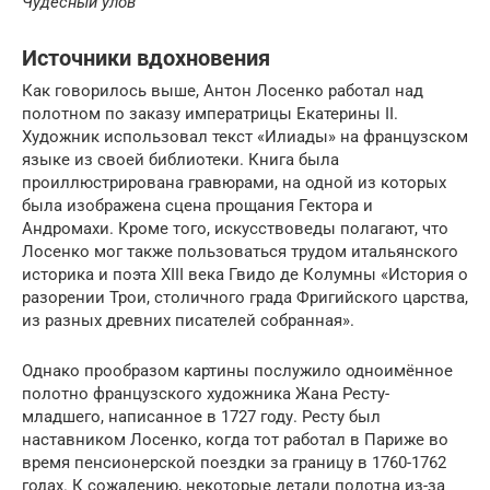
Чудесный улов
Источники вдохновения
Как говорилось выше, Антон Лосенко работал над
полотном по заказу императрицы Екатерины II.
Художник использовал текст «Илиады» на французском
языке из своей библиотеки. Книга была
проиллюстрирована гравюрами, на одной из которых
была изображена сцена прощания Гектора и
Андромахи. Кроме того, искусствоведы полагают, что
Лосенко мог также пользоваться трудом итальянского
историка и поэта XIII века Гвидо де Колумны «История о
разорении Трои, столичного града Фригийского царства,
из разных древних писателей собранная».
Однако прообразом картины послужило одноимённое
полотно французского художника Жана Ресту-
младшего, написанное в 1727 году. Ресту был
наставником Лосенко, когда тот работал в Париже во
время пенсионерской поездки за границу в 1760-1762
годах. К сожалению, некоторые детали полотна из-за