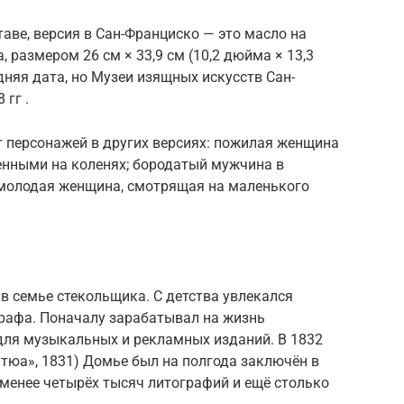
таве, версия в Сан-Франциско — это масло на
 размером 26 см × 33,9 см (10,2 дюйма × 13,3
дняя дата, но Музеи изящных искусств Сан-
гг .
т персонажей в других версиях: пожилая женщина
енными на коленях; бородатый мужчина в
 молодая женщина, смотрящая на маленького
 в семье стекольщика. С детства увлекался
графа. Поначалу зарабатывал на жизнь
ля музыкальных и рекламных изданий. В 1832
нтюа», 1831) Домье был на полгода заключён в
е менее четырёх тысяч литографий и ещё столько