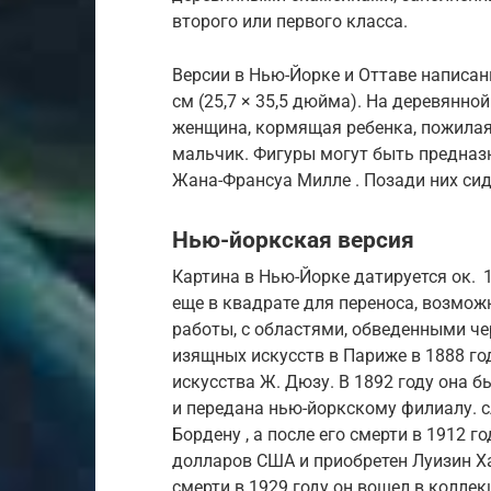
второго или первого класса.
Версии в Нью-Йорке и Оттаве написан
см (25,7 × 35,5 дюйма). На деревянно
женщина, кормящая ребенка, пожилая
мальчик. Фигуры могут быть предназ
Жана-Франсуа Милле . Позади них си
Нью-йоркская версия
Картина в Нью-Йорке датируется
ок.
1
еще в квадрате для переноса, возможн
работы, с областями, обведенными че
изящных искусств
в Париже в 1888 го
искусства Ж. Дюзу. В 1892 году она 
и передана нью-йоркскому филиалу. с
Бордену
, а после его смерти в 1912 г
долларов США и приобретен
Луизин Х
смерти в 1929 году он вошел в колле