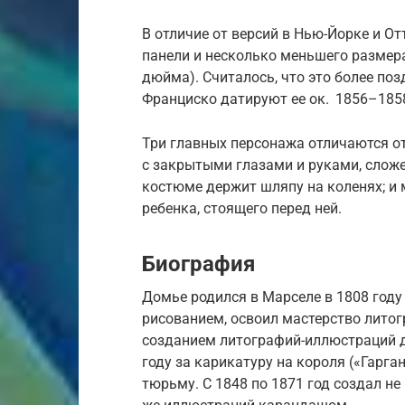
В отличие от версий в Нью-Йорке и От
панели и несколько меньшего размера,
дюйма). Считалось, что это более поз
Франциско датируют ее
ок.
1856–1858 
Три главных персонажа отличаются о
с закрытыми глазами и руками, слож
костюме держит шляпу на коленях; и
ребенка, стоящего перед ней.
Биография
Домье родился в Марселе в 1808 году
рисованием, освоил мастерство лито
созданием литографий-иллюстраций д
году за карикатуру на короля («Гарга
тюрьму. С 1848 по 1871 год создал н