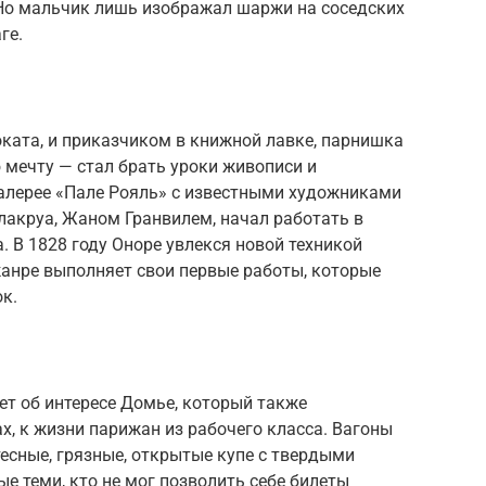
 Но мальчик лишь изображал шаржи на соседских
ге.
ката, и приказчиком в книжной лавке, парнишка
ю мечту — стал брать уроки живописи и
галерее «Пале Рояль» с известными художниками
лакруа, Жаном Гранвилем, начал работать в
 В 1828 году Оноре увлекся новой техникой
жанре выполняет свои первые работы, которые
к.
ет об интересе Домье, который также
х, к жизни парижан из рабочего класса. Вагоны
тесные, грязные, открытые купе с твердыми
 теми, кто не мог позволить себе билеты