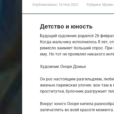
Опубликовано:
16 Ноя 2021
Рубрика:
Музеи
Детство и юность
Будущий художник родился 26 февраля
Когда мальчику исполнилось 8 лет, от
ремесло заимеет больший спрос. При
ему. Но тот не проявлял никакого инт
Художник Оноре Домье
Он рос настоящим разгильдяем, люб
жизнью парижских улочек: вон там в 
проститутки, булочник разгружает т
Вокруг юного Оноре кипела разнообра
запечатлеть во всей красоте момента.