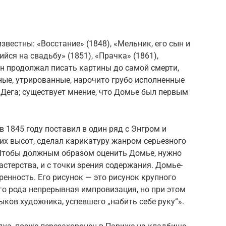
вестны: «Восстание» (1848), «Мельник, его сын и
йся на свадьбу» (1851), «Прачка» (1861),
н продолжал писать картины до самой смерти,
кные, утрированные, нарочито грубо исполненные
Дега; существует мнение, что Домье был первым
 1845 году поставил в один ряд с Энгром и
их высот, сделал карикатуру жанром серьезного
. Чтобы должным образом оценить Домье, нужно
астерства, и с точки зрения содержания. Домье-
ренность. Его рисунок — это рисунок крупного
его рода непрерывная импровизация, но при этом
ыков художника, успевшего „набить себе руку“».