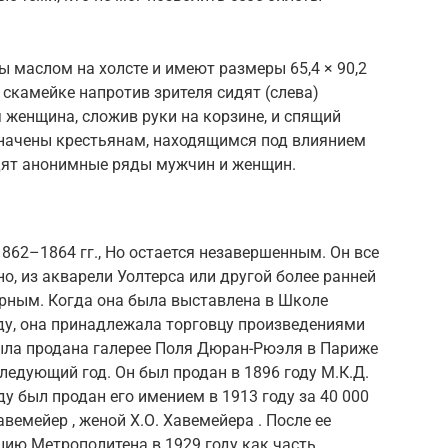
ы маслом на холсте и имеют размеры 65,4 × 90,2
й скамейке напротив зрителя сидят (слева)
 женщина, сложив руки на корзине, и спящий
начены крестьянам, находящимся под влиянием
дят анонимные ряды мужчин и женщин.
862–1864 гг., Но остается незавершенным. Он все
о, из акварели Уолтерса или другой более ранней
рным. Когда она была выставлена ​​в
Школе
ду, она принадлежала торговцу произведениями
была продана галерее
Поля Дюран-Рюэля
в Париже
ледующий год. Он был продан в 1896 году
М.К.Д.
оду был продан его имением в 1913 году за 40 000
авемейер
, женой
Х.О. Хавемейера
. После ее
кцию Метрополитена в 1929 году как часть