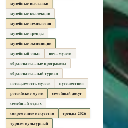
музейные выставки
музейные коллекции
музейные технологии
музейные тренды
музейные экспозиции
музейный опыт
ночь музеев
образовательные программы
образовательный туризм
посещаемость музеев
путешествия
российские музеи
семейный досуг
семейный отдых
современное искусство
тренды 2026
туризм культурный