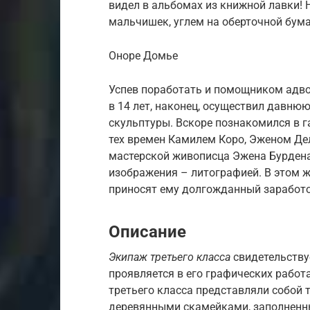
видел в альбомах из книжной лавки!
мальчишек, углем на оберточной бума
Оноре Домье
Успев поработать и помощником адво
в 14 лет, наконец, осуществил давню
скульптуры. Вскоре познакомился в 
тех времен Камилем Коро, Эженом Де
мастерской живописца Эжена Бурдена.
изображения – литографией. В этом 
приносят ему долгожданный заработо
Описание
Экипаж третьего класса
свидетельству
проявляется в его графических работа
третьего класса представляли собой 
деревянными скамейками, заполненные