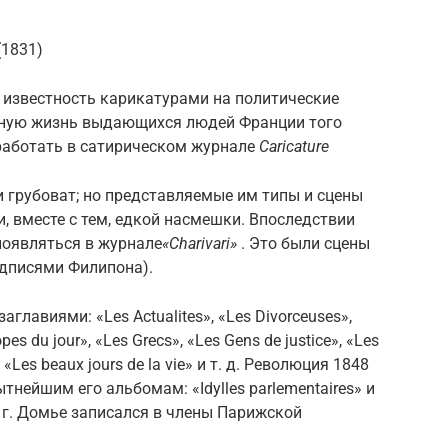
(1831)
ю известность карикатурами на политические
тную жизнь выдающихся людей Франции того
 работать в сатирическом журнале
Caricature
 грубоват; но представляемые им типы и сцены
, вместе с тем, едкой насмешки. Впоследствии
появляться в журнале
«Charivari»
. Это были сцены
одписями Филипона).
аглавиями: «Les Actualites», «Les Divorceuses»,
pes du jour», «Les Grecs», «Les Gens de justice», «Les
», «Les beaux jours de la vie» и т. д. Революция 1848
нейшим его альбомам: «Idylles parlementaires» и
71 г. Домье записался в члены Парижской