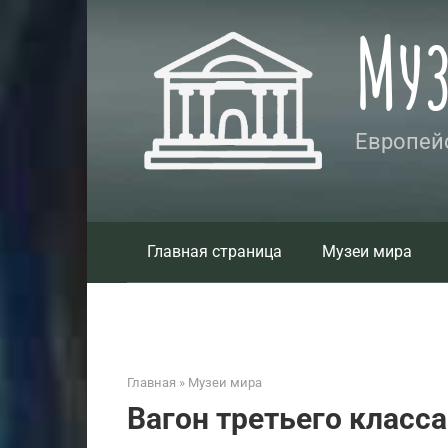
Перейти
Му
к
контенту
Европейс
Главная страница
Музеи мира
Главная
»
Музеи мира
Вагон третьего класса -