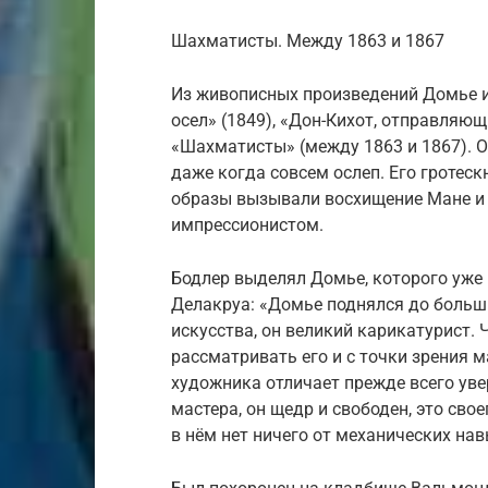
Шахматисты. Между 1863 и 1867
Из живописных произведений Домье из
осел» (1849), «Дон-Кихот, отправляющи
«Шахматисты» (между 1863 и 1867). О
даже когда совсем ослеп. Его гротес
образы вызывали восхищение Мане и 
импрессионистом.
Бодлер выделял Домье, которого уже в
Делакруа: «Домье поднялся до больш
искусства, он великий карикатурист
рассматривать его и с точки зрения м
художника отличает прежде всего уве
мастера, он щедр и свободен, это сво
в нём нет ничего от механических нав