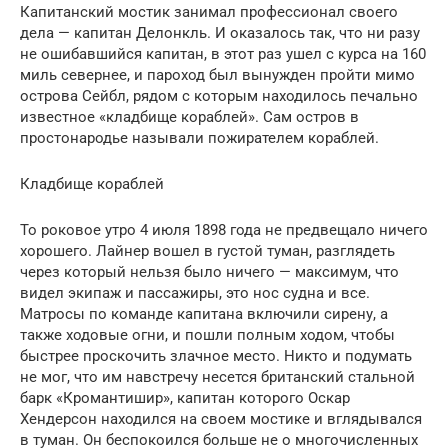
Капитанский мостик занимал профессионал своего
дела — капитан Делонкль. И оказалось так, что ни разу
не ошибавшийся капитан, в этот раз ушел с курса на 160
миль севернее, и пароход был вынужден пройти мимо
острова Сейбл, рядом с которым находилось печально
известное «кладбище кораблей». Сам остров в
простонародье называли пожирателем кораблей.
Кладбище кораблей
То роковое утро 4 июля 1898 года не предвещало ничего
хорошего. Лайнер вошел в густой туман, разглядеть
через который нельзя было ничего — максимум, что
видел экипаж и пассажиры, это нос судна и все.
Матросы по команде капитана включили сирену, а
также ходовые огни, и пошли полным ходом, чтобы
быстрее проскочить злачное место. Никто и подумать
не мог, что им навстречу несется британский стальной
барк «Кромантишир», капитан которого Оскар
Хендерсон находился на своем мостике и вглядывался
в туман. Он беспокоился больше не о многочисленных