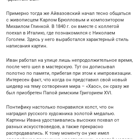
Примерно тогда же Айвазовский начал тесно общаться
с живописцем Карлом Брюлловым и композитором
Михаилом Глинкой. В 1840 г. он вместе с коллегой
поехал в Италию, где познакомился с Николаем
Гоголем. Здесь у него выработался характерный стиль
написания картин.
Иван работал на улице лишь непродолжительное время,
после чего шел в мастерскую. Тут он дописывал
полотно по памяти, прибегая при этом к импровизации.
Интересен факт, что когда он представил свой новый
шедевр на тему сотворения мира – «Хаос», он сразу же
был приобретен Папой римским Григорием XVI.
Понтифику настолько понравился холст, что он
наградил русского художника золотой медалью.
Картины Ивана удостаивались высоких похвал от
разных искусствоведов, а также прекрасно
распродавались. К тому моменту он уже имел