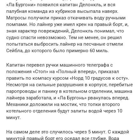
«Ла Бургони» появился капитан Делонкль, и вся
палубная команда из кубриков высыпала наверх.
Матросы получили приказ откачивать воду ручными
помпами. Но лайнер уже имел крен на правый борт, и,
зная характер повреждений, Делонкль понимал, что
судно спасти невозможно. Тем не менее, он решил
попытаться выбросить лайнер на песчаные отмели
Сейбла, до которого было примерно 60 миль.
Капитан перевел ручки машинного телеграфа с
положения «Стоп» на «Полный вперед», приказал
править по компасу курсом «Норд 10 градусов к осту».
Несмотря на сильные разрушения в корпусе, перебитые
паропроводы и панику в котельном отделении, машина
лайнера заработала, и «Ла Бургонь» рванулась вперед.
Механики доложили на мостик, что топки второго
котельного отделения будут залиты водой через 10
минут.
На самом деле это случилось через 5 минут. С каждой
минутой правый борт его оседал все глубже. Вода