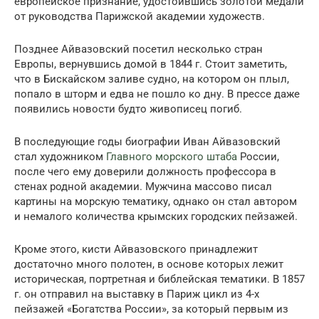
европейское признание, удостоившись золотой медали
от руководства Парижской академии художеств.
Позднее Айвазовский посетил несколько стран
Европы, вернувшись домой в 1844 г. Стоит заметить,
что в Бискайском заливе судно, на котором он плыл,
попало в шторм и едва не пошло ко дну. В прессе даже
появились новости будто живописец погиб.
В последующие годы биографии Иван Айвазовский
стал художником
Главного морского штаба
России,
после чего ему доверили должность профессора в
стенах родной академии. Мужчина массово писал
картины на морскую тематику, однако он стал автором
и немалого количества крымских городских пейзажей.
Кроме этого, кисти Айвазовского принадлежит
достаточно много полотен, в основе которых лежит
историческая, портретная и библейская тематики. В 1857
г. он отправил на выставку в Париж цикл из 4-х
пейзажей «Богатства России», за который первым из