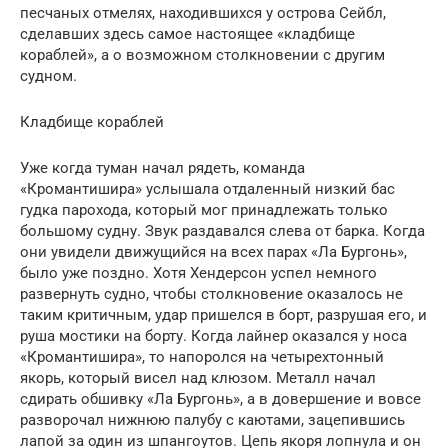
песчаных отмелях, находившихся у острова Сейбл,
сделавших здесь самое настоящее «кладбище
кораблей», а о возможном столкновении с другим
судном.
Кладбище кораблей
Уже когда туман начал рядеть, команда
«Кромантишира» услышала отдаленный низкий бас
гудка парохода, который мог принадлежать только
большому судну. Звук раздавался слева от барка. Когда
они увидели движущийся на всех парах «Ла Бургонь»,
было уже поздно. Хотя Хендерсон успел немного
развернуть судно, чтобы столкновение оказалось не
таким критичным, удар пришелся в борт, разрушая его, и
руша мостики на борту. Когда лайнер оказался у носа
«Кромантишира», то напоролся на четырехтонный
якорь, который висел над клюзом. Металл начал
сдирать обшивку «Ла Бургонь», а в довершение и вовсе
разворочал нижнюю палубу с каютами, зацепившись
лапой за один из шпангоутов. Цепь якоря лопнула и он