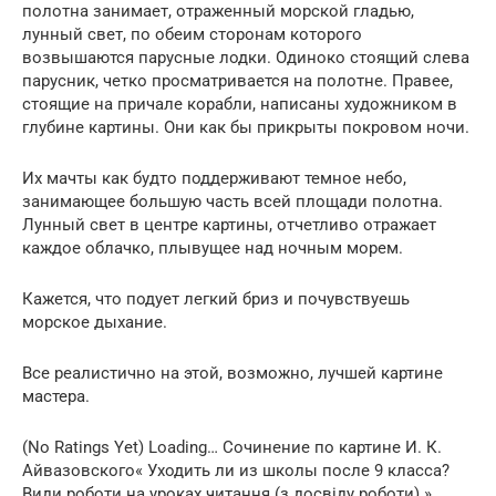
полотна занимает, отраженный морской гладью,
лунный свет, по обеим сторонам которого
возвышаются парусные лодки. Одиноко стоящий слева
парусник, четко просматривается на полотне. Правее,
стоящие на причале корабли, написаны художником в
глубине картины. Они как бы прикрыты покровом ночи.
Их мачты как будто поддерживают темное небо,
занимающее большую часть всей площади полотна.
Лунный свет в центре картины, отчетливо отражает
каждое облачко, плывущее над ночным морем.
Кажется, что подует легкий бриз и почувствуешь
морское дыхание.
Все реалистично на этой, возможно, лучшей картине
мастера.
(No Ratings Yet) Loading… Сочинение по картине И. К.
Айвазовского« Уходить ли из школы после 9 класса?
Види роботи на уроках читання (з досвіду роботи) »