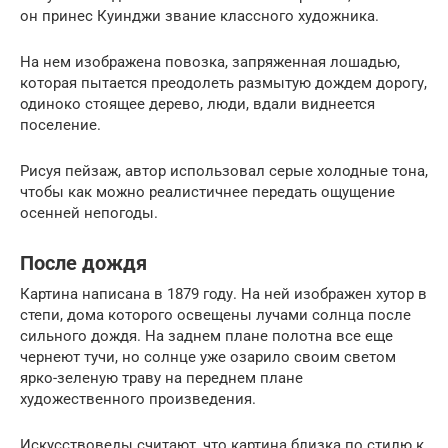
он принес Куинджи звание классного художника.
На нем изображена повозка, запряженная лошадью,
которая пытается преодолеть размытую дождем дорогу,
одиноко стоящее дерево, люди, вдали виднеется
поселение.
Рисуя пейзаж, автор использовал серые холодные тона,
чтобы как можно реалистичнее передать ощущение
осенней непогоды.
После дождя
Картина написана в 1879 году. На ней изображен хутор в
степи, дома которого освещены лучами солнца после
сильного дождя. На заднем плане полотна все еще
чернеют тучи, но солнце уже озарило своим светом
ярко-зеленую траву на переднем плане
художественного произведения.
Искусствоведы считают, что картина близка по стилю к