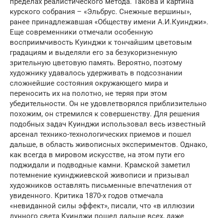
пределах реалистического метода. Такова и картина
курского собрания – «Эльбрус. Снежные вершины»,
ранее принадлежавшая «Обществу имени А.И.Куинджи».
Еще современники отмечали особенную
восприимчивость Куинджи к тончайшим цветовым
градациям и выделяли его за безукоризненную
зрительную цветовую память. Вероятно, поэтому
художнику удавалось удерживать в подсознании
сложнейшие состояния окружающего мира и
переносить их на полотно, не теряя при этом
убедительности. Он не удовлетворялся приблизительно
похожим, он стремился к совершенству. Для решения
подобных задач Куинджи использовал весь известный
арсенал технико-технологических приемов и пошел
дальше, в область живописных экспериментов. Однако,
как всегда в мировом искусстве, на этом пути его
поджидали и подводные камни. Крамской заметил
потемнение куинджиевской живописи и призывал
художников оставлять письменные впечатления от
увиденного. Критика 1870-х годов отмечала
«невиданной силы эффект», писали, что «в иллюзии
лунного света Куинджи пошел дальше всех, даже