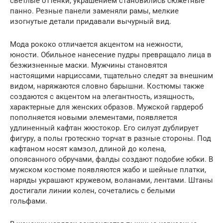
светлые оттенки, украшением становились сюжетные
панно. Резные панели заменяли рамы, мелкие
изогнутые детали придавали вычурный вид.
Мода рококо отличается акцентом на нежности,
юности. Обильное нанесение пудры превращало лица в
безжизненные маски. Мужчины становятся
настоящими нарциссами, тщательно следят за внешним
видом, наряжаются словно барышни. Костюмы также
создаются с акцентом на элегантность, изящность,
характерные для женских образов. Мужской гардероб
пополняется новыми элементами, появляется
удлиненный кафтан жюстокор. Его силуэт дублирует
фигуру, а полы гротескно торчат в разные стороны. Под
кафтаном носят камзол, длиной до колена,
опоясанного обручами, фалды создают подобие юбки. В
мужском костюме появляются жабо и шейные платки,
наряды украшают кружевом, воланами, лентами. Штаны
достигали линии колен, сочетались с белыми
гольфами.