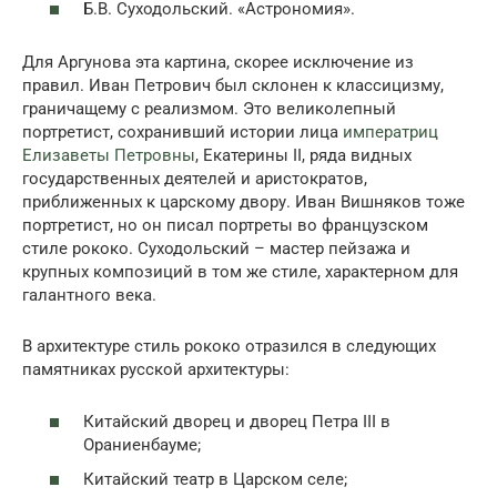
Б.В. Суходольский. «Астрономия».
Для Аргунова эта картина, скорее исключение из
правил. Иван Петрович был склонен к классицизму,
граничащему с реализмом. Это великолепный
портретист, сохранивший истории лица
императриц
Елизаветы Петровны
, Екатерины II, ряда видных
государственных деятелей и аристократов,
приближенных к царскому двору. Иван Вишняков тоже
портретист, но он писал портреты во французском
стиле рококо. Суходольский – мастер пейзажа и
крупных композиций в том же стиле, характерном для
галантного века.
В архитектуре стиль рококо отразился в следующих
памятниках русской архитектуры:
Китайский дворец и дворец Петра III в
Ораниенбауме;
Китайский театр в Царском селе;