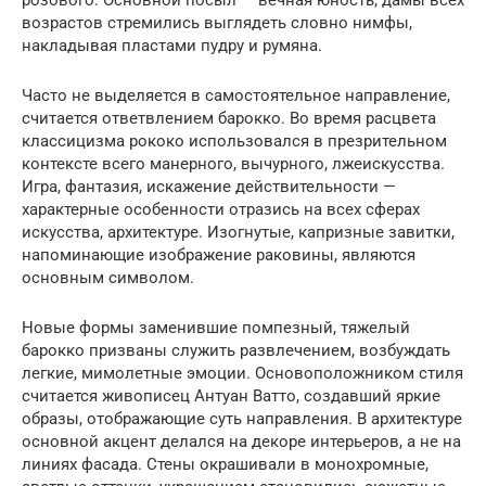
розового. Основной посыл — вечная юность, дамы всех
возрастов стремились выглядеть словно нимфы,
накладывая пластами пудру и румяна.
Часто не выделяется в самостоятельное направление,
считается ответвлением барокко. Во время расцвета
классицизма рококо использовался в презрительном
контексте всего манерного, вычурного, лжеискусства.
Игра, фантазия, искажение действительности —
характерные особенности отразись на всех сферах
искусства, архитектуре. Изогнутые, капризные завитки,
напоминающие изображение раковины, являются
основным символом.
Новые формы заменившие помпезный, тяжелый
барокко призваны служить развлечением, возбуждать
легкие, мимолетные эмоции. Основоположником стиля
считается живописец Антуан Ватто, создавший яркие
образы, отображающие суть направления. В архитектуре
основной акцент делался на декоре интерьеров, а не на
линиях фасада. Стены окрашивали в монохромные,