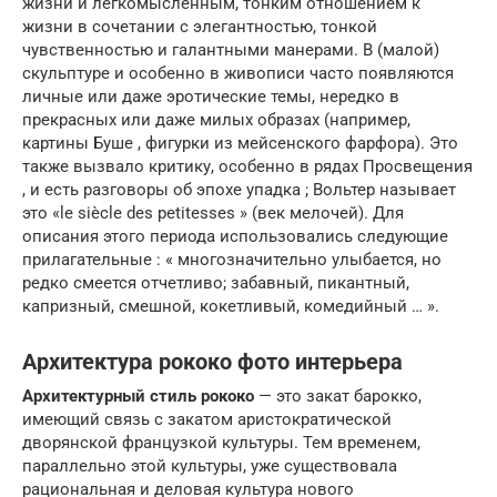
жизни и легкомысленным, тонким отношением к
жизни в сочетании с элегантностью, тонкой
чувственностью и галантными манерами. В (малой)
скульптуре и особенно в живописи часто появляются
личные или даже эротические темы, нередко в
прекрасных или даже милых образах (например,
картины Буше , фигурки из мейсенского фарфора). Это
также вызвало критику, особенно в рядах Просвещения
, и есть разговоры об эпохе упадка ; Вольтер называет
это «le siècle des petitesses » (век мелочей). Для
описания этого периода использовались следующие
прилагательные : « многозначительно улыбается, но
редко смеется отчетливо; забавный, пикантный,
капризный, смешной, кокетливый, комедийный … ».
Архитектура рококо фото интерьера
А
рхитектурный стиль рококо
— это закат барокко,
имеющий связь с закатом аристократической
дворянской французкой культуры. Тем временем,
параллельно этой культуры, уже существовала
рациональная и деловая культура нового