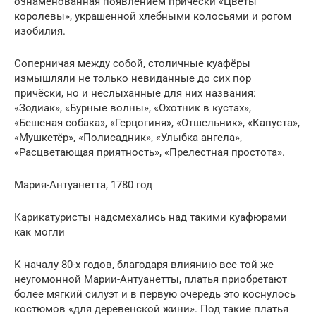
ознаменованная появлением прически «Цветы
королевы», украшенной хлебными колосьями и рогом
изобилия.
Соперничая между собой, столичные куафёры
измышляли не только невиданные до сих пор
причёски, но и неслыханные для них названия:
«Зодиак», «Бурные волны», «Охотник в кустах»,
«Бешеная собака», «Герцогиня», «Отшельник», «Капуста»,
«Мушкетёр», «Полисадник», «Улыбка ангела»,
«Расцветающая приятность», «Прелестная простота».
Мария-Антуанетта, 1780 год
Карикатуристы надсмехались над такими куафюрами
как могли
К началу 80-х годов, благодаря влиянию все той же
неугомонной Марии-Антуанетты, платья приобретают
более мягкий силуэт и в первую очередь это коснулось
костюмов «для деревенской жини». Под такие платья