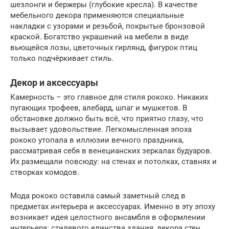
шезлонги и бержеры (глубокие кресла). В качестве
мебельного декора применяются специальные
накладки с узорами и резьбой, покрытые бронзовой
краской. Богатство украшений на мебели в виде
вьющейся лозы, цветочных гирлянд, фигурок птиц
только подчёркивает стиль.
Декор и аксессуары
Камерность – это главное для стиля рококо. Никаких
пугающих трофеев, алебард, шпаг и мушкетов. В
обстановке должно быть всё, что приятно глазу, что
вызывает удовольствие. Легкомысленная эпоха
рококо утопала в иллюзии вечного праздника,
рассматривая себя в венецианских зеркалах будуаров.
Их размещали повсюду: на стенах и потолках, ставнях и
створках комодов.
Мода рококо оставила самый заметный след в
предметах интерьера и аксессуарах. Именно в эту эпоху
возникает идея целостного ансамбля в оформлении
интерьера: стилевого единства здания, декора стен,