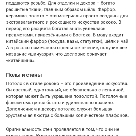
поддаются резьбе. Для отделки и декора – богато
расшитые ткани, главным образом шёлк. Фарфор,
керамика, золото – эти материалы просто созданы для
экстравагантного и роскошного искусства рококо. В
период его расцвета богатая знать увлеклась
предметами, привезёнными с Востока. В моду входит
китайский фарфор (посуда, вазы, статуэтки), шёлк и чай.
А в рококо намечается отдельное течение, получившее
название «шинуазри», что дословно означает
«китайщина».
Полы и стены
Потолок в стиле рококо – это произведение искусства.
Он светлый, однотонный, но обязательно с лепниной,
которая может быть украшена позолотой. Потолочные
фрески смотрятся богато и удивительно красиво.
Дополнением к декору потолка служит большая
хрустальная люстра с большим количеством плафонов.
Оригинальность стен проявляется в том, что они не
имеют углов. Вместо них – изощрённые изогнутые