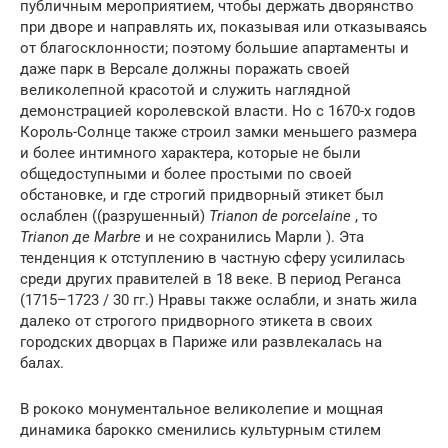
публичным мероприятием, чтобы держать дворянство
при дворе и направлять их, показывая или отказываясь
от благосклонности; поэтому большие апартаменты и
даже парк в Версале должны поражать своей
великолепной красотой и служить наглядной
демонстрацией королевской власти. Но с 1670-х годов
Король-Солнце также строил замки меньшего размера
и более интимного характера, которые не были
общедоступными и более простыми по своей
обстановке, и где строгий придворный этикет был
ослаблен ((разрушенный)
Trianon de porcelaine
, то
Trianon де Marbre
и не сохранились Марли ). Эта
тенденция к отступлению в частную сферу усилилась
среди других правителей в 18 веке. В период Реганса
(1715–1723 / 30 гг.) Нравы также ослабли, и знать жила
далеко от строгого придворного этикета в своих
городских дворцах в Париже или развлекалась на
балах.
В рококо монументальное великолепие и мощная
динамика барокко сменились культурным стилем