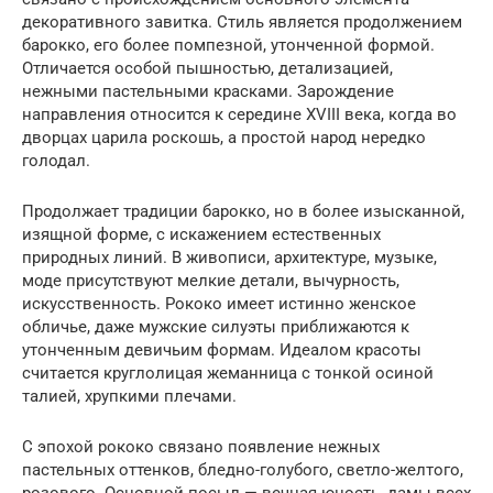
декоративного завитка. Стиль является продолжением
барокко, его более помпезной, утонченной формой.
Отличается особой пышностью, детализацией,
нежными пастельными красками. Зарождение
направления относится к середине XVIII века, когда во
дворцах царила роскошь, а простой народ нередко
голодал.
Продолжает традиции барокко, но в более изысканной,
изящной форме, с искажением естественных
природных линий. В живописи, архитектуре, музыке,
моде присутствуют мелкие детали, вычурность,
искусственность. Рококо имеет истинно женское
обличье, даже мужские силуэты приближаются к
утонченным девичьим формам. Идеалом красоты
считается круглолицая жеманница с тонкой осиной
талией, хрупкими плечами.
С эпохой рококо связано появление нежных
пастельных оттенков, бледно-голубого, светло-желтого,