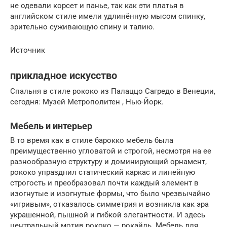
не одевали корсет и панье, так как эти платья в
английском стиле имели удлинённую мысом спинку,
зрительно суживающую спину и талию.
Источник
прикладное искусство
Спальня в стиле рококо из Палаццо Сагредо в Венеции,
сегодня: Музей Метрополитен , Нью-Йорк.
Мебель и интерьер
В то время как в стиле барокко мебель была
преимущественно угловатой и строгой, несмотря на ее
разнообразную структуру и доминирующий орнамент,
рококо упразднил статический каркас и линейную
строгость и преобразовал почти каждый элемент в
изогнутые и изогнутые формы, что было чрезвычайно
«игривым», отказалось симметрия и возникла как эра
украшенной, пышной и гибкой элегантности. И здесь
центральный мотив рококо — рокайль. Мебель для