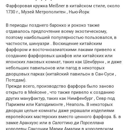
Фарфоровая кружка Meißner в китайском стиле, около
1730 г., Музей Метрополитен , Нью-Йорк
В периоды позднего барокко и рококо также
отдавалось предпочтение всему экзотическому,
поэтому наибольшей популярностью пользовался, в
частности, шинуазри . Восхищение китайским
фарфором и восточноазиатскими лаками привело к
созданию фарфоровых шкафов или китайских или
японских лаковых комнат, таких как Шенбрунн , и даже
небольших павильонов или пагод в некоторых
дворцовых парках (китайский павильон в Сан-Суси ,
Потсдам).
Прежде всего, производство фарфора было заново
открыто в Мейсене , что также привело к созданию
других мануфактур, таких как Нимфенбург , Севр под
Парижем или Каподимонте , Неаполь. В некоторых
дворцах целые комнаты даже украшали изделиями
европейских мастерских вместо ценного фарфора. Б. в
замке Аранхуэс или в
Салоттино ди Порселлана
королевы Саксонии Марии Амалии в королевском