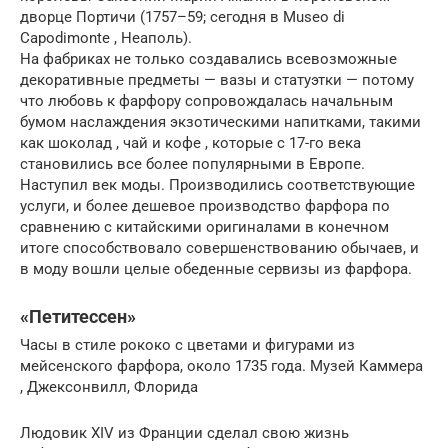
дворце Портичи (1757–59; сегодня в Museo di
Capodimonte , Неаполь).
На фабриках не только создавались всевозможные
декоративные предметы — вазы и статуэтки — потому
что любовь к фарфору сопровождалась начальным
бумом наслаждения экзотическими напитками, такими
как шоколад , чай и кофе , которые с 17-го века
становились все более популярными в Европе.
Наступил век моды. Производились соответствующие
услуги, и более дешевое производство фарфора по
сравнению с китайскими оригиналами в конечном
итоге способствовало совершенствованию обычаев, и
в моду вошли целые обеденные сервизы из фарфора.
«Петитессен»
Часы в стиле рококо с цветами и фигурами из
мейсенского фарфора, около 1735 года. Музей Каммера
, Джексонвилл, Флорида
Людовик XIV из Франции сделал свою жизнь