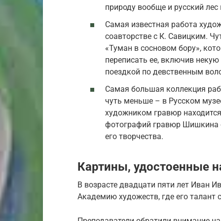
природу вообще и русский лес 
Самая известная работа худож
соавторстве с К. Савицким. Ч
«Туман в сосновом бору», кот
переписать ее, включив некую
поездкой по девственным вол
Самая большая коллекция раб
чуть меньше – в Русском музе
художником гравюр находится 
фотографий гравюр Шишкина 
его творчества.
Картины, удостоенные н
В возрасте двадцати пяти лет Иван 
Академию художеств, где его талант 
Преподаватели обратили внимание на