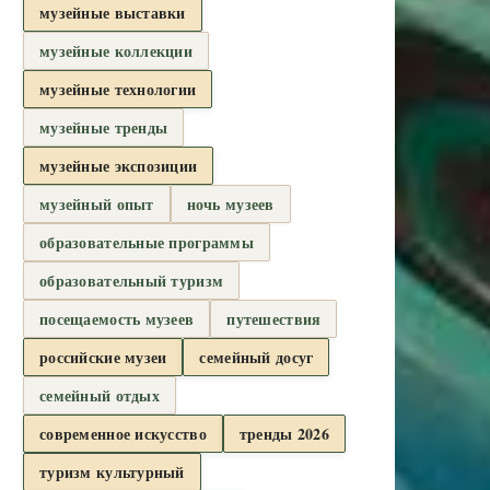
музейные выставки
музейные коллекции
музейные технологии
музейные тренды
музейные экспозиции
музейный опыт
ночь музеев
образовательные программы
образовательный туризм
посещаемость музеев
путешествия
российские музеи
семейный досуг
семейный отдых
современное искусство
тренды 2026
туризм культурный