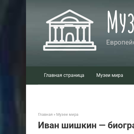
Перейти
Му
к
контенту
Европейс
Главная страница
Музеи мира
Главная
»
Музеи мира
Иван шишкин — биогр