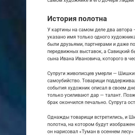
самом художнике и его дочери Лидии 
История полотна
У картины на самом деле два автора
указано имя только одного художник
были друзьями, партнерами и даже п
передвижных выставок, а Савицкий б
сына Ивана Ивановича, которого в че
Супруги живописцев умерли — Шишкин
самоубийство. Товарищи поддерживали
события художник описал в своем дне
только усиливают дар — талант. Позже
брак окончился печально. Супруга ост
Однажды товарищи встретились, и Ш
полотна, на котором будут изображен
он нарисовал «Туман в осеннем лесу»