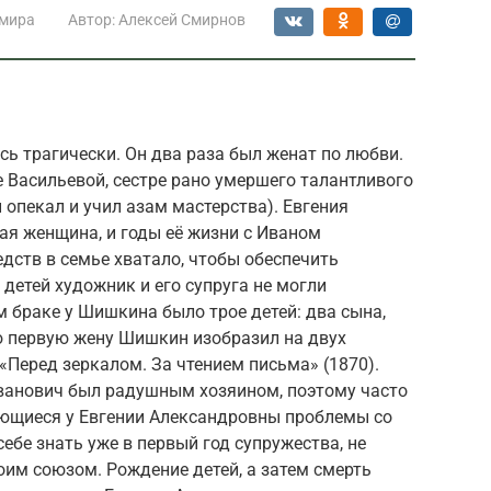
 мира
Автор:
Алексей Смирнов
ь трагически. Он два раза был женат по любви.
 Васильевой, сестре рано умершего талантливого
 опекал и учил азам мастерства). Евгения
ая женщина, и годы её жизни с Иваном
дств в семье хватало, чтобы обеспечить
детей художник и его супруга не могли
м браке у Шишкина было трое детей: два сына,
ю первую жену Шишкин изобразил на двух
 «Перед зеркалом. За чтением письма» (1870).
Иванович был радушным хозяином, поэтому часто
еющиеся у Евгении Александровны проблемы со
ебе знать уже в первый год супружества, не
им союзом. Рождение детей, а затем смерть