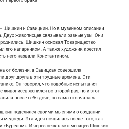
от первого брака.
 — Шишкин и Савицкий. Но в музейном описании
а. Двух живописцев связывали разные узы. Они
ороднились. Шишкин основал Товарищество
ыл его напарником. А также художник крестил
сть него назвали Константином.
а от болезни, а Савицкая совершила
 друг друга в эти трудные времена. Эти
внике. Он говорил, что подобные испытания
 живописец женился во второй раз, но и этот
авила после себя дочь, но сама скончалась.
ишкин поделился своими мыслями о создании
ы медведи. Эта идея появилась после того, как
 и «Бурелом». И через несколько месяцев Шишкин