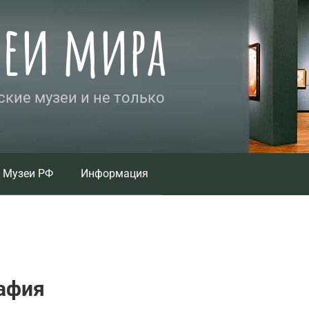
зеи мира
кие музеи и не только
Музеи РФ
Информация
афия