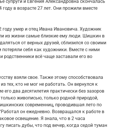
ье супруги и Евгения Александровна скончалась
4 году в возрасте 27 лет. Они прожили вместе
72 году умер и отец Ивана Ивановича. Художник
шли из жизни самые близкие ему люди. Шишкин в
тдаляться от верных друзей, сблизился со своими
потеряли себя как художники. Вместе с ними
и родственники всё чаще заставали его во
усству взяли свое. Также этому способствовала
 тех, кто не мог не работать. Он вернулся к
ие его два десятилетия практически без зазоров
 только живописью, только родной природой,
шишкинских современниц, проводившая лето по
 “Работал он ежедневно. Возвращался к работе в
овое освещение. Я знала, что в 2 часа
гу писать дубы, что под вечер, когда седой туман