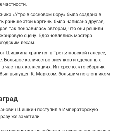
в частности.
ника «Утро в сосновом бору» была создана в
уть раньше этой картины была написана другая,
орая так понравилась авторам, что они решили
 жанровую сцену. Вдохновлялись мастера
огодским лесам.
от Шишкина хранится в Третьяковской галерее,
е. Большое количество рисунков и сделанных
в частных коллекциях. Интересно, что сборник
был выпущен К. Марксом, большим поклонником
аград
Иванович Шишкин поступил в Императорскую
сразу же заметили
 его реалистичные пейзажи, а первую конкурсную