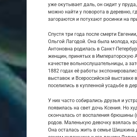
уже окутывает даль, он сидит у пруда, 
можно найти у поворота в деревню, г
загораются и потухают росинки на пр
Спустя три года после смерти Евгени
Ольгой Лагодой. Она была молода, кр
Антоновна родилась в Санкт-Петербур
женщин, принятых в Императорскую 
качестве вольнослушательницы, а зат
1882 годах её работы экспонировали
выставок и Всероссийской выставке в
поселились в купленной усадьбе в де
У них часто собирались друзья и уст
появилась на свет дочь Ксения. Но х
скончалась от воспаления брюшины (п
родов. Маленькую девочку взялась в
Она осталась жить в семье Шишкина д