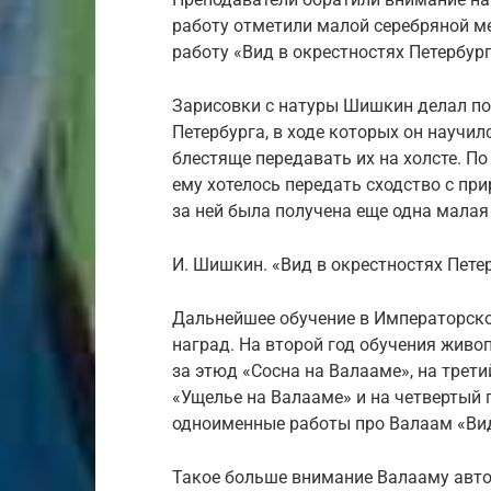
работу отметили малой серебряной м
работу «Вид в окрестностях Петербур
Зарисовки с натуры Шишкин делал по
Петербурга, в ходе которых он научил
блестяще передавать их на холсте. П
ему хотелось передать сходство с пр
за ней была получена еще одна малая
И. Шишкин. «Вид в окрестностях Петер
Дальнейшее обучение в Императорско
наград. На второй год обучения жив
за этюд «Сосна на Валааме», на трет
«Ущелье на Валааме» и на четвертый 
одноименные работы про Валаам «Вид
Такое больше внимание Валааму авто