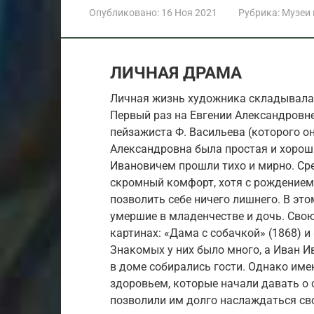
Опубликовано:
16 Ноя 2021
Рубрика:
Музеи
ЛИЧНАЯ ДРАМА
Личная жизнь художника складывалас
Первый раз на Евгении Александровне
пейзажиста Ф. Васильева (которого он
Александровна была простая и хорош
Ивановичем прошли тихо и мирно. Сре
скромный комфорт, хотя с рождением 
позволить себе ничего лишнего. В это
умершие в младенчестве и дочь. Сво
картинах: «Дама с собачкой» (1868) и
Знакомых у них было много, а Иван 
в доме собирались гости. Однако им
здоровьем, которые начали давать о с
позволили им долго наслаждаться сво