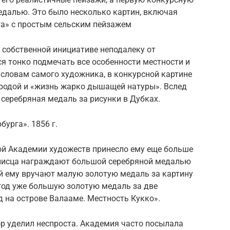
едалью. Это было несколько картин, включая
га» с простым сельским пейзажем
 собственной инициативе неподалеку от
ся тонко подмечать все особенности местности и
о словам самого художника, в конкурсной картине
иродой и «жизнь жарко дышащей натуры». Вслед
 серебряная медаль за рисунки в Дубках.
бурга». 1856 г.
й Академии художеств принесло ему еще больше
описца награждают большой серебряной медалью
ий ему вручают малую золотую медаль за картину
год уже большую золотую медаль за две
 на острове Валааме. Местность Кукко».
р уделил неспроста. Академия часто посылала