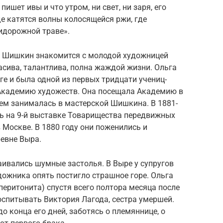
пишет ивы и что утром, ни свет, ни заря, его
де катятся волны колосящейся ржи, где
идорожной траве».
и, Шишкин знакомится с молодой художницей
асива, талантлива, полна жаждой жизни. Ольга
ге и была одной из первых тридцати учениц-
Академию художеств. Она посещала Академию в
ем занималась в мастерской Шишкина. В 1881-
сь на 9-й выставке Товарищества передвижных
 Москве. В 1880 году они поженились и
ревне Выра.
раивались шумные застолья. В Выре у супругов
удожника опять постигло страшное горе. Ольга
еритонита) спустя всего полтора месяца после
оспитывать Виктория Лагода, сестра умершей.
о конца его дней, заботясь о племяннице, о