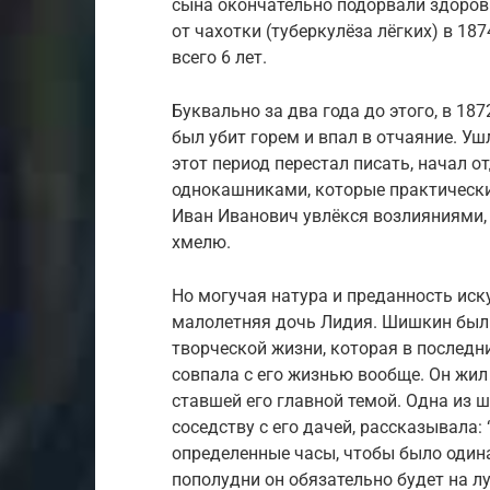
сына окончательно подорвали здоров
от чахотки (туберкулёза лёгких) в 187
всего 6 лет.
Буквально за два года до этого, в 18
был убит горем и впал в отчаяние. У
этот период перестал писать, начал о
однокашниками, которые практически 
Иван Иванович увлёкся возлияниями, 
хмелю.
Но могучая натура и преданность иск
малолетняя дочь Лидия. Шишкин был из
творческой жизни, которая в последн
совпала с его жизнью вообще. Он жил
ставшей его главной темой. Одна из 
соседству с его дачей, рассказывала:
определенные часы, чтобы было одинак
пополудни он обязательно будет на лу