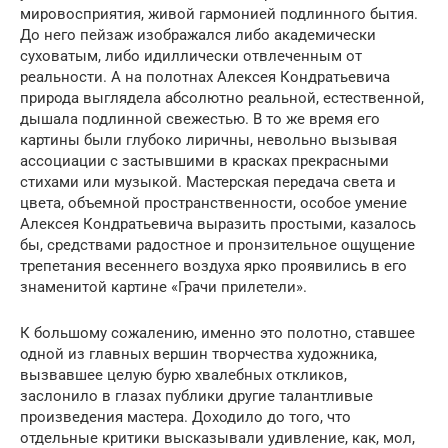
мировосприятия, живой гармонией подлинного бытия.
До него пейзаж изображался либо академически
суховатым, либо идиллически отвлеченным от
реальности. А на полотнах Алексея Кондратьевича
природа выглядела абсолютно реальной, естественной,
дышала подлинной свежестью. В то же время его
картины были глубоко лиричны, невольно вызывая
ассоциации с застывшими в красках прекрасными
стихами или музыкой. Мастерская передача света и
цвета, объемной пространственности, особое умение
Алексея Кондратьевича выразить простыми, казалось
бы, средствами радостное и пронзительное ощущение
трепетания весеннего воздуха ярко проявились в его
знаменитой картине «Грачи прилетели».
К большому сожалению, именно это полотно, ставшее
одной из главных вершин творчества художника,
вызвавшее целую бурю хвалебных откликов,
заслонило в глазах публики другие талантливые
произведения мастера. Доходило до того, что
отдельные критики высказывали удивление, как, мол,