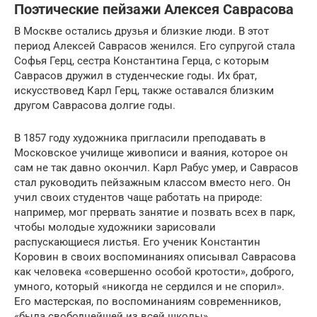
Поэтические пейзажи Алексея Саврасова
В Москве остались друзья и близкие люди. В этот
период Алексей Саврасов женился. Его супругой стала
Софья Герц, сестра Константина Герца, с которым
Саврасов дружил в студенческие годы. Их брат,
искусствовед Карл Герц, также оставался близким
другом Саврасова долгие годы.
В 1857 году художника пригласили преподавать в
Московское училище живописи и ваяния, которое он
сам не так давно окончил. Карл Рабус умер, и Саврасов
стал руководить пейзажным классом вместо него. Он
учил своих студентов чаще работать на природе:
например, мог прервать занятие и позвать всех в парк,
чтобы молодые художники зарисовали
распускающиеся листья. Его ученик Константин
Коровин в своих воспоминаниях описывал Саврасова
как человека «совершенно особой кротости», доброго,
умного, который «никогда не сердился и не спорил».
Его мастерская, по воспоминаниям современников,
«была свободнейшей из всей школы».