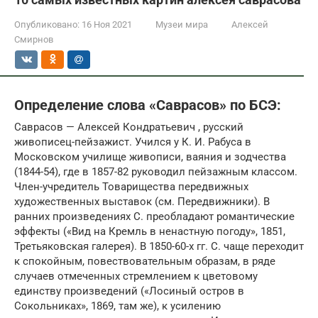
Опубликовано:
16 Ноя 2021
Музеи мира
Алексей
Смирнов
Определение слова «Саврасов» по БСЭ:
Саврасов — Алексей Кондратьевич , русский
живописец-пейзажист. Учился у К. И. Рабуса в
Московском училище живописи, ваяния и зодчества
(1844-54), где в 1857-82 руководил пейзажным классом.
Член-учредитель Товарищества передвижных
художественных выставок (см. Передвижники). В
ранних произведениях С. преобладают романтические
эффекты («Вид на Кремль в ненастную погоду», 1851,
Третьяковская галерея). В 1850-60-х гг. С. чаще переходит
к спокойным, повествовательным образам, в ряде
случаев отмеченных стремлением к цветовому
единству произведений («Лосиный остров в
Сокольниках», 1869, там же), к усилению