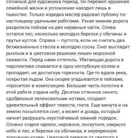
сложный для художника период. Он пережил крушение
семейной жизни и успокоение находил лишь в
пьянстве. Только изредка мастер радовал публику по-
настоящему удачными работами. Узкая зимняя дорога
разделила пейзаж на две неравные части. Слева
остался лес, несколько молодых березок у обочины и
прутья кустов. Справа — пустота, если не считать два
безжизненных ствола и молодую сосну. Снег выглядит
рыхлым и в цветовом решении лишен морозной
свежести. Перед нами оттепель. Убегающая дорога в
перспективе сливается в одну неглубокую колею и
пропадает, не достигнув горизонта. Где-то вдали река,
покрытая льдом. Она скорее угадывается в пейзаже,
«просится» в композицию. Большая часть полотна в
этой работе отдана небу. Десятки оттенков синего,
сдобренные зеленоватыми нотами, создают
удивительный эффект тяжести, гнета. Еще минута и на
землю посыплется снег, а может и дождь, который
начнет разрушать неустойчивый зимний порядок.
Словно старое одеяло, неровное, лоскутное, накрыло
небо и лес, и березки на обочинах, и неуверенную
дорожную колею. Цветовой переход от светлого к