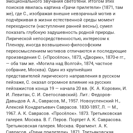
эмоционального звучания светотени. Итогом этих
поисков явилась картина «Грачи прилетели» (1871, там
же), где С., изображая внешне невзрачный мотив и
подчёркивая в жизни естественной среды момент
переходности (наступление ранней весны), сумел
показать глубокую задушевность родной природы.
Лирической непосредственностью, интересом к
Пленэру, иногда возвышенно-философским
переосмыслением мотивов отличаются и последующие
произведения С. («Просёлок», 1873, «Дворик», 1870-е гг.,
— оба там же. «Могила над Волгой», 1874, частное
собрание, Москва). Один из крупнейших
представителей лирического направления в русском
пейзаже, С. оказал огромное влияние на русских
пейзажистов конца 19 — начала 20 вв. (К. А. Коровин, И.
И. Левитан, С. И. Светославский). Лит.: Федоров-
Давыдов А. А., Саврасов, М., 1957. Новоуспенский Н.,
Алексей Кондратьевич Саврасов. 1830-1897, Л. — М.,
1967. А. К. Саврасов. «Просёлок». 1873. Третьяковская
галерея. Москва. В. Г. Перов. Портрет А. К. Саврасова.
Третьяковская галерея. Москва. Фрагмент. А. К.
Саврасов. «Грачи прилетели». 1871. Третьяковская