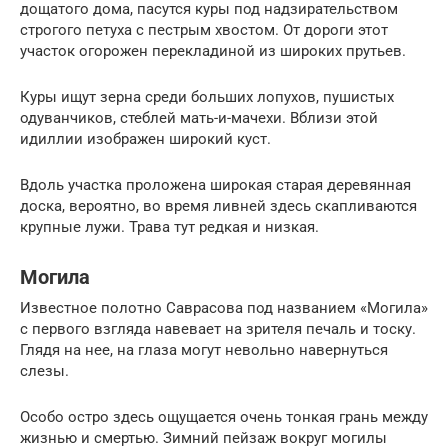
дощатого дома, пасутся куры под надзирательством
строгого петуха с пестрым хвостом. От дороги этот
участок огорожен перекладиной из широких прутьев.
Куры ищут зерна среди больших лопухов, пушистых
одуванчиков, стеблей мать-и-мачехи. Вблизи этой
идиллии изображен широкий куст.
Вдоль участка проложена широкая старая деревянная
доска, вероятно, во время ливней здесь скапливаются
крупные лужи. Трава тут редкая и низкая.
Могила
Известное полотно Саврасова под названием «Могила»
с первого взгляда навевает на зрителя печаль и тоску.
Глядя на нее, на глаза могут невольно навернуться
слезы.
Особо остро здесь ощущается очень тонкая грань между
жизнью и смертью. Зимний пейзаж вокруг могилы