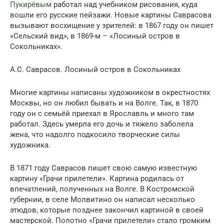
Пукирёвым
работал над учебником рисования, куда
вошли его русские пейзажи. Новые картины Саврасова
вызывают восхищение у зрителей: в 1867 году он пишет
«Сельский вид», в 1869-м – «Лосиный остров в
Сокольниках».
А.С. Саврасов. Лосиный остров в Сокольниках
Многие картины написаны художником в окрестностях
Москвы, но он любил бывать и на Волге. Так, в 1870
году он с семьёй приехал в Ярославль и много там
работал. Здесь умерла его дочь и тяжело заболела
жена, что надолго подкосило творческие силы
художника.
В 1871 году Саврасов пишет свою самую известную
картину «Грачи прилетели». Картина родилась от
впечатлений, полученных на Волге. В Костромской
губернии, в селе Молвитино он написал несколько
этюдов, которые позднее закончил картиной в своей
мастерской. Полотно «Грачи прилетели» стало громким