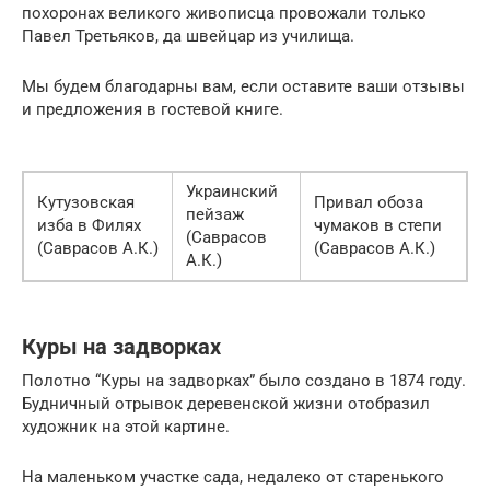
похоронах великого живописца провожали только
Павел Третьяков, да швейцар из училища.
Мы будем благодарны вам, если оставите ваши отзывы
и предложения в гостевой книге.
Украинский
Кутузовская
Привал обоза
пейзаж
изба в Филях
чумаков в степи
(Саврасов
(Саврасов А.К.)
(Саврасов А.К.)
А.К.)
Куры на задворках
Полотно “Куры на задворках” было создано в 1874 году.
Будничный отрывок деревенской жизни отобразил
художник на этой картине.
На маленьком участке сада, недалеко от старенького