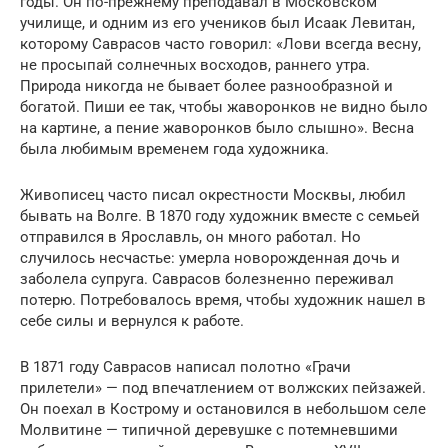
годы. Он по-прежнему преподавал в Московском
училище, и одним из его учеников был Исаак Левитан,
которому Саврасов часто говорил: «Лови всегда весну,
не просыпай солнечных восходов, раннего утра.
Природа никогда не бывает более разнообразной и
богатой. Пиши ее так, чтобы жаворонков не видно было
на картине, а пение жаворонков было слышно». Весна
была любимым временем года художника.
Живописец часто писал окрестности Москвы, любил
бывать на Волге. В 1870 году художник вместе с семьей
отправился в Ярославль, он много работал. Но
случилось несчастье: умерла новорожденная дочь и
заболела супруга. Саврасов болезненно переживал
потерю. Потребовалось время, чтобы художник нашел в
себе силы и вернулся к работе.
В 1871 году Саврасов написал полотно «Грачи
прилетели» — под впечатлением от волжских пейзажей.
Он поехал в Кострому и остановился в небольшом селе
Молвитине — типичной деревушке с потемневшими