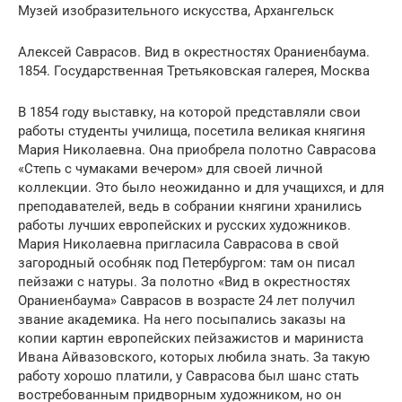
Музей изобразительного искусства, Архангельск
Алексей Саврасов. Вид в окрестностях Ораниенбаума.
1854. Государственная Третьяковская галерея, Москва
В 1854 году выставку, на которой представляли свои
работы студенты училища, посетила великая княгиня
Мария Николаевна. Она приобрела полотно Саврасова
«Степь с чумаками вечером» для своей личной
коллекции. Это было неожиданно и для учащихся, и для
преподавателей, ведь в собрании княгини хранились
работы лучших европейских и русских художников.
Мария Николаевна пригласила Саврасова в свой
загородный особняк под Петербургом: там он писал
пейзажи с натуры. За полотно «Вид в окрестностях
Ораниенбаума» Саврасов в возрасте 24 лет получил
звание академика. На него посыпались заказы на
копии картин европейских пейзажистов и мариниста
Ивана Айвазовского, которых любила знать. За такую
работу хорошо платили, у Саврасова был шанс стать
востребованным придворным художником, но он