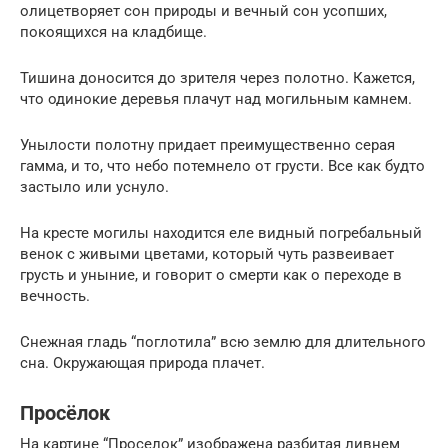
олицетворяет сон природы и вечный сон усопших,
покоящихся на кладбище.
Тишина доносится до зрителя через полотно. Кажется,
что одинокие деревья плачут над могильным камнем.
Унылости полотну придает преимущественно серая
гамма, и то, что небо потемнело от грусти. Все как будто
застыло или уснуло.
На кресте могилы находится еле видный погребальный
венок с живыми цветами, который чуть развеивает
грусть и уныние, и говорит о смерти как о переходе в
вечность.
Снежная гладь “поглотила” всю землю для длительного
сна. Окружающая природа плачет.
Просёлок
На картине “Проселок” изображена разбитая ливнем