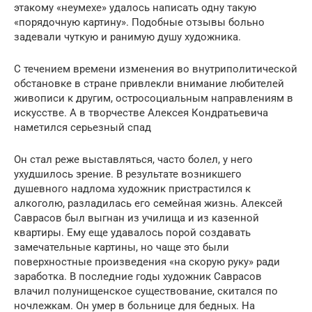
этакому «неумехе» удалось написать одну такую
«порядочную картину». Подобные отзывы больно
задевали чуткую и ранимую душу художника.
С течением времени изменения во внутриполитической
обстановке в стране привлекли внимание любителей
живописи к другим, остросоциальным направлениям в
искусстве. А в творчестве Алексея Кондратьевича
наметился серьезный спад
Он стал реже выставляться, часто болел, у него
ухудшилось зрение. В результате возникшего
душевного надлома художник пристрастился к
алкоголю, разладилась его семейная жизнь. Алексей
Саврасов был выгнан из училища и из казенной
квартиры. Ему еще удавалось порой создавать
замечательные картины, но чаще это были
поверхностные произведения «на скорую руку» ради
заработка. В последние годы художник Саврасов
влачил полунищенское существование, скитался по
ночлежкам. Он умер в больнице для бедных. На