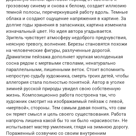
грозовому синему и снова к белому, создает иллюзию
темной полосы, перечеркнувшей работу вдоль. Темные
облака и создают ощущение напряжения в картине. За
долгие годы хранения в запасниках, картина изменила
изначальный цвет. Но идея автора угадывается.
Зритель чувствует атмосферу недоброго предчувствия,
неясную тревогу, волнение. Березы становятся похожи
на человеческие фигуры, разлученные дорогой.
Драматизм пейзажа дополняет хрупкая молоденькая
сосна рядом с мертвыми стволами, ненатурально
параллельными, лишенными веток. Стоит вспомнить
непростую судьбу художника, смерть троих детей, чтобы
аллегория стала полностью понятной. Автор в уголке
зимней русской природы увидел свою собственную
жизнь. Композиционно работа построена так, что
художник смотрит на изображаемый пейзаж с левой,
«мертвой», стороны. Тем самым давая понять, что сам
он теряет смысл и цель своего существования. Работа
напрочь лишена какой бы то ни было «красивости». Не
испытывает мастер умиления, глядя на зимнюю дорогу.
Пораженный созвучию со своим внутренним