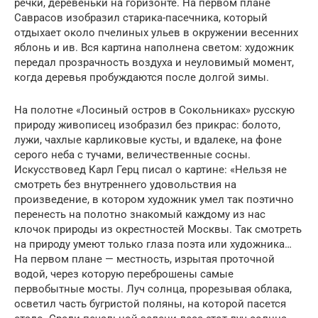
речки, деревеньки на горизонте. На первом плане
Саврасов изобразил старика-пасечника, который
отдыхает около пчелиных ульев в окружении весенних
яблонь и ив. Вся картина наполнена светом: художник
передал прозрачность воздуха и неуловимый момент,
когда деревья пробуждаются после долгой зимы.
На полотне «Лосиный остров в Сокольниках» русскую
природу живописец изобразил без прикрас: болото,
лужи, чахлые карликовые кусты, и вдалеке, на фоне
серого неба с тучами, величественные сосны.
Искусствовед Карл Герц писал о картине: «Нельзя не
смотреть без внутреннего удовольствия на
произведение, в котором художник умел так поэтично
перенесть на полотно знакомый каждому из нас
клочок природы из окрестностей Москвы. Так смотреть
на природу умеют только глаза поэта или художника…
На первом плане — местность, изрытая проточной
водой, через которую переброшены самые
первобытные мосты. Луч солнца, прорезывая облака,
осветил часть бугристой поляны, на которой пасется