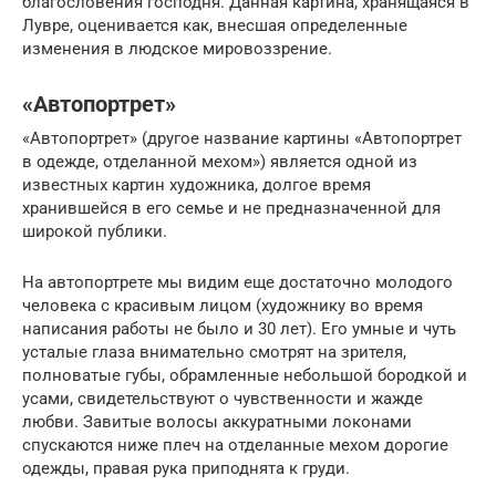
благословения господня. Данная картина, хранящаяся в
Лувре, оценивается как, внесшая определенные
изменения в людское мировоззрение.
«Автопортрет»
«Автопортрет» (другое название картины «Автопортрет
в одежде, отделанной мехом») является одной из
известных картин художника, долгое время
хранившейся в его семье и не предназначенной для
широкой публики.
На автопортрете мы видим еще достаточно молодого
человека с красивым лицом (художнику во время
написания работы не было и 30 лет). Его умные и чуть
усталые глаза внимательно смотрят на зрителя,
полноватые губы, обрамленные небольшой бородкой и
усами, свидетельствуют о чувственности и жажде
любви. Завитые волосы аккуратными локонами
спускаются ниже плеч на отделанные мехом дорогие
одежды, правая рука приподнята к груди.