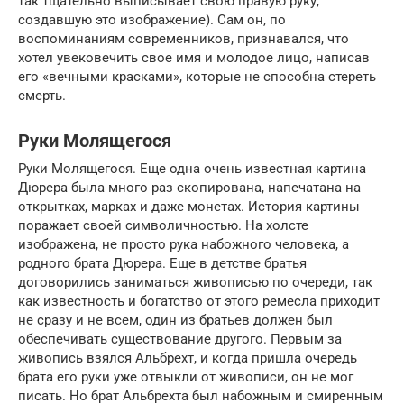
так тщательно выписывает свою правую руку,
создавшую это изображение). Сам он, по
воспоминаниям современников, признавался, что
хотел увековечить свое имя и молодое лицо, написав
его «вечными красками», которые не способна стереть
смерть.
Руки Молящегося
Руки Молящегося. Еще одна очень известная картина
Дюрера была много раз скопирована, напечатана на
открытках, марках и даже монетах. История картины
поражает своей символичностью. На холсте
изображена, не просто рука набожного человека, а
родного брата Дюрера. Еще в детстве братья
договорились заниматься живописью по очереди, так
как известность и богатство от этого ремесла приходит
не сразу и не всем, один из братьев должен был
обеспечивать существование другого. Первым за
живопись взялся Альбрехт, и когда пришла очередь
брата его руки уже отвыкли от живописи, он не мог
писать. Но брат Альбрехта был набожным и смиренным