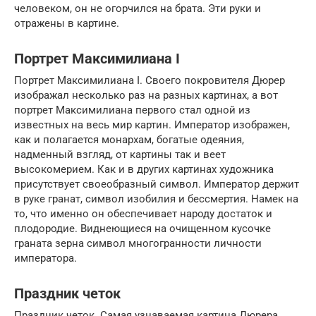
человеком, он не огорчился на брата. Эти руки и
отражены в картине.
Портрет Максимилиана I
Портрет Максимилиана I. Своего покровителя Дюрер
изображал несколько раз на разных картинах, а вот
портрет Максимилиана первого стал одной из
известных на весь мир картин. Император изображен,
как и полагается монархам, богатые одеяния,
надменный взгляд, от картины так и веет
высокомерием. Как и в других картинах художника
присутствует своеобразный символ. Император держит
в руке гранат, символ изобилия и бессмертия. Намек на
то, что именно он обеспечивает народу достаток и
плодородие. Виднеющиеся на очищенном кусочке
граната зерна символ многогранности личности
императора.
Праздник четок
Праздник четок. Самая узнаваемая картина Дюрера