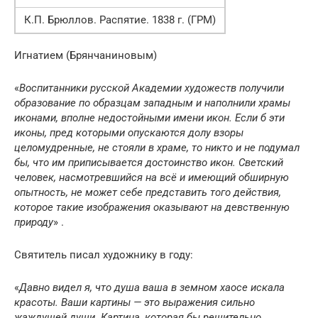
К.П. Брюллов. Распятие. 1838 г. (ГРМ)
Игнатием (Брянчаниновым)
«
Воспитанники русской Академии художеств получили
образование по образцам западным и наполнили храмы
иконами, вполне недостойными имени икон. Если б эти
иконы, пред которыми опускаются долу взоры
целомудренные, не стояли в храме, то никто и не подумал
бы, что им приписывается достоинство икон. Светский
человек, насмотревшийся на всё и имеющий обширную
опытность, не может себе представить того действия,
которое такие изображения оказывают на девственную
природу
» .
Святитель писал художнику в году:
«
Давно видел я, что душа ваша в земном хаосе искала
красоты. Ваши картины — это выражения сильно
жаждущей души. Картина, которая бы решительно