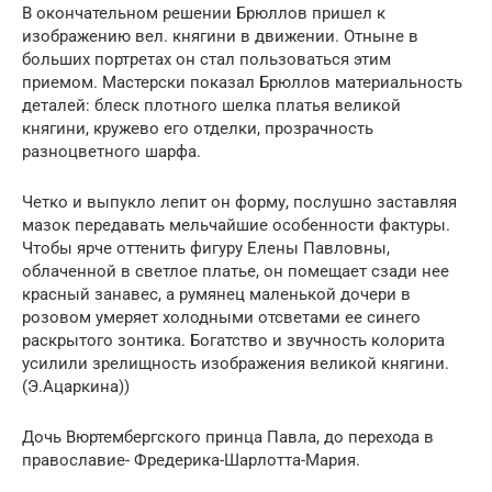
В окончательном решении Брюллов пришел к
изображению вел. княгини в движении. Отныне в
больших портретах он стал пользоваться этим
приемом. Мастерски показал Брюллов материальность
деталей: блеск плотного шелка платья великой
княгини, кружево его отделки, прозрачность
разноцветного шарфа.
Четко и выпукло лепит он форму, послушно заставляя
мазок передавать мельчайшие особенности фактуры.
Чтобы ярче оттенить фигуру Елены Павловны,
облаченной в светлое платье, он помещает сзади нее
красный занавес, а румянец маленькой дочери в
розовом умеряет холодными отсветами ее синего
раскрытого зонтика. Богатство и звучность колорита
усилили зрелищность изображения великой княгини.
(Э.Ацаркина))
Дочь Вюртембергского принца Павла, до перехода в
православие- Фредерика-Шарлотта-Мария.