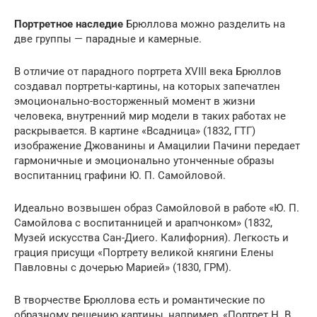
Портретное наследие
Брюллова можно разделить на
две группы — парадные и камерные.
В отличие от парадного портрета XVIII века Брюллов
создавал портреты-картины, на которых запечатлен
эмоционально-восторженный момент в жизни
человека, внутренний мир модели в таких работах не
раскрывается. В картине «Всадница» (1832, ГТГ)
изображение Джованины и Амацилии Пачини передает
гармоничные и эмоционально утонченные образы
воспитанниц графини Ю. П. Самойловой.
Идеально возвышен образ Самойловой в работе «Ю. П.
Самойлова с воспитанницей и арапчонком» (1832,
Музей искусства Сан-Диего. Калифорния). Легкость и
грация присущи «Портрету великой княгини Елены
Павловны с дочерью Марией» (1830, ГРМ).
В творчестве Брюллова есть и романтические по
образному решению картины, например, «Портрет Н. В.