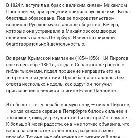
В 1824 г. вступила в брак с великим князем Михаилом
Павловичем, при крещении приняла русское имя. Была
блестяще образована. Под ее покровительством
возникло Русское музыкальное общество. Вечера,
которые она устраивала в Михайловском дворце,
славились на весь Петербург. Известна широкой
благотворительной деятельностью.
Во время Крымской кампании (1854-1856) Н.И.Пирогов
еще в сентябре 1854 г., когда в Севастополе раненые
гибли тысячами, подал прошение направить его на
театр военных действий. Просьба эта оставалась без
ответа несколько недель, как вдруг он получил
приглашение к великой княгине Елене Павловне.
Это было «… в ту незабываемую пору, — писал Пирогов,
— когда каждое сердце в Петербурге билось сильнее и
тревожнее, ожидая результатов битвы при Инкермане …
К большой моей радости, она мне тотчас объявила, что
взяла на свою ответственность разрешить мою
просьбу. Тут она мне объяснила ее гигантский план —