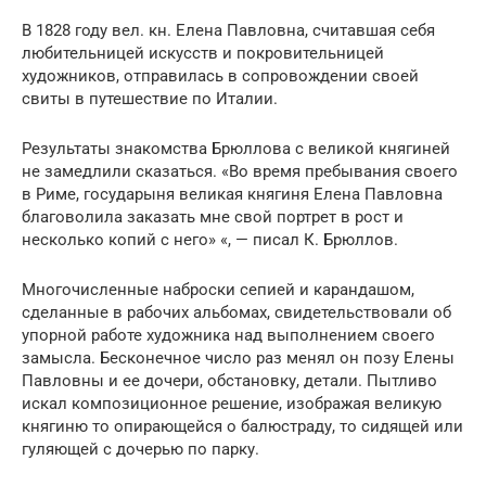
В 1828 году вел. кн. Елена Павловна, считавшая себя
любительницей искусств и покровительницей
художников, отправилась в сопровождении своей
свиты в путешествие по Италии.
Результаты знакомства Брюллова с великой княгиней
не замедлили сказаться. «Во время пребывания своего
в Риме, государыня великая княгиня Елена Павловна
благоволила заказать мне свой портрет в рост и
несколько копий с него» «, — писал К. Брюллов.
Многочисленные наброски сепией и карандашом,
сделанные в рабочих альбомах, свидетельствовали об
упорной работе художника над выполнением своeгo
замысла. Бесконечное число раз менял он позу Елены
Павловны и ее дочери, обстановку, детали. Пытливо
искал композиционное решение, изображая великую
княгиню то опирающейся о балюстраду, то сидящей или
гуляющей с дочерью по парку.