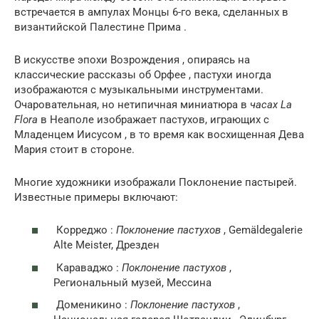
встречается в ампулах Монцы 6-го века, сделанных в
византийской Палестине Прима .
В искусстве эпохи Возрождения , опираясь на
классические рассказы об Орфее , пастухи иногда
изображаются с музыкальными инструментами.
Очаровательная, но нетипичная миниатюра в
часах La
Flora
в Неаполе изображает пастухов, играющих с
Младенцем Иисусом , в то время как восхищенная Дева
Мария стоит в стороне.
Многие художники изображали Поклонение пастырей.
Известные примеры включают:
Корреджо :
Поклонение пастухов
, Gemäldegalerie
Alte Meister, Дрезден
Караваджо :
Поклонение пастухов
,
Региональный музей, Мессина
Доменикино :
Поклонение пастухов
,