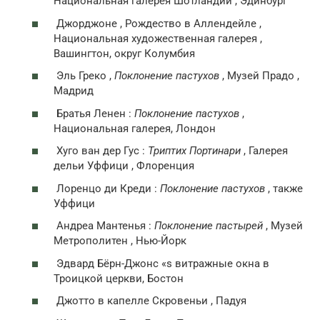
Национальная галерея Шотландии , Эдинбург
Джорджоне , Рождество в Аллендейле ,
Национальная художественная галерея ,
Вашингтон, округ Колумбия
Эль Греко ,
Поклонение пастухов
, Музей Прадо ,
Мадрид
Братья Ленен :
Поклонение пастухов
,
Национальная галерея, Лондон
Хуго ван дер Гус :
Триптих Портинари
, Галерея
дельи Уффици , Флоренция
Лоренцо ди Креди :
Поклонение пастухов
, также
Уффици
Андреа Мантенья :
Поклонение пастырей
, Музей
Метрополитен , Нью-Йорк
Эдвард Бёрн-Джонс «s витражные окна в
Троицкой церкви, Бостон
Джотто в капелле Скровеньи , Падуя