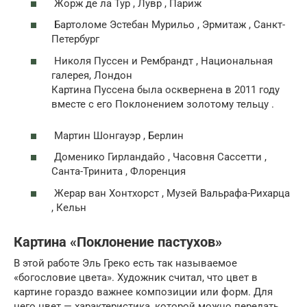
Жорж де ла Тур , Лувр , Париж
Бартоломе Эстебан Мурильо , Эрмитаж , Санкт-
Петербург
Николя Пуссен и Рембрандт , Национальная
галерея, Лондон
Картина Пуссена была осквернена в 2011 году
вместе с его Поклонением золотому тельцу .
Мартин Шонгауэр , Берлин
Доменико Гирландайо , Часовня Сассетти ,
Санта-Тринита , Флоренция
Жерар ван Хонтхорст , Музей Вальрафа-Рихарца
, Кельн
Картина «Поклонение пастухов»
В этой работе Эль Греко есть так называемое
«богословие цвета». Художник считал, что цвет в
картине гораздо важнее композиции или форм. Для
него цвет — характеристика, которой можно передать