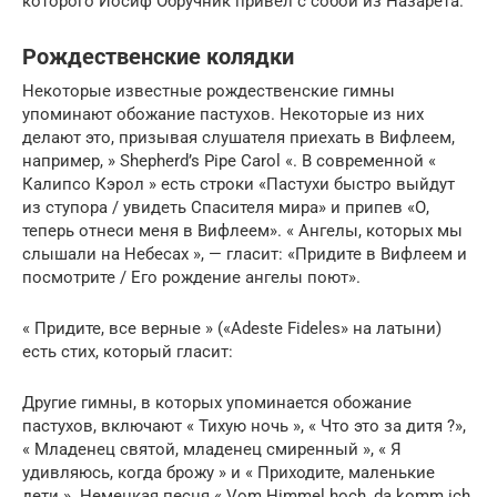
которого Иосиф Обручник привел с собой из Назарета.
Рождественские колядки
Некоторые известные рождественские гимны
упоминают обожание пастухов. Некоторые из них
делают это, призывая слушателя приехать в Вифлеем,
например, » Shepherd’s Pipe Carol «. В современной «
Калипсо Кэрол » есть строки «Пастухи быстро выйдут
из ступора / увидеть Спасителя мира» и припев «О,
теперь отнеси меня в Вифлеем». « Ангелы, которых мы
слышали на Небесах », — гласит: «Придите в Вифлеем и
посмотрите / Его рождение ангелы поют».
« Придите, все верные » («Adeste Fideles» на латыни)
есть стих, который гласит:
Другие гимны, в которых упоминается обожание
пастухов, включают « Тихую ночь », « Что это за дитя ?»,
« Младенец святой, младенец смиренный », « Я
удивляюсь, когда брожу » и « Приходите, маленькие
дети ». Немецкая песня « Vom Himmel hoch, da komm ich