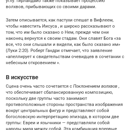
углу. Гирландайо также показывает процессию
волхвов, прибывающих со своими дарами.
Затем описывается, как пастухи спешат в Вифлеем,
чтобы навестить Иисуса , и широко рассказывают о
том, что им было сказано о Нем, прежде чем они
наконец вернутся к своим стадам. Они славят Бога «за
все, что они слышали и видели, как было сказано им»
(Луки 2:20). Роберт Гандри отмечает, что заявление
«апеллирует к свидетельствам очевидцев в сочетании с
небесным откровением ».
В искусстве
Сцена очень часто сочетается с
Поклонением волхвов
,
что обеспечивает сбалансированную композицию,
поскольку две группы часто занимают
противоположные стороны пространства изображения
вокруг центральных фигур и представляют собой
богословскую интерпретацию эпизода, в котором две
группы: Евреи и язычники — представляли собой
народы мира между собой. Эта комбинация впервые