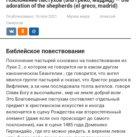
adoration of the shepherds (el greco, madrid)
Опубликовано:
16 Ноя 2021
Музеи мира
Алексей
Смирнов
Библейское повествование
Поклонение пастырей основано на повествовании из
Луки 2 , о котором не говорится ни в каком другом
каноническом Евангелии , где говорится, что ангел
явился группе пастырей и сказал, что
Христос
родился в
Вифлееме, а за ним последовала толпа ангелов. говоря
Слава Богу в высочайшем , мир на земле доброй воли
.
Это Благовещение пастухам составляет отдельный
предмет в христианском искусстве и иногда
включается в сцену Рождества как второстепенный
элемент (даже если оно происходит до самого
поклонения), как в сцене 1485 года Доменико
Гирландайо , где его можно увидеть. в верхнем левом