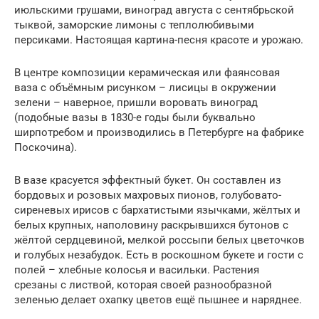
июльскими грушами, виноград августа с сентябрьской
тыквой, заморские лимоны с теплолюбивыми
персиками. Настоящая картина-песня красоте и урожаю.
В центре композиции керамическая или фаянсовая
ваза с объёмным рисунком – лисицы в окружении
зелени – наверное, пришли воровать виноград
(подобные вазы в 1830-е годы были буквально
ширпотребом и производились в Петербурге на фабрике
Поскочина).
В вазе красуется эффектный букет. Он составлен из
бордовых и розовых махровых пионов, голубовато-
сиреневых ирисов с бархатистыми язычками, жёлтых и
белых крупных, наполовину раскрывшихся бутонов с
жёлтой сердцевиной, мелкой россыпи белых цветочков
и голубых незабудок. Есть в роскошном букете и гости с
полей – хлебные колосья и васильки. Растения
срезаны с листвой, которая своей разнообразной
зеленью делает охапку цветов ещё пышнее и наряднее.