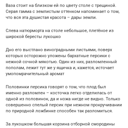
Ваза стоит на близком ей по цвету столе с трещиной.
Серая гамма с землистым оттенком напоминает о том,
что вся эта душистая красота – дары земли.
Слева натюрморта на столе небольшое, плетёное из
широкой бересты лукошко
Дно его выстлано виноградными листьями, поверх
которых осторожно уложены бархатные персики с
нежной сочной мякотью. Один из них, разломленный
пополам, лежит тут же у ящичка и, кажется, источает
умопомрачительный аромат
Половинки персика говорят о том, что плод был
именно разломлен – косточка легко отделилась от
одной из половинок, да и ножа нигде не видно. Только
совершенно спелый персик при нежном прокручивании
по природной ложбинке способен так разломиться.
За лукошком большая корзина отборной смородины