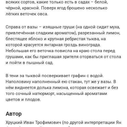
всяких сортов, какие только есть в садах – белой,
чёрной, красной. Поверх ягод брошено несколько
лёгких веточек овса.
Справа от вазы – изящные груши (на одной сидит муха,
привлечённая сладким ароматом), разрезанный лимон,
блестящее яблоко и крупная ребристая тыква, на
которой красуется янтарная гроздь винограда.
Небольшая его веточка повисла на краю стола перед
грушами, как бы приглашая зрителя оторваться от стола
и пойти в пышный сад.
В тени за тыквой посверкивает графин с водой.
Наполовину наполненный ею стакан, тут же у вазы. В
нём виднеется долька лимона, которая освежает и без
того сочный натюрморт, насыщенный ароматами
цветов и плодов.
Автор
Хруцкий Иван Трофимович (по другой интерпретации Ян