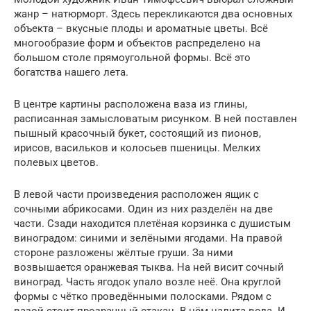
жанр – натюрморт. Здесь перекликаются два основных
объекта – вкусные плоды и ароматные цветы. Всё
многообразие форм и объектов распределено на
большом столе прямоугольной формы. Всё это
богатства нашего лета.
В центре картины расположена ваза из глины,
расписанная замысловатым рисунком. В ней поставлен
пышный красочный букет, состоящий из пионов,
ирисов, васильков и колосьев пшеницы. Мелких
полевых цветов.
В левой части произведения расположен ящик с
сочными абрикосами. Один из них разделён на две
части. Сзади находится плетёная корзинка с душистым
виноградом: синими и зелёными ягодами. На правой
стороне разложены жёлтые груши. За ними
возвышается оранжевая тыква. На ней висит сочный
виноград. Часть ягодок упало возле неё. Она круглой
формы с чётко проведёнными полосками. Рядом с
вазой стоит прозрачный стакан. В нём налита вода. И