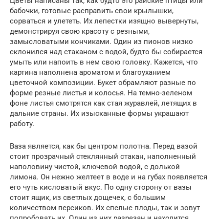
Цветы написаны так, как будто это райские птицы или
бабочки, готовые расправить свои крылышки,
сорваться и улететь. Их лепестки изящно вывернуты,
демонстрируя свою красоту с резными,
замысловатыми кончиками. Один из пионов низко
склонился над стаканом с водой, будто бы собирается
умыть или напоить в нем свою головку. Кажется, что
картина наполнена ароматом и благоуханием
цветочной композиции. Букет обрамляют разные по
форме резные листья и колосья. На темно-зеленом
фоне листья смотрятся как стая журавлей, летящих в
дальние страны. Их изысканные формы украшают
работу.
Ваза является, как бы центром полотна. Перед вазой
стоит прозрачный стеклянный стакан, наполненный
наполовину чистой, ключевой водой, с долькой
лимона. Он нежно желтеет в воде и на губах появляется
его чуть кисловатый вкус. По одну сторону от вазы
стоит ящик, из светлых дощечек, с большим
количеством персиков. Их спелые плоды, так и зовут
попробовать их. Один из них разрезан и находится