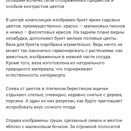
большим количеством отображенных предметов и
особым контрастом цветов
В центре композиции изображен букет ярких садовых
цветов, преимущественно: красно — малиновых пионов
и нежно – фиолетовых ирисов. На заднем плане видны
незабудки, дополняют букет мелкие полевые цветы.
Ваза для букета подобрана изумительно. Ведь ничто не
может так лаконично гармонировать с растениями, как
животные, изображенные в нижней части сосуда.
Кроме того, ваза изготовлена из натурального
природного материала, что подчеркивает
естественность натюрморта.
Слева от цветов в плетеном берестяном ящичке
отдыхают спелые, очевидно, недавно снятые с дерева,
персики. А один из них разрезан, как будто приглашает
испробовать вкус сочного плода.
Справа изображены груши, срезанный лимон и желтое
яблоко с малиновым бочком. За огромной полосатой