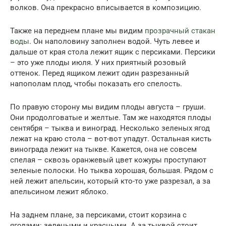
волков. Она прекрасно вписывается в композицию.
Также на переднем плане мы видим
прозрачный стакан
воды
. Он наполовину заполнен водой. Чуть левее и
дальше от края стола лежит ящик с персиками. Персики
– это уже плоды июля. У них приятный розовый
оттенок. Перед ящиком лежит один разрезанный
напополам плод, чтобы показать его спелость.
По правую сторону мы видим плоды августа – груши.
Они продолговатые и желтые. Там же находятся плоды
сентября – тыква и виноград. Несколько зеленых ягод
лежат на краю стола – вот-вот упадут. Остальная кисть
винограда лежит на тыкве. Кажется, она не совсем
спелая – сквозь оранжевый цвет кожуры проступают
зеленые полоски. Но тыква хорошая, большая. Рядом с
ней лежит апельсин, который кто-то уже разрезал, а за
апельсином лежит яблоко.
На заднем плане, за персиками, стоит корзина с
ягодами: зелеными и красными. А за тыквой стоит