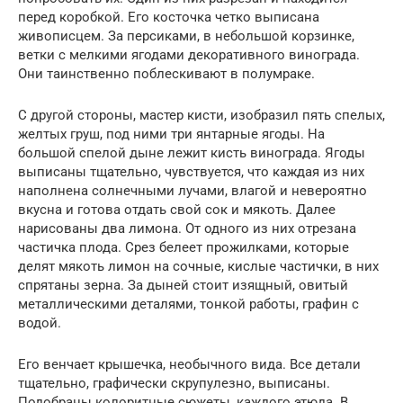
перед коробкой. Его косточка четко выписана
живописцем. За персиками, в небольшой корзинке,
ветки с мелкими ягодами декоративного винограда.
Они таинственно поблескивают в полумраке.
С другой стороны, мастер кисти, изобразил пять спелых,
желтых груш, под ними три янтарные ягоды. На
большой спелой дыне лежит кисть винограда. Ягоды
выписаны тщательно, чувствуется, что каждая из них
наполнена солнечными лучами, влагой и невероятно
вкусна и готова отдать свой сок и мякоть. Далее
нарисованы два лимона. От одного из них отрезана
частичка плода. Срез белеет прожилками, которые
делят мякоть лимон на сочные, кислые частички, в них
спрятаны зерна. За дыней стоит изящный, овитый
металлическими деталями, тонкой работы, графин с
водой.
Его венчает крышечка, необычного вида. Все детали
тщательно, графически скрупулезно, выписаны.
Подобраны колоритные сюжеты, каждого этюда. В