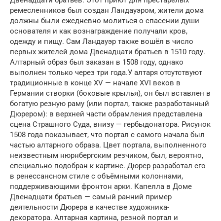
Двенадцати братьев. Этот приют для престарелых
ремесленников был создан Ландауэром, жители дома
должны были ежедневно молиться о спасении души
основателя и как вознаграждение получали кров,
одежду и пищу. Сам Ландауэр также вошёл в число
первых жителей дома Двенадцати братьев в 1510 году.
Алтарный образ был заказан в 1508 году, однако
выполнен только через три года.У алтаря отсутствуют
традиционные в конце XV — начале XVI веков в
Германии створки (боковые крылья), он был вставлен в
богатую резную раму (или портал, также разработанный
Дюрером): в верхней части обрамления представлена
сцена Страшного Суда, внизу — гербыдонатора. Рисунок
1508 года показывает, что портал с самого начала был
частью алтарного образа. Цвет портала, выполненного
неизвестным нюрнбергским резчиком, был, вероятно,
специально подобран к картине. Дюрер разработал его
в ренессансном стиле с объёмными колоннами,
поддерживающими фронтон арки. Капелла в Доме
Двенадцати братьев — самый ранний пример
деятельности Дюрера в качестве художника-
декоратора. Алтарная картина, резной портал и