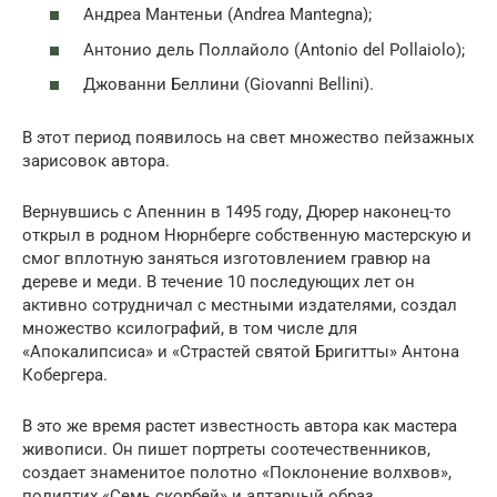
Андреа Мантеньи (Andrea Mantegna);
Антонио дель Поллайоло (Antonio del Pollaiolo);
Джованни Беллини (Giovanni Bellini).
В этот период появилось на свет множество пейзажных
зарисовок автора.
Вернувшись с Апеннин в 1495 году, Дюрер наконец-то
открыл в родном Нюрнберге собственную мастерскую и
смог вплотную заняться изготовлением гравюр на
дереве и меди. В течение 10 последующих лет он
активно сотрудничал с местными издателями, создал
множество ксилографий, в том числе для
«Апокалипсиса» и «Страстей святой Бригитты» Антона
Кобергера.
В это же время растет известность автора как мастера
живописи. Он пишет портреты соотечественников,
создает знаменитое полотно «Поклонение волхвов»,
полиптих «Семь скорбей» и алтарный образ