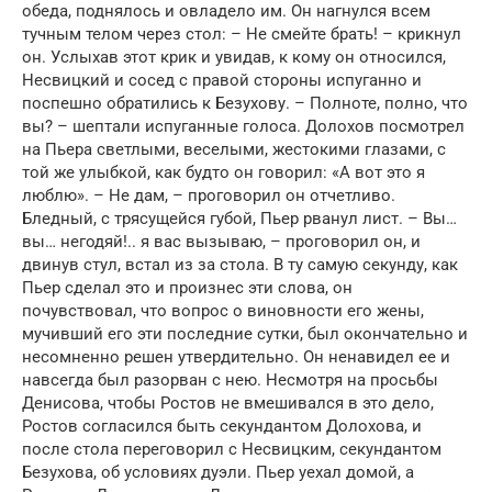
обеда, поднялось и овладело им. Он нагнулся всем
тучным телом через стол: – Не смейте брать! – крикнул
он. Услыхав этот крик и увидав, к кому он относился,
Несвицкий и сосед с правой стороны испуганно и
поспешно обратились к Безухову. – Полноте, полно, что
вы? – шептали испуганные голоса. Долохов посмотрел
на Пьера светлыми, веселыми, жестокими глазами, с
той же улыбкой, как будто он говорил: «А вот это я
люблю». – Не дам, – проговорил он отчетливо.
Бледный, с трясущейся губой, Пьер рванул лист. – Вы…
вы… негодяй!.. я вас вызываю, – проговорил он, и
двинув стул, встал из за стола. В ту самую секунду, как
Пьер сделал это и произнес эти слова, он
почувствовал, что вопрос о виновности его жены,
мучивший его эти последние сутки, был окончательно и
несомненно решен утвердительно. Он ненавидел ее и
навсегда был разорван с нею. Несмотря на просьбы
Денисова, чтобы Ростов не вмешивался в это дело,
Ростов согласился быть секундантом Долохова, и
после стола переговорил с Несвицким, секундантом
Безухова, об условиях дуэли. Пьер уехал домой, а