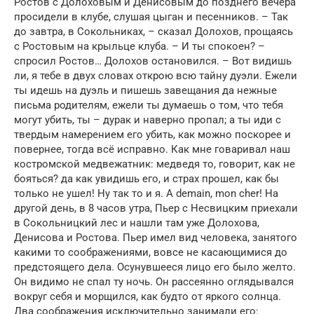
Ростов с Долоховым и Денисовым до позднего вечера
просидели в клубе, слушая цыган и песенников. – Так
до завтра, в Сокольниках, – сказал Долохов, прощаясь
с Ростовым на крыльце клуба. – И ты спокоен? –
спросил Ростов… Долохов остановился. – Вот видишь
ли, я тебе в двух словах открою всю тайну дуэли. Ежели
ты идешь на дуэль и пишешь завещания да нежные
письма родителям, ежели ты думаешь о том, что тебя
могут убить, ты – дурак и наверно пропал; а ты иди с
твердым намерением его убить, как можно поскорее и
повернее, тогда всё исправно. Как мне говаривал наш
костромской медвежатник: медведя то, говорит, как не
бояться? да как увидишь его, и страх прошел, как бы
только не ушел! Ну так то и я. A demain, mon cher! На
другой день, в 8 часов утра, Пьер с Несвицким приехали
в Сокольницкий лес и нашли там уже Долохова,
Денисова и Ростова. Пьер имел вид человека, занятого
какими то соображениями, вовсе не касающимися до
предстоящего дела. Осунувшееся лицо его было желто.
Он видимо не спал ту ночь. Он рассеянно оглядывался
вокруг себя и морщился, как будто от яркого солнца.
Два соображения исключительно занимали его: