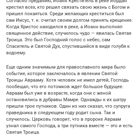
Согласно преданию, Иоанн Креститель в реке Иордан
крестил всех, кто решил связать свою жизнь с Богом и
пришел покаяться. Среди желающих креститься был
сам Иисус, т. к. считал своим долгом принять крещение.
Когда Христос находился в реке, а Иоанн выполнял
священное действие, случилось чудо — явилась Святая
Троица. Это был Господний голос с небес, сам
Спаситель и Святой Дух, спустившийся в виде голубя к
водоему.
Еще одним значимым для православного мира было
событие, которое заключалось в явлении Святой
Троицы Аврааму. Хотя человек не имел детей, Господь
пообещал, что его потомков ждет большое будущее.
Авраам был уже в возрасте, когда они с женой
остановились в дубравы Мамре. Однажды к их шатру
пришли трое путников. Один из них сказал, что супруга
праведника в следующем году родит сына. Так и
случилось. Церковь говорит, что в пророке Авраам
узнал самого Господа, а три путника вместе — это и есть
Святая Троица.