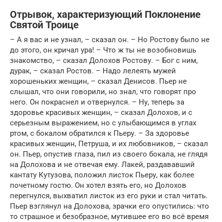
Отрывок, характеризующий Поклонение
Святой Троице
– А я вас и не узнал, – сказал он. – Но Ростову было не
до этого, он кричал ура! – Что ж ты не возобновишь
знакомство, – сказал Долохов Ростову. – Бог с ним,
дурак, – сказал Ростов. – Надо лелеять мужей
хорошеньких женщин, – сказал Денисов. Пьер не
слышал, что они говорили, но знал, что говорят про
него. Он покраснел и отвернулся. – Ну, теперь за
здоровье красивых женщин, – сказал Долохов, и с
серьезным выражением, но с улыбающимся в углах
ртом, с бокалом обратился к Пьеру. – За здоровье
красивых женщин, Петруша, и их любовников, – сказал
он. Пьер, опустив глаза, пил из своего бокала, не глядя
на Долохова и не отвечая ему. Лакей, раздававший
кантату Кутузова, положил листок Пьеру, как более
почетному гостю. Он хотел взять его, но Долохов
перегнулся, выхватил листок из его руки и стал читать.
Пьер взглянул на Долохова, зрачки его опустились: что
то страшное и безобразное, мутившее его во всё время