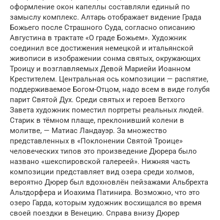
оформление окон капеллы составляли единый по
замыслу комплекс. Алтарь отображает видение Града
Божьего после Страшного Суда, согласно описанию
Августина в трактате «О граде Божьем». Художник
соединил все достижения немецкой и итальянской
живописи в изображении сонма святых, окружающих
Троицу и возглавляемых Девой Мариейи Иоанном
Крестителем. Центральная ось композиции — распятие,
поддерживаемое Богом-Отцом, надо всем в виде голубя
парит Святой Дух. Среди святых и героев Ветхого
Завета художник поместил портреты реальных людей.
Старик в тёмном плаще, преклонивший колени в
молитве, — Матиас Ландауэр. За множество
представленных в «Поклонении Святой Троице»
человеческих типов это произведение Дюрера было
названо «шекспировской галереей». Нижняя часть
композиции представляет вид озера среди холмов,
вероятно Дюрер был вдохновлён пейзажами Альбрехта
Альтдорфера и Иоахима Патинира. Возможно, что это
озеро Гарда, которым художник восхищался во время
своей поездки в Венецию. Справа внизу Дюрер