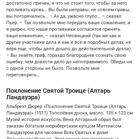
достаточно причин, и что не стоит того, чтобы за него
проливать кровь… Вы были неправы, не совсем правы,
вы погорячились… – Ах да, ужасно глупо… – сказал
Пьер. – Так позвольте мне передать ваше сожаление, и
я уверен, что наши противники согласятся принять
ваше извинение, – сказал Несвицкий (так же как и
другие участники дела и как и все в подобных делах, не
веря еще, чтобы дело дошло до действительной дуэли).
– Вы знаете, граф, гораздо благороднее сознать свою
ошибку, чем довести дело до непоправимого. Обиды ни
с одной стороны не было. Позвольте мне
переговорить…
Поклонение Святой Троице (Алтарь
Ландауэра)
Альбрехт Дюрер «Поклонение Святой Троице (Алтарь
Ландауэра)» (1511) Тополёвая доска, масло. 135 × 123 см
Музей истории искусств, Вена Алтарный образ был
заказан богатым нюрнбергским купцом Маттиасом
Ландауэром для часовни Всех Святых в доме