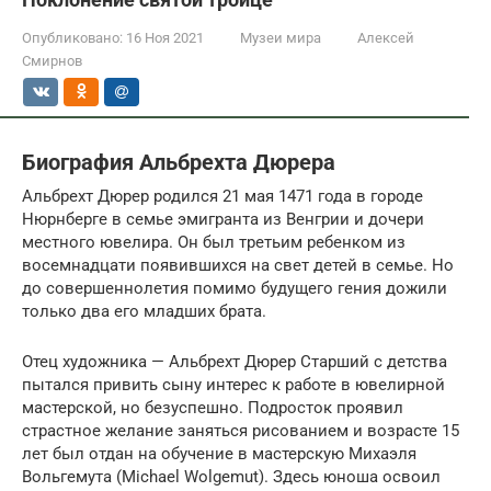
Опубликовано:
16 Ноя 2021
Музеи мира
Алексей
Смирнов
Биография Альбрехта Дюрера
Альбрехт Дюрер родился 21 мая 1471 года в городе
Нюрнберге в семье эмигранта из Венгрии и дочери
местного ювелира. Он был третьим ребенком из
восемнадцати появившихся на свет детей в семье. Но
до совершеннолетия помимо будущего гения дожили
только два его младших брата.
Отец художника — Альбрехт Дюрер Старший с детства
пытался привить сыну интерес к работе в ювелирной
мастерской, но безуспешно. Подросток проявил
страстное желание заняться рисованием и возрасте 15
лет был отдан на обучение в мастерскую Михаэля
Вольгемута (Michael Wolgemut). Здесь юноша освоил