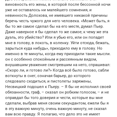
виновность его жены, в которой после бессонной ночи
уже не оставалось ни малейшего сомнения, и
невинность Долохова, не имевшего никакой причины
беречь честь чужого для него человека. «Может быть, я
бы то же самое сделал бы на его месте, думал Пьер.
Даже наверное я бы сделал то же самое; к чему же эта
дуэль, это убийство? Или я убью его, или он попадет
мне в голову, в локоть, в коленку. Уйти отсюда, бежать,
зарыться куда нибудь», приходило ему в голову. Но
именно в те минуты, когда ему приходили такие мысли.
он с особенно спокойным и рассеянным видом,
внушавшим уважение смотревшим на него, спрашивал:
«Скоро ли, и готово ли?» Когда всё было готово, сабли
воткнуты в снег, означая барьер, до которого
следовало сходиться, и пистолеты заряжены,
Несвицкий подошел к Пьеру. – Я бы не исполнил своей
обязанности, граф, – сказал он робким голосом, – и не
оправдал бы того доверия и чести, которые вы мне
сделали, выбрав меня своим секундантом, ежели бы я
в эту важную минуту, очень важную минуту, не сказал
вам всю правду. Я полагаю, что дело это не имеет