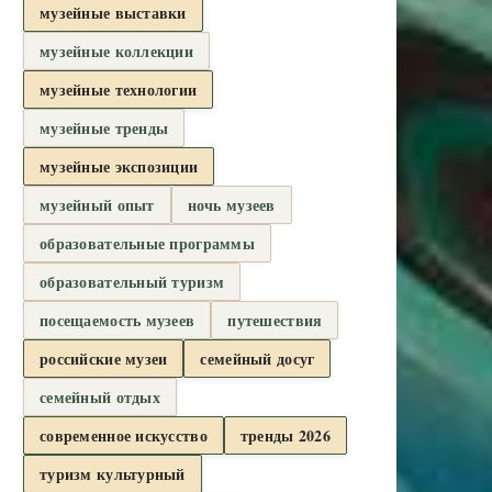
музейные выставки
музейные коллекции
музейные технологии
музейные тренды
музейные экспозиции
музейный опыт
ночь музеев
образовательные программы
образовательный туризм
посещаемость музеев
путешествия
российские музеи
семейный досуг
семейный отдых
современное искусство
тренды 2026
туризм культурный