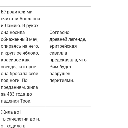
Её родителями
считали Аполлона
и Ламию. В руках
она носила
Согласно
обнаженный меч,
древней легенде,
опираясь на него,
эритрейская
и круглое яблоко,
сивилла
красивое как
предсказала, что
звезды, которое
Рим будет
она бросала себе
разрушен
под ноги. По
перитиями.
преданиям, жила
за 483 года до
падения Трои.
Жила во II
тысячелетии до н.
э., ходила в