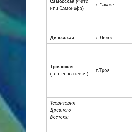
Самосская
(Фито
о.Самос
или Самонефа)
Делосская
о.Делос
Троянская
г.Троя
(Геллеспонтская)
Территория
Древнего
Востока: