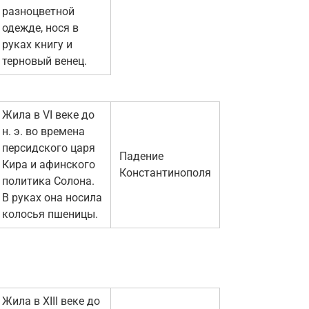
разноцветной
одежде, нося в
руках книгу и
терновый венец.
Жила в VI веке до
н. э. во времена
персидского царя
Падение
Кира и афинского
Константинополя
политика Солона.
В руках она носила
колосья пшеницы.
Жила в XIII веке до