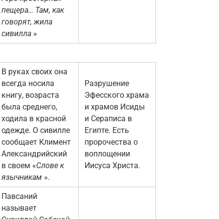
пещера… Там, как
говорят, жила
сивилла
»
В руках своих она
всегда носила
Разрушение
книгу, возраста
Эфесского храма
была среднего,
и храмов Исиды
ходила в красной
и Сераписа в
одежде. О сивилле
Египте. Есть
сообщает Климент
пророчества о
Александрийский
воплощении
в своем «
Слове к
Иисуса Христа.
язычникам
».
Павсаний
называет