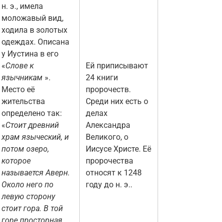
н. э., имела
моложавый вид,
ходила в золотых
одеждах. Описана
у Иустина в его
«
Слове к
Ей приписывают
язычникам
».
24 книги
Место её
пророчеств.
жительства
Среди них есть о
определено так:
делах
«
Стоит древний
Александра
храм языческий, и
Великого, о
потом озеро,
Иисусе Христе. Её
которое
пророчества
называется Аверн.
относят к 1248
Около него по
году до н. э..
левую сторону
стоит гора. В той
горе просторная