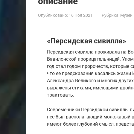
описание
Опубликовано:
16 Ноя 2021
Рубрика:
Музеи
«Персидская сивилла»
Персидская сивилла проживала на Вос
Вавилонской прорицательницей. Упомин
год стал годом пророчеств, которые с
что ее предсказания касались жизни 
Александра Великого и многих других
выражены стихами, имеющими двойной
трактовать.
Современники Персидской сивиллы пи
нее был располагающий моложавый ви
имеют более глубокий смысл, предста