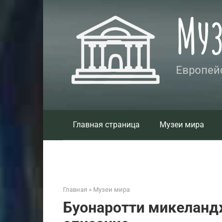
Перейти
Му
к
контенту
Европейс
Главная страница
Музеи мира
Главная
»
Музеи мира
Буонаротти микеландж