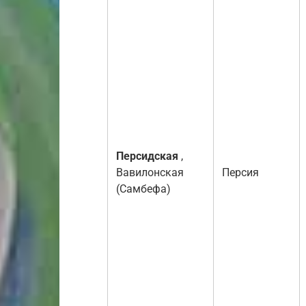
Персидская
,
Вавилонская
Персия
(Самбефа)