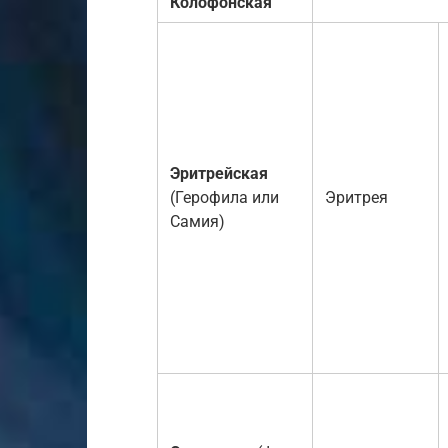
Колофонская
Эритрейская
(Герофила или
Эритрея
Самия)