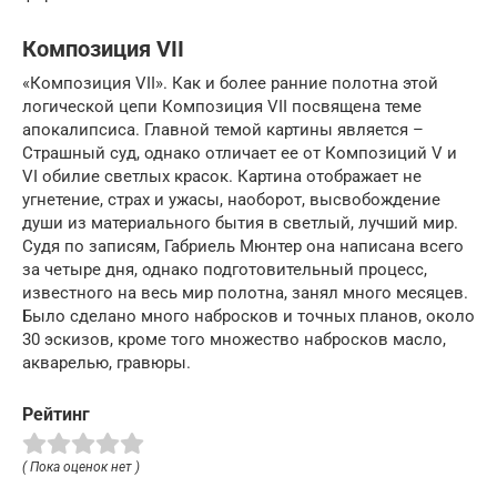
Композиция VII
«Композиция VII». Как и более ранние полотна этой
логической цепи Композиция VII посвящена теме
апокалипсиса. Главной темой картины является –
Страшный суд, однако отличает ее от Композиций V и
VI обилие светлых красок. Картина отображает не
угнетение, страх и ужасы, наоборот, высвобождение
души из материального бытия в светлый, лучший мир.
Судя по записям, Габриель Мюнтер она написана всего
за четыре дня, однако подготовительный процесс,
известного на весь мир полотна, занял много месяцев.
Было сделано много набросков и точных планов, около
30 эскизов, кроме того множество набросков масло,
акварелью, гравюры.
Рейтинг
( Пока оценок нет )