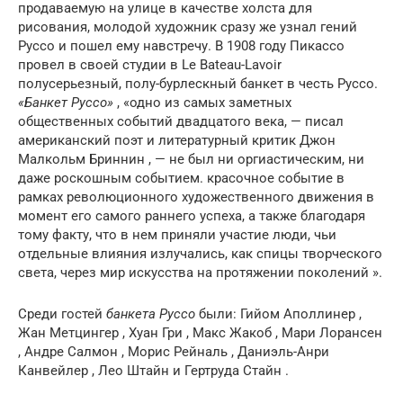
продаваемую на улице в качестве холста для
рисования, молодой художник сразу же узнал гений
Руссо и пошел ему навстречу. В 1908 году Пикассо
провел в своей студии в Le Bateau-Lavoir
полусерьезный, полу-бурлескный банкет в честь Руссо.
«Банкет Руссо»
, «одно из самых заметных
общественных событий двадцатого века, — писал
американский поэт и литературный критик Джон
Малкольм Бриннин , — не был ни оргиастическим, ни
даже роскошным событием. красочное событие в
рамках революционного художественного движения в
момент его самого раннего успеха, а также благодаря
тому факту, что в нем приняли участие люди, чьи
отдельные влияния излучались, как спицы творческого
света, через мир искусства на протяжении поколений ».
Среди гостей
банкета Руссо
были: Гийом Аполлинер ,
Жан Метцингер , Хуан Гри , Макс Жакоб , Мари Лорансен
, Андре Салмон , Морис Рейналь , Даниэль-Анри
Канвейлер , Лео Штайн и Гертруда Стайн .