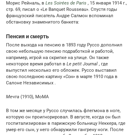
Морис Рейналь, в
Les Soirées de Paris
, 15 января 1914 г.,
стр. 69, писал о «Le Banquet Rousseau». Спустя годы
французский писатель Андре Салмон вспоминал
обстановку знаменитого банкета:
Пенсия и смерть
После выхода на пенсию в 1893 году Руссо дополнил
свою небольшую пенсию подработкой и работой,
например, игрой на скрипке на улице. Он также
некоторое время работал в
Le petit Journal
, где
выпустил несколько его обложек. Руссо выставил
свою последнюю картину
«Сон»
в марте 1910 года в
Салоне Независимых .
Мечта
(1910), МоМА
В том же месяце у Руссо случилась флегмона в ноге,
которую он проигнорировал. В августе, когда он был
госпитализирован в парижскую больницу Неккера, где
умер его сын, у него обнаружили гангрену ноги. После