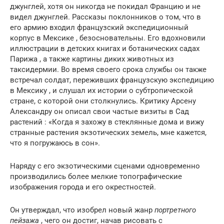
джунглей, хотя он никогда не покидал Францию ​​и не
видел джунглей. Рассказы поклонников о том, что в
его армию входил французский экспедиционный
корпус в Мексике , безосновательны. Его вдохновили
иллюстрации в детских книгах и ботанических садах
Парижа , а также картины диких животных из
таксидермии. Во время своего срока службы он также
встречал солдат, переживших французскую экспедицию
в Мексику , и слушал их истории о субтропической
стране, с которой они столкнулись. Критику Арсену
Александру он описал свои частые визиты в Сад
растений : «Когда я захожу в стеклянные дома и вижу
странные растения экзотических земель, мне кажется,
что я погружаюсь в сон».
Наряду с его экзотическими сценами одновременно
производились более мелкие топографические
изображения города и его окрестностей.
Он утверждал, что изобрел новый жанр
портретного
пейзажа
, чего он достиг, начав рисовать с