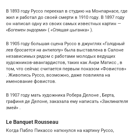
В 1893 году Руссо переехал в студию на Монпарнасе, где
жил и работал до своей смерти в 1910 году. В 1897 году
он написал одну из своих самых известных картин —
«Богемен эндорми»
(
«Спящая цыганка»
).
В 1905 году большая сцена Руссо в джунглях
«Голодный
лев бросается на антилопу»
была выставлена ​​в Салоне
независимых рядом с работами молодых ведущих
художников-авангардистов, таких как Анри Матисс , в
том, что сейчас считается первым показом «Фовистов»
. Живопись Руссо, возможно, даже повлияла на
именование фовистов.
В 1907 году мать художника Робера Делоне , Берта,
графиня де Делоне, заказала ему написать
«Заклинателя
змей»
.
Le Banquet Rousseau
Когда Пабло Пикассо наткнулся на картину Руссо,