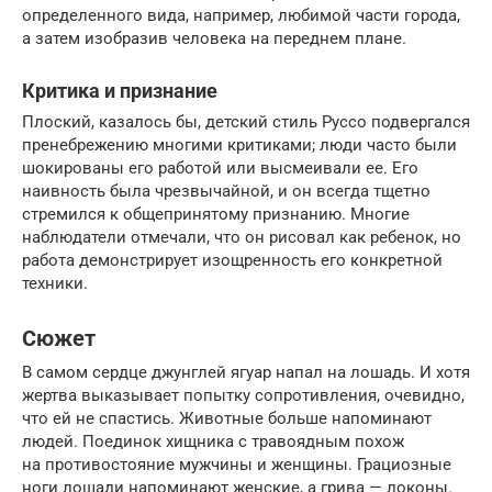
определенного вида, например, любимой части города,
а затем изобразив человека на переднем плане.
Критика и признание
Плоский, казалось бы, детский стиль Руссо подвергался
пренебрежению многими критиками; люди часто были
шокированы его работой или высмеивали ее. Его
наивность была чрезвычайной, и он всегда тщетно
стремился к общепринятому признанию. Многие
наблюдатели отмечали, что он рисовал как ребенок, но
работа демонстрирует изощренность его конкретной
техники.
Сюжет
В самом сердце джунглей ягуар напал на лошадь. И хотя
жертва выказывает попытку сопротивления, очевидно,
что ей не спастись. Животные больше напоминают
людей. Поединок хищника с травоядным похож
на противостояние мужчины и женщины. Грациозные
ноги лошади напоминают женские, а грива — локоны.