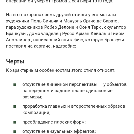
операции он умер от тромба 2 сентября 1910 года.
На его похоронах семь друзей стояли у его могилы:
художники Поль Синьяк и Мануэль Ортис де Сарате ,
пара художников Робер Делоне и Соня Терк , скульптор
Бранкузи , домовладелец Руссо Арман Кеваль и Гийом
Аполлинер , написавший эпитафию, которую Бранкузи
поставил на картине. надгробие:
Черты
К характерным особенностям этого стиля относят:
отсутствие линейной перспективы — у объектов
на переднем и заднем плане одинаковые
размеры;
проработка главных и второстепенных образов
композиции;
преобладание плоских форм;
отсутствие визуальных эффектов;