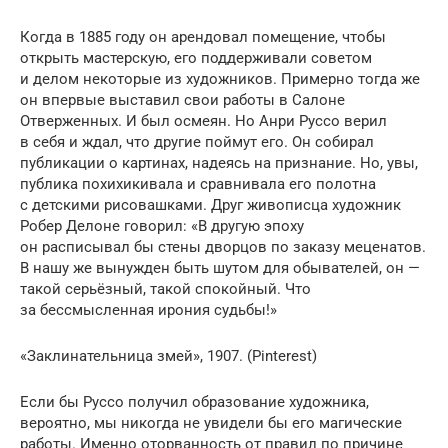
Когда в 1885 году он арендовал помещение, чтобы
открыть мастерскую, его поддерживали советом
и делом некоторые из художников. Примерно тогда же
он впервые выставил свои работы в Салоне
Отверженных. И был осмеян. Но Анри Руссо верил
в себя и ждал, что другие поймут его. Он собирал
публикации о картинах, надеясь на признание. Но, увы,
публика похихикивала и сравнивала его полотна
с детскими рисовашками. Друг живописца художник
Робер Делоне говорил: «В другую эпоху
он расписывал бы стены дворцов по заказу меценатов.
В нашу же вынужден быть шутом для обывателей, он —
такой серьёзный, такой спокойный. Что
за бессмысленная ирония судьбы!»
«Заклинательница змей», 1907. (Pinterest)
Если бы Руссо получил образование художника,
вероятно, мы никогда не увидели бы его магические
работы. Именно оторванность от правил по причине