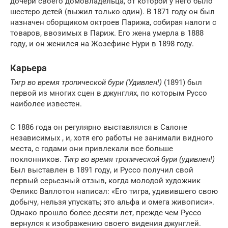
дочери своего домовладельца, от которой у него было
шестеро детей (выжил только один). В 1871 году он был
назначен сборщиком октроев Парижа, собирая налоги с
товаров, ввозимых в Париж. Его жена умерла в 1888
году, и он женился на Жозефине Нури в 1898 году.
Карьера
Тигр во время тропической бури (Удивлен!)
(1891) был
первой из многих сцен в джунглях, по которым Руссо
наиболее известен.
С 1886 года он регулярно выставлялся в Салоне
независимых , и, хотя его работы не занимали видного
места, с годами они привлекали все больше
поклонников.
Тигр во время тропической бури (удивлен!)
Был выставлен в 1891 году, и Руссо получил свой
первый серьезный отзыв, когда молодой художник
Феликс Валлотон написал: «Его тигра, удивившего свою
добычу, нельзя упускать; это альфа и омега живописи».
Однако прошло более десяти лет, прежде чем Руссо
вернулся к изображению своего видения джунглей.