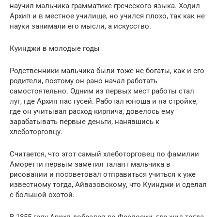
научил мальчика грамматике греческого языка. Ходил
Архип и в местное училище, но учился плохо, так как не
науки занимали его мысли, а искусство.
Куинджи в молодые годы
Родственники мальчика были тоже не богаты, как и его
родители, поэтому он рано начал работать
самостоятельно. Одним из первых мест работы стал
луг, где Архип пас гусей. Работал юноша и на стройке,
где он учитывал расход кирпича, довелось ему
зарабатывать первые деньги, нанявшись к
хлеботорговцу.
Считается, что этот самый хлеботорговец по фамилии
Аморетти первым заметил талант мальчика в
рисовании и посоветовал отправиться учиться к уже
известному тогда, Айвазовскому, что Куинджи и сделал
с большой охотой.
В 1855 году Архип добрался до Феодосии, где жил тогда