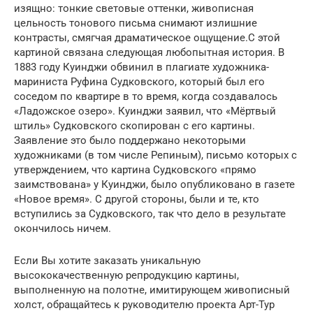
изящно: тонкие световые оттенки, живописная
цельность тонового письма снимают излишние
контрасты, смягчая драматическое ощущение.С этой
картиной связана следующая любопытная история. В
1883 году Куинджи обвинил в плагиате художника-
мариниста Руфина Судковского, который был его
соседом по квартире в то время, когда создавалось
«Ладожское озеро». Куинджи заявил, что «Мёртвый
штиль» Судковского скопирован с его картины.
Заявление это было поддержано некоторыми
художниками (в том числе Репиным), письмо которых с
утверждением, что картина Судковского «прямо
заимствована» у Куинджи, было опубликовано в газете
«Новое время». С другой стороны, были и те, кто
вступились за Судковского, так что дело в результате
окончилось ничем.
Если Вы хотите заказать уникальную
высококачественную репродукцию картины,
выполненную на полотне, имитирующем живописный
холст, обращайтесь к руководителю проекта Арт-Тур