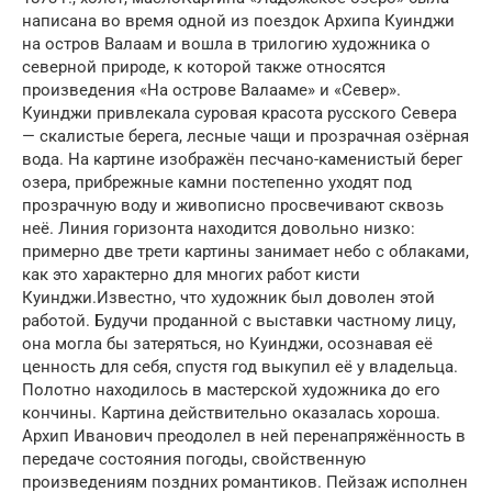
написана во время одной из поездок Архипа Куинджи
на остров Валаам и вошла в трилогию художника о
северной природе, к которой также относятся
произведения «На острове Валааме» и «Север».
Куинджи привлекала суровая красота русского Севера
— скалистые берега, лесные чащи и прозрачная озёрная
вода. На картине изображён песчано-каменистый берег
озера, прибрежные камни постепенно уходят под
прозрачную воду и живописно просвечивают сквозь
неё. Линия горизонта находится довольно низко:
примерно две трети картины занимает небо с облаками,
как это характерно для многих работ кисти
Куинджи.Известно, что художник был доволен этой
работой. Будучи проданной с выставки частному лицу,
она могла бы затеряться, но Куинджи, осознавая её
ценность для себя, спустя год выкупил её у владельца.
Полотно находилось в мастерской художника до его
кончины. Картина действительно оказалась хороша.
Архип Иванович преодолел в ней перенапряжённость в
передаче состояния погоды, свойственную
произведениям поздних романтиков. Пейзаж исполнен