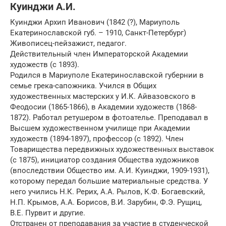
Куинджи А.И.
Куинджи Архип Иванович (1842 (?), Мариуполь
Екатеринославской губ. – 1910, Санкт-Петербург)
Живописец-пейзажист, педагог.
Действительный член Императорской Академии
художеств (с 1893).
Родился в Мариуполе Екатеринославской губернии в
семье грека-сапожника. Учился в Общих
художественных мастерских у И.К. Айвазовского в
Феодосии (1865-1866), в Академии художеств (1868-
1872). Работал ретушером в фотоателье. Преподавал в
Высшем художественном училище при Академии
художеств (1894-1897), профессор (с 1892). Член
Товарищества передвижных художественных выставок
(с 1875), инициатор создания Общества художников
(впоследствии Общество им. А.И. Куинджи, 1909-1931),
которому передал большие материальные средства. У
него учились Н.К. Рерих, А.А. Рылов, К.Ф. Богаевский,
Н.П. Крымов, А.А. Борисов, В.И. Зарубин, Ф.Э. Рущиц,
В.Е. Пурвит и другие.
Отстранен от преподавания за участие в студенческой