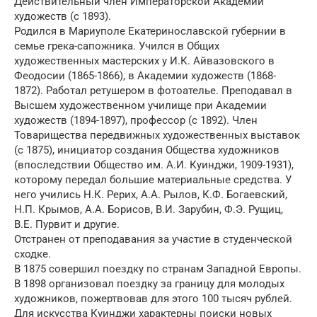
Действительный член Императорской Академии
художеств (с 1893).
Родился в Мариуполе Екатеринославской губернии в
семье грека-сапожника. Учился в Общих
художественных мастерских у И.К. Айвазовского в
Феодосии (1865-1866), в Академии художеств (1868-
1872). Работал ретушером в фотоателье. Преподавал в
Высшем художественном училище при Академии
художеств (1894-1897), профессор (с 1892). Член
Товарищества передвижных художественных выставок
(с 1875), инициатор создания Общества художников
(впоследствии Общество им. А.И. Куинджи, 1909-1931),
которому передал большие материальные средства. У
него учились Н.К. Рерих, А.А. Рылов, К.Ф. Богаевский,
Н.П. Крымов, А.А. Борисов, В.И. Зарубин, Ф.Э. Рущиц,
В.Е. Пурвит и другие.
Отстранен от преподавания за участие в студенческой
сходке.
В 1875 совершил поездку по странам Западной Европы.
В 1898 организовал поездку за границу для молодых
художников, пожертвовав для этого 100 тысяч рублей.
Для искусства Куинджи характерны поиски новых