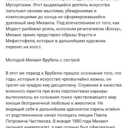
Мусоргским. Этот выдающийся деятель искусства
заполнил своими мыслями, убеждениями и
композициями до конца не сформировавшийся
духовный мир Михаила. Под впечатлением от того, как
Модест разбивал рояль, исполняя речитативом «Блоху»,
Михаил зримо представил образы Фауста и
Мефистофеля, которые в дальнейшем художник
перенес на холст.
Молодой Михаил Врубель с сестрой
В этот же период к Врубелю пришло осознание того, что
годы, которые в искусстве чрезвычайно важны, он
тратит на чуждую ему дисциплину. Служение в качестве
военного юриста при всех перспективах карьеры
вытеснялось из сознания тонко чувствовавшего мир
юноши безграничной любовью к живописи. Не
видящий себя в дальнейшем адвокатом парень втайне
от родственников начал посещать лекции Павла
Петровича Чистякова. В январе 1880 года Михаил
окончил университет, а уже осенью был официально