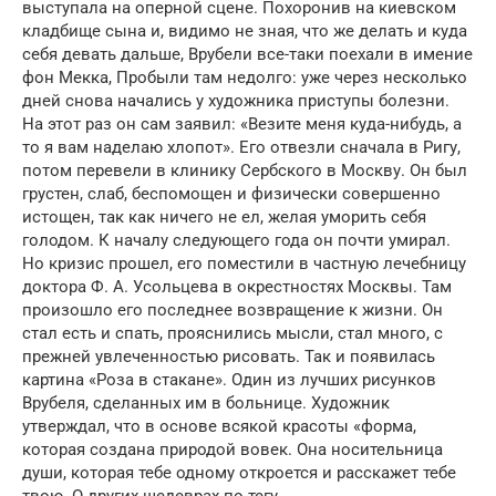
выступала на оперной сцене. Похоронив на киевском
кладбище сына и, видимо не зная, что же делать и куда
себя девать дальше, Врубели все-таки поехали в имение
фон Мекка, Пробыли там недолго: уже через несколько
дней снова начались у художника приступы болезни.
На этот раз он сам заявил: «Везите меня куда-нибудь, а
то я вам наделаю хлопот». Его отвезли сначала в Ригу,
потом перевели в клинику Сербского в Москву. Он был
грустен, слаб, беспомощен и физически совершенно
истощен, так как ничего не ел, желая уморить себя
голодом. К началу следующего года он почти умирал.
Но кризис прошел, его поместили в частную лечебницу
доктора Ф. А. Усольцева в окрестностях Москвы. Там
произошло его последнее возвращение к жизни. Он
стал есть и спать, прояснились мысли, стал много, с
прежней увлеченностью рисовать. Так и появилась
картина «Роза в стакане». Один из лучших рисунков
Врубеля, сделанных им в больнице. Художник
утверждал, что в основе всякой красоты «форма,
которая создана природой вовек. Она носительница
души, которая тебе одному откроется и расскажет тебе
твою. О других шедеврах по тегу