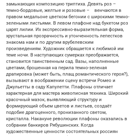
замыкающих композицию триптиха. Девять роз –
темно-бордовые, желтые и розовые – венчаются в
правом медальоне цветком бегонии с широкими темно-
зелеными листьями. В левом плафоне над букетом роз
царят лилии. Их экспрессивно-выразительная форма,
хрустальная прозрачность и утонченность лепестков
знакома нам и по другим врубелевским
произведениям. Художник обращается к любимой им
теме ночи. В наступающих сумерках преображается,
становится таинственным сад. Вазы, наполненные
цветами, брошенная на перила темно-зеленая
драпировка (может быть, плащ романтического героя?),
вызывают в воображении сцену встречи Ромео и
Джульетты в саду Капулетти. Плафоны отличает
характерная для мастера живописная техника. Широкий
красочный мазок, выявляющий структуру и
формирующий объем цветов и листьев, создаёт
подобие драгоценного, пронизанного светом,
кристалла. Накануне революции плафоны оказались в
собрании банкиров Рябушинских. Когда
художественные ценности состоятельных россиян