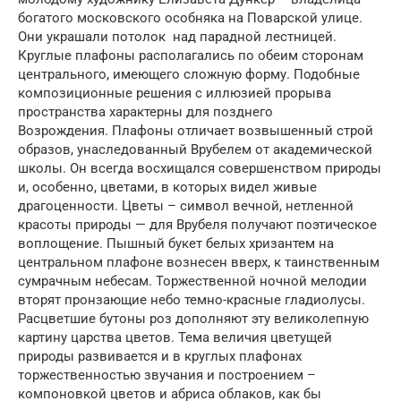
богатого московского особняка на Поварской улице.
Они украшали потолок над парадной лестницей.
Круглые плафоны располагались по обеим сторонам
центрального, имеющего сложную форму. Подобные
композиционные решения с иллюзией прорыва
пространства характерны для позднего
Возрождения. Плафоны отличает возвышенный строй
образов, унаследованный Врубелем от академической
школы. Он всегда восхищался совершенством природы
и, особенно, цветами, в которых видел живые
драгоценности. Цветы – символ вечной, нетленной
красоты природы — для Врубеля получают поэтическое
воплощение. Пышный букет белых хризантем на
центральном плафоне вознесен вверх, к таинственным
сумрачным небесам. Торжественной ночной мелодии
вторят пронзающие небо темно-красные гладиолусы.
Расцветшие бутоны роз дополняют эту великолепную
картину царства цветов. Тема величия цветущей
природы развивается и в круглых плафонах
торжественностью звучания и построением –
компоновкой цветов и абриса облаков, как бы