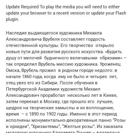
Update Required To play the media you will need to either
update your browser to a recent version or update your Flash
plugin.
Наследие выдающегося художника Михаила
Александровича Врубеля составляет гордость
отечественной культуры. Его творчество открыло
новые пути для развития русского искусства. «Будить
душу от мелочей будничного величавыми образами» –
так определил Врубель миссию художника. Уроженец
Омска, Врубель прожил в родном городе недолго: в
начале 1860 года, когда ему не было и четырех лет,
отец увез его из Сибири. После обучения в
Петербургской Академии художеств Михаил
Александрович проработал несколько лет в Киеве,
затем переехал в Москву, где прошло его лучшее,
щедрое на творческие замыслы и их воплощение,
время – с 1890 по 1902 годы. Именно в этот период
исполнены монументально-декоративные панно “Розы
и орхидеи”, “Хризантемы”, “Желтые розы”. Их заказала
молодому художнику Елизавета Дункер – владелица