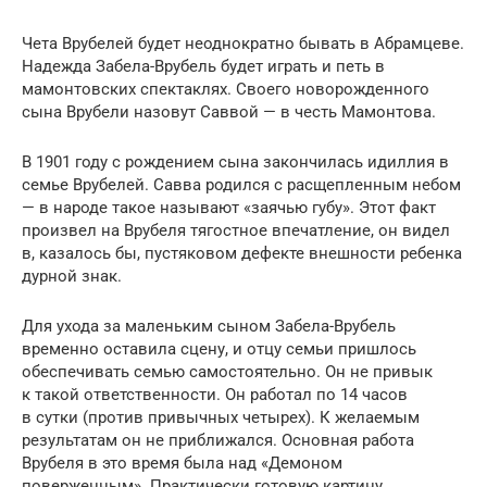
Чета Врубелей будет неоднократно бывать в Абрамцеве.
Надежда Забела-Врубель будет играть и петь в
мамонтовских спектаклях. Своего новорожденного
сына Врубели назовут Саввой — в честь Мамонтова.
В 1901 году с рождением сына закончилась идиллия в
семье Врубелей. Савва родился с расщепленным небом
— в народе такое называют «заячью губу». Этот факт
произвел на Врубеля тягостное впечатление, он видел
в, казалось бы, пустяковом дефекте внешности ребенка
дурной знак.
Для ухода за маленьким сыном Забела-Врубель
временно оставила сцену, и отцу семьи пришлось
обеспечивать семью самостоятельно. Он не привык
к такой ответственности. Он работал по 14 часов
в сутки (против привычных четырех). К желаемым
результатам он не приближался. Основная работа
Врубеля в это время была над «Демоном
поверженным». Практически готовую картину