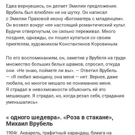
Едва вернувшись, он делает Эмилии предложение.
Врубель был влюблен не на шутку. Он написал
с Эмилии Праховой икону «Богоматерь с младенцем».
Он возвел вокруг нее настоящий романтический культ.
Будучи отвергнутым, он сильно переживал. Много
позднее, однажды, он пошел купаться со своим
приятелем, художником Константинов Коровиным.
По его воспоминаниям, он, заметив у Врубеля на груди
множество больших белых шрамов, спросил, откуда
они. «Не знаю, поймете ли вы». — Ответил Врубель.
— «Я любил женщину, она меня — нет. Вернее, даже
любила, но многое мешало ее пониманию меня.
Я страдал в невозможности объяснить ей это
мешающее. Я страдал, но, когда резал себя, страдания
уменьшались».
« одного шедевра». «Роза в стакане»,
Михаил Врубель
1904г. Акварель, графитный карандаш, бумага на