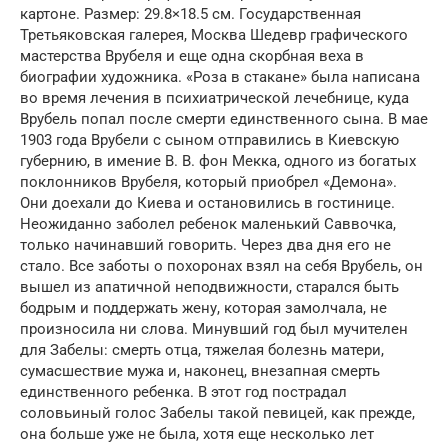
картоне. Размер: 29.8×18.5 см. Государственная
Третьяковская галерея, Москва Шедевр графического
мастерства Врубеля и еще одна скорбная веха в
биографии художника. «Роза в стакане» была написана
во время лечения в психиатрической лечебнице, куда
Врубель попал после смерти единственного сына. В мае
1903 года Врубели с сыном отправились в Киевскую
губернию, в имение В. В. фон Мекка, одного из богатых
поклонников Врубеля, который приобрел «Демона».
Они доехали до Киева и остановились в гостинице.
Неожиданно заболел ребенок маленький Саввочка,
только начинавший говорить. Через два дня его не
стало. Все заботы о похоронах взял на себя Врубель, он
вышел из апатичной неподвижности, старался быть
бодрым и поддержать жену, которая замолчала, не
произносила ни слова. Минувший год был мучителен
для Забелы: смерть отца, тяжелая болезнь матери,
сумасшествие мужа и, наконец, внезапная смерть
единственного ребенка. В этот год пострадал
соловьиный голос Забелы такой певицей, как прежде,
она больше уже не была, хотя еще несколько лет