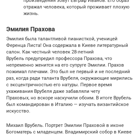
произведения зовут Евграф Иванов. Его образ
отражал человека, который проживает плохую
жизнь.
Эмилия Прахова
Эмилия была талантливой пианисткой, ученицей
Ференца Листа! Она содержала в Киеве литературный
салон. Как честный человек 28-летний
Врубель предупредил профессора Прахова, что
непременно женится на его супруге Эмилии. Прахов
пожимал плечами. Это был не первый и не последний
раз, когда ради таланта Врубеля, окружающие мирились
с эксцентричностью его натуры. Первое время
ухаживания Врубеля даже забавляли чету
Праховых, но вскоре наскучили обоим. В итоге Врубель
был командирован в Италию — изучать византийское
искусство.
Михаил Врубель. Портрет Эмилии Праховой в иконе
Богоматерь с младенцем. Владимирский собор в Киеве