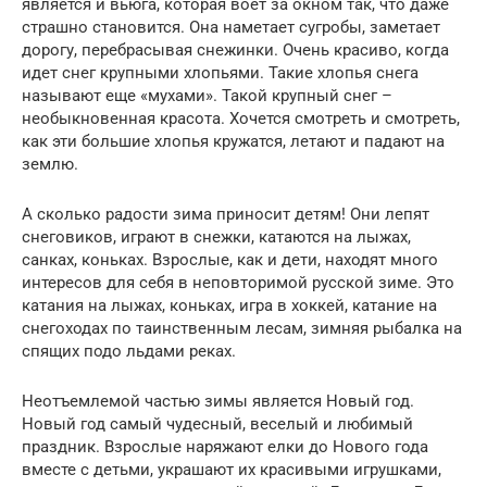
является и вьюга, которая воет за окном так, что даже
страшно становится. Она наметает сугробы, заметает
дорогу, перебрасывая снежинки. Очень красиво, когда
идет снег крупными хлопьями. Такие хлопья снега
называют еще «мухами». Такой крупный снег –
необыкновенная красота. Хочется смотреть и смотреть,
как эти большие хлопья кружатся, летают и падают на
землю.
А сколько радости зима приносит детям! Они лепят
снеговиков, играют в снежки, катаются на лыжах,
санках, коньках. Взрослые, как и дети, находят много
интересов для себя в неповторимой русской зиме. Это
катания на лыжах, коньках, игра в хоккей, катание на
снегоходах по таинственным лесам, зимняя рыбалка на
спящих подо льдами реках.
Неотъемлемой частью зимы является Новый год.
Новый год самый чудесный, веселый и любимый
праздник. Взрослые наряжают елки до Нового года
вместе с детьми, украшают их красивыми игрушками,