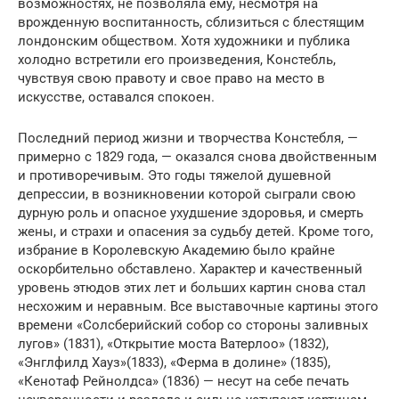
возможностях, не позволяла ему, несмотря на
врожденную воспитанность, сблизиться с блестящим
лондонским обществом. Хотя художники и публика
холодно встретили его произведения, Констебль,
чувствуя свою правоту и свое право на место в
искусстве, оставался спокоен.
Последний период жизни и творчества Констебля, —
примерно с 1829 года, — оказался снова двойственным
и противоречивым. Это годы тяжелой душевной
депрессии, в возникновении которой сыграли свою
дурную роль и опасное ухудшение здоровья, и смерть
жены, и страхи и опасения за судьбу детей. Кроме того,
избрание в Королевскую Академию было крайне
оскорбительно обставлено. Характер и качественный
уровень этюдов этих лет и больших картин снова стал
несхожим и неравным. Все выставочные картины этого
времени «Солсберийский собор со стороны заливных
лугов» (1831), «Открытие моста Ватерлоо» (1832),
«Энглфилд Хауз»(1833), «Ферма в долине» (1835),
«Кенотаф Рейнолдса» (1836) — несут на себе печать