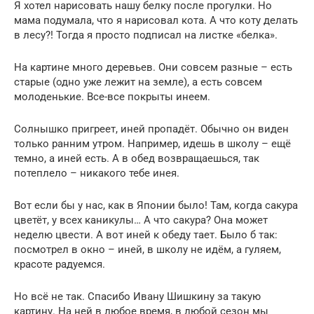
Я хотел нарисовать нашу белку после прогулки. Но
мама подумала, что я нарисовал кота. А что коту делать
в лесу?! Тогда я просто подписал на листке «белка».
На картине много деревьев. Они совсем разные – есть
старые (одно уже лежит на земле), а есть совсем
молоденькие. Все-все покрыты инеем.
Солнышко пригреет, иней пропадёт. Обычно он виден
только ранним утром. Например, идешь в школу – ещё
темно, а иней есть. А в обед возвращаешься, так
потеплело – никакого тебе инея.
Вот если бы у нас, как в Японии было! Там, когда сакура
цветёт, у всех каникулы… А что сакура? Она может
неделю цвести. А вот иней к обеду тает. Было б так:
посмотрел в окно – иней, в школу не идём, а гуляем,
красоте радуемся.
Но всё не так. Спасибо Ивану Шишкину за такую
картину. На ней в любое время, в любой сезон мы