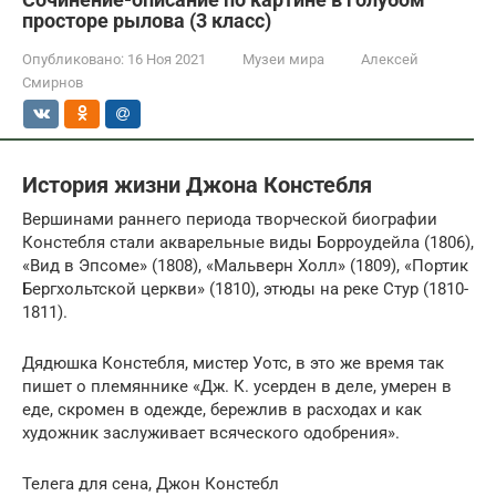
просторе рылова (3 класс)
Опубликовано:
16 Ноя 2021
Музеи мира
Алексей
Смирнов
История жизни Джона Констебля
Вершинами раннего периода творческой биографии
Констебля стали акварельные виды Борроудейла (1806),
«Вид в Эпсоме» (1808), «Мальверн Холл» (1809), «Портик
Бергхольтской церкви» (1810), этюды на реке Стур (1810-
1811).
Дядюшка Констебля, мистер Уотс, в это же время так
пишет о племяннике «Дж. К. усерден в деле, умерен в
еде, скромен в одежде, бережлив в расходах и как
художник заслуживает всяческого одобрения».
Телега для сена, Джон Констебл