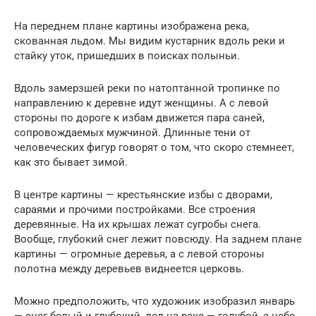
На переднем плане картины изображена река,
скованная льдом. Мы видим кустарник вдоль реки и
стайку уток, пришедших в поисках полыньи.
Вдоль замерзшей реки по натоптанной тропинке по
направлению к деревне идут женщины. А с левой
стороны по дороге к избам движется пара саней,
сопровождаемых мужчиной. Длинные тени от
человеческих фигур говорят о том, что скоро стемнеет,
как это бывает зимой.
В центре картины — крестьянские избы с дворами,
сараями и прочими постройками. Все строения
деревянные. На их крышах лежат сугробы снега.
Вообще, глубокий снег лежит повсюду. На заднем плане
картины — огромные деревья, а с левой стороны
полотна между деревьев виднеется церковь.
Можно предположить, что художник изобразил январь
— снег белый и глубокий, лед на реке — голубой, а небо