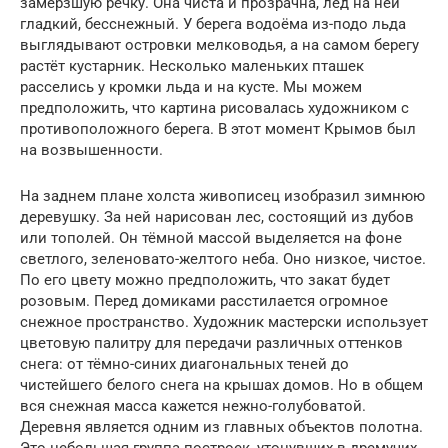
замёрзшую речку. Она чиста и прозрачна, лёд на ней
гладкий, бесснежный. У берега водоёма из-подо льда
выглядывают островки мелководья, а на самом берегу
растёт кустарник. Несколько маленьких пташек
расселись у кромки льда и на кусте. Мы можем
предположить, что картина рисовалась художником с
противоположного берега. В этот момент Крымов был
на возвышенности.
На заднем плане холста живописец изобразил зимнюю
деревушку. За ней нарисован лес, состоящий из дубов
или тополей. Он тёмной массой выделяется на фоне
светлого, зеленовато-желтого неба. Оно низкое, чистое.
По его цвету можно предположить, что закат будет
розовым. Перед домиками расстилается огромное
снежное пространство. Художник мастерски использует
цветовую палитру для передачи различных оттенков
снега: от тёмно-синих диагональных теней до
чистейшего белого снега на крышах домов. Но в общем
вся снежная масса кажется нежно-голубоватой.
Деревня является одним из главных объектов полотна.
Это небольшая группа построек, утонувших в дремучих