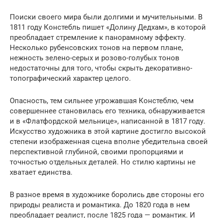
Поиски своего мира были долгими и мучительными. В
1811 году Констебль пишет «Долину Дедхам», в которой
преобладает стремление к панорамному эффекту.
Несколько рубенсовских тонов на первом плане,
нежность зелено-серых и розово-голубых тонов
недостаточны для того, чтобы скрыть декоративно-
топографический характер целого.
Опасность, тем сильнее угрожавшая Констеблю, чем
совершеннее становилась его техника, обнаруживается
и в «Флатфордской мельнице», написанной в 1817 году.
Искусство художника в этой картине достигло высокой
степени изображенная сцена вполне убедительна своей
перспективной глубиной, своими пропорциями и
точностью отдельных деталей. Но стилю картины не
хватает единства.
В разное время в художнике боролись две стороны его
природы реалиста и романтика. До 1820 года в нем
преобладает реалист, после 1825 года — романтик. И