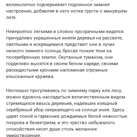
великолепно подчеркивает подлинное зимнее
настроение, добавляя в него нотки грусти о минувшем
лете.
Невероятно легкими и словно прозрачными видятся
причудливо украшенные инеем деревья на рассвете,
светлыми и искрящимися предстают они в лучах
низкого зимнего солнца, бросая тонкие тени на
посеребренную землю. Окутанные туманом, они
горделиво высятся в своем белом наряде, своими
раскидистыми кронами напоминая огромные
изысканные кружева.
Неспешно прогуливаясь по зимнему парку или лесу,
можно вдоволь насладиться величественным видом
стремящихся ввысь деревьев, надевших изящный
серебряный убор сверкающего на солнце инея. Здесь
царят покой и гармония, рождаемые белой нежностью
покрова и безветрием, и это чувство небывалого
спокойствия несет душе столь желанное
умиротворение.