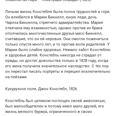
Личная жизнь Констебля была полна трудностей и горя.
Он влюбился в Марию Бикнелл, юную леди, дочь
Чарлза Бикнелла, стряпчего адмиралтейства. Мария
отвечала ему взаимностью, однако против их брака
ополчились многочисленные друзья мисс Бикнелл,
считавшие, что он ей неровня. Они смогли пожениться
только спустя много лет, и то против воли родителей. У
Марии было слабое здоровье. Немало забот Констеблю
и здоровье детей. Констебль никогда не страдал от
нужды, но достиг довольства только в 1828 году, когда
его жена получила значительное наследство. С тех пор
он перестал писать портреты и перешел исключительно
на пейзажи.
Кукурузное поле, Джон Констебл, 1826
Констебль был целиком поглощен своей живописью,
был малообщителен и потому имел мало друзей; его
жизнь мелкого буржуа, ограниченного в своих