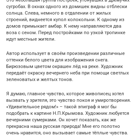
сугробах. В окнах одного из домишек видны отблески
солнца. Слева, немного в отдалении от жилых
строений, виднеется купол колокольни. К одному из
домов примыкает амбар. К нему направляются два
воза с сеном. Перед постройками по узкой тропинке
идут местные жители.
Автор использует в своём произведении различные
оттенки белого цвета для изображения снега.
Бирюзовым цветом окрашен лёд на реке. Художник
передаёт окраску вечернего неба при помощи светлых
зеленоватых и желтых тонов.
Я думаю, главное чувство, которое живописец хотел
вызвать у зрителя, это чувство покоя и умиротворения.
«Удивительное рядом!» – такой эпиграф я мог бы
подобрать к картине Н.П.Крымова. Художник любуется
вечерними сумерками. Он хочет показать, как же
прекрасна наша русская природа! Мне его полотно
очень нравится, оно вызывает самые тёплые чувства.