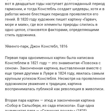
вот в двадцатые годы наступает долгожданный период
гармонии, и тогда Констебль создает шедевры, хотя и в
работах менее блестящих периодов проявляется его
гений. В 1820 году художник пишет картину «Гарвич,
море и маяк», где все элементы природы слились в
одно целое, становятся факторами, определяющими
стиль художника.
Уйвенго-парк, Джон Констебл, 1816
Первая пара одноименных картин была написана
Констеблем в 1821 году — это знаменитая «Повозка с
сеном». Законченная картина, выставленная вместе с
еще тремя другими в Лувре в 1824 году, явилась самым
крупным успехом Констебля. Несмотря на проявленное
художником уважение к традиции, картина
воспринималась публикой как революция в живописи.
Вторая пара картин — этюд и законченная картина
«Собор в Сальсбери, из сада епископа». Еще одна
знаменитая пара — «Скачущая лошадь» (1825).