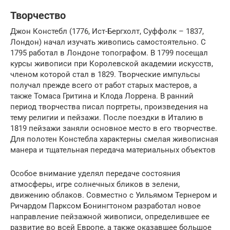
Творчество
Джон Констебл (1776, Ист-Бергхолт, Суффолк – 1837,
Лондон) начал изучать живопись самостоятельно. С
1795 работал в Лондоне топографом. В 1799 посещал
курсы живописи при Королевской академии искусств,
членом которой стал в 1829. Творческие импульсы
получал прежде всего от работ старых мастеров, а
также Томаса Гритина и Клода Лоррена. В ранний
период творчества писал портреты, произведения на
тему религии и пейзажи. После поездки в Италию в
1819 пейзажи заняли основное место в его творчестве.
Для полотен Констебла характерны смелая живописная
манера и тщательная передача материальных объектов
Особое внимание уделял передаче состояния
атмосферы, игре солнечных бликов в зелени,
движению облаков. Совместно с Уильямом Тернером и
Ричардом Парксом Бонингтоном разработал новое
направление пейзажной живописи, определившее ее
развитие во всей Европе, а также оказавшее большое