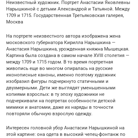
Неизвестный художник. Портрет Анастасии Яковлевны
Нарышкиной с детьми Александрой и Татьяной. Между
1709 и 1715. Государственная Третьяковская галерея,
Москва
На портрете неизвестного автора изображена жена
московского губернатора Кирилла Нарышкина —
Анастасия Нарышкина, урожденная княжна Мышецкая.
Картина была создана в самом начале XVIII столетия —
между 1709 и 1715 годом. В то время портретная
живопись еще во многом опиралась на русские
иконописные каноны, именно поэтому художник
изобразил фигуры подчеркнуто статичными и
двухмерными. Дети же выглядят уменьшенными
копиями взрослых: в ту эпоху художники не
подчеркивали на портретах особенности детской
мимики и анатомии, даже их наряды в точности
повторяли обычную взрослую одежду.
Интересен головной убор Анастасии Нарышкиной на
этой картине: она одета в высокий чепец-фонтанж по