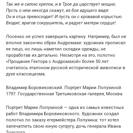
Так же и силою крепок, и в Трое да царствует мощно.
Пусть о нем некогда скажут, из боя идущего видя:
Он и отца превосходит! И пусть он с кровавой корыстью
Входит, врагов сокрушитель, и радует матери сердце!
Лосенко не успел завершить картину. Например, был не
вполне закончен образ Андромахи: художник прописал
ее лицо, но лишь наметил складки одежды, не
проработав их детально. Несмотря на это, полотно
«Прощание Гектора с Андромахой» более 50 лет
считалось эталоном русской исторической живописи в
духе классицизма.
Владимир Боровиковский. Портрет Марии Лопухиной.
1797. Государственная Третьяковская галерея, Москва
Портрет Марии Лопухиной — одна из самых известных
работ Владимира Боровиковского. Художник создал
полотно по заказу егермейстера Лопухина: тот хотел
запечатлеть свою юную супругу, дочь генерала Ивана
Толстого.