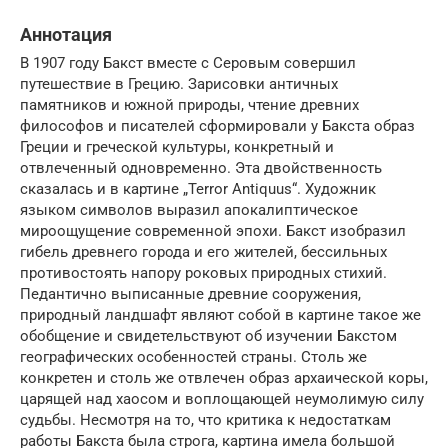
Аннотация
В 1907 году Бакст вместе с Серовым совершил
путешествие в Грецию. Зарисовки античных
памятников и южной природы, чтение древних
философов и писателей сформировали у Бакста образ
Греции и греческой культуры, конкретный и
отвлеченный одновременно. Эта двойственность
сказалась и в картине „Terror Antiquus“. Художник
языком символов выразил апокалиптическое
мироощущение современной эпохи. Бакст изобразил
гибель древнего города и его жителей, бессильных
противостоять напору роковых природных стихий.
Педантично выписанные древние сооружения,
природный ландшафт являют собой в картине такое же
обобщение и свидетельствуют об изучении Бакстом
географических особенностей страны. Столь же
конкретен и столь же отвлечен образ архаической коры,
царящей над хаосом и воплощающей неумолимую силу
судьбы. Несмотря на то, что критика к недостаткам
работы Бакста была строга, картина имела большой