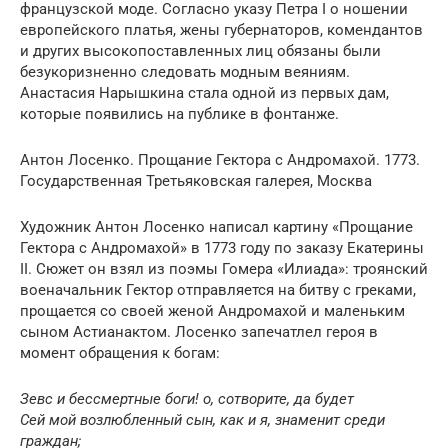
французской моде. Согласно указу Петра I о ношении
европейского платья, жены губернаторов, комендантов
и других высокопоставленных лиц обязаны были
безукоризненно следовать модным веяниям.
Анастасия Нарышкина стала одной из первых дам,
которые появились на публике в фонтанже.
Антон Лосенко. Прощание Гектора с Андромахой. 1773.
Государственная Третьяковская галерея, Москва
Художник Антон Лосенко написал картину «Прощание
Гектора с Андромахой» в 1773 году по заказу Екатерины
II. Сюжет он взял из поэмы Гомера «Илиада»: троянский
военачальник Гектор отправляется на битву с греками,
прощается со своей женой Андромахой и маленьким
сыном Астианактом. Лосенко запечатлел героя в
момент обращения к богам:
Зевс и бессмертные боги! о, сотворите, да будет
Сей мой возлюбленный сын, как и я, знаменит среди
граждан;