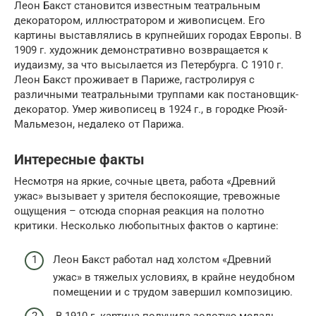
Леон Бакст становится известным театральным
декоратором, иллюстратором и живописцем. Его
картины выставлялись в крупнейших городах Европы. В
1909 г. художник демонстративно возвращается к
иудаизму, за что высылается из Петербурга. С 1910 г.
Леон Бакст проживает в Париже, гастролируя с
различными театральными труппами как постановщик-
декоратор. Умер живописец в 1924 г., в городке Рюэй-
Мальмезон, недалеко от Парижа.
Интересные факты
Несмотря на яркие, сочные цвета, работа «Древний
ужас» вызывает у зрителя беспокоящие, тревожные
ощущения – отсюда спорная реакция на полотно
критики. Несколько любопытных фактов о картине:
Леон Бакст работал над холстом «Древний
ужас» в тяжелых условиях, в крайне неудобном
помещении и с трудом завершил композицию.
В 1910 г. картина получила золотую медаль