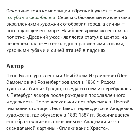
Основные тона композиции «Древний ужас» — сине-
голубой и серо-белый
. Серым с бежевыми и зелеными
вкраплениями художник отобразил город, а синим –
поглощающее его море. Наиболее ярким акцентом на
полотне «Древний ужас» является статуя в центре, на
переднем плане – с ее бледно-оранжевыми косами,
красными губами и синей птицей в ладонях.
Автор
Леон Бакст, урожденный Лейб-Хаим Израилевич (Лев
Самойлович) Розенберг родился в 1866 г. Родом
художник был из Гродно, откуда его семья перебралась
в Петербург вскоре после рождения прославленного
модерниста. После нескольких лет обучения в Шестой
гимназии столицы Леон Бакст переводится в Академию
художеств, где обучается в 1883-1887 гг. Заканчивается
его образование исключением из Академии из-за
скандальной картины «Оплакивание Христа».