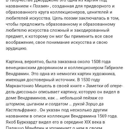
названием «
Поэзия»
, созданная для придворного и
образованного круга коллекционеров, ценителей и
любителей искусства. Цель
поэзии
заключалась в том,
чтобы предложить образованному и образованному
любителю искусства сложный и закодированный
предмет, к которому он мог бы применить все свое
воображение, свое понимание искусства и свою
эрудицию.
Картина, вероятно, была заказана около 1508 года
венецианским дворянином и коллекционером Габриэле
Вендрамин. Это одна из немногих картин художника,
имеющая достоверный источник. В 1530 году
Маркантонио Мишель в своей книге «
Заметки об опере-
дель-диссоньо» описывает
картину, которую он видел в
доме Вендраминов, как
… небольшой пейзаж со
штормом, цыганом и солдатом … рукой Зорцо да
Кастельфранко
. Он указан под несколько другим
названием в описи коллекции Вендрамина 1569 года.
Якоб Буркхардт видел его в середине XIX века в
Палаццо Манфрин и упоминает о нем в своем