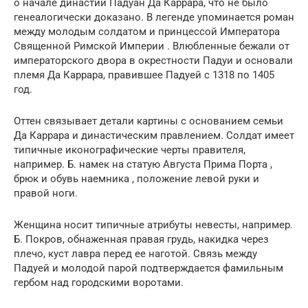
о начале династии Падуан Да Каррара, что не было
генеалогически доказано. В легенде упоминается роман
между молодым солдатом и принцессой Императора
Священной Римской Империи . Влюбленные бежали от
императорского двора в окрестности Падуи и основали
племя Да Каррара, правившее Падуей с 1318 по 1405
год.
Оттен связывает детали картины с основанием семьи
Да Каррара и династическим правлением. Солдат имеет
типичные иконографические черты правителя,
например. Б. намек на статую Августа Прима Порта ,
брюк и обувь наемника , положение левой руки и
правой ноги.
Женщина носит типичные атрибуты невесты, например.
Б. Покров, обнаженная правая грудь, накидка через
плечо, куст лавра перед ее наготой. Связь между
Падуей и молодой парой подтверждается фамильным
гербом над городскими воротами.