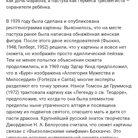
как дочь Фараона, а пастуха как Гермеса Трисмегиста —
охранителя ребёнка.
В 1939 году была сделана и опубликована
рентгенограмма картины. Выяснилось, что на месте
пастуха ранее была написана обнажённая женская
фигура. После этого двое исследователей (Фьокко,
1948; Гилберт, 1952) решили, что у картины и вовсе нет
сюжета, но изображён просто идиллический пейзаж.
Тем не менее попытки объяснения сюжета
продолжились, и в 1969 году Эдгар Уинд предположил,
что в «Буре» изображена «Аллегория Мужества и
Милосердия» (Fortezza e Carita); многие эксперты
разделяют его точку зрения. Нэнси Томсон де Груммонд
(1972) трактовала картину как «Легенду о св. Теодоре»,
предположив, что когда-то она была элементом
пределлы ныне утраченного алтаря и посвящена
одному из подвигов святого, спасшего мать и дитя от
пасти дракона. Крупнейший русский знаток творчества
Джорджоне Н. А. Белоусова считала, что сюжет картины
связан с «Фьезоланскими нимфами» Боккаччо. Это
неполная история интерпретаций сюжета картины,