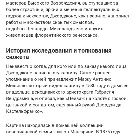
мастеров Высокого Возрождения, выступавших за
более страстный, яркий и менее интеллектуальных
подход к искусству, Джорджоне, как правило, наполнял
работы множеством скрытых смыслов,
подобно Леонардо, Микеланджело и других
живописцев флорентийского ренессанса.
История исследования и толкования
сюжета
Неизвестно когда, для кого или по заказу какого лица
Джорджоне написал эту картину. Самое раннее
упоминание о ней принадлежит Марку Антонио
Микьелю, который видел картину в 1530 году в доме её
владельца, венецианского аристократа Габриеля
Вендрамина, и описал, как «Пейзаж на холсте с грозой,
цыганкой и солдатом, сделанный рукой Дзордзи да
Кастельфранко».
Картина находилась в домашней коллекции
венецианской семьи графов Манфрини. В 1875 году