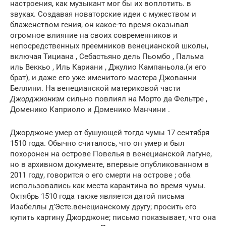
настроения, как музыкант мог бы их воплотить. в
звуках. Создавая новаторские идеи с мужеством и
блаженством гения, он какое-то время оказывал
огромное влияние на своих современников и
непосредственных преемников венецианской школы,
включая Тициана , Себастьяно дель Пьомбо , Пальма
иль Веккьо , Иль Кариани , Джулио Кампаньола.(и его
брат), и даже его уже именитого мастера Джованни
Беллини. На венецианской материковой части
Джорджионизм
сильно повлиял на Морто да Фельтре ,
Доменико Каприоло и Доменико Манчини .
Джорджоне умер от бушующей тогда чумы 17 сентября
1510 года. Обычно считалось, что он умер и был
похоронен на острове Повелья в венецианской лагуне,
но в архивном документе, впервые опубликованном в
2011 году, говорится о его смерти на острове ; оба
использовались как места карантина во время чумы.
Октябрь 1510 года также является датой письма
Изабеллы д’Эсте.венецианскому другу; просить его
купить картину Джорджоне; письмо показывает, что она