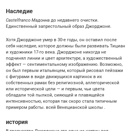
Наследие
Castelfranco Мадонна
до недавнего очистки.
Единственный запрестольный образ Джорджоне.
Хотя Джорджоне умер в 30-е годы, он оставил после
себя наследие, которое должны были развивать Тициан
и художники 17-го века. Джорджоне никогда не
подчинял линии и цвет архитектуре, а художественный
эффект — сентиментальному изображению. Возможно,
он был первым итальянцем, который рисовал пейзажи
с фигурами в виде движущихся картинок в их
собственных рамах без религиозной, аллегорической
или исторической цели — и первым, чьи цвета
обладали той пылкой, сияющей и плавящейся
интенсивностью, которая так скоро стала типичным
примером работы. всей Венецианской школы .
история
В творчестве Джорджоне это одна из картин под