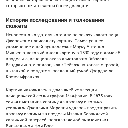
которых насчитывается более двадцати.
История исследования и толкования
сюжета
Неизвестно когда, для кого или по заказу какого лица
Джорджоне написал эту картину. Самое раннее
упоминание о ней принадлежит Марку Антонио
Микьелю, который видел картину в 1530 году в доме её
владельца, венецианского аристократа Габриеля
Вендрамина, и описал, как «Пейзаж на холсте с грозой,
цыганкой и солдатом, сделанный рукой Дзордзи да
Кастельфранко».
Картина находилась в домашней коллекции
венецианской семьи графов Манфрини. В 1875 году
семья выставила картину на продажу и только
усилиями Джованни Морелли удалось предотвратить
продажу картины за пределы Италии Берлинской
картинной галереей, возглавляемой знаменитым
Вильгельмом фон Боде.