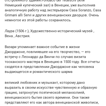
отстроенного здания.Fondaco dei Tedeschi (или
Немецкий купеческий зал) в Венеции, уже выполнив
аналогичную работу над экстерьером Casa Soranzo, Casa
Grimani alli Servi и других венецианских дворцов. Очень
немногое из этой работы сохранилось.
Лаура
(1506 г.), Художественно-исторический музей ,
Вена , Австрия.
Вазари упоминает важное событие в жизни
Джорджоне, повлиявшее на его творчество, — его
встречу с Леонардо да Винчи по случаю визита
тосканского мастера в Венецию в 1500 году. Все отчеты
сходятся в представлении Джорджоне как человека
выдающегося и романтического шарма
великий любовник и музыкант, которому дано
выразить в своем искусстве чувственную и образную
грацию, затронутую поэтической меланхолией,
венецианского бытия своего времени. Они также
представляют его как автора венецианской живописи,