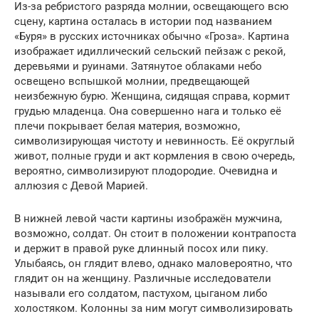
Из-за ребристого разряда молнии, освещающего всю
сцену, картина осталась в истории под названием
«Буря» в русских источниках обычно «Гроза». Картина
изображает идиллический сельский пейзаж с рекой,
деревьями и руинами. Затянутое облаками небо
освещено вспышкой молнии, предвещающей
неизбежную бурю. Женщина, сидящая справа, кормит
грудью младенца. Она совершенно нага и только её
плечи покрывает белая материя, возможно,
символизирующая чистоту и невинность. Её округлый
живот, полные груди и акт кормления в свою очередь,
вероятно, символизируют плодородие. Очевидна и
аллюзия с Девой Марией.
В нижней левой части картины изображён мужчина,
возможно, солдат. Он стоит в положении контрапоста
и держит в правой руке длинный посох или пику.
Улыбаясь, он глядит влево, однако маловероятно, что
глядит он на женщину. Различные исследователи
называли его солдатом, пастухом, цыганом либо
холостяком. Колонны за ним могут символизировать