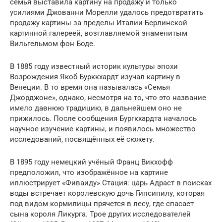
семья выставила картину на продажу и только
усилиями Джованни Морелли удалось предотвратить
продажу картины за пределы Италии Берлинской
картинной галереей, возглавляемой знаменитым
Вильгельмом фон Боде.
В 1885 году известный историк культуры эпохи
Возрождения Якоб Бурккхардт изучал картину в
Венеции. В то время она называлась «Семья
Джорджоне», однако, несмотря на то, что это название
имело давнюю традицию, в дальнейшем оно не
прижилось. После сообщения Бургкхардта началось
научное изучение картины, и появилось множество
исследований, посвящённых её сюжету.
В 1895 году немецкий учёный Франц Викхофф
предположил, что изображённое на картине
иллюстрирует «Фиваиду» Стация: царь Адраст в поисках
воды встречает королевскую дочь Гипсипилу, которая
под видом кормилицы прячется в лесу, где спасает
сына короля Ликурга. Трое других исследователей