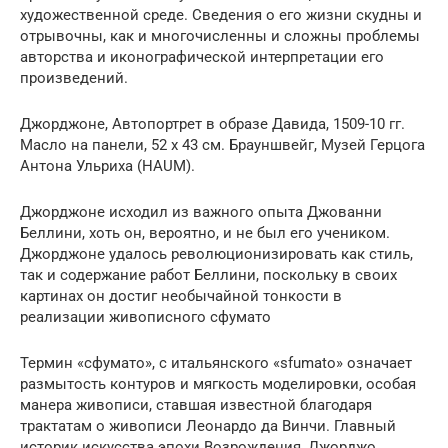
художественной среде. Сведения о его жизни скудны и
отрывочны, как и многочисленны и сложны проблемы
авторства и иконографической интерпретации его
произведений.
Джорджоне, Автопортрет в образе Давида, 1509-10 гг.
Масло на панели, 52 x 43 см. Брауншвейг, Музей Герцога
Антона Ульриха (HAUM).
Джорджоне исходил из важного опыта Джованни
Беллини, хоть он, вероятно, и не был его учеником.
Джорджоне удалось революционизировать как стиль,
так и содержание работ Беллини, поскольку в своих
картинах он достиг необычайной тонкости в
реализации живописного сфумато
Термин «сфумато», с итальянского «sfumato» означает
размытость контуров и мягкость моделировки, особая
манера живописи, ставшая известной благодаря
трактатам о живописи Леонардо да Винчи. Главный
историк искусства эпохи Возрождения, Джорджо