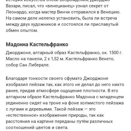
Вазари, писал, что «венецианец» узнал секрет от
Леонардо, когда мастер Винчи отправился в Венецию.
На самом деле нелегко установить, была ли встреча
между двух художников и состоялся ли приславутый
обмен опытом.
Мадонна Кастельфранко
Джорджоне, алтарный образ Кастельфранко, ок. 1500 г.
Масло на панели, 2 x 1,52 м. Кастельфранко Венето,
собор Сан Либерале.
Благодаря тонкости своего сфумато Джорджоне
изобразил пейзаж так, как этого не делал до него никто
ранее, придав атмосфере ощущение плотности. В его
алтарном образе Кастельфранко Мадонна с младенцем
уединенно сидят на троне на фоне холмистого пейзажа
с лугами и деревьями. Такой пейзаж — это
«естественное» изображение природы, так как
расстояния на картине переданы путём различных
соотношений цветов и света.