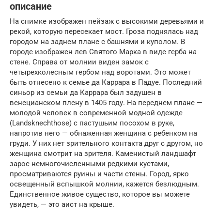
описание
На снимке изображен пейзаж с высокими деревьями и
рекой, которую пересекает мост. Гроза поднялась над
городом на заднем плане с башнями и куполом. В
городе изображен лев Святого Марка в виде герба на
стене. Справа от молнии виден замок с
четырехколесным гербом над воротами. Это может
быть отнесено к семье да Каррара в Падуе. Последний
синьор из семьи да Каррара был задушен в
венецианском плену в 1405 году. На переднем плане —
молодой человек в современной модной одежде
(Landsknechthose) с пастушьим посохом в руке,
напротив него — обнаженная женщина с ребенком на
груди. У них нет зрительного контакта друг с другом, но
женщина смотрит на зрителя. Каменистый ландшафт
зарос немногочисленными редкими кустами,
просматриваются руины и части стены. Город, ярко
освещенный вспышкой молнии, кажется безлюдным.
Единственное живое существо, которое вы можете
увидеть, — это аист на крыше.