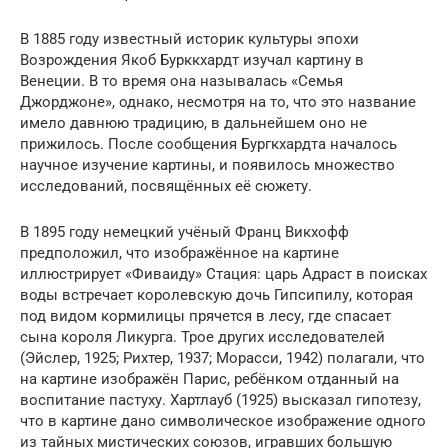
В 1885 году известный историк культуры эпохи
Возрождения Якоб Бурккхардт изучал картину в
Венеции. В то время она называлась «Семья
Джорджоне», однако, несмотря на то, что это название
имело давнюю традицию, в дальнейшем оно не
прижилось. После сообщения Бургкхардта началось
научное изучение картины, и появилось множество
исследований, посвящённых её сюжету.
В 1895 году немецкий учёный Франц Викхофф
предположил, что изображённое на картине
иллюстрирует «Фиваиду» Стация: царь Адраст в поисках
воды встречает королевскую дочь Гипсипилу, которая
под видом кормилицы прячется в лесу, где спасает
сына короля Ликурга. Трое других исследователей
(Эйслер, 1925; Рихтер, 1937; Морасси, 1942) полагали, что
на картине изображён Парис, ребёнком отданный на
воспитание пастуху. Хартлауб (1925) высказал гипотезу,
что в картине дано символическое изображение одного
из тайных мистических союзов, игравших большую