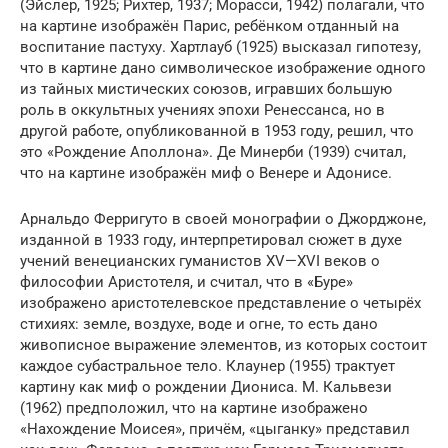
(Эйслер, 1925; Рихтер, 1937; Морасси, 1942) полагали, что
на картине изображён Парис, ребёнком отданный на
воспитание пастуху. Хартлауб (1925) высказал гипотезу,
что в картине дано символическое изображение одного
из тайных мистических союзов, игравших большую
роль в оккультных учениях эпохи Ренессанса, но в
другой работе, опубликованной в 1953 году, решил, что
это «Рождение Аполлона». Де Минерби (1939) считал,
что на картине изображён миф о Венере и Адонисе.
Арнальдо Ферригуто в своей монографии о Джорджоне,
изданной в 1933 году, интерпретировал сюжет в духе
учений венецианских гуманистов XV—XVI веков о
философии Аристотеля, и считал, что в «Буре»
изображено аристотелевское представление о четырёх
стихиях: земле, воздухе, воде и огне, то есть дано
живописное выражение элементов, из которых состоит
каждое субастральное тело. Клаунер (1955) трактует
картину как миф о рождении Диониса. М. Кальвези
(1962) предположил, что на картине изображено
«Нахождение Моисея», причём, «цыганку» представил