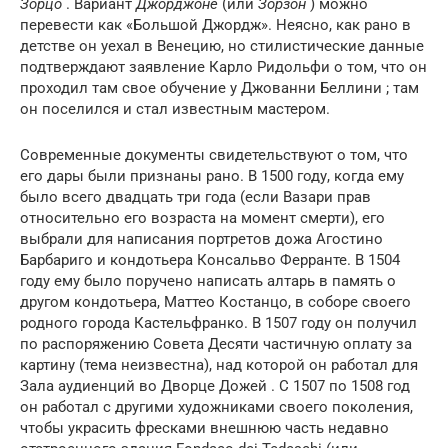
Зорцо
. Вариант
Джорджоне
(или
Зорзон
) можно
перевести как «Большой Джордж». Неясно, как рано в
детстве он уехал в Венецию, но стилистические данные
подтверждают заявление Карло Ридольфи о том, что он
проходил там свое обучение у Джованни Беллини ; там
он поселился и стал известным мастером.
Современные документы свидетельствуют о том, что
его дары были признаны рано. В 1500 году, когда ему
было всего двадцать три года (если Вазари прав
относительно его возраста на момент смерти), его
выбрали для написания портретов дожа Агостино
Барбариго и кондотьера Консальво Ферранте. В 1504
году ему было поручено написать алтарь в память о
другом кондотьера, Маттео Костанцо, в соборе своего
родного города Кастельфранко. В 1507 году он получил
по распоряжению Совета Десяти частичную оплату за
картину (тема неизвестна), над которой он работал для
Зала аудиенций во Дворце Дожей . С 1507 по 1508 год
он работал с другими художниками своего поколения,
чтобы украсить фресками внешнюю часть недавно