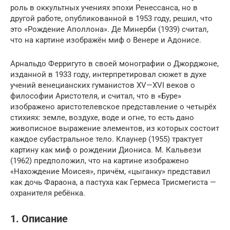
роль в оккультных учениях эпохи Ренессанса, но в
другой работе, опубликованной в 1953 году, решил, что
это «Рождение Аполлона». Де Минерби (1939) считал,
что на картине изображён миф о Венере и Адонисе.
Арнальдо Ферригуто в своей монографии о Джорджоне,
изданной в 1933 году, интерпретировал сюжет в духе
учений венецианских гуманистов XV—XVI веков о
философии Аристотеля, и считал, что в «Буре»
изображено аристотелевское представление о четырёх
стихиях: земле, воздухе, воде и огне, то есть дано
живописное выражение элементов, из которых состоит
каждое субастральное тело. Клаунер (1955) трактует
картину как миф о рождении Диониса. М. Кальвези
(1962) предположил, что на картине изображено
«Нахождение Моисея», причём, «цыганку» представил
как дочь Фараона, а пастуха как Гермеса Трисмегиста —
охранителя ребёнка.
1. Описание