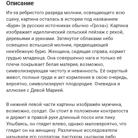
Описание
Из-за ребристого разряда молнии, освещающего всю
сцену, картина осталась в истории под названием
«Буря» (в русских источниках обычно «Гроза»). Картина
изображает идиллический сельский пейзаж с рекой,
деревьями и руинами. Затянутое облаками небо
освещено вспышкой молнии, предвещающей
неизбежную бурю. Женщина, сидящая справа, кормит
грудью младенца. Она совершенно нага и только её
плечи покрывает белая материя, возможно,
символизирующая чистоту и невинность. Её округлый
живот, полные груди и акт кормления в свою очередь,
вероятно, символизируют плодородие. Очевидна и
аллюзия с Девой Марией.
В нижней левой части картины изображён мужчина,
возможно, солдат. Он стоит в положении контрапоста
и держит в правой руке длинный посох или пику.
Улыбаясь, он глядит влево, однако маловероятно, что
глядит он на женщину. Различные исследователи
называли его солдатом, пастухом, цыганом либо