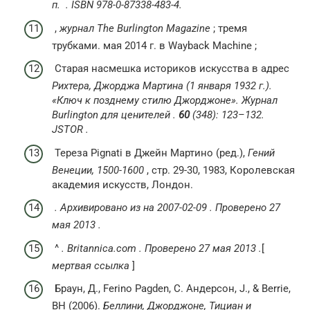
п.
.
ISBN
978-0-87338-483-4.
,
журнал The Burlington Magazine
; тремя
трубками. мая 2014 г. в Wayback Machine ;
Старая насмешка историков искусства в адрес
Рихтера, Джорджа Мартина (1 января 1932 г.).
«Ключ к позднему стилю Джорджоне».
Журнал
Burlington для ценителей
.
60
(348): 123–132.
JSTOR
.
Тереза Pignati в Джейн Мартино (ред.),
Гений
Венеции, 1500-1600
, стр. 29-30, 1983, Королевская
академия искусств, Лондон.
.
Архивировано из
на 2007-02-09
.
Проверено
27
мая 2013
.
^
.
Britannica.com
.
Проверено
27 мая 2013
.
[
мертвая ссылка
]
Браун, Д., Ferino Pagden, С. Андерсон, J., & Berrie,
BH (2006).
Беллини, Джорджоне, Тициан и