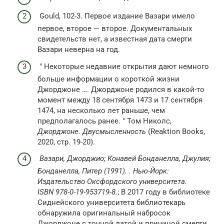
Gould, 102-3. Первое издание Вазари имело
первое, второе — второе. Документальных
свидетельств нет, а известная дата смерти
Вазари неверна на год.
″ Некоторые недавние открытия дают немного
больше информации о короткой жизни
Джорджоне …. Джорджоне родился в какой-то
момент между 18 сентября 1473 и 17 сентября
1474, на несколько лет раньше, чем
предполагалось ранее. ″ Том Николс,
Джорджоне. Двусмысленность
(Reaktion Books,
2020, стр. 19-20).
Вазари, Джорджио; Конавей Бонданелла, Джулия;
Бонданелла, Питер (1991). . Нью-Йорк:
Издательство Оксфордского университета.
ISBN 978-0-19-953719-8.
; В 2017 году в библиотеке
Сиднейского университета библиотекарь
обнаружила оригинальный набросок
Джорджоне с точной датой и причиной смерти