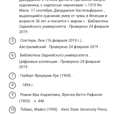
художника, с надписью чернилами: «
1510 Ihs
Maria. 17 сентября, Джорджоне Кастельфранко. ,
выдающийся художник умер от чумы в Венеции в
возрасте 36 лет и покоится с миром »
.
Библиотека
Сиднейского университета
. Проверено
24 февраля
2019
.
Слэттери, Люк (16 февраля 2019 г.).
.
Австралийский
.
Проверено
24 февраля
2019
.
Библиотека Сиднейского университета.
.
Цифровые коллекции
.
Проверено
24 февраля
2019
.
Герберт Фредерик Кук (1904).
.
.
1894 г.
Ромни Фра Анджелико, Фрески Ватто Рафаэля
(1903).
.
п.
446.
Тобиас, Майкл (1995).
.
Kent State University Press.