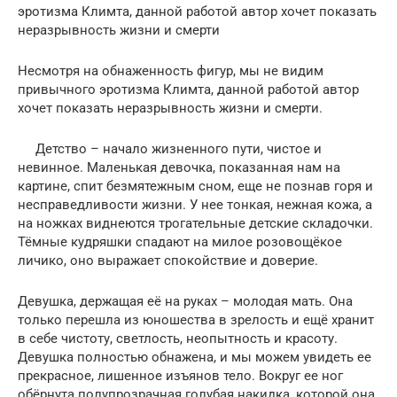
эротизма Климта, данной работой автор хочет показать
неразрывность жизни и смерти
Несмотря на обнаженность фигур, мы не видим
привычного эротизма Климта, данной работой автор
хочет показать неразрывность жизни и смерти.
Детство – начало жизненного пути, чистое и
невинное. Маленькая девочка, показанная нам на
картине, спит безмятежным сном, еще не познав горя и
несправедливости жизни. У нее тонкая, нежная кожа, а
на ножках виднеются трогательные детские складочки.
Тёмные кудряшки спадают на милое розовощёкое
личико, оно выражает спокойствие и доверие.
Девушка, держащая её на руках – молодая мать. Она
только перешла из юношества в зрелость и ещё хранит
в себе чистоту, светлость, неопытность и красоту.
Девушка полностью обнажена, и мы можем увидеть ее
прекрасное, лишенное изъянов тело. Вокруг ее ног
обёрнута полупрозрачная голубая накидка, которой она