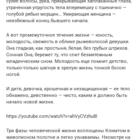
сухие волосы, рука, прикрывающая заплаканные глаза,
утраченная упругость тела вперемешку с пшенично —
голубой рябью морщин… Умирающая женщина —
неизбежный конец бывшего начала.
А вот промежуточное течение жизни — юность,
молодость, свежесть в облике рыжеволосой девушки.
Она гладкая, как простыня, белая, без грубых штрихов.
Сонная Она, бережет ту, что спит безмятежным
младенческим сном. Молодость еще помнит детство,
только-только шагнув в зрелую жизнь тонкой босою
ногой.
И дитя, девочка, крошечная и незащищенная — ее тело
обнажено, девственно — чисто, каким и должно быть
начало новой жизни.
https://youtube.com/watch?v=ahVyCVzhu8I
Три фазы человеческой жизни воплощены Климтом в
живописном полотне и легко узнаваемы. Несмотря на