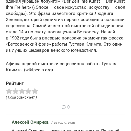
здания украшен лозунгом «Der Zeit Ihre Kunst — Der Kunst
Ihre Freiheit» («Эпохе — свое искусство, искусству — своя
свобода»). Это фраза известного критика Людвига
Хевеши, который одним из первых сообщил о создании
сецессиона. Самой известной выставкой объединения
стала 14-я по счету, посвященная Бетховену. На ней
в 1902 году была впервые показана знаменитая фреска
«Бетховенский фриз» работы Густава Климта. Это один
из лучших шедевров венского югендстиля.
Афиша первой выставки сецессиона работы Густава
Климта. (wikipedia.org)
Рейтинг
( Пока оценок нет )
0
Алексей Смирнов
/ автор статьи
Алексей Смирнов — искусствовед и редактор. Пишет об