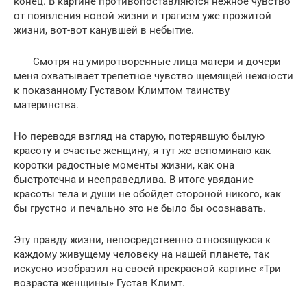
конец. В картине противопоставляются нежное чувство
от появления новой жизни и трагизм уже прожитой
жизни, вот-вот канувшей в небытие.
Смотря на умиротворенные лица матери и дочери
меня охватывает трепетное чувство щемящей нежности
к показанному Густавом Климтом таинству
материнства.
Но переводя взгляд на старую, потерявшую былую
красоту и счастье женщину, я тут же вспоминаю как
коротки радостные моменты жизни, как она
быстротечна и несправедлива. В итоге увядание
красоты тела и души не обойдет стороной никого, как
бы грустно и печально это не было бы осознавать.
Эту правду жизни, непосредственно относящуюся к
каждому живущему человеку на нашей планете, так
искусно изобразил на своей прекрасной картине «Три
возраста женщины» Густав Климт.