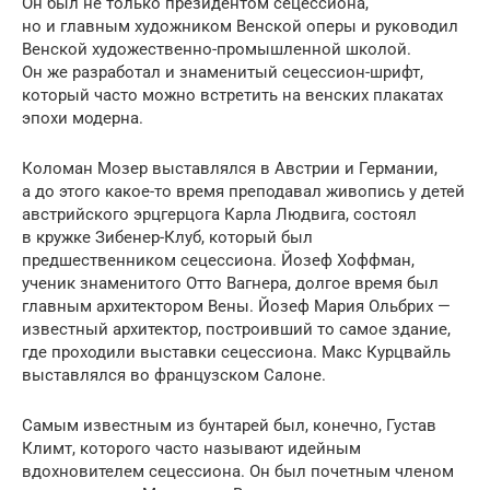
Он был не только президентом сецессиона,
но и главным художником Венской оперы и руководил
Венской художественно-промышленной школой.
Он же разработал и знаменитый сецессион-шрифт,
который часто можно встретить на венских плакатах
эпохи модерна.
Коломан Мозер выставлялся в Австрии и Германии,
а до этого какое-то время преподавал живопись у детей
австрийского эрцгерцога Карла Людвига, состоял
в кружке Зибенер-Клуб, который был
предшественником сецессиона. Йозеф Хоффман,
ученик знаменитого Отто Вагнера, долгое время был
главным архитектором Вены. Йозеф Мария Ольбрих —
известный архитектор, построивший то самое здание,
где проходили выставки сецессиона. Макс Курцвайль
выставлялся во французском Салоне.
Самым известным из бунтарей был, конечно, Густав
Климт, которого часто называют идейным
вдохновителем сецессиона. Он был почетным членом