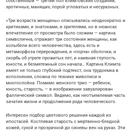
собственный — третий пол климтовских созданий,
эротичных, манящих, порой угловатых и несуразных.
«Три возраста женщины» описывались неоднократно и
критиками, и знатоками, и зрителями, но в нюансах
впечатление от просмотра было схожим — картина
символична, отражает три состояния женщины, как
колыбели всего человечества, здесь есть и
метаморфоза перерождения, и «порча» оболочки, и
скорбь об утрате прожитых лет, и наивная глупость
юности, и безмятежный сон начала… Картина Климта
имеет не только глубокий подтекст, она трудоемка в
исполнении, сложна по технике живописи и
многослойна. Помимо женского трио — ребенок,
юность, старость, — в изображении завуалирован
фаллический символ. Видимо, как неотъемлемая часть
зачатия жизни и продолжения рода человеческого.
Интересен подбор цветового решения каждой из
ипостасей. Костлявая старость с мертвенно-бледной
кожей, сухой и прозрачной до синевы вен на руках. Эти