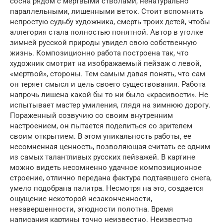
сосна рядом с мертвыми стволами, ненатурально
параллельными, лишенными веток. Стоит вспомнить
непростую судьбу художника, смерть троих детей, чтобы
аллегория стала полностью понятной. Автор в уголке
зимней русской природы увидел свою собственную
жизнь. Композиционно работа построена так, что
художник смотрит на изображаемый пейзаж с левой,
«мертвой», стороны. Тем самым давая понять, что сам
он теряет смысл и цель своего существования. Работа
напрочь лишена какой бы то ни было «красивости». Не
испытывает мастер умиления, глядя на зимнюю дорогу.
Пораженный созвучию со своим внутренним
настроением, он пытается поделиться со зрителем
своим открытием. В этом уникальность работы, ее
несомненная ценность, позволяющая считать ее одним
из самых талантливых русских пейзажей. В картине
можно видеть несомненно удачное композиционное
строение, отлично передана фактура подтаявшего снега,
умело подобрана палитра. Несмотря на это, создается
ощущение некоторой незаконченности,
незавершенности, этюдности полотна. Время
написания картины точно неизвестно. Неизвестно