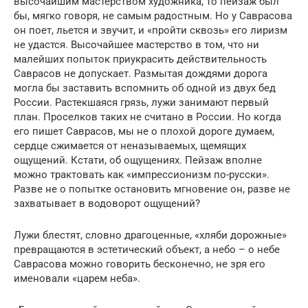
высочайшим мастерством художника, то пейзаж был
бы, мягко говоря, не самым радостным. Но у Саврасова
он поет, льется и звучит, и «пройти сквозь» его лиризм
не удастся. Высочайшее мастерство в том, что ни
малейших попыток приукрасить действительность
Саврасов не допускает. Размытая дождями дорога
могла бы заставить вспомнить об одной из двух бед
России. Растекшаяся грязь, лужи занимают первый
план. Проселков таких не считано в России. Но когда
его пишет Саврасов, мы не о плохой дороге думаем,
сердце сжимается от неназываемых, щемящих
ощущений. Кстати, об ощущениях. Пейзаж вполне
можно трактовать как «импрессионизм по-русски».
Разве не о попытке остановить мгновение он, разве не
захватывает в водоворот ощущений?
Лужи блестят, словно драгоценные, «хляби дорожные»
превращаются в эстетический объект, а небо – о небе
Саврасова можно говорить бесконечно, не зря его
именовали «царем неба».