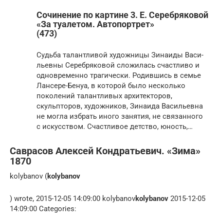
Сочинение по картине 3. Е. Серебряковой
«За туалетом. Автопортрет»
(473)
Судьба талантливой художницы Зинаиды Васи­
льевны Серебряковой сложилась счастливо и
одно­временно трагически. Родившись в семье
Лансере-Бенуа, в которой было несколько
поколений талантли­вых архитекторов,
скульпторов, художников, Зинаида Васильевна
не могла избрать иного занятия, не свя­занного
с искусством. Счастливое детство, юность,…
Саврасов Алексей Кондратьевич. «Зима»
1870
kolybanov (
kolybanov
) wrote, 2015-12-05 14:09:00 kolybanov
kolybanov
2015-12-05
14:09:00 Categories: