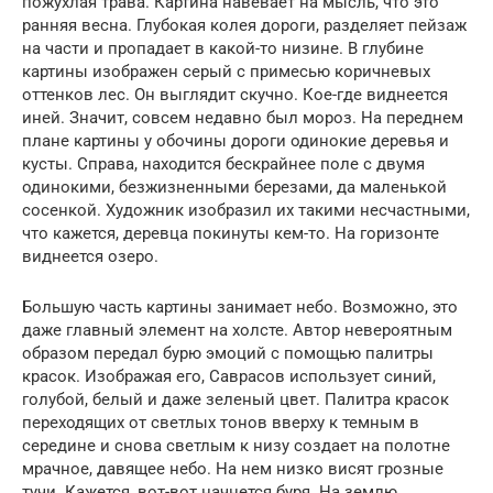
пожухлая трава. Картина навевает на мысль, что это
ранняя весна. Глубокая колея дороги, разделяет пейзаж
на части и пропадает в какой-то низине. В глубине
картины изображен серый с примесью коричневых
оттенков лес. Он выглядит скучно. Кое-где виднеется
иней. Значит, совсем недавно был мороз. На переднем
плане картины у обочины дороги одинокие деревья и
кусты. Справа, находится бескрайнее поле с двумя
одинокими, безжизненными березами, да маленькой
сосенкой. Художник изобразил их такими несчастными,
что кажется, деревца покинуты кем-то. На горизонте
виднеется озеро.
Большую часть картины занимает небо. Возможно, это
даже главный элемент на холсте. Автор невероятным
образом передал бурю эмоций с помощью палитры
красок. Изображая его, Саврасов использует синий,
голубой, белый и даже зеленый цвет. Палитра красок
переходящих от светлых тонов вверху к темным в
середине и снова светлым к низу создает на полотне
мрачное, давящее небо. На нем низко висят грозные
тучи. Кажется, вот-вот начнется буря. На землю