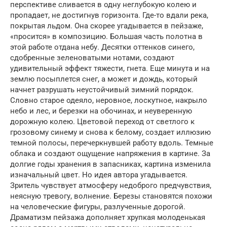
перспективе сливается в одну неглубокую колею и
пропадает, не достигнув горизонта. Где-то вдали река,
покрытая льдом. Она скорее угадывается в пейзаже,
«просится» в композицию. Большая часть полотна в
этой работе отдана небу. Десятки оттенков синего,
сдобренные зеленоватыми нотами, создают
удивительный эффект тяжести, гнета. Еще минута и на
землю посыплется снег, а может и дождь, который
начнет разрушать неустойчивый зимний порядок.
Словно старое одеяло, неровное, лоскутное, накрыло
небо и лес, и березки на обочинах, и неуверенную
дорожную колею. Цветовой переход от светлого к
грозовому синему и снова к белому, создает иллюзию
темной полосы, перечеркнувшей работу вдоль. Темные
облака и создают ощущение напряжения в картине. За
долгие годы хранения в запасниках, картина изменила
изначальный цвет. Но идея автора угадывается.
Зритель чувствует атмосферу недоброго предчувствия,
неясную тревогу, волнение. Березы становятся похожи
на человеческие фигуры, разлученные дорогой.
Драматизм пейзажа дополняет хрупкая молоденькая