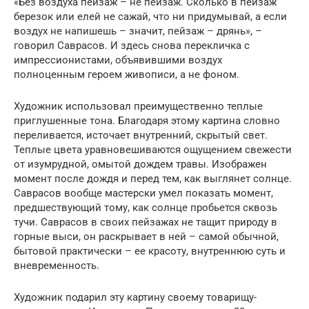
«Без воздуха пейзаж – не пейзаж. Сколько в пейзаж
березок или елей не сажай, что ни придумывай, а если
воздух не напишешь – значит, пейзаж – дрянь», –
говорил Саврасов. И здесь снова перекличка с
импрессионистами, объявившими воздух
полноценным героем живописи, а не фоном.
Художник использовал преимущественно теплые
приглушенные тона. Благодаря этому картина словно
переливается, источает внутренний, скрытый свет.
Теплые цвета уравновешиваются ощущением свежести
от изумрудной, омытой дождем травы. Изображен
момент после дождя и перед тем, как выглянет солнце.
Саврасов вообще мастерски умел показать момент,
предшествующий тому, как солнце пробьется сквозь
тучи. Саврасов в своих пейзажах не тащит природу в
горные выси, он раскрывает в ней – самой обычной,
бытовой практически – ее красоту, внутреннюю суть и
вневременность.
Художник подарил эту картину своему товарищу-