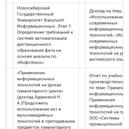
Новосибирский
Доклад на тему:
Государственный
«Использование
Университет Факультет
современных
Информационных…
Этап 1:
информационных
Определение требований к
технологий…
«Испо
системе автоматизации
современных
дистанционного
информационных
образования фита на
технологий на урок
основе анализа по
английского языка
«Инфотехно»
«Применение
Отчет по учебно-
информационных
производственной
технологий на уроках
по теме: Применен
гуманитарного цикла»
информационных
(доклад Адамовой Н.
Применение
А.)
Продолжить
информационных с
использование икт и
технологий на пре
мультимедийных
ООО «Системы
технологий в преподавании
промышленной
предметов гуманитарного