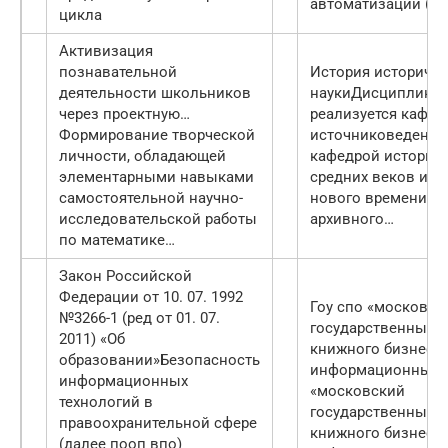
автоматизации (сп
цикла
Активизация
познавательной
История историче
деятельности школьников
науки
Дисциплина
через проектную…
реализуется кафед
Формирование творческой
источниковедения
личности, обладающей
кафедрой истории
элементарными навыками
средних веков и р
самостоятельной научно-
нового времени фа
исследовательской работы
архивного…
по математике…
Закон Российской
Федерации от 10. 07. 1992
Гоу спо «московск
№3266-1 (ред от 01. 07.
государственный 
2011) «Об
книжного бизнеса 
образовании»
Безопасность
информационных
информационных
«московский
технологий в
государственный 
правоохранительной сфере
книжного бизнеса 
(далее пооп впо)