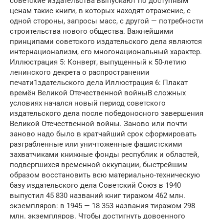
советские издательства выпускают по доступным
ценам такие книги, в которых находят отражение, с
одной стороны, запросы масс, с другой — потребности
строительства нового общества. Важнейшими
принципами советского издательского дела являются
интернационализм, его многонациональный характер.
Иллюстрация 5: Конверт, выпущенный к 50-летию
ленинского декрета о распространении
печати1здательского дела Иллюстрация 6: Плакат
времён Великой Отечественной войныВ сложных
условиях начался новый период советского
издательского дела после победоносного завершения
Великой Отечественной войны. Заново или почти
заново надо было в кратчайший срок сформировать
разграбленные или уничтоженные фашистскими
захватчиками книжные фонды республик и областей,
подвергшихся временной оккупации, быстрейшим
образом восстановить всю материально-техническую
базу издательского дела Советский Союз в 1940
выпустил 45 830 названий книг тиражом 462 млн.
экземпляров: в 1945 — 18 353 названия тиражом 298
млн. экземпляров. Чтобы достигнуть довоенного