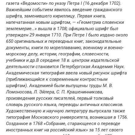
газета «Ведомости» по указу Петра I (16 декабря 1702).
Важнейшим событием явилось введение гражданского
шрифта, заменившего кириллицу. Первая книга,
напечатанная новым шрифтом, — «Геометриа словенски
землемерие…» вышла в 1708; официально шрифт был
утвержден 29 января 1710. При Петре I было издано около
650 оригинальных и переводных книг, законодательные
документы, книги по мореплаванию, военному и военно-
морскому делу, истории, географии, словесности,
учебники и др.В середине 18 в. центром издательской
деятельности становится Петербургская Академия Наук.
Академическая типография ввела новый рисунок шрифта
(приближающийся к современным контрастным
шрифтам). Академией были выпущены труды М. В.
Ломоносова, Л. Эйлера, С. П. Крашенинникова,
произведения русских писателей, первый толковый
словарь русского языка, переводы античных классиков.
Художественную и научную литературу выпускала также
типография Московского университета, возникшая в 1756.
Созданное в 1768 «Собрание, старающееся о переводе
иностранных книг на российский язык» за 15 лет своего