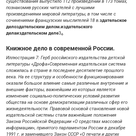
существования выпустило 112 произведений в 173 томах,
познакомив русских читателей с лучшими
произведениями мировой литературы, в том числе с
сочинениями французских мыслителей 18 в.
здательское
дело
здательским делом.
издательского
дела
издательском деле
3
.
4
Книжное дело в современной России.
Иллюстрация 7: Герб россйиского издательства детской
литературы «Дрофа»
Современная издательская система
сложилась в стране в последнее десятилетие прошлого
века. На ее структуру и особенности функционирования
оказали большое влияние самые различные внутренние и
внешние факторы, важнейшим из которых является
изменение социально-политических условий развития
общества на основе демократизации различных сфер его
жизнедеятельности. Правовой основой становления новой
издательской системы стали важнейшие положения
Закона Российской Федерации «О средствах массовой
информации», принятого парламентом России в декабре
1991 г. и заменившего Закон СССР «О печати и других