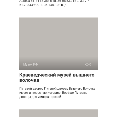
Адреса 51°44’18.38» с. ш. 36°08’53.91» в. д.? / ?
51.738439° с. ш. 36.148308° в. д.
Музеи РФ
0
Краеведческий музей вышнего
волочка
Путевой дворец Путевой дворец Вышнего Волочка
имеет интересную историю. Вообще Путевые
дворцы для императорской