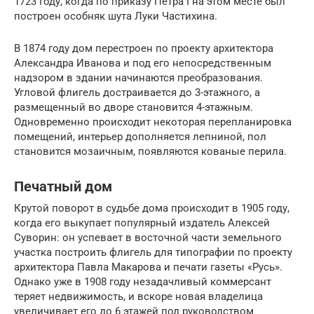
1723 году, когда по приказу Петра I на этом месте был
построен особняк шута Луки Частихина.
В 1874 году дом перестроен по проекту архитектора
Александра Иванова и под его непосредственным
надзором в здании начинаются преобразования.
Угловой флигель достраивается до 3-этажного, а
размещенный во дворе становится 4-этажным.
Одновременно происходит некоторая перепланировка
помещений, интерьер дополняется лепниной, пол
становится мозаичным, появляются кованые перила.
Печатный дом
Крутой поворот в судьбе дома происходит в 1905 году,
когда его выкупает популярный издатель Алексей
Суворин: он успевает в восточной части земельного
участка построить флигель для типографии по проекту
архитектора Павла Макарова и печати газеты «Русь».
Однако уже в 1908 году незадачливый коммерсант
теряет недвижимость, и вскоре новая владелица
увеличивает его до 6 этажей под руководством