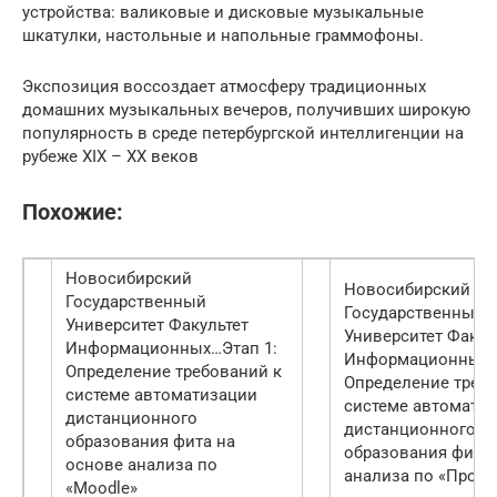
устройства: валиковые и дисковые музыкальные
шкатулки, настольные и напольные граммофоны.
Экспозиция воссоздает атмосферу традиционных
домашних музыкальных вечеров, получивших широкую
популярность в среде петербургской интеллигенции на
рубеже XIX – ХХ веков
Похожие:
Новосибирский
Новосибирский
Государственный
Государственный
Университет Факультет
Университет Факул
Информационных…
Этап 1:
Информационных
Определение требований к
Определение треб
системе автоматизации
системе автомати
дистанционного
дистанционного
образования фита на
образования фита 
основе анализа по
анализа по «Проме
«Moodle»