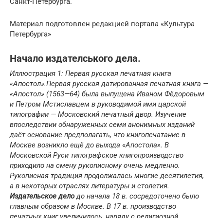
Санкт-Петербурга.
Материал подготовлен редакцией портала «Культура
Петербурга»
Начало издателського дела.
Иллюстрация 1: Первая русская печатная книга
«Апостол».
Первая русская датированная печатная книга —
«Апостол» (1563—64) была выпущена Иваном Фёдоровым
и Петром Мстиславцем в руководимой ими царской
типографии — Московский печатный двор. Изучение
впоследствии обнаруженных семи анонимных изданий
даёт основание предполагать, что книгопечатание в
Москве возникло ещё до выхода «Апостола». В
Московской Руси типографское книгопроизводство
приходило на смену рукописному очень медленно.
Рукописная традиция продолжалась многие десятилетия,
а в некоторых отраслях литературы и столетия.
Издательское дело
до начала 18 в. сосредоточено было
главным образом в Москве. В 17 в. производство
печатных книг увеличилось, наряду с религиозной