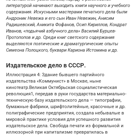
литературой начинают выходить книги научного и учебного
содержания. Искусными мастерами печатного дела были
Андроник Невежа и его сын Иван Невежин, Анисим
Радишевский, Аникита Фофанов, Осип Кириллов, Кондрат
Иванов, «подьячий азбучного дела» Василий Бурцев-
Протопопов и др. Среди книг светского содержания
выделяются поэтические и драматургические опыты
Симеона Полоцкого, буквари Кариона Истомина и др.
Издательское дело в СССР.
Иллюстрация 4: Здание бывшего партийного
издательства «Коммунист» в Москве, ныне
кинотеатр.Великая Октябрьская социалистическая
революция1, передав в руки государства материально-
техническую базу издательского дела — типографии,
бумажные фабрики, шрифтолитейные, красочные и др.
полиграфические предприятия, создала небывалые в
мировой практике условия для успешного развития
издательское дела. Свобода печати из формальной и
иллюзорной при капитализме превратилась в