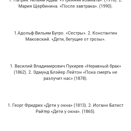
1. Патрик Уильям Адам. «Утренняя комната». (1916). 2.
Мария Щербинина. «После завтрака». (1990).
1.Адольф-Вильям Бугро. «Сестры». 2. Константин
Маковский. «Дети, бегущие от грозы».
1. Василий Владимирович Пукирев «Неравный брак»
(1862). 2. Эдмунд Блэйер Лейтон «Пока смерть не
разлучит нас» (1878).
1. Георг Фридрих «Дети у окна» (1813). 2. Иоганн Батист
Райтер «Дети у окна». (1865).