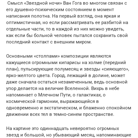
Смысл «Звездной ночи» Ван Гога во многом связан с
его душевно-психическим состоянием в момент
написания полотна. На первый взгляд, она яркая и
оптимистичная, но если рассматривать ее разбитой на
отдельные части, то в каждой из них можно увидеть,
как если бы больной человек пытался сохранить свой
последний контакт с внешним миром.
Основными «столпами» композиции являются
кажущиеся огромными кипарисы на холме (передний
план), пульсирующие полумесяц и звезды «сияющего»,
ярко-желтого цвета. Город, лежащий в долине, может
даже сначала остаться незамеченным, ведь основной
упор делается на величие Вселенной. Вихрь в небе
напоминает о Млечном Пути, о галактиках, о
космической гармонии, выражающейся в
одновременно и экстатическом, и блаженно спокойном
движении всех тел в темно-синем пространстве.
На картине это одиннадцать невероятно огромных
звезд и большой, но убывающий месяц, напоминающие