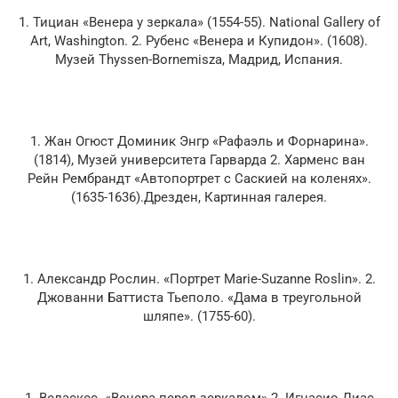
1. Тициан «Венера у зеркала» (1554-55). National Gallery of
Art, Washington. 2. Рубенс «Венера и Купидон». (1608).
Музей Thyssen-Bornemisza, Мадрид, Испания.
1. Жан Огюст Доминик Энгр «Рафаэль и Форнарина».
(1814), Музей университета Гарварда 2. Харменс ван
Рейн Рембрандт «Автопортрет с Саскией на коленях».
(1635-1636).Дрезден, Картинная галерея.
1. Александр Рослин. «Портрет Marie-Suzanne Roslin». 2.
Джованни Баттиста Тьеполо. «Дама в треугольной
шляпе». (1755-60).