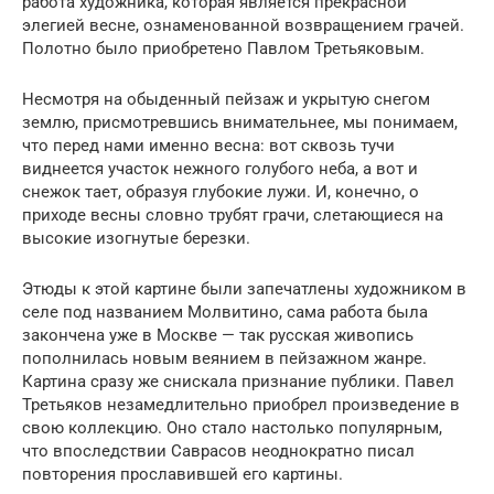
работа художника, которая является прекрасной
элегией весне, ознаменованной возвращением грачей.
Полотно было приобретено Павлом Третьяковым.
Несмотря на обыденный пейзаж и укрытую снегом
землю, присмотревшись внимательнее, мы понимаем,
что перед нами именно весна: вот сквозь тучи
виднеется участок нежного голубого неба, а вот и
снежок тает, образуя глубокие лужи. И, конечно, о
приходе весны словно трубят грачи, слетающиеся на
высокие изогнутые березки.
Этюды к этой картине были запечатлены художником в
селе под названием Молвитино, сама работа была
закончена уже в Москве — так русская живопись
пополнилась новым веянием в пейзажном жанре.
Картина сразу же снискала признание публики. Павел
Третьяков незамедлительно приобрел произведение в
свою коллекцию. Оно стало настолько популярным,
что впоследствии Саврасов неоднократно писал
повторения прославившей его картины.