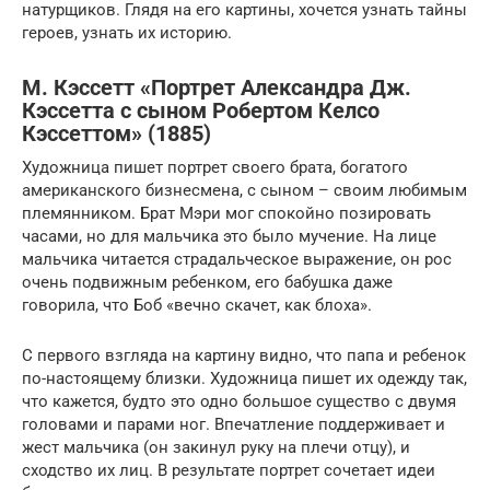
натурщиков. Глядя на его картины, хочется узнать тайны
героев, узнать их историю.
М. Кэссетт «Портрет Александра Дж.
Кэссетта с сыном Робертом Келсо
Кэссеттом» (1885)
Художница пишет портрет своего брата, богатого
американского бизнесмена, с сыном – своим любимым
племянником. Брат Мэри мог спокойно позировать
часами, но для мальчика это было мучение. На лице
мальчика читается страдальческое выражение, он рос
очень подвижным ребенком, его бабушка даже
говорила, что Боб «вечно скачет, как блоха».
С первого взгляда на картину видно, что папа и ребенок
по-настоящему близки. Художница пишет их одежду так,
что кажется, будто это одно большое существо с двумя
головами и парами ног. Впечатление поддерживает и
жест мальчика (он закинул руку на плечи отцу), и
сходство их лиц. В результате портрет сочетает идеи