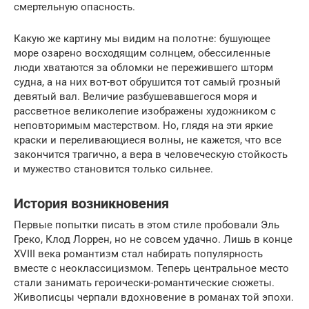
смертельную опасность.
Какую же картину мы видим на полотне: бушующее
море озарено восходящим солнцем, обессиленные
люди хватаются за обломки не пережившего шторм
судна, а на них вот-вот обрушится тот самый грозный
девятый вал. Величие разбушевавшегося моря и
рассветное великолепие изображены художником с
неповторимым мастерством. Но, глядя на эти яркие
краски и переливающиеся волны, не кажется, что все
закончится трагично, а вера в человеческую стойкость
и мужество становится только сильнее.
История возникновения
Первые попытки писать в этом стиле пробовали Эль
Греко, Клод Лоррен, но не совсем удачно. Лишь в конце
XVIII века романтизм стал набирать популярность
вместе с неоклассицизмом. Теперь центральное место
стали занимать героически-романтические сюжеты.
Живописцы черпали вдохновение в романах той эпохи.