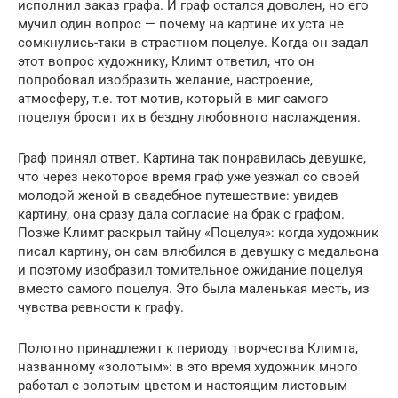
исполнил заказ графа. И граф остался доволен, но его
мучил один вопрос — почему на картине их уста не
сомкнулись-таки в страстном поцелуе. Когда он задал
этот вопрос художнику, Климт ответил, что он
попробовал изобразить желание, настроение,
атмосферу, т.е. тот мотив, который в миг самого
поцелуя бросит их в бездну любовного наслаждения.
Граф принял ответ. Картина так понравилась девушке,
что через некоторое время граф уже уезжал со своей
молодой женой в свадебное путешествие: увидев
картину, она сразу дала согласие на брак с графом.
Позже Климт раскрыл тайну «Поцелуя»: когда художник
писал картину, он сам влюбился в девушку с медальона
и поэтому изобразил томительное ожидание поцелуя
вместо самого поцелуя. Это была маленькая месть, из
чувства ревности к графу.
Полотно принадлежит к периоду творчества Климта,
названному «золотым»: в это время художник много
работал с золотым цветом и настоящим листовым