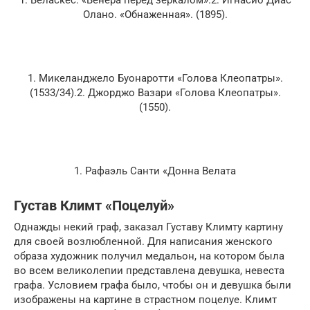
1. Веласкес. «Венера перед зеркалом».2. Игнасио Диас
Олано. «Обнаженная». (1895).
1. Микеланджело Буонаротти «Голова Клеопатры».
(1533/34).2. Джорджо Вазари «Голова Клеопатры».
(1550).
1. Рафаэль Санти «Донна Велата
Густав Климт «Поцелуй»
Однажды некий граф, заказал Густаву Климту картину
для своей возлюбленной. Для написания женского
образа художник получил медальон, на котором была
во всем великолепии представлена девушка, невеста
графа. Условием графа было, чтобы он и девушка были
изображены на картине в страстном поцелуе. Климт