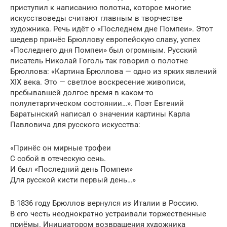
приступил к написанию полотна, которое многие
искусствоведы считают главным в творчестве
художника. Речь идёт о «Последнем дне Помпеи». Этот
шедевр принёс Брюллову европейскую славу, успех
«Последнего дня Помпеи» был огромным. Русский
писатель Николай Гоголь так говорил о полотне
Брюллова: «Картина Брюллова — одно из ярких явлений
XIX века. Это — светлое воскресение живописи,
пребывавшей долгое время в каком-то
полулетаргическом состоянии…». Поэт Евгений
Баратынский написал о значении картины Карла
Павловича для русского искусства:
«Принёс он мирные трофеи
С собой в отеческую сень.
И был «Последний день Помпеи»
Для русской кисти первый день…»
В 1836 году Брюллов вернулся из Италии в Россию.
В его честь неоднократно устраивали торжественные
приёмы. Инициатором возвращения художника