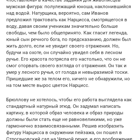
мужская фигура: полулежащий юноша, наклонившийся
над водой. Натурщика, вероятно, сам Иванов
предложил трактовать как Нарцисса, смотрящегося в
воду, давая своим ученикам значительно больше
свободы, чем было общепринято. Как гласит легенда,
юный сын речного бога, по предсказанию, должен был
жить долго, если не увидит своего отражения. Но,
будучи на охоте, он случайно увидел себя в лесном
ручье. Его красота потрясла его настолько, что он не
смог оторвать своего взгляда от отражения. Он так и
умер у лесного ручья, от голода и невыразимой тоски.
Пришедшие же за телом его, ничего не обнаружили, но
на том месте вырос цветок Нарцисс.
Брюллову не хотелось, чтобы его работа выглядела как
стандартный натурный этюд. Он задумал написать
картину, в которой образ человека и образ природы
должны были стать еще не равновеликими, но уже
гармонично взаимосвязанными. Решив изобразить
фигуру Нарцисса в окружении пейзажа, он пошел в
Строгановский сад на Черной речке, и его воображение