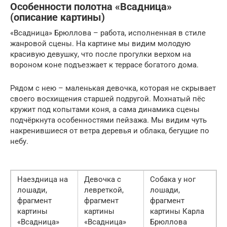
Особенности полотна «Всадница»
(описание картины)
«Всадница» Брюллова – работа, исполненная в стиле
жанровой сцены. На картине мы видим молодую
красивую девушку, что после прогулки верхом на
вороном коне подъезжает к террасе богатого дома.
Рядом с нею – маленькая девочка, которая не скрывает
своего восхищения старшей подругой. Мохнатый пёс
кружит под копытами коня, а сама динамика сцены
подчёркнута особенностями пейзажа. Мы видим чуть
накренившиеся от ветра деревья и облака, бегущие по
небу.
Наездница на
Девочка с
Собака у ног
лошади,
левреткой,
лошади,
фрагмент
фрагмент
фрагмент
картины
картины
картины Карла
«Всадница»
«Всадница»
Брюллова