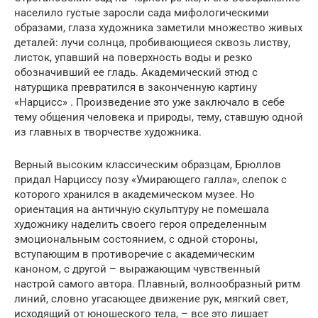
населило густые заросли сада мифологическими
образами, глаза художника заметили множество живых
деталей: лучи солнца, пробивающиеся сквозь листву,
листок, упавший на поверхность воды и резко
обозначивший ее гладь. Академический этюд с
натурщика превратился в законченную картину
«Нарцисс» . Произведение это уже заключало в себе
тему общения человека и природы, тему, ставшую одной
из главных в творчестве художника.
Верный высоким классическим образцам, Брюллов
придал Нарциссу позу «Умирающего галла», слепок с
которого хранился в академическом музее. Но
ориентация на античную скульптуру не помешала
художнику наделить своего героя определенным
эмоциональным состоянием, с одной стороны,
вступающим в противоречие с академическим
каноном, с другой – выражающим чувственный
настрой самого автора. Плавный, волнообразный ритм
линий, словно угасающее движение рук, мягкий свет,
исходящий от юношеского тела, – все это лишает