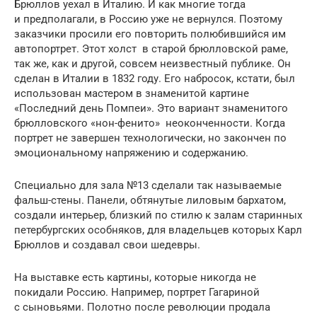
Брюллов уехал в Италию. И как многие тогда
и предполагали, в Россию уже не вернулся. Поэтому
заказчики просили его повторить полюбившийся им
автопортрет. Этот холст в старой брюлловской раме,
так же, как и другой, совсем неизвестный публике. Он
сделан в Италии в 1832 году. Его набросок, кстати, был
использован мастером в знаменитой картине
«Последний день Помпеи». Это вариант знаменитого
брюлловского «нон-фенито» неоконченности. Когда
портрет не завершен технологически, но закончен по
эмоциональному напряжению и содержанию.
Специально для зала №13 сделали так называемые
фальш-стены. Панели, обтянутые лиловым бархатом,
создали интерьер, близкий по стилю к залам старинных
петербургских особняков, для владельцев которых Карл
Брюллов и создавал свои шедевры.
На выставке есть картины, которые никогда не
покидали Россию. Например, портрет Гагариной
с сыновьями. Полотно после революции продала