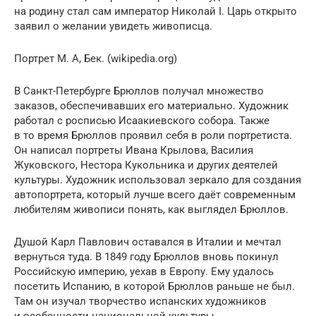
на родину стал сам император Николай I. Царь открыто
заявил о желании увидеть живописца.
Портрет М. А, Бек. (wikipedia.org)
В Санкт-Петербурге Брюллов получал множество
заказов, обеспечивавших его материально. Художник
работал с росписью Исаакиевского собора. Также
в то время Брюллов проявил себя в роли портретиста.
Он написал портреты Ивана Крылова, Василия
Жуковского, Нестора Кукольника и других деятелей
культуры. Художник использовал зеркало для создания
автопортрета, который лучше всего даёт современным
любителям живописи понять, как выглядел Брюллов.
Душой Карл Павлович оставался в Италии и мечтал
вернуться туда. В 1849 году Брюллов вновь покинул
Российскую империю, уехав в Европу. Ему удалось
посетить Испанию, в которой Брюллов раньше не был.
Там он изучал творчество испанских художников
и особенности национальной культуры.