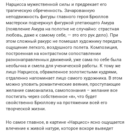
Нарцисса мужественной силы и предрекает его
трагическую обреченность. Зачарованную
неподвижность фигуры главного героя Брюллов
мастерски подчеркнул фигуркой улетающего Амура
(появление Амура на полотне не случайно: cтрастная
любовь, даже к самому себе, — это его рук дело). При
этом сложный ракурс не помешал художнику передать
ощущение легкого, воздушного полета. Композиция,
построенная на контрастном сопоставлении
разнонаправленных движений, уже сама по себе была
необычна и смела для ученической работы. К тому же
лицо Нарцисса, обрамленное золотистыми кудрями,
отдаленно напоминает лицо самого художника. В этом
можно уловить романтические веяния, проступающее
желание самоанализа, самопознания – желание все
постигать через собственное «я», что будет
свойственно Брюллову на протяжении всей его
творческой жизни.
Но самое главное, в картине «Нарцисс» ясно ощущается
влечение к живой натуре, которое вскоре выведет