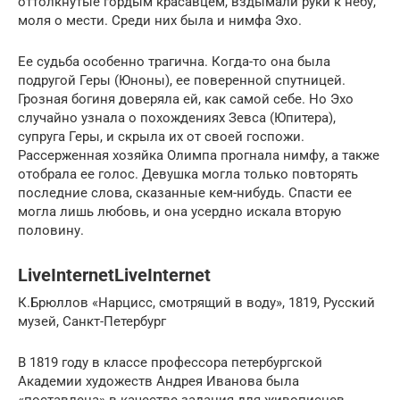
оттолкнутые гордым красавцем, вздымали руки к небу,
моля о мести. Среди них была и нимфа Эхо.
Ее судьба особенно трагична. Когда-то она была
подругой Геры (Юноны), ее поверенной спутницей.
Грозная богиня доверяла ей, как самой себе. Но Эхо
случайно узнала о похождениях Зевса (Юпитера),
супруга Геры, и скрыла их от своей госпожи.
Рассерженная хозяйка Олимпа прогнала нимфу, а также
отобрала ее голос. Девушка могла только повторять
последние слова, сказанные кем-нибудь. Спасти ее
могла лишь любовь, и она усердно искала вторую
половину.
LiveInternetLiveInternet
К.Брюллов «Нарцисс, смотрящий в воду», 1819, Русский
музей, Санкт-Петербург
В 1819 году в классе профессора петербургской
Академии художеств Андрея Иванова была
«поставлена» в качестве задания для живописцев