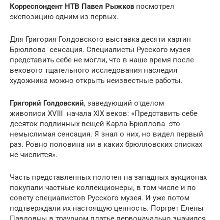
Корреспондент НТВ Павел Рыжков
посмотрел
экспозицию одним из первых.
Для Григория Голдовского выставка десяти картин
Брюллова сенсация. Специалисты Русского музея
представить себе не могли, что в наше время после
векового тщательного исследования наследия
художника можно открыть неизвестные работы.
Григорий Голдовский
, заведующий отделом
живописи XVIII начала XIX веков: «Представить себе
десяток подлинных вещей Карла Брюллова это
немыслимая сенсация. Я знал о них, но видел первый
раз. Ровно половина ни в каких брюлловских списках
не числится».
Часть представленных полотен на западных аукционах
покупали частные коллекционеры, в том числе и по
совету специалистов Русского музея. И уже потом
подтверждали их настоящую ценность. Портрет Елены
Павловны в траурном платье первоначально значился