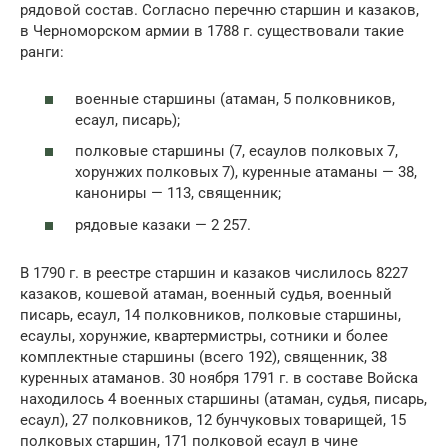
рядовой состав. Согласно перечню старшин и казаков,
в Черноморском армии в 1788 г. существовали такие
ранги:
военные старшины (атаман, 5 полковников,
есаул, писарь);
полковые старшины (7, есаулов полковых 7,
хорунжих полковых 7), куренные атаманы — 38,
канониры — 113, священник;
рядовые казаки — 2 257.
В 1790 г. в реестре старшин и казаков числилось 8227
казаков, кошевой атаман, военный судья, военный
писарь, есаул, 14 полковников, полковые старшины,
есаулы, хорунжие, квартермистры, сотники и более
комплектные старшины (всего 192), священник, 38
куренных атаманов. 30 ноября 1791 г. в составе Войска
находилось 4 военных старшины (атаман, судья, писарь,
есаул), 27 полковников, 12 бунчуковых товарищей, 15
полковых старшин, 171 полковой есаул в чине