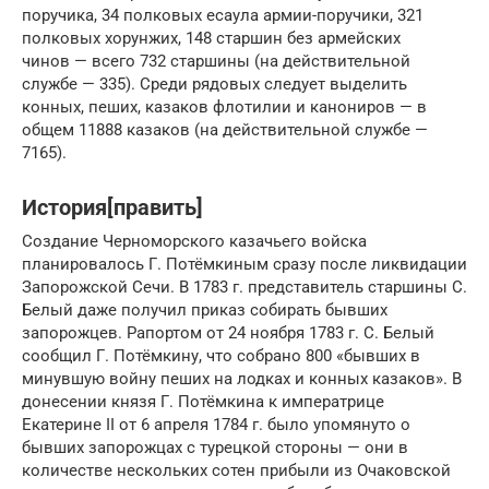
поручика, 34 полковых есаула армии-поручики, 321
полковых хорунжих, 148 старшин без армейских
чинов — всего 732 старшины (на действительной
службе — 335). Среди рядовых следует выделить
конных, пеших, казаков флотилии и канониров — в
общем 11888 казаков (на действительной службе —
7165).
История[править]
Создание Черноморского казачьего войска
планировалось Г. Потёмкиным сразу после ликвидации
Запорожской Сечи. В 1783 г. представитель старшины С.
Белый даже получил приказ собирать бывших
запорожцев. Рапортом от 24 ноября 1783 г. С. Белый
сообщил Г. Потёмкину, что собрано 800 «бывших в
минувшую войну пеших на лодках и конных казаков». В
донесении князя Г. Потёмкина к императрице
Екатерине II от 6 апреля 1784 г. было упомянуто о
бывших запорожцах с турецкой стороны — они в
количестве нескольких сотен прибыли из Очаковской