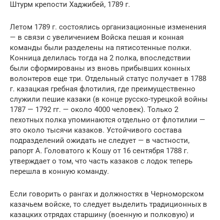
Штурм крепости Хаджибей, 1789 г.
Летом 1789 г. состоялись организационные изменения
— в связи с увеличением Войска пешая и конная
команды были разделены на пятисотенные полки.
Конница делилась тогда на 2 полка, впоследствии
были сформированы из вновь прибывших конных
волонтеров еще три. Отдельный статус получает в 1788
г. казацкая гребная флотилия, где преимущественно
служили пешие казаки (в конце русско-турецкой войны
1787 — 1792 гг. — около 4000 человек). Только 2
пехотных полка упоминаются отдельно от флотилии —
это около тысячи казаков. Устойчивого состава
подразделений ожидать не следует — в частности,
рапорт А. Головатого к Кошу от 16 сентября 1788 г.
утверждает о том, что часть казаков с лодок теперь
перешла в конную команду.
Если говорить о рангах и должностях в Черноморском
казачьем войске, то следует выделить традиционных в
казацких отрядах старшину (военную и полковую) и