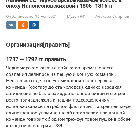
эпоху Наполеоновских войн 1805–1815 гг
Опубликовано:
16 Ноя 2021
Музеи РФ
Алексей Смирнов
Организация[править]
1787 — 1792 гг.править
Черноморское казачье войско со времён своего
создания делилось на пешую и конную команды.
Несколько отдельно упоминается «канонерская
команда» (составу до ста человек), однако казацкая
артиллерия не была самодостаточной силой и скорее
всего принадлежала к пешим подразделениям —
использовалась на гребной флотилии. По крайней мере
единственное упоминание об артиллерии при конной
команде говорит об одной трех-фунтовой пушке в обозе
казацкой кавалерии 1789 г.