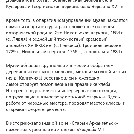
Дракованова XVI в. , Вознесенская церковь села
Кушерека и Георгиевская церковь села Вершина XVII в.
Кроме того, в оперативном управлении музея находятся
памятники архитектуры, расположенные на своей
исторической родине. Это Никольская церковь, 1584 г.
(с. Лявля) и редчайший трехчастный храмовый
ансамбль XVIII-XIX вв. (с. Нёнокса): Троицкая церковь
1729 г., Никольская церковь 1765 г., колокольня 1834 г.
Музей обладает крупнейшим в России собранием
деревянных ветряных мельниц, механизм одной из них
(из д. Калгачиха) восстановлен и ежегодно
демонстрирует помол зерна на празднике хлеба.
Интерес представляют и интерьерные экспозиции,
погружающие в атмосферу истинной старины. Здесь
работают народные мастера, проводят мастер-классы и
открывая секреты ремесла.
В историко-заповедной зоне «Старый Архангельск»
находятся музейные комплексы «Усадьба М.Т.