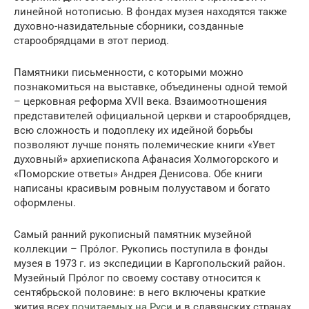
линейной нотописью. В фондах музея находятся также
духовно-назидательные сборники, созданные
старообрядцами в этот период.
Памятники письменности, с которыми можно
познакомиться на выставке, объединены одной темой
– церковная реформа XVII века. Взаимоотношения
представителей официальной церкви и старообрядцев,
всю сложность и подоплеку их идейной борьбы
позволяют лучше понять полемические книги «Увет
духовный» архиепископа Афанасия Холмогорского и
«Поморские ответы» Андрея Денисова. Обе книги
написаны красивым ровным полууставом и богато
оформлены.
Самый ранний рукописный памятник музейной
коллекции – Прóлог. Рукопись поступила в фонды
музея в 1973 г. из экспедиции в Каргопольский район.
Музейный Прóлог по своему составу относится к
сентябрьской половине: в него включены краткие
жития всех
почитаемых на Руси
и в славянских странах