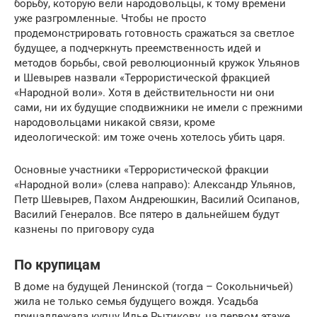
борьбу, которую вели народовольцы, к тому времени
уже разгромленные. Чтобы не просто
продемонстрировать готовность сражаться за светлое
будущее, а подчеркнуть преемственность идей и
методов борьбы, свой революционный кружок Ульянов
и Шевырев назвали «Террористической фракцией
«Народной воли». Хотя в действительности ни они
сами, ни их будущие сподвижники не имели с прежними
народовольцами никакой связи, кроме
идеологической: им тоже очень хотелось убить царя.
Основные участники «Террористической фракции
«Народной воли» (слева направо): Александр Ульянов,
Петр Шевырев, Пахом Андреюшкин, Василий Осипанов,
Василий Генералов. Все пятеро в дальнейшем будут
казнены по приговору суда
По крупицам
В доме на будущей Ленинской (тогда – Сокольничьей)
жила не только семья будущего вождя. Усадьба
принадлежала купцу Илье Рытикову, на первом этаже