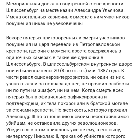
Мемориальная доска на внутренней стене крепости
Шлиссельбург на месте казни Александра Ульянова.
Имена остальных казненных вместе с ним участников
покушения никак не увековечены
Вскоре пятерых приговоренных к смерти участников
покушения на царя перевели из Петропавловской
крепости, где они с момента ареста содержались в
одиночных камерах, в такие же одиночки в
Шлиссельбурге. В шлиссельбургском внутреннем дворе
они и были казнены 20 (8 по ст. ст.) мая 1887 года. К
чести революционеров-террористов, ни один из них,
узнав о казни за полчаса до нее, не проявил слабости
ни по пути на эшафот, ни на нем. Когда смерть всех
пятерых была официально зафиксирована и
подтверждена, их тела похоронили в братской могиле
за стенами крепости. Но жесткость, которую проявил
Александр III по отношению к своим несостоявшимся
убийцам, не остановила других революционеров.
Убедиться в этом пришлось уже не ему, а его сыну,
императору Николаю II, приказ об убийстве которого