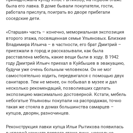
была его лавка. В доме бывали покупатели, гости,
работала прислуга, поиграть во дворе прибегали
соседские дети.
«Старшая» часть – конечно, мемориальная экспозиция
второго этажа, посвященная семье Ульяновых. Близкие
Владимира Ильича – в частности, его брат Дмитрий –
приезжали в город и рассказывали, как была
расставлена мебель, какие вещи были в ходу. В 1942
году Дмитрий Ильич приехал в Куйбышев в эвакуацию,
будучи уже очень больным человеком. Он не мог
самостоятельно ходить, передвигался с помощью двух
санитаров. Тем не менее, он побывал в музее и дал
несколько рекомендаций, позволивших сделать
экспозицию максимально достоверной. Кстати, мебель
небогатые Ульяновы покупали на распродажах, точно
такая же стояла в домах большинства самарцев –
купцов, дворян, разночинцев.
Реконструкция лавки купца Ильи Рытикова появилась
в угловой комнате первого этажа лишь несколько