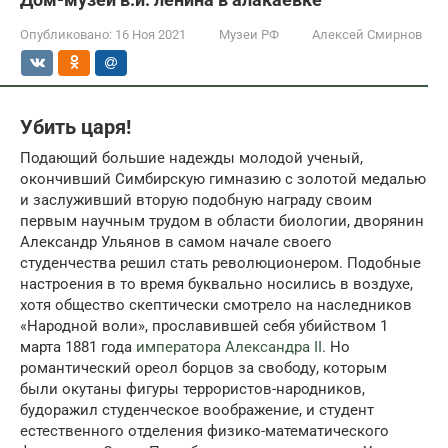
Опубликовано:
16 Ноя 2021
Музеи РФ
Алексей Смирнов
Убить царя!
Подающий большие надежды молодой ученый,
окончивший Симбирскую гимназию с золотой медалью
и заслуживший вторую подобную награду своим
первым научным трудом в области биологии, дворянин
Александр Ульянов в самом начале своего
студенчества решил стать революционером. Подобные
настроения в то время буквально носились в воздухе,
хотя общество скептически смотрело на наследников
«Народной воли», прославившей себя убийством 1
марта 1881 года
императора Александра II
. Но
романтический ореол борцов за свободу, которым
были окутаны фигуры террористов-народников,
будоражил студенческое воображение, и студент
естественного отделения физико-математического