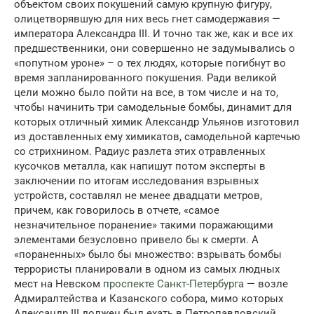
объектом своих покушений самую крупную фигуру,
олицетворявшую для них весь гнет самодержавия —
императора Александра III. И точно так же, как и все их
предшественники, они совершенно не задумывались о
«попутном уроне» – о тех людях, которые погибнут во
время запланированного покушения. Ради великой
цели можно было пойти на все, в том числе и на то,
чтобы начинить три самодельные бомбы, динамит для
которых отличный химик Александр Ульянов изготовил
из доставленных ему химикатов, самодельной картечью
со стрихнином. Радиус разлета этих отравленных
кусочков металла, как напишут потом эксперты в
заключении по итогам исследования взрывных
устройств, составлял не менее двадцати метров,
причем, как говорилось в отчете, «самое
незначительное поранение» такими поражающими
элементами безусловно привело бы к смерти. А
«пораненных» было бы множество: взрывать бомбы
террористы планировали в одном из самых людных
мест на Невском
проспекте Санкт-Петербурга
— возле
Адмиралтейства и Казанского собора, мимо которых
Александр III должен был ехать в Петропавловский