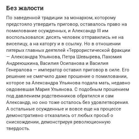
Без жалости
По заведенной традиции за монархом, которому
предстояло утвердить приговор, оставалось право на
помилование осужденных, и Александр III им
воспользовался: десять человек отправились не на
виселицу, а на каторгу и в ссылку. Но в отношении
пятерых главных деятелей «Террористической фракции
— Александра Ульянова, Петра Шевырева, Пахомия
Андреюшкина, Василия Осипанова и Василия
Генералова — император оставил приговор в силе. Его
решение не смягчило даже прошение о помиловании,
которое за Александра Ульянова подала мать, недавно
овдовевшая Мария Ульянова. С подобным прошением
под давлением родственников обратился и сам
Александр, но оно тоже осталось без удовлетворения.
А остальные осужденные и вовсе еще на процессе
демонстративно отказались от любых просьб о
снисхождении, демонстрируя революционную
твердость.