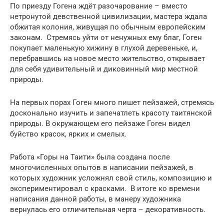
По приезду Гогена ждёт разочарование – вместо
нетронутой девственной цивилизации, мастера ждала
обжитая колония, живущая по обычным европейским
законам. Стремясь уйти от ненужных ему благ, Гоген
покупает маленькую хижину в глухой деревеньке, и,
перебравшись на новое место жительство, открывает
для себя удивительный и диковинный мир местной
природы.
На первых порах Гоген много пишет пейзажей, стремясь
досконально изучить и запечатлеть красоту таитянской
природы. В окружающем его пейзаже Гоген видел
буйство красок, ярких и смелых.
Работа «Горы на Таити» была создана после
многочисленных опытов в написании пейзажей, в
которых художник усложнял свой стиль, композицию и
экспериментировал с красками. В итоге ко времени
написания данной работы, в манеру художника
вернулась его отличительная черта – декоративность.