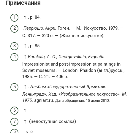
Примечания
↑ , p. 84.
Перрюшо, Анри.
Гоген. —
М.
: Искусство, 1979. —
С. 317. — 320 с. — (Жизнь в искусстве).
↑ , p. 85.
↑
Barskaia, A. G., Georgievskaia, Evgeniia.
Impressionist and post-impressionist paintings in
Soviet museums. — London: Phaidon (англ.)русск.,
1985. — С. 21. — 406 p.
↑ .
Альбом «Государственный Эрмитаж.
Ленинград». Изд. «Изобразительное искусство». М.
1975
. agniart.ru.
Дата обращения: 15 июля 2012.
↑
↑ (недоступная ссылка)
, p. 8.