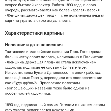
скорее бытовой характер. Работа 1893 года, в свою
очередь, рассматривается как более «зрелая» версия
«Женщины, держащей плод» — с её появлением первая
картина утратила свою актуальность.
Характеристики картины
Название и дата написания
Таитянские и маорийские названия Поль Гоген давал
большинству своих полотен, написанных в Полинезии.
«Женщина, держащая плод» не стала исключением —
художник подписал её словами
Eu haere ia oe
.
Искусствоведы Буже и Даниельссон в своих работах,
посвящённых Гогену, переводили это словосочетание
как
«Куда идёшь?»
. Присвоение полотнам
«вопрошающих» названий тоже было одной из
особенностей художника.
1893 год, подписанный самим Гогеном в нижнем левом
углу холста, оспаривается некоторыми