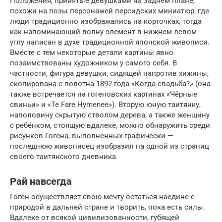
Положения, принятые девушками на заднем плане,
похожи на позы персонажей персидских миниатюр, где
люди традиционно изображались на корточках, тогда
как напоминающий волну элемент в нижнем левом
углу написан в духе традиционной японской живописи.
Вместе с тем некоторые детали картины явно
позаимствованы художником у самого себя. В
частности, фигура девушки, сидящей напротив хижины,
скопирована с полотна 1892 года «Когда свадьба?» (она
также встречается на гогеновских картинах «Чёрные
свиньи» и «Te Fare Hymenee»). Вторую юную таитянку,
наполовину скрытую стволом дерева, а также женщину
с ребёнком, стоящую вдалеке, можно обнаружить среди
рисунков Гогена, выполненных графически —
последнюю живописец изобразил на одной из страниц
своего таитянского дневника.
Рай навсегда
Гоген осуществляет свою мечту остаться наедине с
природой в дальней стране и творить, пока есть силы.
Вдалеке от всякой цивилизованности, губящей