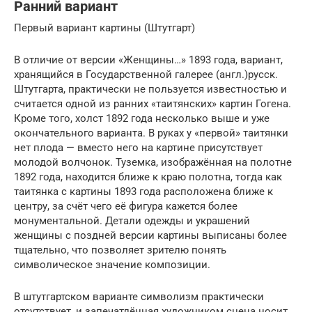
Ранний вариант
Первый вариант картины (Штутгарт)
В отличие от версии «Женщины…» 1893 года, вариант,
хранящийся в Государственной галерее (англ.)русск.
Штутгарта, практически не пользуется известностью и
считается одной из ранних «таитянских» картин Гогена.
Кроме того, холст 1892 года несколько выше и уже
окончательного варианта. В руках у «первой» таитянки
нет плода — вместо него на картине присутствует
молодой волчонок. Туземка, изображённая на полотне
1892 года, находится ближе к краю полотна, тогда как
таитянка с картины 1893 года расположена ближе к
центру, за счёт чего её фигура кажется более
монументальной. Детали одежды и украшений
женщины с поздней версии картины выписаны более
тщательно, что позволяет зрителю понять
символическое значение композиции.
В штутгартском варианте символизм практически
отсутствует, и запечатлённая художником сцена носит