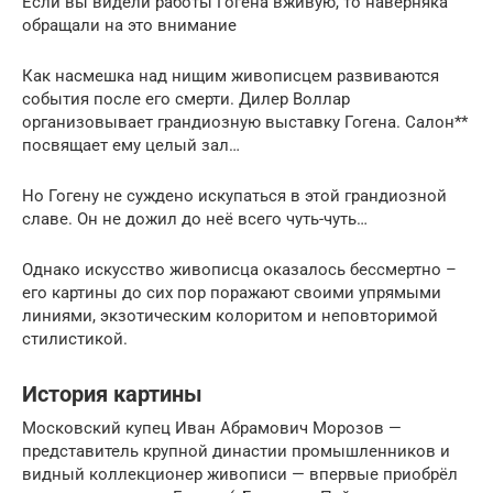
Если вы видели работы Гогена вживую, то наверняка
обращали на это внимание
Как насмешка над нищим живописцем развиваются
события после его смерти. Дилер Воллар
организовывает грандиозную выставку Гогена. Салон**
посвящает ему целый зал…
Но Гогену не суждено искупаться в этой грандиозной
славе. Он не дожил до неё всего чуть-чуть…
Однако искусство живописца оказалось бессмертно –
его картины до сих пор поражают своими упрямыми
линиями, экзотическим колоритом и неповторимой
стилистикой.
История картины
Московский купец Иван Абрамович Морозов —
представитель крупной династии промышленников и
видный коллекционер живописи — впервые приобрёл