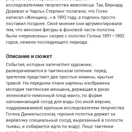
исследователями творчества живописца. Так, Бернард
Доривал и Чарльз Стерлинг полагали, что Гоген
написал «Женщину…» в 1892 году, а подпись просто
поставил позднее. Своё мнение они аргументировали
тем, что женские фигуры в фоновой части полотна
были «перенесены» скорее с полотен Гогена 1891—1892
годов, нежели последующего периода.
Описание и сюжет
События, которые запечатлел художник,
разворачиваются в таитянском селении: перед
зрителем предстают две простые хижины, крытые
травой. На переднем плане картины изображена
молодая таитянская женщина, держащая в руках
зеленовато-лимонный плод манго, по форме
напоминающий сосуд для воды (по иной версии,
поддерживаемой крупным исследователем творчества
Гогена Даниельссоном, героиня полотна держит за
верёвочку специальный сосуд, вырезанный в полости
тыквы, и собирается идти по воду). Лицо таитянки