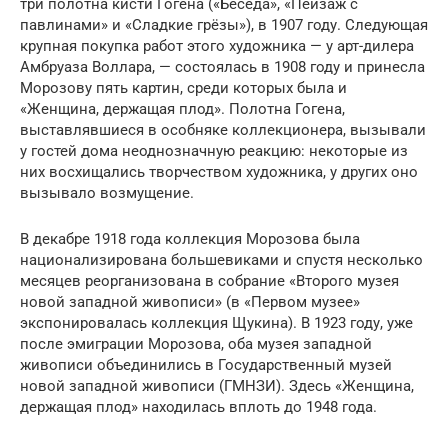
три полотна кисти Гогена («Беседа», «Пейзаж с
павлинами» и «Сладкие грёзы»), в 1907 году. Следующая
крупная покупка работ этого художника — у арт-дилера
Амбруаза Воллара, — состоялась в 1908 году и принесла
Морозову пять картин, среди которых была и
«Женщина, держащая плод». Полотна Гогена,
выставлявшиеся в особняке коллекционера, вызывали
у гостей дома неоднозначную реакцию: некоторые из
них восхищались творчеством художника, у других оно
вызывало возмущение.
В декабре 1918 года коллекция Морозова была
национализирована большевиками и спустя несколько
месяцев реорганизована в собрание «Второго музея
новой западной живописи» (в «Первом музее»
экспонировалась коллекция Щукина). В 1923 году, уже
после эмиграции Морозова, оба музея западной
живописи объединились в Государственный музей
новой западной живописи (ГМНЗИ). Здесь «Женщина,
держащая плод» находилась вплоть до 1948 года.