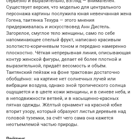
серьёзно и выразительно, взгляд — внимателен.
Существует версия, что моделью для центрального
персонажа картины послужила юная невенчанная жена
Гогена, таитянка Техура — этого мнения
придерживалась и искусствовед Анн Дистель.
Загорелое, смуглое тело женщины, само по себе
напоминающее спелый фрукт, написано красивым
золотисто-коричневым тоном и передано намеренно
плоскостно. Чёткая непрерывная линия, описывающая
контур женской фигуры, делает её более плотной и
выразительной, придаёт весомость и объём.
Таитянский пейзаж на фоне трактован достаточно
обобщённо: на картине нет солнечных лучей или
вибрации воздуха, однако зной тропического солнца
ощущается и в цвете кожи женщины, и в синеве неба, и
в неподвижности ветвей, и в насыщенно-красных
пятнах одежды. Жёлтый орнамент на красной юбке
вторит узору, который образуют листья деревьев над
головой туземки, за счёт чего сама она кажется
неотъемлемой частью природы.
Рейтинг