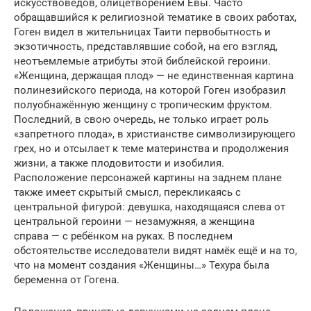
искусствоведов, олицетворением Евы. Часто
обращавшийся к религиозной тематике в своих работах,
Гоген видел в жительницах Таити первобытность и
экзотичность, представлявшие собой, на его взгляд,
неотъемлемые атрибуты этой библейской героини.
«Женщина, держащая плод» — не единственная картина
полинезийского периода, на которой Гоген изобразил
полуобнажённую женщину с тропическим фруктом.
Последний, в свою очередь, не только играет роль
«запретного плода», в христианстве символизирующего
грех, но и отсылает к теме материнства и продолжения
жизни, а также плодовитости и изобилия.
Расположение персонажей картины на заднем плане
также имеет скрытый смысл, перекликаясь с
центральной фигурой: девушка, находящаяся слева от
центральной героини — незамужняя, а женщина
справа — с ребёнком на руках. В последнем
обстоятельстве исследователи видят намёк ещё и на то,
что на момент создания «Женщины…» Техура была
беременна от Гогена.